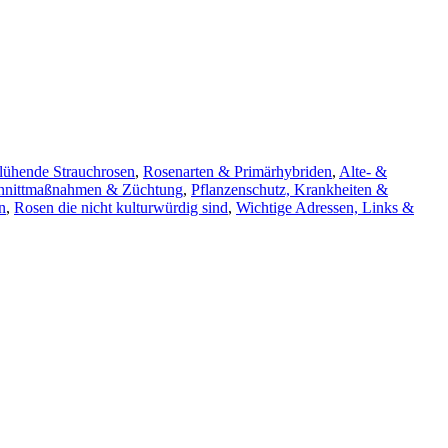
lühende Strauchrosen
,
Rosenarten & Primärhybriden
,
Alte- &
chnittmaßnahmen & Züchtung
,
Pflanzenschutz, Krankheiten &
n
,
Rosen die nicht kulturwürdig sind
,
Wichtige Adressen, Links &