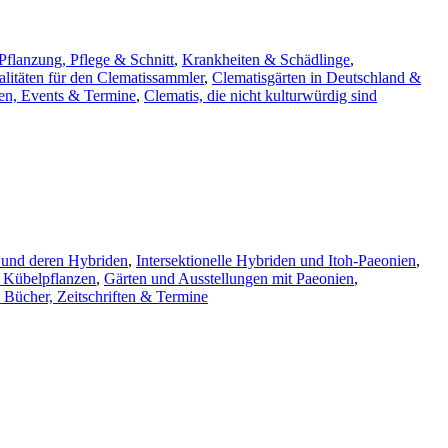
 Pflanzung, Pflege & Schnitt
,
Krankheiten & Schädlinge
,
alitäten für den Clematissammler
,
Clematisgärten in Deutschland &
ten, Events & Termine
,
Clematis, die nicht kulturwürdig sind
i und deren Hybriden
,
Intersektionelle Hybriden und Itoh-Paeonien
,
s Kübelpflanzen
,
Gärten und Ausstellungen mit Paeonien
,
 Bücher, Zeitschriften & Termine