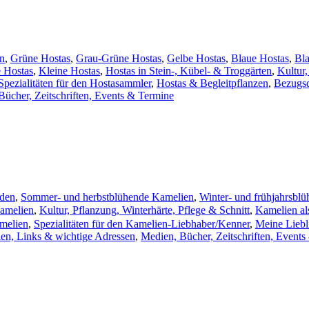
en
,
Grüne Hostas
,
Grau-Grüne Hostas
,
Gelbe Hostas
,
Blaue Hostas
,
Bl
e Hostas
,
Kleine Hostas
,
Hostas in Stein-, Kübel- & Troggärten
,
Kultur
Spezialitäten für den Hostasammler
,
Hostas & Begleitpflanzen
,
Bezugsq
Bücher, Zeitschriften, Events & Termine
iden
,
Sommer- und herbstblühende Kamelien
,
Winter- und frühjahrsbl
amelien
,
Kultur, Pflanzung, Winterhärte, Pflege & Schnitt
,
Kamelien al
melien
,
Spezialitäten für den Kamelien-Liebhaber/Kenner
,
Meine Liebl
en, Links & wichtige Adressen
,
Medien, Bücher, Zeitschriften, Event