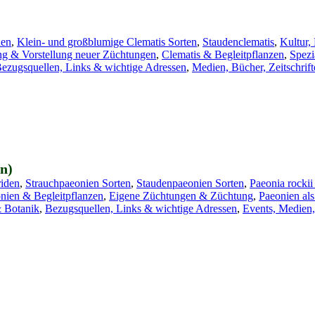
den
,
Klein- und großblumige Clematis Sorten
,
Staudenclematis
,
Kultur,
g & Vorstellung neuer Züchtungen
,
Clematis & Begleitpflanzen
,
Spezi
ezugsquellen, Links & wichtige Adressen
,
Medien, Bücher, Zeitschrif
n)
riden
,
Strauchpaeonien Sorten
,
Staudenpaeonien Sorten
,
Paeonia rocki
nien & Begleitpflanzen
,
Eigene Züchtungen & Züchtung
,
Paeonien al
& Botanik
,
Bezugsquellen, Links & wichtige Adressen
,
Events, Medien,