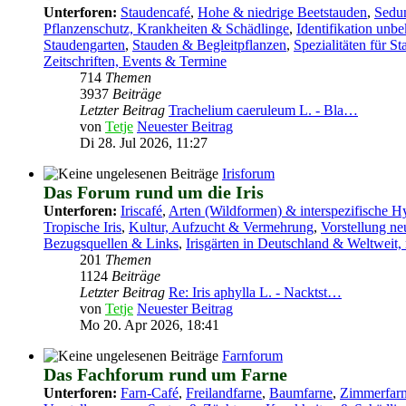
Unterforen:
Staudencafé
,
Hohe & niedrige Beetstauden
,
Sedum
Pflanzenschutz, Krankheiten & Schädlinge
,
Identifikation unb
Staudengarten
,
Stauden & Begleitpflanzen
,
Spezialitäten für 
Zeitschriften, Events & Termine
714
Themen
3937
Beiträge
Letzter Beitrag
Trachelium caeruleum L. - Bla…
von
Tetje
Neuester Beitrag
Di 28. Jul 2026, 11:27
Irisforum
Das Forum rund um die Iris
Unterforen:
Iriscafé
,
Arten (Wildformen) & interspezifische H
Tropische Iris
,
Kultur, Aufzucht & Vermehrung
,
Vorstellung n
Bezugsquellen & Links
,
Irisgärten in Deutschland & Weltweit, 
201
Themen
1124
Beiträge
Letzter Beitrag
Re: Iris aphylla L. - Nacktst…
von
Tetje
Neuester Beitrag
Mo 20. Apr 2026, 18:41
Farnforum
Das Fachforum rund um Farne
Unterforen:
Farn-Café
,
Freilandfarne
,
Baumfarne
,
Zimmerfarn