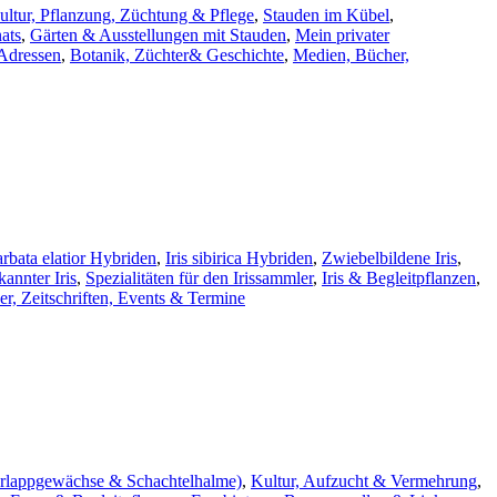
ultur, Pflanzung, Züchtung & Pflege
,
Stauden im Kübel
,
ats
,
Gärten & Ausstellungen mit Stauden
,
Mein privater
 Adressen
,
Botanik, Züchter& Geschichte
,
Medien, Bücher,
barbata elatior Hybriden
,
Iris sibirica Hybriden
,
Zwiebelbildene Iris
,
kannter Iris
,
Spezialitäten für den Irissammler
,
Iris & Begleitpflanzen
,
r, Zeitschriften, Events & Termine
rlappgewächse & Schachtelhalme)
,
Kultur, Aufzucht & Vermehrung
,