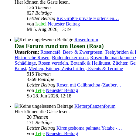
Hier können die Gäste lesen.
126
Themen
627
Beiträge
Letzter Beitrag
Re: Größte private Hortensien…
von
Isabel
Neuester Beitrag
Mi 5. Aug 2026, 13:19
Rosenforum
Das Forum rund um Rosen (Rosa)
Unterforen:
Rosencafé
,
Beet- & Zwergrosen
,
Teehybriden & 
Historische Rosen
,
Bodendeckerrosen
,
Rosen die man kennen s
Schädlinge
,
Rosen veredeln, Botanik & Heilkunst
,
Züchter, Ge
Kunst
,
Medien, Bücher, Zeitschriften, Events & Termine
515
Themen
3369
Beiträge
Letzter Beitrag
Rosen mit Calibrachoa (Zauber…
von
Tetje
Neuester Beitrag
So 28. Jun 2026, 12:18
Kletterpflanzenforum
Hier können die Gäste lesen.
20
Themen
171
Beiträge
Letzter Beitrag
Kirengeshoma palmata Yatabe -…
von
Tetje
Neuester Beitrag