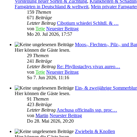
Vorstellung neuer Sorten & Züchtung
,
Krankheiten & Schädlin
Farngärten in Deutschland & weltweit
,
Mein privater Farngarte
159
Themen
671
Beiträge
Letzter Beitrag
Cibotium schiedei Schltdl. & …
von
Tetje
Neuester Beitrag
Mo 20. Jul 2026, 17:57
Moos-, Flechten-, Pilz-, und 
Hier können die Gäste lesen.
29
Themen
241
Beiträge
Letzter Beitrag
Re: Phyllostachys vivax aureo…
von
Tetje
Neuester Beitrag
So 7. Jun 2026, 11:16
Ein- & zweijährige Sommerblu
Hier können die Gäste lesen.
91
Themen
423
Beiträge
Letzter Beitrag
Anchusa officinalis ssp. proc…
von
Martin
Neuester Beitrag
Do 28. Mai 2026, 20:20
Zwiebeln & Knollen
Hier können die Gäste lesen.