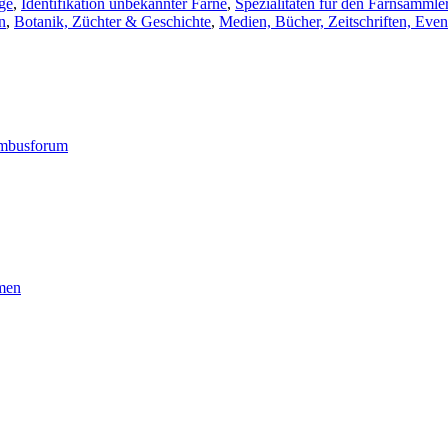
ge
,
Identifikation unbekannter Farne
,
Spezialitäten für den Farnsammle
n
,
Botanik, Züchter & Geschichte
,
Medien, Bücher, Zeitschriften, Eve
Bambusforum
men