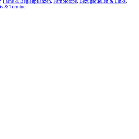
r
,
Farne & Begleitpflanzen
,
Farnbiotope
,
Bezugsquellen & Links
,
nts & Termine