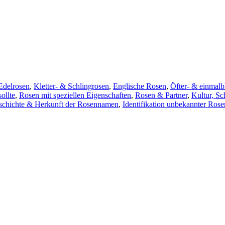
Edelrosen
,
Kletter- & Schlingrosen
,
Englische Rosen
,
Öfter- & einmalb
ollte
,
Rosen mit speziellen Eigenschaften
,
Rosen & Partner
,
Kultur, S
schichte & Herkunft der Rosennamen
,
Identifikation unbekannter Rose