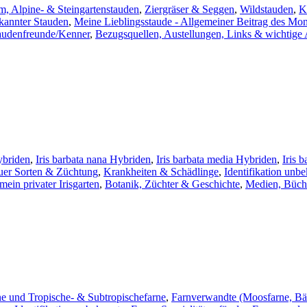
, Alpine- & Steingartenstauden
,
Ziergräser & Seggen
,
Wildstauden
,
K
ekannter Stauden
,
Meine Lieblingsstaude - Allgemeiner Beitrag des Mon
Staudenfreunde/Kenner
,
Bezugsquellen, Austellungen, Links & wichtige
ybriden
,
Iris barbata nana Hybriden
,
Iris barbata media Hybriden
,
Iris 
euer Sorten & Züchtung
,
Krankheiten & Schädlinge
,
Identifikation unbe
mein privater Irisgarten
,
Botanik, Züchter & Geschichte
,
Medien, Büche
e und Tropische- & Subtropischefarne
,
Farnverwandte (Moosfarne, Bä