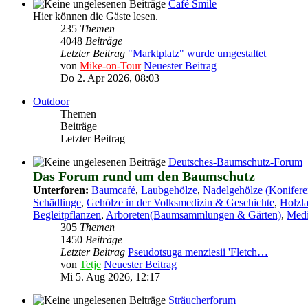
Café Smile
Hier können die Gäste lesen.
235
Themen
4048
Beiträge
Letzter Beitrag
"Marktplatz" wurde umgestaltet
von
Mike-on-Tour
Neuester Beitrag
Do 2. Apr 2026, 08:03
Outdoor
Themen
Beiträge
Letzter Beitrag
Deutsches-Baumschutz-Forum
Das Forum rund um den Baumschutz
Unterforen:
Baumcafé
,
Laubgehölze
,
Nadelgehölze (Konifere
Schädlinge
,
Gehölze in der Volksmedizin & Geschichte
,
Holzl
Begleitpflanzen
,
Arboreten(Baumsammlungen & Gärten)
,
Medi
305
Themen
1450
Beiträge
Letzter Beitrag
Pseudotsuga menziesii 'Fletch…
von
Tetje
Neuester Beitrag
Mi 5. Aug 2026, 12:17
Sträucherforum