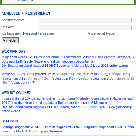
ANMELDEN
•
REGISTRIEREN
Benutzername:
Passwort:
Ich habe mein Passwort vergessen
Angemeldet bleiben
WER WAR DA?
Insgesamt waren
1251
Besucher online :: 1 sichtbares Mitglied, 0 unsichtbare Mitglieder, 5
Bots und 1245 Gäste (basierend auf den heutigen Besuchern)
Der Besucherrekord liegt bei
363467
Besuchern, die am Mo 21. Jul 2025 online waren.
Mitglieder:
Bing [Bot]
(
zuletzt um 8:22
),
Ahrefs [Bot]
(
zuletzt um 8:22
),
Google [Bot]
(
zuletzt um 8:19
),
Amazon [Bot]
(
zuletzt um 8:17
),
LaoLu
(
zuletzt um 7:58
),
Majestic-12
[Bot]
(
zuletzt um 6:47
)
WER IST ONLINE?
Insgesamt sind
107
Besucher online :: 3 sichtbare Mitglieder, 0 unsichtbare Mitglieder und
104 Gäste (basierend auf den aktiven Besuchern der letzten 5 Minuten)
Der Besucherrekord liegt bei
7404
Besuchern, die am Di 31. Mär 2026, 01:26 gleichzeitig
online waren.
STATISTIK
Beiträge insgesamt
78734
• Themen insgesamt
11254
• Mitglieder insgesamt
1289
• Unser
neuestes Mitglied:
GartenglückDahoam