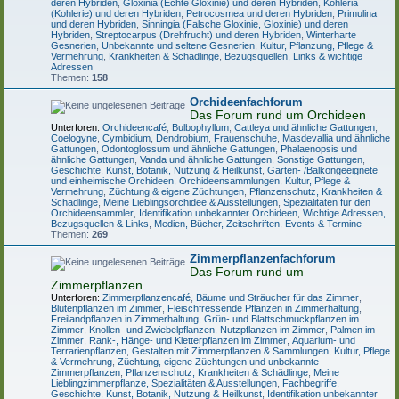
deren Hybriden
,
Gloxinia (Echte Gloxinie) und deren Hybriden
,
Kohleria
(Kohlerie) und deren Hybriden
,
Petrocosmea und deren Hybriden
,
Primulina
und deren Hybriden
,
Sinningia (Falsche Gloxinie, Gloxinie) und deren
Hybriden
,
Streptocarpus (Drehfrucht) und deren Hybriden
,
Winterharte
Gesnerien
,
Unbekannte und seltene Gesnerien
,
Kultur, Pflanzung, Pflege &
Vermehrung
,
Krankheiten & Schädlinge
,
Bezugsquellen, Links & wichtige
Adressen
Themen:
158
Orchideenfachforum
Das Forum rund um Orchideen
Unterforen:
Orchideencafé
,
Bulbophyllum
,
Cattleya und ähnliche Gattungen
,
Coelogyne
,
Cymbidium
,
Dendrobium
,
Frauenschuhe
,
Masdevallia und ähnliche
Gattungen
,
Odontoglossum und ähnliche Gattungen
,
Phalaenopsis und
ähnliche Gattungen
,
Vanda und ähnliche Gattungen
,
Sonstige Gattungen
,
Geschichte, Kunst, Botanik, Nutzung & Heilkunst
,
Garten- /Balkongeeignete
und einheimische Orchideen
,
Orchideensammlungen
,
Kultur, Pflege &
Vermehrung
,
Züchtung & eigene Züchtungen
,
Pflanzenschutz, Krankheiten &
Schädlinge
,
Meine Lieblingsorchidee & Ausstellungen
,
Spezialitäten für den
Orchideensammler
,
Identifikation unbekannter Orchideen
,
Wichtige Adressen,
Bezugsquellen & Links
,
Medien, Bücher, Zeitschriften, Events & Termine
Themen:
269
Zimmerpflanzenfachforum
Das Forum rund um
Zimmerpflanzen
Unterforen:
Zimmerpflanzencafé
,
Bäume und Sträucher für das Zimmer
,
Blütenpflanzen im Zimmer
,
Fleischfressende Pflanzen in Zimmerhaltung
,
Freilandpflanzen in Zimmerhaltung
,
Grün- und Blattschmuckpflanzen im
Zimmer
,
Knollen- und Zwiebelpflanzen
,
Nutzpflanzen im Zimmer
,
Palmen im
Zimmer
,
Rank-, Hänge- und Kletterpflanzen im Zimmer
,
Aquarium- und
Terrarienpflanzen
,
Gestalten mit Zimmerpflanzen & Sammlungen
,
Kultur, Pflege
& Vermehrung
,
Züchtung, eigene Züchtungen und unbekannte
Zimmerpflanzen
,
Pflanzenschutz, Krankheiten & Schädlinge
,
Meine
Lieblingzimmerpflanze, Spezialitäten & Ausstellungen
,
Fachbegriffe,
Geschichte, Kunst, Botanik, Nutzung & Heilkunst
,
Identifikation unbekannter