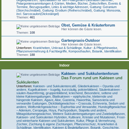
Begleitpflanzen
,
Spezialitäten für den Pelargonien-Liebhaber/Sammler
,
Pelargoniensammlungen & Gärten
,
Medien, Bücher, Zeitschriften, Events &
Termine
,
Bezugsquellen, Links & wichtige Adressen
,
Gattung: Geranium
(Storchschnäbel)
,
Gattung: Erodium (Reiherschnäbel)
,
Gattung: Monsonia,
incl. Sarcocaulon(Dickstängel)
Themen:
461
Obst, Gemüse & Kräuterforum
Hier können die Gäste lesen.
Themen:
108
Gartenpraxis-Outdoor
Hier können die Gäste lesen.
Unterforen:
Krankheiten, Unkraut & Schädlinge
,
Kultur- & Pflegehinweise
,
Pflanzenvermehrung & Fachbegriffe
,
Komposthaufen
,
Botanik
,
Identifikation
Themen:
188
Indoor
Kakteen- und Sukkulentenforum
Das Forum rund um Kakteen und
Sukkulenten
Unterforen:
Kakteen- und Sukkulentencafé
,
Gliederkakteen – Opuntia und
andere
,
Kugelkakteen – kugelig, kurzsäulig, polsterbildend
,
Säulenkakteen -
säulen-/baumförmig, gruppenbildend, kriechend
,
Besondere, seltene und
kleine Kakteengattungen
,
Blattkakteen – epiphytische, kletternde und
hängende Kakteen
,
Agave, Aloe, Gasteria, Haworthia, Sansevieria und
verwandte Gattungen
,
Dickblattgewächse – Crassula, Echeveria, Sedum und
andere
,
Wolfsmilchgewächse – Euphorbia und Verwandte
,
Hundsgiftgewächse
– Adenium, Ceropegia, Hoya, Pachypodium, Stapelia und andere
,
Mittagsblumengewächse
,
Weitere Sukkulentengattungen und Zwiebelpflanzen
,
Kakteen- und Sukkulenten Hybriden, Kultivare, Kristate und Mutationen
,
Frost-
und winterharte Kakteen und Sukkulenten
,
Kultur, Pflege & Vermehrung
,
Züchter, Züchtung & eigene Züchtungen
,
Pflanzenschutz, Krankheiten &
Schädlinge
,
Identifikation
,
Kakteen & Begleitpflanzen
,
Botanik, Geschichte,