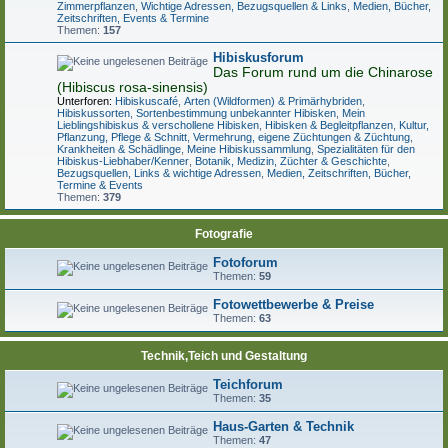
Zimmerpflanzen
,
Wichtige Adressen, Bezugsquellen & Links
,
Medien, Bücher,
Zeitschriften, Events & Termine
Themen:
157
Hibiskusforum
Das Forum rund um die Chinarose
(Hibiscus rosa-sinensis)
Unterforen:
Hibiskuscafé
,
Arten (Wildformen) & Primärhybriden
,
Hibiskussorten
,
Sortenbestimmung unbekannter Hibisken
,
Mein
Lieblingshibiskus & verschollene Hibisken
,
Hibisken & Begleitpflanzen
,
Kultur,
Pflanzung, Pflege & Schnitt
,
Vermehrung, eigene Züchtungen & Züchtung
,
Krankheiten & Schädlinge
,
Meine Hibiskussammlung
,
Spezialitäten für den
Hibiskus-Liebhaber/Kenner
,
Botanik, Medizin, Züchter & Geschichte
,
Bezugsquellen, Links & wichtige Adressen
,
Medien, Zeitschriften, Bücher,
Termine & Events
Themen:
379
Fotografie
Fotoforum
Themen:
59
Fotowettbewerbe & Preise
Themen:
63
Technik,Teich und Gestaltung
Teichforum
Themen:
35
Haus-Garten & Technik
Themen:
47