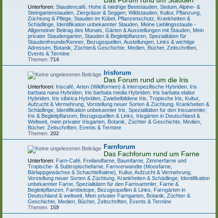
Das Forum rund um Stauden
Unterforen:
Staudencafé
,
Hohe & niedrige Beetstauden
,
Sedum, Alpine- &
Steingartenstauden
,
Ziergräser & Seggen
,
Wildstauden
,
Kultur, Pflanzung,
Züchtung & Pflege
,
Stauden im Kübel
,
Pflanzenschutz, Krankheiten &
Schädlinge
,
Identifikation unbekannter Stauden
,
Meine Lieblingsstaude -
Allgemeiner Beitrag des Monats
,
Gärten & Ausstellungen mit Stauden
,
Mein
privater Staudengarten
,
Stauden & Begleitpflanzen
,
Spezialitäten für
Staudenfreunde/Kenner
,
Bezugsquellen, Austellungen, Links & wichtige
Adressen
,
Botanik, Züchter& Geschichte
,
Medien, Bücher, Zeitschriften,
Events & Termine
Themen:
714
Irisforum
Das Forum rund um die Iris
Unterforen:
Iriscafé
,
Arten (Wildformen) & interspezifische Hybriden
,
Iris
barbata nana Hybriden
,
Iris barbata media Hybriden
,
Iris barbata elatior
Hybriden
,
Iris sibirica Hybriden
,
Zwiebelbildene Iris
,
Tropische Iris
,
Kultur,
Aufzucht & Vermehrung
,
Vorstellung neuer Sorten & Züchtung
,
Krankheiten &
Schädlinge
,
Identifikation unbekannter Iris
,
Spezialitäten für den Irissammler
,
Iris & Begleitpflanzen
,
Bezugsquellen & Links
,
Irisgärten in Deutschland &
Weltweit, mein privater Irisgarten
,
Botanik, Züchter & Geschichte
,
Medien,
Bücher, Zeitschriften, Events & Termine
Themen:
202
Farnforum
Das Fachforum rund um Farne
Unterforen:
Farn-Café
,
Freilandfarne
,
Baumfarne
,
Zimmerfarne und
Tropische- & Subtropischefarne
,
Farnverwandte (Moosfarne,
Bärlappgewächse & Schachtelhalme)
,
Kultur, Aufzucht & Vermehrung
,
Vorstellung neuer Sorten & Züchtung
,
Krankheiten & Schädlinge
,
Identifikation
unbekannter Farne
,
Spezialitäten für den Farnsammler
,
Farne &
Begleitpflanzen
,
Farnbiotope
,
Bezugsquellen & Links
,
Farngärten in
Deutschland & weltweit
,
Mein privater Farngarten
,
Botanik, Züchter &
Geschichte
,
Medien, Bücher, Zeitschriften, Events & Termine
Themen:
159