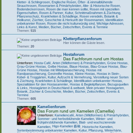
Kletter- & Schlingrosen
,
Englische Rosen
,
Öfter- & einmalblühende
Strauchrosen
,
Rosenarten & Primärhybriden
,
Alte- & Historische Rosen
,
Bodendeckerrosen
,
Rosen die man kennen sollte
,
Rosen mit speziellen
Eigenschaften
,
Rosen & Partner
,
Kultur, Schnittmaßnahmen & Züchtung
,
Pflanzenschutz, Krankheiten & Schädlinge
,
Rosen veredeln, Botanik &
Heilkunst
,
Züchter, Geschichte & Herkunft der Rosennamen
,
Identifikation
unbekannter Rosen
,
Rosen die nicht kulturwürdig sind
,
Wichtige Adressen,
Links & Kunst
,
Medien, Bücher, Zeitschriften, Events & Termine
Themen:
515
Kletterpflanzenforum
Hier können die Gäste lesen.
Themen:
20
Hostaforum
Das Fachforum rund um Hostas
Unterforen:
Hosta-Café
,
Arten (Wildformen) & Primärhybriden
,
Grüne Hostas
,
Grau-Grüne Hostas
,
Gelbe Hostas
,
Blaue Hostas
,
Blau-Graue Hostas
,
Blau-
Grüne Hostas
,
Hostas mit Mittelpanaschierung
,
Hostas mit
Randpanaschierung
,
Gestreifte Hostas
,
Kleine Hostas
,
Hostas in Stein-,
Kübel- & Troggärten
,
Kultur, Aufzucht & Vermehrung
,
Vorstellung neuer Sorten
& Züchtung
,
Krankheiten & Schädlinge
,
Identifikation unbekannter Hostas
,
Spezialitäten für den Hostasammler
,
Hostas & Begleitpflanzen
,
Bezugsquellen
& Links
,
Hostagärten in Deutschland & weltweit
,
Mein privater Hostagarten
,
Botanik, Züchter & Geschichte
,
Medien, Bücher, Zeitschriften, Events &
Termine
Themen:
605
Kamelienforum
Das Forum rund um Kamelien (Camellia)
Unterforen:
Kameliencafé
,
Arten (Wildformen) & Primärhybriden
,
Sommer- und herbstblühende Kamelien
,
Winter- und
frühjahrsblühende Kamelien
,
Blatt- und wuchszierende
Higo-Kamelien 藪椿
Kamelien
,
,
Historische Kamelien
,
Sortenbestimmung unbekannter Kamelien
,
Kultur, Pflanzung, Winterhärte,