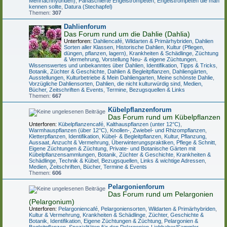
Mehrfachhybriden)
,
Panaschierte Engelstrompeten
,
Engelstrompeten die man
kennen sollte
,
Datura (Stechapfel)
Themen:
307
Dahlienforum
Das Forum rund um die Dahlie (Dahlia)
Unterforen:
Dahliencafé
,
Wildarten & Primärhybriden
,
Dahlien
Sorten aller Klassen
,
Historische Dahlien
,
Kultur (Pflegen,
düngen, pflanzen, lagern)
,
Krankheiten & Schädlinge
,
Züchtung
& Vermehrung
,
Vorstellung Neu- & eigene Züchtungen
,
Wissenswertes und unbekanntes über Dahlien
,
Identifikation
,
Tipps & Tricks
,
Botanik, Züchter & Geschichte
,
Dahlien & Begleitpflanzen
,
Dahliengärten,
Ausstellungen, Kulturbetriebe & Mein Dahliengarten
,
Meine schönste Dahlie
,
Vorzügliche Dahliensorten
,
Dahlien, die nicht kulturwürdig sind
,
Medien,
Bücher, Zeitschriften & Events
,
Termine, Bezugsquellen & Links
Themen:
667
Kübelpflanzenforum
Das Forum rund um Kübelpflanzen
Unterforen:
Kübelpflanzencafé
,
Kalthauspflanzen (unter 12°C)
,
Warmhauspflanzen (über 12°C)
,
Knollen-, Zwiebel- und Rhizompflanzen
,
Kletterpflanzen
,
Identifikation
,
Kübel- & Begleitpflanzen
,
Kultur, Pflanzung,
Aussaat, Anzucht & Vermehrung
,
Überwinterungspraktiken, Pflege & Schnitt
,
Eigene Züchtungen & Züchtung
,
Private- und Botanische Gärten mit
Kübelpflanzensammlungen
,
Botanik, Züchter & Geschichte
,
Krankheiten &
Schädlinge
,
Technik & Kübel
,
Bezugsquellen, Links & wichtige Adressen
,
Medien, Zeitschriften, Bücher, Termine & Events
Themen:
606
Pelargonienforum
Das Forum rund um Pelargonien
(Pelargonium)
Unterforen:
Pelargoniencafé
,
Pelargoniensorten
,
Wildarten & Primärhybriden
,
Kultur & Vermehrung
,
Krankheiten & Schädlinge
,
Züchter, Geschichte &
Botanik
,
Identifikation
,
Eigene Züchtungen & Züchtung
,
Pelargonien &