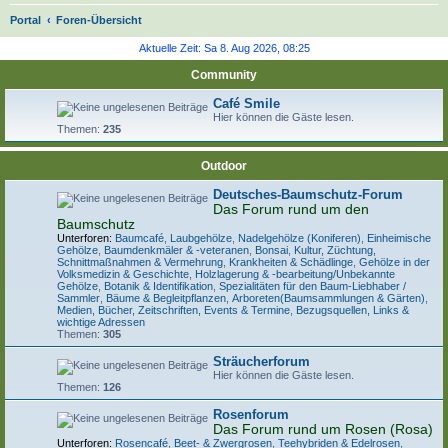
S
Portal
Foren-Übersicht
u
Aktuelle Zeit: Sa 8. Aug 2026, 08:25
c
Community
h
Café Smile
e
Hier können die Gäste lesen.
Themen:
235
Outdoor
Deutsches-Baumschutz-Forum
Das Forum rund um den
Baumschutz
Unterforen:
Baumcafé
,
Laubgehölze
,
Nadelgehölze (Koniferen)
,
Einheimische
Gehölze
,
Baumdenkmäler & -veteranen
,
Bonsai
,
Kultur, Züchtung,
Schnittmaßnahmen & Vermehrung
,
Krankheiten & Schädlinge
,
Gehölze in der
Volksmedizin & Geschichte
,
Holzlagerung & -bearbeitung/Unbekannte
Gehölze
,
Botanik & Identifikation
,
Spezialitäten für den Baum-Liebhaber /
Sammler
,
Bäume & Begleitpflanzen
,
Arboreten(Baumsammlungen & Gärten)
,
Medien, Bücher, Zeitschriften, Events & Termine
,
Bezugsquellen, Links &
wichtige Adressen
Themen:
305
Sträucherforum
Hier können die Gäste lesen.
Themen:
126
Rosenforum
Das Forum rund um Rosen (Rosa)
Unterforen:
Rosencafé
,
Beet- & Zwergrosen
,
Teehybriden & Edelrosen
,