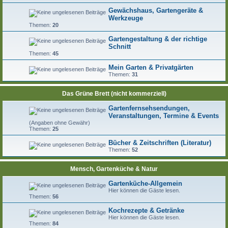
Gewächshaus, Gartengeräte &
Werkzeuge
Themen:
20
Gartengestaltung & der richtige
Schnitt
Themen:
45
Mein Garten & Privatgärten
Themen:
31
Das Grüne Brett (nicht kommerziell)
Gartenfernsehsendungen,
Veranstaltungen, Termine & Events
(Angaben ohne Gewähr)
Themen:
25
Bücher & Zeitschriften (Literatur)
Themen:
52
Mensch, Gartenküche & Natur
Gartenküche-Allgemein
Hier können die Gäste lesen.
Themen:
56
Kochrezepte & Getränke
Hier können die Gäste lesen.
Themen:
84