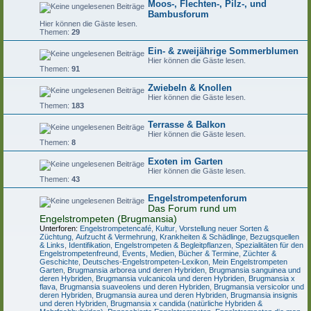
Moos-, Flechten-, Pilz-, und
Bambusforum
Hier können die Gäste lesen.
Themen:
29
Ein- & zweijährige Sommerblumen
Hier können die Gäste lesen.
Themen:
91
Zwiebeln & Knollen
Hier können die Gäste lesen.
Themen:
183
Terrasse & Balkon
Hier können die Gäste lesen.
Themen:
8
Exoten im Garten
Hier können die Gäste lesen.
Themen:
43
Engelstrompetenforum
Das Forum rund um
Engelstrompeten (Brugmansia)
Unterforen:
Engelstrompetencafé
,
Kultur
,
Vorstellung neuer Sorten &
Züchtung
,
Aufzucht & Vermehrung
,
Krankheiten & Schädlinge
,
Bezugsquellen
& Links
,
Identifikation
,
Engelstrompeten & Begleitpflanzen
,
Spezialitäten für den
Engelstrompetenfreund
,
Events, Medien, Bücher & Termine
,
Züchter &
Geschichte
,
Deutsches-Engelstrompeten-Lexikon
,
Mein Engelstrompeten
Garten
,
Brugmansia arborea und deren Hybriden
,
Brugmansia sanguinea und
deren Hybriden
,
Brugmansia vulcanicola und deren Hybriden
,
Brugmansia x
flava
,
Brugmansia suaveolens und deren Hybriden
,
Brugmansia versicolor und
deren Hybriden
,
Brugmansia aurea und deren Hybriden
,
Brugmansia insignis
und deren Hybriden
,
Brugmansia x candida (natürliche Hybriden &