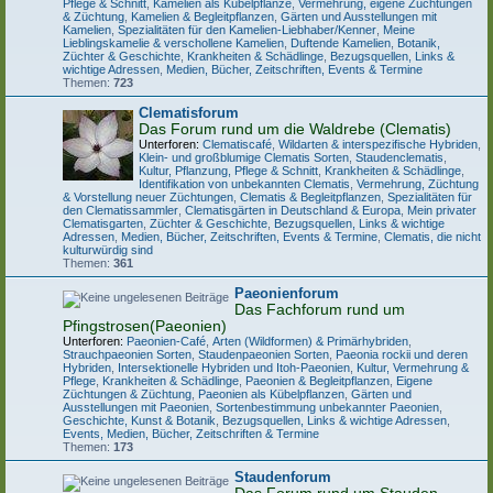
Pflege & Schnitt
,
Kamelien als Kübelpflanze
,
Vermehrung, eigene Züchtungen
& Züchtung
,
Kamelien & Begleitpflanzen
,
Gärten und Ausstellungen mit
Kamelien
,
Spezialitäten für den Kamelien-Liebhaber/Kenner
,
Meine
Lieblingskamelie & verschollene Kamelien
,
Duftende Kamelien
,
Botanik,
Züchter & Geschichte
,
Krankheiten & Schädlinge
,
Bezugsquellen, Links &
wichtige Adressen
,
Medien, Bücher, Zeitschriften, Events & Termine
Themen:
723
Clematisforum
Das Forum rund um die Waldrebe (Clematis)
Unterforen:
Clematiscafé
,
Wildarten & interspezifische Hybriden
,
Klein- und großblumige Clematis Sorten
,
Staudenclematis
,
Kultur, Pflanzung, Pflege & Schnitt
,
Krankheiten & Schädlinge
,
Identifikation von unbekannten Clematis
,
Vermehrung, Züchtung
& Vorstellung neuer Züchtungen
,
Clematis & Begleitpflanzen
,
Spezialitäten für
den Clematissammler
,
Clematisgärten in Deutschland & Europa
,
Mein privater
Clematisgarten
,
Züchter & Geschichte
,
Bezugsquellen, Links & wichtige
Adressen
,
Medien, Bücher, Zeitschriften, Events & Termine
,
Clematis, die nicht
kulturwürdig sind
Themen:
361
Paeonienforum
Das Fachforum rund um
Pfingstrosen(Paeonien)
Unterforen:
Paeonien-Café
,
Arten (Wildformen) & Primärhybriden
,
Strauchpaeonien Sorten
,
Staudenpaeonien Sorten
,
Paeonia rockii und deren
Hybriden
,
Intersektionelle Hybriden und Itoh-Paeonien
,
Kultur, Vermehrung &
Pflege
,
Krankheiten & Schädlinge
,
Paeonien & Begleitpflanzen
,
Eigene
Züchtungen & Züchtung
,
Paeonien als Kübelpflanzen
,
Gärten und
Ausstellungen mit Paeonien
,
Sortenbestimmung unbekannter Paeonien
,
Geschichte, Kunst & Botanik
,
Bezugsquellen, Links & wichtige Adressen
,
Events, Medien, Bücher, Zeitschriften & Termine
Themen:
173
Staudenforum