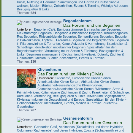
Kunst, Nutzung & Heilkunst
,
Sammlungen und Gärten in Deutschland &
weltweit
,
Medien, Bücher, Zeitschriften, Events & Termine
,
Wichtige Adressen,
Bezugsquellen & Links
Themen:
684
Begonienforum
Das Forum rund um Begonien
Unterforen:
Begonien Café
,
Bambusstämmige & strauchartige Begonien
,
Dickstämmige Begonien
,
Hängende & kriechende Begonien
,
Knollenbegonien
,
Rex Begonien
,
Rhizombildende Begonien
,
Semperflorens Begonien
,
Begonien
in Balkonkästen, Töpfen u. Freiland & Begonien und Begleitpflanzen
,
Begonien
in Pflanzenvitrinen & Terrarien
,
Kultur, Aufzucht & Vermehrung
,
Krankheiten &
Schädlinge
,
Identifikation unbekannter Begonien
,
Spezialitäten für den
Begoniensammler
,
Vorstellung neuer Sorten & Züchtung
,
Bezugsquellen &
Links
,
Begoniensammlungen in Deutschland & weltweit
,
Botanik, Züchter &
Geschichte
,
Medien, Bücher, Zeitschriften, Events & Termine
Themen:
136
Klivienforum
Das Forum rund um Klivien (Clivia)
Unterforen:
Kliviencafé
,
Europäische Klivien-Sorten
,
Amerikanische Klivien Sorten
,
Afrikanische Klivien-Sorten
,
Australische/Neuseeländische Klivien-Sorten
,
Chinesische/Japanische Klivien-Sorten
,
Wildformen-Arten &
Primärhybriden
,
Kultur, eigene Züchtungen & Zucht
,
Krankheiten & Schädlinge
,
Aufzucht & Vermehrung
,
Bezugsquellen & Links
,
Klivien und Begleitpflanzen
,
Kliviensammlungen in Deutschland und Europa
,
Spezialitäten für den Klivien-
Liebhaber/Kenner
,
Identifikation
,
Events, Medien & Termine
,
Züchter &
Geschichte
Themen:
267
Gesnerienforum
Das Forum rund um Gesnerien
Unterforen:
Gesnerien Café
,
Achimenes (Schiefteller) und deren Hybriden
,
Columnea (Rachenrebe) und deren Hybriden
,
Episcia (Schattenröhre) und