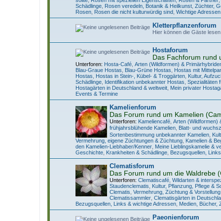
Schädlinge
,
Rosen veredeln, Botanik & Heilkunst
,
Züchter, 
Rosen
,
Rosen die nicht kulturwürdig sind
,
Wichtige Adressen
Kletterpflanzenforum
Hier können die Gäste lesen
Hostaforum
Das Fachforum rund 
Unterforen:
Hosta-Café
,
Arten (Wildformen) & Primärhybride
Blau-Graue Hostas
,
Blau-Grüne Hostas
,
Hostas mit Mittelp
Hostas
,
Hostas in Stein-, Kübel- & Troggärten
,
Kultur, Aufzu
Schädlinge
,
Identifikation unbekannter Hostas
,
Spezialitäten
Hostagärten in Deutschland & weltweit
,
Mein privater Hostag
Events & Termine
Kamelienforum
Das Forum rund um Kamelien (Came
Unterforen:
Kameliencafé
,
Arten (Wildformen) 
frühjahrsblühende Kamelien
,
Blatt- und wuchs
Sortenbestimmung unbekannter Kamelien
,
Kul
Vermehrung, eigene Züchtungen & Züchtung
,
Kamelien & Beg
den Kamelien-Liebhaber/Kenner
,
Meine Lieblingskamelie & v
Geschichte
,
Krankheiten & Schädlinge
,
Bezugsquellen, Links
Clematisforum
Das Forum rund um die Waldrebe (
Unterforen:
Clematiscafé
,
Wildarten & interspe
Staudenclematis
,
Kultur, Pflanzung, Pflege & Sc
Clematis
,
Vermehrung, Züchtung & Vorstellun
Clematissammler
,
Clematisgärten in Deutschl
Bezugsquellen, Links & wichtige Adressen
,
Medien, Bücher, Z
Paeonienforum