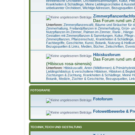
einheimische Orchideen
,
Orchideensammlungen
,
Kultur, Pf
Krankheiten & Schädlinge
,
Meine Lieblingsorchidee & Ausste
unbekannter Orchideen
,
Wichtige Adressen, Bezugsquellen 
Zimmerpflanzenfachf
Das Forum rund um 
Unterforen:
Zimmerpflanzencafé
,
Bäume und Sträucher für 
Zimmerhaltung
,
Freilandpflanzen in Zimmerhaltung
,
Grün- un
Nutzpflanzen im Zimmer
,
Palmen im Zimmer
,
Rank-, Hänge- 
Gestalten mit Zimmerpflanzen & Sammlungen
,
Kultur, Pfleg
Zimmerpflanzen
,
Pflanzenschutz, Krankheiten & Schädlinge
,
Fachbegriffe, Geschichte, Kunst, Botanik, Nutzung & Heilkun
Bezugsquellen & Links
,
Medien, Bücher, Zeitschriften, Event
Hibiskusforum
Das Forum rund um d
(Hibiscus rosa-sinensis)
Unterforen:
Hibiskuscafé
,
Arten (Wildformen) & Primärhybrid
Lieblingshibiskus & verschollene Hibisken
,
Hibisken & Beglei
Züchtungen & Züchtung
,
Krankheiten & Schädlinge
,
Meine H
Botanik, Medizin, Züchter & Geschichte
,
Bezugsquellen, Link
FOTOGRAFIE
Fotoforum
Fotowettbewerbe & Pr
TECHNIK,TEICH UND GESTALTUNG