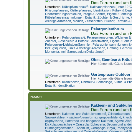
Das Forum rund um K
Unterforen:
Kübelpflanzencafé
,
Kalthauspflanzen (unter 12°C
Rhizompflanzen
,
Kletterpflanzen
,
Identifikation
,
Kübel- & Begl
Überwinterungspraktiken, Pflege & Schnitt
,
Eigene Züchtung
Kübelpflanzensammlungen
,
Botanik, Züchter & Geschichte
,
wichtige Adressen
,
Medien, Zeitschriften, Bücher, Termine &
Pelargonienforum
Das Forum rund um P
Unterforen:
Pelargoniencafé
,
Pelargoniensorten
,
Wildarten &
Züchter, Geschichte & Botanik
,
Identifikation
,
Eigene Züchtu
Pelargonien-Liebhaber/Sammler
,
Pelargoniensammlungen & 
Bezugsquellen, Links & wichtige Adressen
,
Gattung: Geraniu
Monsonia, incl. Sarcocaulon(Dickstängel)
Obst, Gemüse & Kräut
Hier können die Gäste lesen
Gartenpraxis-Outdoor
Hier können die Gäste lesen
Unterforen:
Krankheiten, Unkraut & Schädlinge
,
Kultur- & Pf
Botanik
,
Identifikation
INDOOR
Kakteen- und Sukkule
Das Forum rund um K
Unterforen:
Kakteen- und Sukkulentencafé
,
Gliederkakteen 
Säulenkakteen - säulen-/baumförmig, gruppenbildend, kriec
epiphytische, kletternde und hängende Kakteen
,
Agave, Aloe
Dickblattgewächse – Crassula, Echeveria, Sedum und ande
Hundsgiftgewächse – Adenium, Ceropegia, Hoya, Pachypodi
Sukkulentengattungen und Zwiebelpflanzen
,
Kakteen- und Su