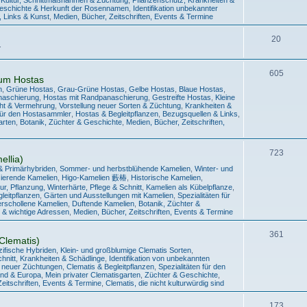
Geschichte & Herkunft der Rosennamen
,
Identifikation unbekannter
, Links & Kunst
,
Medien, Bücher, Zeitschriften, Events & Termine
20
.
605
um Hostas
n
,
Grüne Hostas
,
Grau-Grüne Hostas
,
Gelbe Hostas
,
Blaue Hostas
,
anaschierung
,
Hostas mit Randpanaschierung
,
Gestreifte Hostas
,
Kleine
cht & Vermehrung
,
Vorstellung neuer Sorten & Züchtung
,
Krankheiten &
 für den Hostasammler
,
Hostas & Begleitpflanzen
,
Bezugsquellen & Links
,
arten
,
Botanik, Züchter & Geschichte
,
Medien, Bücher, Zeitschriften,
723
llia)
& Primärhybriden
,
Sommer- und herbstblühende Kamelien
,
Winter- und
zierende Kamelien
,
Higo-Kamelien 藪椿
,
Historische Kamelien
,
tur, Pflanzung, Winterhärte, Pflege & Schnitt
,
Kamelien als Kübelpflanze
,
leitpflanzen
,
Gärten und Ausstellungen mit Kamelien
,
Spezialitäten für
erschollene Kamelien
,
Duftende Kamelien
,
Botanik, Züchter &
 & wichtige Adressen
,
Medien, Bücher, Zeitschriften, Events & Termine
361
Clematis)
zifische Hybriden
,
Klein- und großblumige Clematis Sorten
,
hnitt
,
Krankheiten & Schädlinge
,
Identifikation von unbekannten
g neuer Züchtungen
,
Clematis & Begleitpflanzen
,
Spezialitäten für den
and & Europa
,
Mein privater Clematisgarten
,
Züchter & Geschichte
,
eitschriften, Events & Termine
,
Clematis, die nicht kulturwürdig sind
173