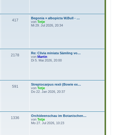
r
B
e
i
t
Begonia × albopicta W.Bull - …
r
417
N
von
Tetje
a
e
Mi 29. Jul 2026, 20:34
g
u
e
s
t
e
r
B
Re: Clivia miniata Sämling vo…
e
2178
N
von
Martin
i
e
Di 5. Mai 2026, 20:00
t
u
r
e
a
s
g
t
e
r
Streptocarpus rexii (Bowie ex…
B
591
N
von
Tetje
e
e
Do 22. Jan 2026, 20:37
i
u
t
e
r
s
a
t
g
e
r
Orchideenschau im Botanischen…
B
1336
N
von
Tetje
e
e
Mo 27. Jul 2026, 10:23
i
u
t
e
r
s
a