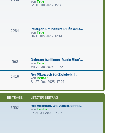
N
von
Tetje
e
e
Sa 11. Jul 2026, 15:36
i
u
t
e
r
s
a
t
g
e
r
Pelargonium nanum L'Hér. ex D…
B
2264
N
von
Tetje
e
e
Do 4. Jun 2026, 12:41
i
u
t
e
r
s
a
t
g
e
r
Ocimum basilicum 'Magic Blue'…
B
563
N
von
Tetje
e
e
Mo 20. Jul 2026, 17:33
i
u
t
e
Re: Pflanzzeit für Zwiebeln i…
r
1416
s
N
von
Bernd.S
a
t
e
Sa 27. Dez 2025, 17:21
g
e
u
r
e
B
s
e
t
BEITRÄGE
LETZTER BEITRAG
i
e
t
r
Re: Adenium, wie zurückschnei…
r
B
3562
N
von
LaoLu
a
e
e
Fr 24. Jul 2026, 14:27
g
i
u
t
e
r
s
a
t
g
e