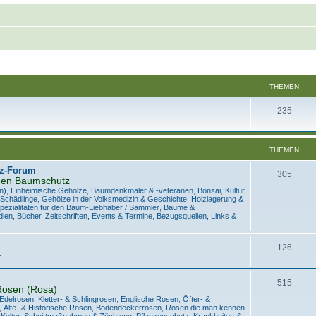
THEMEN
235
.
THEMEN
z-Forum
305
den Baumschutz
n)
,
Einheimische Gehölze
,
Baumdenkmäler & -veteranen
,
Bonsai
,
Kultur,
 Schädlinge
,
Gehölze in der Volksmedizin & Geschichte
,
Holzlagerung &
pezialitäten für den Baum-Liebhaber / Sammler
,
Bäume &
ien, Bücher, Zeitschriften, Events & Termine
,
Bezugsquellen, Links &
126
.
515
Rosen (Rosa)
 Edelrosen
,
Kletter- & Schlingrosen
,
Englische Rosen
,
Öfter- &
,
Alte- & Historische Rosen
,
Bodendeckerrosen
,
Rosen die man kennen
,
Kultur, Schnittmaßnahmen & Züchtung
,
Pflanzenschutz, Krankheiten &