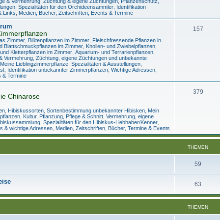
lege & Vermehrung
,
Züchtung & eigene Züchtungen
,
Pflanzenschutz,
llungen
,
Spezialitäten für den Orchideensammler
,
Identifikation
& Links
,
Medien, Bücher, Zeitschriften, Events & Termine
orum
157
Zimmerpflanzen
das Zimmer
,
Blütenpflanzen im Zimmer
,
Fleischfressende Pflanzen in
d Blattschmuckpflanzen im Zimmer
,
Knollen- und Zwiebelpflanzen
,
und Kletterpflanzen im Zimmer
,
Aquarium- und Terrarienpflanzen
,
e & Vermehrung
,
Züchtung, eigene Züchtungen und unbekannte
Meine Lieblingzimmerpflanze, Spezialitäten & Ausstellungen
,
st
,
Identifikation unbekannter Zimmerpflanzen
,
Wichtige Adressen,
s & Termine
379
ie Chinarose
en
,
Hibiskussorten
,
Sortenbestimmung unbekannter Hibisken
,
Mein
tpflanzen
,
Kultur, Pflanzung, Pflege & Schnitt
,
Vermehrung, eigene
ibiskussammlung
,
Spezialitäten für den Hibiskus-Liebhaber/Kenner
,
s & wichtige Adressen
,
Medien, Zeitschriften, Bücher, Termine & Events
THEMEN
59
eise
63
THEMEN