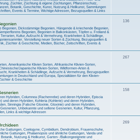
ehrung
,
Züchter, Züchtung & eigene Züchtungen
,
Pflanzenschutz,
lanzen
,
Botanik, Geschichte, Kunst, Nutzung & Heilkunst
,
Sammlungen
chriften, Events & Termine
,
Wichtige Adressen, Bezugsquellen & Links
136
Begonien
e Begonien
,
Dickstämmige Begonien
,
Hängende & kriechende Begonien
,
Semperflorens Begonien
,
Begonien in Balkonkästen, Töpfen u. Freiland &
 Terrarien
,
Kultur, Aufzucht & Vermehrung
,
Krankheiten & Schädlinge
,
egoniensammler
,
Vorstellung neuer Sorten & Züchtung
,
Bezugsquellen &
nik, Züchter & Geschichte
,
Medien, Bücher, Zeitschriften, Events &
267
orten
,
Amerikanische Klivien Sorten
,
Afrikanische Klivien-Sorten
,
Chinesische/Japanische Klivien-Sorten
,
Wildformen-Arten &
Zucht
,
Krankheiten & Schädlinge
,
Aufzucht & Vermehrung
,
Bezugsquellen
mmlungen in Deutschland und Europa
,
Spezialitäten für den Klivien-
Züchter & Geschichte
158
Gesnerien
eren Hybriden
,
Columnea (Rachenrebe) und deren Hybriden
,
Episcia
ie) und deren Hybriden
,
Kohleria (Kohlerie) und deren Hybriden
,
iden
,
Sinningia (Falsche Gloxinie, Gloxinie) und deren Hybriden
,
 Gesnerien
,
Unbekannte und seltene Gesnerien
,
Kultur, Pflanzung,
en, Links & wichtige Adressen
269
Orchideen
iche Gattungen
,
Coelogyne
,
Cymbidium
,
Dendrobium
,
Frauenschuhe
,
liche Gattungen
,
Phalaenopsis und ähnliche Gattungen
,
Vanda und
 Botanik, Nutzung & Heilkunst
,
Garten- /Balkongeeignete und