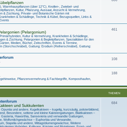
übelpflanzen
)
,
Warmhauspflanzen (über 12°C)
,
Knollen-, Zwiebel- und
eitpflanzen
,
Kultur, Pflanzung, Aussaat, Anzucht & Vermehrung
,
en & Züchtung
,
Private- und Botanische Gärten mit
Krankheiten & Schädlinge
,
Technik & Kübel
,
Bezugsquellen, Links &
 Events
461
elargonien (Pelargonium)
 Primärhybriden
,
Kultur & Vermehrung
,
Krankheiten & Schädlinge
,
ngen & Züchtung
,
Pelargonien & Begleitpflanzen
,
Spezialitäten für den
Gärten
,
Medien, Bücher, Zeitschriften, Events & Termine
,
m (Storchschnäbel)
,
Gattung: Erodium (Reiherschnäbel)
,
Gattung:
erforum
108
.
188
.
legehinweise
,
Pflanzenvermehrung & Fachbegriffe
,
Komposthaufen
,
THEMEN
ntenforum
684
akteen und Sukkulenten
– Opuntia und andere
,
Kugelkakteen – kugelig, kurzsäulig, polsterbildend
,
hend
,
Besondere, seltene und kleine Kakteengattungen
,
Blattkakteen –
, Gasteria, Haworthia, Sansevieria und verwandte Gattungen
,
re
,
Wolfsmilchgewächse – Euphorbia und Verwandte
,
um, Stapelia und andere
,
Mittagsblumengewächse
,
Weitere
kkulenten Hybriden, Kultivare, Kristate und Mutationen
,
Frost- und