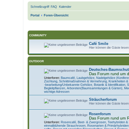
Schnellzugriff
FAQ
Kalender
Portal
Foren-Übersicht
COMMUNITY
Café Smile
Hier können die Gäste lesen
OUTDOOR
Deutsches-Baumschut
Das Forum rund um 
Unterforen:
Baumcafé
,
Laubgehölze
,
Nadelgehölze (Konifere
Züchtung, Schnittmaßnahmen & Vermehrung
,
Krankheiten &
-bearbeitung/Unbekannte Gehölze
,
Botanik & Identifikation
,
S
Begleitpflanzen
,
Arboreten(Baumsammlungen & Gärten)
,
Med
wichtige Adressen
Sträucherforum
Hier können die Gäste lesen
Rosenforum
Das Forum rund um 
Unterforen:
Rosencafé
,
Beet- & Zwergrosen
,
Teehybriden &
einmalblühende Strauchrosen
,
Rosenarten & Primärhybriden
sollte
,
Rosen mit speziellen Eigenschaften
,
Rosen & Partner