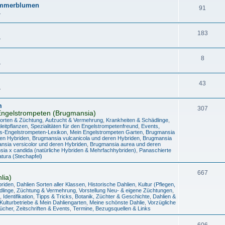
Sommerblumen
91
.
183
.
8
.
43
.
m
307
ngelstrompeten (Brugmansia)
Sorten & Züchtung
,
Aufzucht & Vermehrung
,
Krankheiten & Schädlinge
,
eitpflanzen
,
Spezialitäten für den Engelstrompetenfreund
,
Events,
s-Engelstrompeten-Lexikon
,
Mein Engelstrompeten Garten
,
Brugmansia
en Hybriden
,
Brugmansia vulcanicola und deren Hybriden
,
Brugmansia
nsia versicolor und deren Hybriden
,
Brugmansia aurea und deren
ia x candida (natürliche Hybriden & Mehrfachhybriden)
,
Panaschierte
tura (Stechapfel)
667
lia)
briden
,
Dahlien Sorten aller Klassen
,
Historische Dahlien
,
Kultur (Pflegen,
dlinge
,
Züchtung & Vermehrung
,
Vorstellung Neu- & eigene Züchtungen
,
,
Identifikation
,
Tipps & Tricks
,
Botanik, Züchter & Geschichte
,
Dahlien &
 Kulturbetriebe & Mein Dahliengarten
,
Meine schönste Dahlie
,
Vorzügliche
ücher, Zeitschriften & Events
,
Termine, Bezugsquellen & Links
606