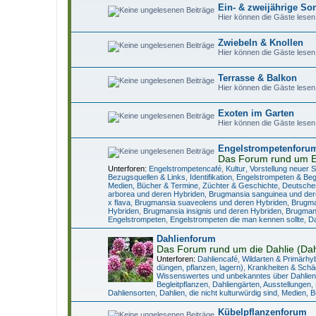
Ein- & zweijährige 
Hier können die Gäste lesen
Zwiebeln & Knollen
Hier können die Gäste lesen
Terrasse & Balkon
Hier können die Gäste lesen
Exoten im Garten
Hier können die Gäste lesen
Engelstrompetenforu
Das Forum rund um E
Unterforen:
Engelstrompetencafé
,
Kultur
,
Vorstellung neuer 
Bezugsquellen & Links
,
Identifikation
,
Engelstrompeten & Begl
Medien, Bücher & Termine
,
Züchter & Geschichte
,
Deutsche
arborea und deren Hybriden
,
Brugmansia sanguinea und der
x flava
,
Brugmansia suaveolens und deren Hybriden
,
Brugma
Hybriden
,
Brugmansia insignis und deren Hybriden
,
Brugmans
Engelstrompeten
,
Engelstrompeten die man kennen sollte
,
Da
Dahlienforum
Das Forum rund um die Dahlie (Dah
Unterforen:
Dahliencafé
,
Wildarten & Primärhy
düngen, pflanzen, lagern)
,
Krankheiten & Schä
Wissenswertes und unbekanntes über Dahlien
Begleitpflanzen
,
Dahliengärten, Ausstellungen,
Dahliensorten
,
Dahlien, die nicht kulturwürdig sind
,
Medien, B
Kübelpflanzenforum