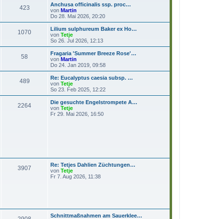
e
Anchusa officinalis ssp. proc…
r
423
s
N
von
Martin
a
t
e
Do 28. Mai 2026, 20:20
g
e
u
r
e
Lilium sulphureum Baker ex Ho…
1070
B
s
N
von
Tetje
e
t
e
So 26. Jul 2026, 12:13
i
e
u
t
r
e
Fragaria 'Summer Breeze Rose'…
r
58
B
s
N
von
Martin
a
e
t
e
Do 24. Jan 2019, 09:58
g
i
e
u
t
r
e
Re: Eucalyptus caesia subsp. …
r
489
B
s
N
von
Tetje
a
e
t
e
So 23. Feb 2025, 12:22
g
i
e
u
t
r
e
Die gesuchte Engelstrompete A…
r
2264
B
s
N
von
Tetje
a
e
t
e
Fr 29. Mai 2026, 16:50
g
i
e
u
t
r
e
r
B
s
a
e
t
g
i
e
t
r
r
B
a
e
Re: Tetjes Dahlien Züchtungen…
g
i
3907
N
von
Tetje
t
e
Fr 7. Aug 2026, 11:38
r
u
a
e
g
s
t
e
r
Schnittmaßnahmen am Sauerklee…
B
2908