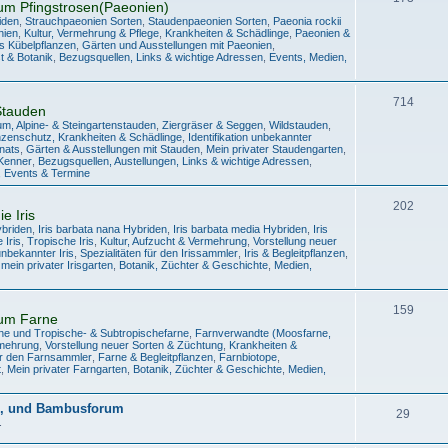
um Pfingstrosen(Paeonien)
iden
,
Strauchpaeonien Sorten
,
Staudenpaeonien Sorten
,
Paeonia rockii
nien
,
Kultur, Vermehrung & Pflege
,
Krankheiten & Schädlinge
,
Paeonien &
s Kübelpflanzen
,
Gärten und Ausstellungen mit Paeonien
,
t & Botanik
,
Bezugsquellen, Links & wichtige Adressen
,
Events, Medien,
714
Stauden
m, Alpine- & Steingartenstauden
,
Ziergräser & Seggen
,
Wildstauden
,
nzenschutz, Krankheiten & Schädlinge
,
Identifikation unbekannter
onats
,
Gärten & Ausstellungen mit Stauden
,
Mein privater Staudengarten
,
/Kenner
,
Bezugsquellen, Austellungen, Links & wichtige Adressen
,
n, Events & Termine
202
e Iris
ybriden
,
Iris barbata nana Hybriden
,
Iris barbata media Hybriden
,
Iris
 Iris
,
Tropische Iris
,
Kultur, Aufzucht & Vermehrung
,
Vorstellung neuer
 unbekannter Iris
,
Spezialitäten für den Irissammler
,
Iris & Begleitpflanzen
,
mein privater Irisgarten
,
Botanik, Züchter & Geschichte
,
Medien,
159
um Farne
ne und Tropische- & Subtropischefarne
,
Farnverwandte (Moosfarne,
rmehrung
,
Vorstellung neuer Sorten & Züchtung
,
Krankheiten &
für den Farnsammler
,
Farne & Begleitpflanzen
,
Farnbiotope
,
t
,
Mein privater Farngarten
,
Botanik, Züchter & Geschichte
,
Medien,
z-, und Bambusforum
29
.