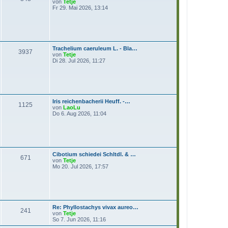
N
von
Tetje
e
e
Fr 29. Mai 2026, 13:14
i
u
t
e
r
s
a
t
g
e
r
Trachelium caeruleum L. - Bla…
B
3937
N
von
Tetje
e
e
Di 28. Jul 2026, 11:27
i
u
t
e
r
s
a
t
g
e
r
Iris reichenbacherii Heuff. -…
B
1125
N
von
LaoLu
e
e
Do 6. Aug 2026, 11:04
i
u
t
e
r
s
a
t
g
e
r
Cibotium schiedei Schltdl. & …
B
671
N
von
Tetje
e
e
Mo 20. Jul 2026, 17:57
i
u
t
e
r
s
a
t
g
e
r
Re: Phyllostachys vivax aureo…
B
241
N
von
Tetje
e
e
So 7. Jun 2026, 11:16
i
u
t