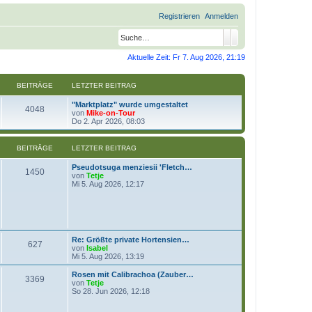
Registrieren
Anmelden
Suche
Erweiterte Suche
Aktuelle Zeit: Fr 7. Aug 2026, 21:19
BEITRÄGE
LETZTER BEITRAG
"Marktplatz" wurde umgestaltet
4048
N
von
Mike-on-Tour
e
Do 2. Apr 2026, 08:03
u
e
s
BEITRÄGE
LETZTER BEITRAG
t
e
Pseudotsuga menziesii 'Fletch…
r
1450
N
von
Tetje
B
e
Mi 5. Aug 2026, 12:17
e
u
i
e
t
s
r
t
a
e
g
r
Re: Größte private Hortensien…
B
627
N
von
Isabel
e
e
Mi 5. Aug 2026, 13:19
i
u
t
e
Rosen mit Calibrachoa (Zauber…
r
3369
s
N
von
Tetje
a
t
e
So 28. Jun 2026, 12:18
g
e
u
r
e