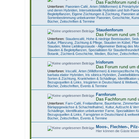
Das Fachforum rund 
Unterforen:
Paeonien-Café
,
Arten (Wildformen) & Primärhybr
und deren Hybriden
,
Intersektionelle Hybriden und Itoh-Paeo
Begleitpflanzen
,
Eigene Züchtungen & Züchtung
,
Paeonien al
Sortenbestimmung unbekannter Paeonien
,
Geschichte, Kuns
Bücher, Zeitschriften & Termine
Staudenforum
Das Forum rund um 
Unterforen:
Staudencafé
,
Hohe & niedrige Beetstauden
,
Sedu
Kultur, Pflanzung, Züchtung & Pflege
,
Stauden im Kübel
,
Pfla
Stauden
,
Meine Lieblingsstaude - Allgemeiner Beitrag des M
Stauden & Begleitpflanzen
,
Spezialitäten für Staudenfreunde
Botanik, Züchter& Geschichte
,
Medien, Bücher, Zeitschrifte
Irisforum
Das Forum rund um di
Unterforen:
Iriscafé
,
Arten (Wildformen) & interspezifische H
barbata elatior Hybriden
,
Iris sibirica Hybriden
,
Zwiebelbildene
Sorten & Züchtung
,
Krankheiten & Schädlinge
,
Identifikation
Bezugsquellen & Links
,
Irisgärten in Deutschland & Weltweit, 
Bücher, Zeitschriften, Events & Termine
Farnforum
Das Fachforum rund 
Unterforen:
Farn-Café
,
Freilandfarne
,
Baumfarne
,
Zimmerfar
Bärlappgewächse & Schachtelhalme)
,
Kultur, Aufzucht & Ve
Schädlinge
,
Identifikation unbekannter Farne
,
Spezialitäten 
Bezugsquellen & Links
,
Farngärten in Deutschland & weltwei
Bücher, Zeitschriften, Events & Termine
Moos-, Flechten-, Pil
Hier können die Gäste lesen