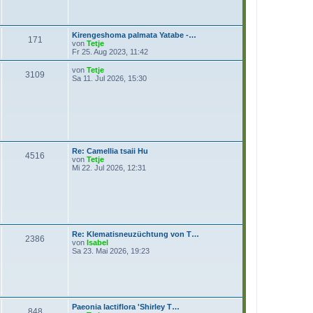
B
s
e
t
i
e
t
r
Kirengeshoma palmata Yatabe -…
r
B
171
N
von
Tetje
a
e
e
Fr 25. Aug 2023, 11:42
g
i
u
t
e
N
von
Tetje
r
3109
s
e
Sa 11. Jul 2026, 15:30
a
t
u
g
e
e
r
s
B
t
e
e
i
r
t
B
r
e
Re: Camellia tsaii Hu
a
i
4516
N
von
Tetje
g
t
e
Mi 22. Jul 2026, 12:31
r
u
a
e
g
s
t
e
r
B
Re: Klematisneuzüchtung von T…
e
2386
N
von
Isabel
i
e
Sa 23. Mai 2026, 19:23
t
u
r
e
a
s
g
t
e
r
Paeonia lactiflora 'Shirley T…
B
848