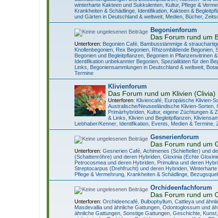
winterharte Kakteen und Sukkulenten
,
Kultur, Pflege & Verm
Krankheiten & Schädlinge
,
Identifikation
,
Kakteen & Begleitpf
und Gärten in Deutschland & weltweit
,
Medien, Bücher, Zeits
Begonienforum
Das Forum rund um 
Unterforen:
Begonien Café
,
Bambusstämmige & strauchartig
Knollenbegonien
,
Rex Begonien
,
Rhizombildende Begonien
,
Begonien und Begleitpflanzen
,
Begonien in Pflanzenvitrinen &
Identifikation unbekannter Begonien
,
Spezialitäten für den B
Links
,
Begoniensammlungen in Deutschland & weltweit
,
Bota
Termine
Klivienforum
Das Forum rund um Klivien (Clivia)
Unterforen:
Kliviencafé
,
Europäische Klivien-S
Australische/Neuseeländische Klivien-Sorten
,
Primärhybriden
,
Kultur, eigene Züchtungen & 
& Links
,
Klivien und Begleitpflanzen
,
Kliviensa
Liebhaber/Kenner
,
Identifikation
,
Events, Medien & Termine
,
Gesnerienforum
Das Forum rund um 
Unterforen:
Gesnerien Café
,
Achimenes (Schiefteller) und d
(Schattenröhre) und deren Hybriden
,
Gloxinia (Echte Gloxin
Petrocosmea und deren Hybriden
,
Primulina und deren Hybr
Streptocarpus (Drehfrucht) und deren Hybriden
,
Winterharte
Pflege & Vermehrung
,
Krankheiten & Schädlinge
,
Bezugsquell
Orchideenfachforum
Das Forum rund um 
Unterforen:
Orchideencafé
,
Bulbophyllum
,
Cattleya und ähnl
Masdevallia und ähnliche Gattungen
,
Odontoglossum und ähn
ähnliche Gattungen
,
Sonstige Gattungen
,
Geschichte, Kunst,