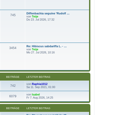
t
g
e
r
B
Diffenbachia seguine 'Rudolf …
e
745
N
von
Tetje
i
e
Do 23. Jul 2026, 17:32
t
u
r
e
a
s
g
t
e
r
B
e
Re: Hibiscus sabdariffa L. - …
i
3454
N
von
Tetje
t
e
Mo 27. Jul 2026, 10:16
r
u
a
e
g
s
t
e
r
B
e
BEITRÄGE
LETZTER BEITRAG
i
t
N
von
Raphia1012
742
r
e
Sa 11. Sep 2021, 01:00
a
u
g
e
N
von
Isabel
6079
s
e
Fr 7. Aug 2026, 14:25
t
u
e
e
r
s
BEITRÄGE
LETZTER BEITRAG
B
t
e
e
i