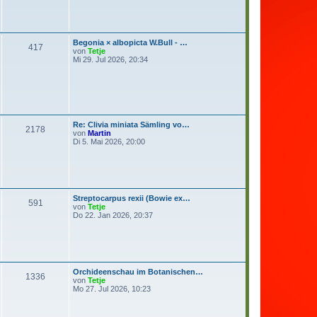
r
B
e
i
t
Begonia × albopicta W.Bull - …
r
417
N
von
Tetje
a
e
Mi 29. Jul 2026, 20:34
g
u
e
s
t
e
r
B
Re: Clivia miniata Sämling vo…
e
2178
N
von
Martin
i
e
Di 5. Mai 2026, 20:00
t
u
r
e
a
s
g
t
e
r
Streptocarpus rexii (Bowie ex…
B
591
N
von
Tetje
e
e
Do 22. Jan 2026, 20:37
i
u
t
e
r
s
a
t
g
e
r
Orchideenschau im Botanischen…
B
1336
N
von
Tetje
e
e
Mo 27. Jul 2026, 10:23
i
u
t
e
r
s
a