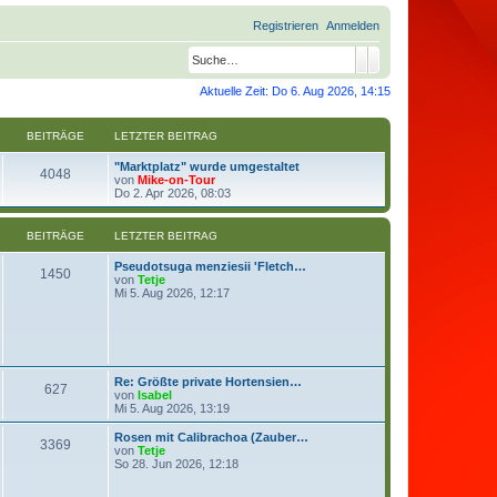
Registrieren
Anmelden
Suche
Erweiterte Suche
Aktuelle Zeit: Do 6. Aug 2026, 14:15
BEITRÄGE
LETZTER BEITRAG
"Marktplatz" wurde umgestaltet
4048
N
von
Mike-on-Tour
e
Do 2. Apr 2026, 08:03
u
e
s
BEITRÄGE
LETZTER BEITRAG
t
e
Pseudotsuga menziesii 'Fletch…
r
1450
N
von
Tetje
B
e
Mi 5. Aug 2026, 12:17
e
u
i
e
t
s
r
t
a
e
g
r
Re: Größte private Hortensien…
B
627
N
von
Isabel
e
e
Mi 5. Aug 2026, 13:19
i
u
t
e
Rosen mit Calibrachoa (Zauber…
r
3369
s
N
von
Tetje
a
t
e
So 28. Jun 2026, 12:18
g
e
u
r
e