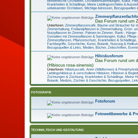
einheimische Orchideen
,
Orchideensammlungen
,
Kultur, Pf
Krankheiten & Schädlinge
,
Meine Lieblingsorchidee & Ausste
unbekannter Orchideen
,
Wichtige Adressen, Bezugsquellen 
Zimmerpflanzenfachf
Das Forum rund um 
Unterforen:
Zimmerpflanzencafé
,
Bäume und Sträucher für 
Zimmerhaltung
,
Freilandpflanzen in Zimmerhaltung
,
Grün- un
Nutzpflanzen im Zimmer
,
Palmen im Zimmer
,
Rank-, Hänge- 
Gestalten mit Zimmerpflanzen & Sammlungen
,
Kultur, Pfleg
Zimmerpflanzen
,
Pflanzenschutz, Krankheiten & Schädlinge
,
Fachbegriffe, Geschichte, Kunst, Botanik, Nutzung & Heilkun
Bezugsquellen & Links
,
Medien, Bücher, Zeitschriften, Event
Hibiskusforum
Das Forum rund um d
(Hibiscus rosa-sinensis)
Unterforen:
Hibiskuscafé
,
Arten (Wildformen) & Primärhybrid
Lieblingshibiskus & verschollene Hibisken
,
Hibisken & Beglei
Züchtungen & Züchtung
,
Krankheiten & Schädlinge
,
Meine H
Botanik, Medizin, Züchter & Geschichte
,
Bezugsquellen, Link
FOTOGRAFIE
Fotoforum
Fotowettbewerbe & Pr
TECHNIK,TEICH UND GESTALTUNG