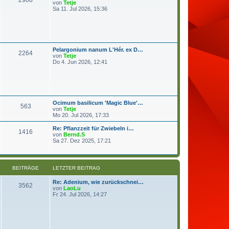
N
von
Tetje
e
e
Sa 11. Jul 2026, 15:36
i
u
t
e
r
s
a
t
g
e
r
Pelargonium nanum L'Hér. ex D…
B
2264
N
von
Tetje
e
e
Do 4. Jun 2026, 12:41
i
u
t
e
r
s
a
t
g
e
r
Ocimum basilicum 'Magic Blue'…
B
563
N
von
Tetje
e
e
Mo 20. Jul 2026, 17:33
i
u
t
e
Re: Pflanzzeit für Zwiebeln i…
r
1416
s
N
von
Bernd.S
a
t
e
Sa 27. Dez 2025, 17:21
g
e
u
r
e
B
s
e
t
BEITRÄGE
LETZTER BEITRAG
i
e
t
r
Re: Adenium, wie zurückschnei…
r
B
3562
N
von
LaoLu
a
e
e
Fr 24. Jul 2026, 14:27
g
i
u
t
e
r
s
a
t
g
e