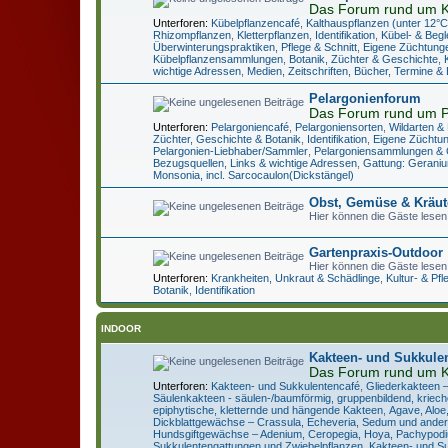
Das Forum rund um K
Unterforen:
Kübelpflanzencafé
,
Kalthauspflanzen (unter 12°C
Rhizompflanzen
,
Kletterpflanzen
,
Identifikation
,
Kübel- & Begl
Überwinterungspraktiken, Pflege & Schnitt
,
Eigene Züchtung
Kübelpflanzensammlungen
,
Botanik, Züchter & Geschichte
,
wichtige Adressen
,
Medien, Zeitschriften, Bücher, Termine &
Pelargonienforum
Das Forum rund um P
Unterforen:
Pelargoniencafé
,
Pelargoniensorten
,
Wildarten &
Züchter, Geschichte & Botanik
,
Identifikation
,
Eigene Züchtu
Pelargonien-Liebhaber/Sammler
,
Pelargoniensammlungen & 
Bezugsquellen, Links & wichtige Adressen
,
Gattung: Geraniu
Monsonia, incl. Sarcocaulon(Dickstängel)
Obst, Gemüse & Kräut
Hier können die Gäste lesen
Gartenpraxis-Outdoor
Hier können die Gäste lesen
Unterforen:
Krankheiten, Unkraut & Schädlinge
,
Kultur- & Pf
Botanik
,
Identifikation
INDOOR
Kakteen- und Sukkule
Das Forum rund um K
Unterforen:
Kakteen- und Sukkulentencafé
,
Gliederkakteen 
Säulenkakteen - säulen-/baumförmig, gruppenbildend, kriec
epiphytische, kletternde und hängende Kakteen
,
Agave, Aloe
Dickblattgewächse – Crassula, Echeveria, Sedum und ande
Hundsgiftgewächse – Adenium, Ceropegia, Hoya, Pachypodi
Sukkulentengattungen und Zwiebelpflanzen
,
Kakteen- und Su