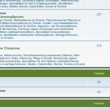
lege & Vermehrung
,
Züchtung & eigene Züchtungen
,
Pflanzenschutz,
llungen
,
Spezialitäten für den Orchideensammler
,
Identifikation
& Links
,
Medien, Bücher, Zeitschriften, Events & Termine
orum
157
Zimmerpflanzen
das Zimmer
,
Blütenpflanzen im Zimmer
,
Fleischfressende Pflanzen in
d Blattschmuckpflanzen im Zimmer
,
Knollen- und Zwiebelpflanzen
,
und Kletterpflanzen im Zimmer
,
Aquarium- und Terrarienpflanzen
,
e & Vermehrung
,
Züchtung, eigene Züchtungen und unbekannte
Meine Lieblingzimmerpflanze, Spezialitäten & Ausstellungen
,
st
,
Identifikation unbekannter Zimmerpflanzen
,
Wichtige Adressen,
s & Termine
379
ie Chinarose
en
,
Hibiskussorten
,
Sortenbestimmung unbekannter Hibisken
,
Mein
tpflanzen
,
Kultur, Pflanzung, Pflege & Schnitt
,
Vermehrung, eigene
ibiskussammlung
,
Spezialitäten für den Hibiskus-Liebhaber/Kenner
,
s & wichtige Adressen
,
Medien, Zeitschriften, Bücher, Termine & Events
THEMEN
59
eise
63
THEMEN