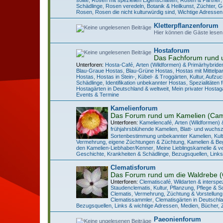
Schädlinge
,
Rosen veredeln, Botanik & Heilkunst
,
Züchter, 
Rosen
,
Rosen die nicht kulturwürdig sind
,
Wichtige Adressen
Kletterpflanzenforum
Hier können die Gäste lesen
Hostaforum
Das Fachforum rund 
Unterforen:
Hosta-Café
,
Arten (Wildformen) & Primärhybride
Blau-Graue Hostas
,
Blau-Grüne Hostas
,
Hostas mit Mittelp
Hostas
,
Hostas in Stein-, Kübel- & Troggärten
,
Kultur, Aufzu
Schädlinge
,
Identifikation unbekannter Hostas
,
Spezialitäten
Hostagärten in Deutschland & weltweit
,
Mein privater Hostag
Events & Termine
Kamelienforum
Das Forum rund um Kamelien (Came
Unterforen:
Kameliencafé
,
Arten (Wildformen) 
frühjahrsblühende Kamelien
,
Blatt- und wuchs
Sortenbestimmung unbekannter Kamelien
,
Kul
Vermehrung, eigene Züchtungen & Züchtung
,
Kamelien & Beg
den Kamelien-Liebhaber/Kenner
,
Meine Lieblingskamelie & v
Geschichte
,
Krankheiten & Schädlinge
,
Bezugsquellen, Links
Clematisforum
Das Forum rund um die Waldrebe (
Unterforen:
Clematiscafé
,
Wildarten & interspe
Staudenclematis
,
Kultur, Pflanzung, Pflege & Sc
Clematis
,
Vermehrung, Züchtung & Vorstellun
Clematissammler
,
Clematisgärten in Deutschl
Bezugsquellen, Links & wichtige Adressen
,
Medien, Bücher, Z
Paeonienforum