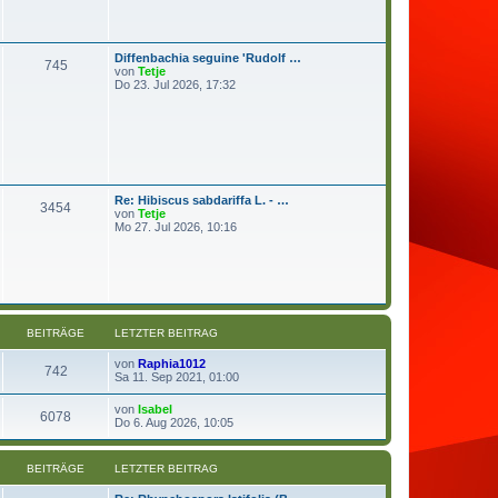
t
g
e
r
B
Diffenbachia seguine 'Rudolf …
e
745
N
von
Tetje
i
e
Do 23. Jul 2026, 17:32
t
u
r
e
a
s
g
t
e
r
B
e
Re: Hibiscus sabdariffa L. - …
i
3454
N
von
Tetje
t
e
Mo 27. Jul 2026, 10:16
r
u
a
e
g
s
t
e
r
B
e
BEITRÄGE
LETZTER BEITRAG
i
t
N
von
Raphia1012
742
r
e
Sa 11. Sep 2021, 01:00
a
u
g
e
N
von
Isabel
6078
s
e
Do 6. Aug 2026, 10:05
t
u
e
e
r
s
BEITRÄGE
LETZTER BEITRAG
B
t
e
e
i