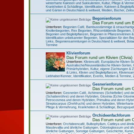
winterharte Kakteen und Sukkulenten
,
Kultur, Pflege & Verm
Krankheiten & Schädlinge
,
Identifikation
,
Kakteen & Begleitpf
und Gärten in Deutschland & weltweit
,
Medien, Bücher, Zeits
Begonienforum
Das Forum rund um 
Unterforen:
Begonien Café
,
Bambusstämmige & strauchartig
Knollenbegonien
,
Rex Begonien
,
Rhizombildende Begonien
,
Begonien und Begleitpflanzen
,
Begonien in Pflanzenvitrinen &
Identifikation unbekannter Begonien
,
Spezialitäten für den B
Links
,
Begoniensammlungen in Deutschland & weltweit
,
Bota
Termine
Klivienforum
Das Forum rund um Klivien (Clivia)
Unterforen:
Kliviencafé
,
Europäische Klivien-S
Australische/Neuseeländische Klivien-Sorten
,
Primärhybriden
,
Kultur, eigene Züchtungen & 
& Links
,
Klivien und Begleitpflanzen
,
Kliviensa
Liebhaber/Kenner
,
Identifikation
,
Events, Medien & Termine
,
Gesnerienforum
Das Forum rund um 
Unterforen:
Gesnerien Café
,
Achimenes (Schiefteller) und d
(Schattenröhre) und deren Hybriden
,
Gloxinia (Echte Gloxin
Petrocosmea und deren Hybriden
,
Primulina und deren Hybr
Streptocarpus (Drehfrucht) und deren Hybriden
,
Winterharte
Pflege & Vermehrung
,
Krankheiten & Schädlinge
,
Bezugsquell
Orchideenfachforum
Das Forum rund um 
Unterforen:
Orchideencafé
,
Bulbophyllum
,
Cattleya und ähnl
Masdevallia und ähnliche Gattungen
,
Odontoglossum und ähn
ähnliche Gattungen
,
Sonstige Gattungen
,
Geschichte, Kunst,