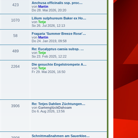
e
Anchusa officinalis ssp. proc…
r
423
s
N
von
Martin
a
t
e
Do 28. Mai 2026, 20:20
g
e
u
r
e
Lilium sulphureum Baker ex Ho…
1070
B
s
N
von
Tetje
e
t
e
So 26. Jul 2026, 12:13
i
e
u
t
r
e
Fragaria 'Summer Breeze Rose'…
r
58
B
s
N
von
Martin
a
e
t
e
Do 24. Jan 2019, 09:58
g
i
e
u
t
r
e
Re: Eucalyptus caesia subsp. …
r
489
B
s
N
von
Tetje
a
e
t
e
So 23. Feb 2025, 12:22
g
i
e
u
t
r
e
Die gesuchte Engelstrompete A…
r
2264
B
s
N
von
Tetje
a
e
t
e
Fr 29. Mai 2026, 16:50
g
i
e
u
t
r
e
r
B
s
a
e
t
g
i
e
t
r
r
B
a
e
Re: Tetjes Dahlien Züchtungen…
g
i
3906
N
von
GartenglückDahoam
t
e
Do 6. Aug 2026, 13:56
r
u
a
e
g
s
t
e
r
Schnittmaßnahmen am Sauerklee…
B
2908