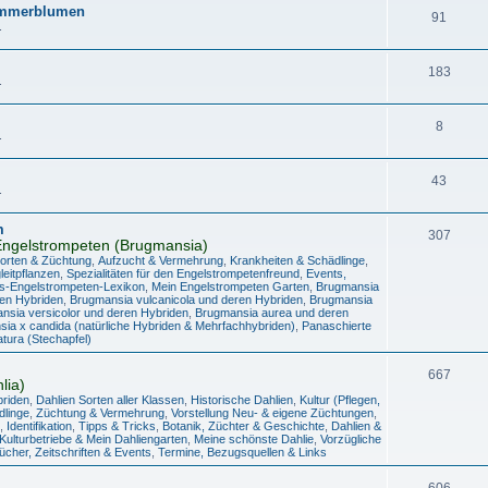
Sommerblumen
91
.
183
.
8
.
43
.
m
307
ngelstrompeten (Brugmansia)
Sorten & Züchtung
,
Aufzucht & Vermehrung
,
Krankheiten & Schädlinge
,
eitpflanzen
,
Spezialitäten für den Engelstrompetenfreund
,
Events,
s-Engelstrompeten-Lexikon
,
Mein Engelstrompeten Garten
,
Brugmansia
en Hybriden
,
Brugmansia vulcanicola und deren Hybriden
,
Brugmansia
nsia versicolor und deren Hybriden
,
Brugmansia aurea und deren
ia x candida (natürliche Hybriden & Mehrfachhybriden)
,
Panaschierte
tura (Stechapfel)
667
lia)
briden
,
Dahlien Sorten aller Klassen
,
Historische Dahlien
,
Kultur (Pflegen,
dlinge
,
Züchtung & Vermehrung
,
Vorstellung Neu- & eigene Züchtungen
,
,
Identifikation
,
Tipps & Tricks
,
Botanik, Züchter & Geschichte
,
Dahlien &
 Kulturbetriebe & Mein Dahliengarten
,
Meine schönste Dahlie
,
Vorzügliche
ücher, Zeitschriften & Events
,
Termine, Bezugsquellen & Links
606