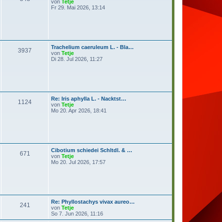
N
von
Tetje
e
e
Fr 29. Mai 2026, 13:14
i
u
t
e
r
s
a
t
g
e
r
Trachelium caeruleum L. - Bla…
B
3937
N
von
Tetje
e
e
Di 28. Jul 2026, 11:27
i
u
t
e
r
s
a
t
g
e
r
Re: Iris aphylla L. - Nacktst…
B
1124
N
von
Tetje
e
e
Mo 20. Apr 2026, 18:41
i
u
t
e
r
s
a
t
g
e
r
Cibotium schiedei Schltdl. & …
B
671
N
von
Tetje
e
e
Mo 20. Jul 2026, 17:57
i
u
t
e
r
s
a
t
g
e
r
Re: Phyllostachys vivax aureo…
B
241
N
von
Tetje
e
e
So 7. Jun 2026, 11:16
i
u
t