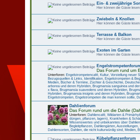
Ein- & zweijährige 
Hier können die Gäste lesen
Zwiebeln & Knollen
Hier können die Gäste lesen
Terrasse & Balkon
Hier können die Gäste lesen
Exoten im Garten
Hier können die Gäste lesen
Engelstrompetenforu
Das Forum rund um E
Unterforen:
Engelstrompetencafé
,
Kultur
,
Vorstellung neuer 
Bezugsquellen & Links
,
Identifikation
,
Engelstrompeten & Begl
Medien, Bücher & Termine
,
Züchter & Geschichte
,
Deutsche
arborea und deren Hybriden
,
Brugmansia sanguinea und der
x flava
,
Brugmansia suaveolens und deren Hybriden
,
Brugma
Hybriden
,
Brugmansia insignis und deren Hybriden
,
Brugmans
Engelstrompeten
,
Engelstrompeten die man kennen sollte
,
Da
Dahlienforum
Das Forum rund um die Dahlie (Dah
Unterforen:
Dahliencafé
,
Wildarten & Primärhy
düngen, pflanzen, lagern)
,
Krankheiten & Schä
Wissenswertes und unbekanntes über Dahlien
Begleitpflanzen
,
Dahliengärten, Ausstellungen,
Dahliensorten
,
Dahlien, die nicht kulturwürdig sind
,
Medien, B
Kübelpflanzenforum