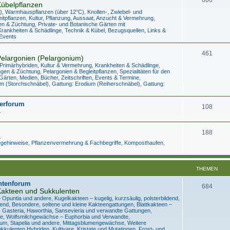
übelpflanzen
)
,
Warmhauspflanzen (über 12°C)
,
Knollen-, Zwiebel- und
eitpflanzen
,
Kultur, Pflanzung, Aussaat, Anzucht & Vermehrung
,
en & Züchtung
,
Private- und Botanische Gärten mit
Krankheiten & Schädlinge
,
Technik & Kübel
,
Bezugsquellen, Links &
 Events
461
elargonien (Pelargonium)
 Primärhybriden
,
Kultur & Vermehrung
,
Krankheiten & Schädlinge
,
ngen & Züchtung
,
Pelargonien & Begleitpflanzen
,
Spezialitäten für den
Gärten
,
Medien, Bücher, Zeitschriften, Events & Termine
,
m (Storchschnäbel)
,
Gattung: Erodium (Reiherschnäbel)
,
Gattung:
erforum
108
.
188
.
legehinweise
,
Pflanzenvermehrung & Fachbegriffe
,
Komposthaufen
,
THEMEN
ntenforum
684
akteen und Sukkulenten
– Opuntia und andere
,
Kugelkakteen – kugelig, kurzsäulig, polsterbildend
,
hend
,
Besondere, seltene und kleine Kakteengattungen
,
Blattkakteen –
, Gasteria, Haworthia, Sansevieria und verwandte Gattungen
,
re
,
Wolfsmilchgewächse – Euphorbia und Verwandte
,
um, Stapelia und andere
,
Mittagsblumengewächse
,
Weitere
kkulenten Hybriden, Kultivare, Kristate und Mutationen
,
Frost- und