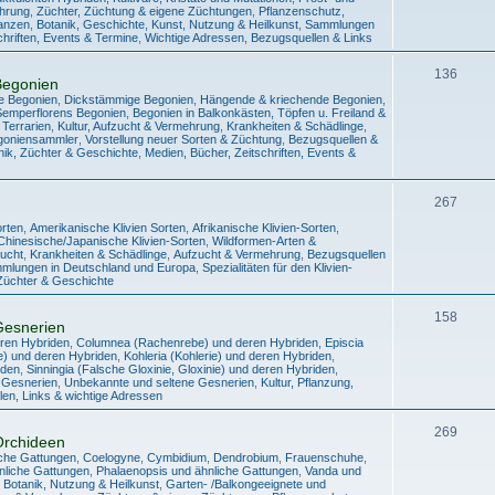
ehrung
,
Züchter, Züchtung & eigene Züchtungen
,
Pflanzenschutz,
lanzen
,
Botanik, Geschichte, Kunst, Nutzung & Heilkunst
,
Sammlungen
chriften, Events & Termine
,
Wichtige Adressen, Bezugsquellen & Links
136
Begonien
e Begonien
,
Dickstämmige Begonien
,
Hängende & kriechende Begonien
,
Semperflorens Begonien
,
Begonien in Balkonkästen, Töpfen u. Freiland &
 Terrarien
,
Kultur, Aufzucht & Vermehrung
,
Krankheiten & Schädlinge
,
egoniensammler
,
Vorstellung neuer Sorten & Züchtung
,
Bezugsquellen &
nik, Züchter & Geschichte
,
Medien, Bücher, Zeitschriften, Events &
267
orten
,
Amerikanische Klivien Sorten
,
Afrikanische Klivien-Sorten
,
Chinesische/Japanische Klivien-Sorten
,
Wildformen-Arten &
Zucht
,
Krankheiten & Schädlinge
,
Aufzucht & Vermehrung
,
Bezugsquellen
mmlungen in Deutschland und Europa
,
Spezialitäten für den Klivien-
Züchter & Geschichte
158
Gesnerien
eren Hybriden
,
Columnea (Rachenrebe) und deren Hybriden
,
Episcia
ie) und deren Hybriden
,
Kohleria (Kohlerie) und deren Hybriden
,
iden
,
Sinningia (Falsche Gloxinie, Gloxinie) und deren Hybriden
,
 Gesnerien
,
Unbekannte und seltene Gesnerien
,
Kultur, Pflanzung,
en, Links & wichtige Adressen
269
Orchideen
iche Gattungen
,
Coelogyne
,
Cymbidium
,
Dendrobium
,
Frauenschuhe
,
liche Gattungen
,
Phalaenopsis und ähnliche Gattungen
,
Vanda und
 Botanik, Nutzung & Heilkunst
,
Garten- /Balkongeeignete und