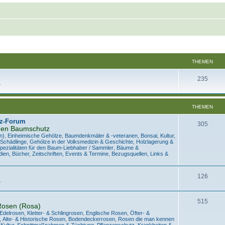
THEMEN
235
.
THEMEN
z-Forum
305
den Baumschutz
n)
,
Einheimische Gehölze
,
Baumdenkmäler & -veteranen
,
Bonsai
,
Kultur,
 Schädlinge
,
Gehölze in der Volksmedizin & Geschichte
,
Holzlagerung &
pezialitäten für den Baum-Liebhaber / Sammler
,
Bäume &
ien, Bücher, Zeitschriften, Events & Termine
,
Bezugsquellen, Links &
126
.
515
Rosen (Rosa)
 Edelrosen
,
Kletter- & Schlingrosen
,
Englische Rosen
,
Öfter- &
,
Alte- & Historische Rosen
,
Bodendeckerrosen
,
Rosen die man kennen
,
Kultur, Schnittmaßnahmen & Züchtung
,
Pflanzenschutz, Krankheiten &