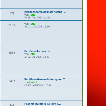
B
s
e
t
i
e
t
r
Kirengeshoma palmata Yatabe -…
r
B
171
N
von
Tetje
a
e
e
Fr 25. Aug 2023, 11:42
g
i
u
t
e
N
von
Tetje
r
3109
s
e
Sa 11. Jul 2026, 15:30
a
t
u
g
e
e
r
s
B
t
e
e
i
r
t
B
r
e
Re: Camellia tsaii Hu
a
i
4516
N
von
Tetje
g
t
e
Mi 22. Jul 2026, 12:31
r
u
a
e
g
s
t
e
r
B
Re: Klematisneuzüchtung von T…
e
2386
N
von
Isabel
i
e
Sa 23. Mai 2026, 19:23
t
u
r
e
a
s
g
t
e
r
Paeonia lactiflora 'Shirley T…
B
848