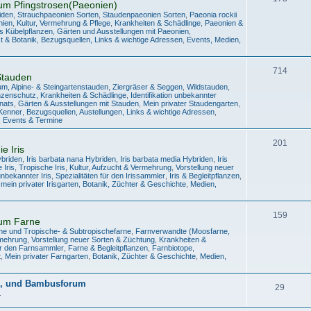
um Pfingstrosen(Paeonien)
iden
,
Strauchpaeonien Sorten
,
Staudenpaeonien Sorten
,
Paeonia rockii
nien
,
Kultur, Vermehrung & Pflege
,
Krankheiten & Schädlinge
,
Paeonien &
s Kübelpflanzen
,
Gärten und Ausstellungen mit Paeonien
,
t & Botanik
,
Bezugsquellen, Links & wichtige Adressen
,
Events, Medien,
714
Stauden
m, Alpine- & Steingartenstauden
,
Ziergräser & Seggen
,
Wildstauden
,
nzenschutz, Krankheiten & Schädlinge
,
Identifikation unbekannter
onats
,
Gärten & Ausstellungen mit Stauden
,
Mein privater Staudengarten
,
/Kenner
,
Bezugsquellen, Austellungen, Links & wichtige Adressen
,
n, Events & Termine
201
e Iris
ybriden
,
Iris barbata nana Hybriden
,
Iris barbata media Hybriden
,
Iris
 Iris
,
Tropische Iris
,
Kultur, Aufzucht & Vermehrung
,
Vorstellung neuer
 unbekannter Iris
,
Spezialitäten für den Irissammler
,
Iris & Begleitpflanzen
,
mein privater Irisgarten
,
Botanik, Züchter & Geschichte
,
Medien,
159
um Farne
ne und Tropische- & Subtropischefarne
,
Farnverwandte (Moosfarne,
rmehrung
,
Vorstellung neuer Sorten & Züchtung
,
Krankheiten &
für den Farnsammler
,
Farne & Begleitpflanzen
,
Farnbiotope
,
t
,
Mein privater Farngarten
,
Botanik, Züchter & Geschichte
,
Medien,
z-, und Bambusforum
29
.