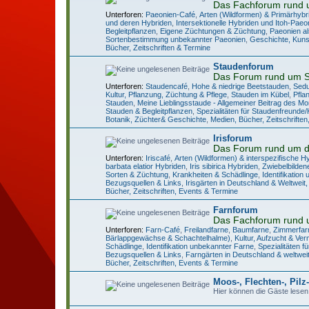
Das Fachforum rund 
Unterforen:
Paeonien-Café
,
Arten (Wildformen) & Primärhybr
und deren Hybriden
,
Intersektionelle Hybriden und Itoh-Paeo
Begleitpflanzen
,
Eigene Züchtungen & Züchtung
,
Paeonien al
Sortenbestimmung unbekannter Paeonien
,
Geschichte, Kuns
Bücher, Zeitschriften & Termine
Staudenforum
Das Forum rund um 
Unterforen:
Staudencafé
,
Hohe & niedrige Beetstauden
,
Sedu
Kultur, Pflanzung, Züchtung & Pflege
,
Stauden im Kübel
,
Pfla
Stauden
,
Meine Lieblingsstaude - Allgemeiner Beitrag des M
Stauden & Begleitpflanzen
,
Spezialitäten für Staudenfreunde
Botanik, Züchter& Geschichte
,
Medien, Bücher, Zeitschrifte
Irisforum
Das Forum rund um di
Unterforen:
Iriscafé
,
Arten (Wildformen) & interspezifische H
barbata elatior Hybriden
,
Iris sibirica Hybriden
,
Zwiebelbildene
Sorten & Züchtung
,
Krankheiten & Schädlinge
,
Identifikation
Bezugsquellen & Links
,
Irisgärten in Deutschland & Weltweit, 
Bücher, Zeitschriften, Events & Termine
Farnforum
Das Fachforum rund 
Unterforen:
Farn-Café
,
Freilandfarne
,
Baumfarne
,
Zimmerfar
Bärlappgewächse & Schachtelhalme)
,
Kultur, Aufzucht & Ve
Schädlinge
,
Identifikation unbekannter Farne
,
Spezialitäten 
Bezugsquellen & Links
,
Farngärten in Deutschland & weltwei
Bücher, Zeitschriften, Events & Termine
Moos-, Flechten-, Pil
Hier können die Gäste lesen