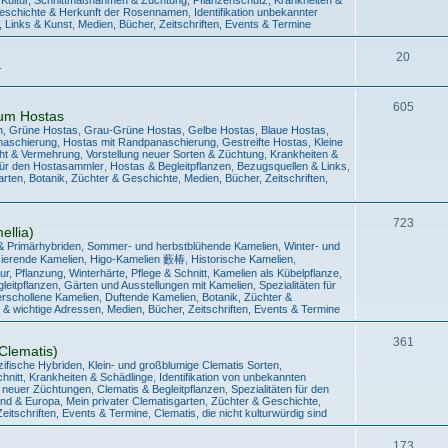
Geschichte & Herkunft der Rosennamen
,
Identifikation unbekannter
, Links & Kunst
,
Medien, Bücher, Zeitschriften, Events & Termine
20
.
605
um Hostas
n
,
Grüne Hostas
,
Grau-Grüne Hostas
,
Gelbe Hostas
,
Blaue Hostas
,
anaschierung
,
Hostas mit Randpanaschierung
,
Gestreifte Hostas
,
Kleine
cht & Vermehrung
,
Vorstellung neuer Sorten & Züchtung
,
Krankheiten &
 für den Hostasammler
,
Hostas & Begleitpflanzen
,
Bezugsquellen & Links
,
arten
,
Botanik, Züchter & Geschichte
,
Medien, Bücher, Zeitschriften,
723
llia)
& Primärhybriden
,
Sommer- und herbstblühende Kamelien
,
Winter- und
zierende Kamelien
,
Higo-Kamelien 藪椿
,
Historische Kamelien
,
tur, Pflanzung, Winterhärte, Pflege & Schnitt
,
Kamelien als Kübelpflanze
,
leitpflanzen
,
Gärten und Ausstellungen mit Kamelien
,
Spezialitäten für
erschollene Kamelien
,
Duftende Kamelien
,
Botanik, Züchter &
 & wichtige Adressen
,
Medien, Bücher, Zeitschriften, Events & Termine
361
Clematis)
zifische Hybriden
,
Klein- und großblumige Clematis Sorten
,
hnitt
,
Krankheiten & Schädlinge
,
Identifikation von unbekannten
g neuer Züchtungen
,
Clematis & Begleitpflanzen
,
Spezialitäten für den
and & Europa
,
Mein privater Clematisgarten
,
Züchter & Geschichte
,
eitschriften, Events & Termine
,
Clematis, die nicht kulturwürdig sind
173