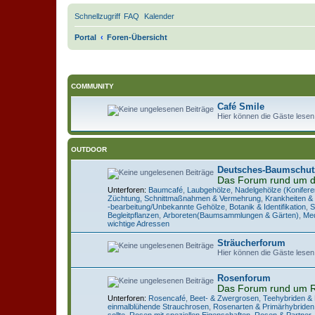
Schnellzugriff
FAQ
Kalender
Portal
Foren-Übersicht
COMMUNITY
Café Smile
Hier können die Gäste lesen
OUTDOOR
Deutsches-Baumschut
Das Forum rund um 
Unterforen:
Baumcafé
,
Laubgehölze
,
Nadelgehölze (Konifere
Züchtung, Schnittmaßnahmen & Vermehrung
,
Krankheiten &
-bearbeitung/Unbekannte Gehölze
,
Botanik & Identifikation
,
S
Begleitpflanzen
,
Arboreten(Baumsammlungen & Gärten)
,
Med
wichtige Adressen
Sträucherforum
Hier können die Gäste lesen
Rosenforum
Das Forum rund um 
Unterforen:
Rosencafé
,
Beet- & Zwergrosen
,
Teehybriden &
einmalblühende Strauchrosen
,
Rosenarten & Primärhybriden
sollte
,
Rosen mit speziellen Eigenschaften
,
Rosen & Partner