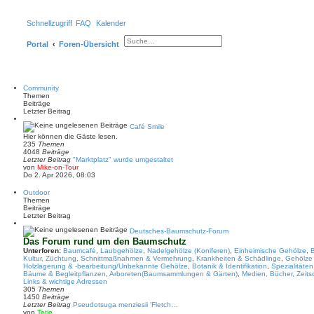
Schnellzugriff
FAQ
Kalender
E
Portal
Foren-Übersicht
r
S
w
u
e
c
i
h
t
e
e
Community
r
Themen
t
Beiträge
e
Letzter Beitrag
S
u
Café Smile
c
Hier können die Gäste lesen.
h
235
Themen
e
4048
Beiträge
Letzter Beitrag
"Marktplatz" wurde umgestaltet
N
von
Mike-on-Tour
e
Do 2. Apr 2026, 08:03
u
e
Outdoor
s
Themen
t
Beiträge
e
Letzter Beitrag
r
B
Deutsches-Baumschutz-Forum
e
Das Forum rund um den Baumschutz
i
Unterforen:
Baumcafé
,
Laubgehölze
,
Nadelgehölze (Koniferen)
,
Einheimische Gehölze
,
t
Kultur, Züchtung, Schnittmaßnahmen & Vermehrung
,
Krankheiten & Schädlinge
,
Gehölze 
r
Holzlagerung & -bearbeitung/Unbekannte Gehölze
,
Botanik & Identifikation
,
Spezialitäte
a
Bäume & Begleitpflanzen
,
Arboreten(Baumsammlungen & Gärten)
,
Medien, Bücher, Zeits
g
Links & wichtige Adressen
305
Themen
1450
Beiträge
Letzter Beitrag
Pseudotsuga menziesii 'Fletch…
N
von
Tetje