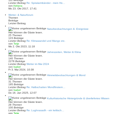
112
Beiträge
a
e
Letzter Beitrag
Re: Spiralarmbänder - mein Ho…
g
r
N
von
Adriana
B
e
Mo 23. Okt 2017, 17:41
e
u
i
e
Wetter- & Naturforum
t
s
Themen
r
t
Beiträge
a
e
Letzter Beitrag
g
r
B
Naturbeobachtungen & -Ereignisse
e
Hier können die Gäste lesen.
i
25
Themen
t
123
Beiträge
r
Letzter Beitrag
Re: Klimawandel und Mango etc.
a
N
von
Tetje
g
e
Mo 2. Okt 2023, 11:18
u
e
Jahreszeiten, Wetter & Klima
s
Hier können die Gäste lesen.
t
140
Themen
e
2278
Beiträge
r
Letzter Beitrag
Wetter im Mai 2024
B
N
von
Isabel
e
e
Fr 3. Mai 2024, 10:38
i
u
t
e
Himmelsbeobachtungen & Mond
r
s
Hier können die Gäste lesen.
a
t
31
Themen
g
e
195
Beiträge
r
Letzter Beitrag
Re: Halbschatten Mondfinstern…
B
N
von
Isabel
e
e
Do 16. Jan 2025, 12:07
i
u
t
e
Kulturhistorische Hintergründe & überliefertes Wissen
r
s
Hier können die Gäste lesen.
a
t
28
Themen
g
e
100
Beiträge
r
Letzter Beitrag
Re: Lughnasadh - ein keltisch…
B
N
von
Tetje