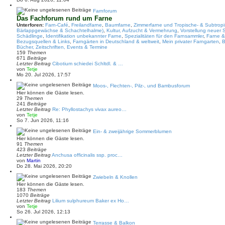
u
e
Farnforum
s
Das Fachforum rund um Farne
t
Unterforen:
Farn-Café
,
Freilandfarne
,
Baumfarne
,
Zimmerfarne und Tropische- & Subtrop
e
Bärlappgewächse & Schachtelhalme)
,
Kultur, Aufzucht & Vermehrung
,
Vorstellung neuer 
r
Schädlinge
,
Identifikation unbekannter Farne
,
Spezialitäten für den Farnsammler
,
Farne &
B
Bezugsquellen & Links
,
Farngärten in Deutschland & weltweit
,
Mein privater Farngarten
,
B
e
Bücher, Zeitschriften, Events & Termine
i
159
Themen
t
671
Beiträge
r
Letzter Beitrag
Cibotium schiedei Schltdl. & …
a
N
von
Tetje
g
e
Mo 20. Jul 2026, 17:57
u
e
Moos-, Flechten-, Pilz-, und Bambusforum
s
Hier können die Gäste lesen.
t
29
Themen
e
241
Beiträge
r
Letzter Beitrag
Re: Phyllostachys vivax aureo…
B
N
von
Tetje
e
e
So 7. Jun 2026, 11:16
i
u
t
e
Ein- & zweijährige Sommerblumen
r
s
Hier können die Gäste lesen.
a
t
91
Themen
g
e
423
Beiträge
r
Letzter Beitrag
Anchusa officinalis ssp. proc…
B
N
von
Martin
e
e
Do 28. Mai 2026, 20:20
i
u
t
e
Zwiebeln & Knollen
r
s
Hier können die Gäste lesen.
a
t
183
Themen
g
e
1070
Beiträge
r
Letzter Beitrag
Lilium sulphureum Baker ex Ho…
B
N
von
Tetje
e
e
So 26. Jul 2026, 12:13
i
u
t
e
Terrasse & Balkon