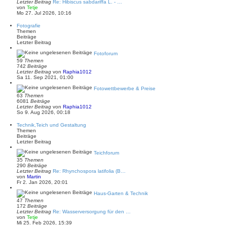
Letzter Beitrag
Re: Hibiscus sabdariffa L. - …
a
N
von
Tetje
g
e
Mo 27. Jul 2026, 10:16
u
e
Fotografie
s
Themen
t
Beiträge
e
Letzter Beitrag
r
B
Fotoforum
e
59
Themen
i
742
Beiträge
t
N
Letzter Beitrag
von
Raphia1012
r
e
Sa 11. Sep 2021, 01:00
a
u
g
e
Fotowettbewerbe & Preise
s
63
Themen
t
6081
Beiträge
e
N
Letzter Beitrag
von
Raphia1012
r
e
So 9. Aug 2026, 00:18
B
u
e
e
Technik,Teich und Gestaltung
i
s
Themen
t
t
Beiträge
r
e
Letzter Beitrag
a
r
g
B
Teichforum
e
35
Themen
i
290
Beiträge
t
Letzter Beitrag
Re: Rhynchospora latifolia (B…
r
N
von
Martin
a
e
Fr 2. Jan 2026, 20:01
g
u
e
Haus-Garten & Technik
s
47
Themen
t
172
Beiträge
e
Letzter Beitrag
Re: Wasserversorgung für den …
r
N
von
Tetje
B
e
Mi 25. Feb 2026, 15:39
e