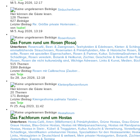
e
Mi 5. Aug 2026, 12:17
u
e
Sträucherforum
s
Hier können die Gäste lesen.
t
126
Themen
e
627
Beiträge
r
Letzter Beitrag
Re: Größte private Hortensien…
B
N
von
Isabel
e
e
Mi 5. Aug 2026, 13:19
i
u
t
e
Rosenforum
r
s
Das Forum rund um Rosen (Rosa)
a
t
Unterforen:
Rosencafé
,
Beet- & Zwergrosen
,
Teehybriden & Edelrosen
,
Kletter- & Schlin
g
e
einmalblühende Strauchrosen
,
Rosenarten & Primärhybriden
,
Alte- & Historische Rosen
,
B
r
sollte
,
Rosen mit speziellen Eigenschaften
,
Rosen & Partner
,
Kultur, Schnittmaßnahmen 
B
Schädlinge
,
Rosen veredeln, Botanik & Heilkunst
,
Züchter, Geschichte & Herkunft der R
e
Rosen
,
Rosen die nicht kulturwürdig sind
,
Wichtige Adressen, Links & Kunst
,
Medien, Büch
i
515
Themen
t
3369
Beiträge
r
Letzter Beitrag
Rosen mit Calibrachoa (Zauber…
a
N
von
Tetje
g
e
So 28. Jun 2026, 12:18
u
e
Kletterpflanzenforum
s
Hier können die Gäste lesen.
t
20
Themen
e
171
Beiträge
r
Letzter Beitrag
Kirengeshoma palmata Yatabe -…
B
N
von
Tetje
e
e
Fr 25. Aug 2023, 11:42
i
u
t
e
Hostaforum
r
s
Das Fachforum rund um Hostas
a
t
Unterforen:
Hosta-Café
,
Arten (Wildformen) & Primärhybriden
,
Grüne Hostas
,
Grau-Grüne
g
e
Graue Hostas
,
Blau-Grüne Hostas
,
Hostas mit Mittelpanaschierung
,
Hostas mit Randpana
r
Hostas
,
Hostas in Stein-, Kübel- & Troggärten
,
Kultur, Aufzucht & Vermehrung
,
Vorstellun
B
Schädlinge
,
Identifikation unbekannter Hostas
,
Spezialitäten für den Hostasammler
,
Hosta
e
Links
,
Hostagärten in Deutschland & weltweit
,
Mein privater Hostagarten
,
Botanik, Züchte
i
Zeitschriften, Events & Termine