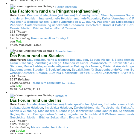
Sa 23. Mai 2026, 19:23
u
e
Paeonienforum
s
Das Fachforum rund um Pfingstrosen(Paeonien)
t
Unterforen:
Paeonien-Café
,
Arten (Wildformen) & Primärhybriden
,
Strauchpaeonien Sorte
e
und deren Hybriden
,
Intersektionelle Hybriden und Itoh-Paeonien
,
Kultur, Vermehrung & P
r
Paeonien & Begleitpflanzen
,
Eigene Züchtungen & Züchtung
,
Paeonien als Kübelpflanz
B
Paeonien
,
Sortenbestimmung unbekannter Paeonien
,
Geschichte, Kunst & Botanik
,
Bezu
e
Events, Medien, Bücher, Zeitschriften & Termine
i
173
Themen
t
848
Beiträge
r
Letzter Beitrag
Paeonia lactiflora 'Shirley T…
a
N
von
Tetje
g
e
Fr 29. Mai 2026, 13:14
u
e
Staudenforum
s
Das Forum rund um Stauden
t
Unterforen:
Staudencafé
,
Hohe & niedrige Beetstauden
,
Sedum, Alpine- & Steingartens
e
Kultur, Pflanzung, Züchtung & Pflege
,
Stauden im Kübel
,
Pflanzenschutz, Krankheiten &
r
Stauden
,
Meine Lieblingsstaude - Allgemeiner Beitrag des Monats
,
Gärten & Ausstellung
B
Staudengarten
,
Stauden & Begleitpflanzen
,
Spezialitäten für Staudenfreunde/Kenner
,
Be
e
wichtige Adressen
,
Botanik, Züchter& Geschichte
,
Medien, Bücher, Zeitschriften, Events 
i
714
Themen
t
3937
Beiträge
r
Letzter Beitrag
Trachelium caeruleum L. - Bla…
a
N
von
Tetje
g
e
Di 28. Jul 2026, 11:27
u
e
Irisforum
s
Das Forum rund um die Iris
t
Unterforen:
Iriscafé
,
Arten (Wildformen) & interspezifische Hybriden
,
Iris barbata nana Hyb
e
barbata elatior Hybriden
,
Iris sibirica Hybriden
,
Zwiebelbildene Iris
,
Tropische Iris
,
Kultur, 
r
Sorten & Züchtung
,
Krankheiten & Schädlinge
,
Identifikation unbekannter Iris
,
Spezialität
B
Begleitpflanzen
,
Bezugsquellen & Links
,
Irisgärten in Deutschland & Weltweit, mein private
e
Geschichte
,
Medien, Bücher, Zeitschriften, Events & Termine
i
202
Themen
t
1125
Beiträge
r
Letzter Beitrag
Iris reichenbacherii Heuff. -…
a
N
von
LaoLu
g
e
Do 6. Aug 2026, 11:04