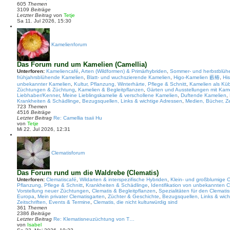
t
605
Themen
r
3109
Beiträge
a
N
Letzter Beitrag
von
Tetje
g
e
Sa 11. Jul 2026, 15:30
u
e
s
t
Kamelienforum
e
r
B
Das Forum rund um Kamelien (Camellia)
e
Unterforen:
Kameliencafé
i
,
Arten (Wildformen) & Primärhybriden
,
Sommer- und herbstblüh
t
frühjahrsblühende Kamelien
,
Blatt- und wuchszierende Kamelien
,
Higo-Kamelien 藪椿
,
Hi
r
unbekannter Kamelien
,
Kultur, Pflanzung, Winterhärte, Pflege & Schnitt
,
Kamelien als Küb
a
Züchtungen & Züchtung
,
Kamelien & Begleitpflanzen
,
Gärten und Ausstellungen mit Kam
g
Liebhaber/Kenner
,
Meine Lieblingskamelie & verschollene Kamelien
,
Duftende Kamelien
,
Krankheiten & Schädlinge
,
Bezugsquellen, Links & wichtige Adressen
,
Medien, Bücher, Ze
723
Themen
4516
Beiträge
Letzter Beitrag
Re: Camellia tsaii Hu
N
von
Tetje
e
Mi 22. Jul 2026, 12:31
u
e
s
t
Clematisforum
e
r
B
Das Forum rund um die Waldrebe (Clematis)
e
Unterforen:
i
Clematiscafé
,
Wildarten & interspezifische Hybriden
,
Klein- und großblumige C
Pflanzung, Pflege & Schnitt
t
,
Krankheiten & Schädlinge
,
Identifikation von unbekannten C
Vorstellung neuer Züchtungen
r
,
Clematis & Begleitpflanzen
,
Spezialitäten für den Clemati
Europa
,
Mein privater Clematisgarten
a
,
Züchter & Geschichte
,
Bezugsquellen, Links & wich
Zeitschriften, Events & Termine
g
,
Clematis, die nicht kulturwürdig sind
361
Themen
2386
Beiträge
Letzter Beitrag
Re: Klematisneuzüchtung von T…
N
von
Isabel
e