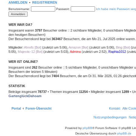
s
t
ANMELDEN
•
REGISTRIEREN
t
r
e
a
Benutzername:
Passwort:
Ich habe mein Passwort ver
r
g
B
e
i
WER WAR DA?
t
r
Insgesamt waren
3797
Besucher online :: 2 sichtbare Mitglieder, 0 unsichtbare Mitglie
a
den heutigen Besuchern)
g
Der Besucherrekord liegt bei
363467
Besuchern, die am Mo 21. Jul 2025 online waren.
Mitglieder:
Ahrefs [Bot]
(
zuletzt um 5:06
),
Amazon [Bot]
(
zuletzt um 5:06
),
Bing [Bot]
(
zu
5:05
),
Majestic-12 [Bot]
(
zuletzt um 5:03
),
Admina
(
zuletzt um 2:52
),
Raphia1012
(
zulet
WER IST ONLINE?
Insgesamt sind
262
Besucher online :: 5 sichtbare Mitglieder, 0 unsichtbare Mitglieder
Besuchern der letzten 5 Minuten)
Der Besucherrekord liegt bei
7404
Besuchern, die am Di 31. Mär 2026, 01:26 gleichzeit
STATISTIK
Beiträge insgesamt
78737
• Themen insgesamt
11254
• Mitglieder insgesamt
1289
• Un
GartenglückDahoam
Portal
Foren-Übersicht
Kontakt
Alle Coo
Nutzungsbedingungen
Neti
Powered by
phpBB
® Forum Software © phpBB Lim
Deutsche Übersetzung durch
phpBB.de