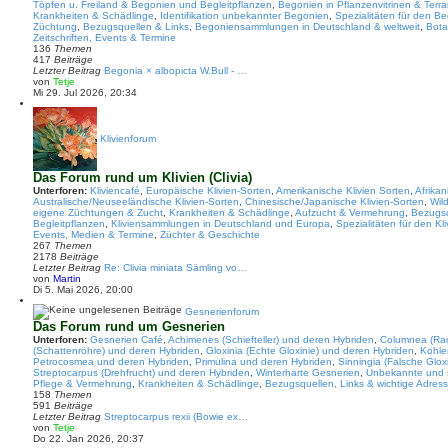
Töpfen u. Freiland & Begonien und Begleitpflanzen
,
Begonien in Pflanzenvitrinen & Terra
B
Krankheiten & Schädlinge
,
Identifikation unbekannter Begonien
,
Spezialitäten für den B
e
Züchtung
,
Bezugsquellen & Links
,
Begoniensammlungen in Deutschland & weltweit
,
Bota
i
Zeitschriften, Events & Termine
t
136
Themen
r
417
Beiträge
a
Letzter Beitrag
Begonia × albopicta W.Bull - …
g
N
von
Tetje
e
Mi 29. Jul 2026, 20:34
u
e
s
t
Klivienforum
e
r
B
Das Forum rund um Klivien (Clivia)
e
Unterforen:
i
Kliviencafé
,
Europäische Klivien-Sorten
,
Amerikanische Klivien Sorten
,
Afrikan
Australische/Neuseeländische Klivien-Sorten
t
,
Chinesische/Japanische Klivien-Sorten
,
Wil
eigene Züchtungen & Zucht
r
,
Krankheiten & Schädlinge
,
Aufzucht & Vermehrung
,
Bezugsq
Begleitpflanzen
a
,
Kliviensammlungen in Deutschland und Europa
,
Spezialitäten für den K
Events, Medien & Termine
g
,
Züchter & Geschichte
267
Themen
2178
Beiträge
Letzter Beitrag
Re: Clivia miniata Sämling vo…
N
von
Martin
e
Di 5. Mai 2026, 20:00
u
e
Gesnerienforum
s
Das Forum rund um Gesnerien
t
Unterforen:
Gesnerien Café
,
Achimenes (Schiefteller) und deren Hybriden
,
Columnea (Rac
e
(Schattenröhre) und deren Hybriden
,
Gloxinia (Echte Gloxinie) und deren Hybriden
,
Kohle
r
Petrocosmea und deren Hybriden
,
Primulina und deren Hybriden
,
Sinningia (Falsche Glox
B
Streptocarpus (Drehfrucht) und deren Hybriden
,
Winterharte Gesnerien
,
Unbekannte und 
e
Pflege & Vermehrung
,
Krankheiten & Schädlinge
,
Bezugsquellen, Links & wichtige Adres
i
158
Themen
t
591
Beiträge
r
Letzter Beitrag
Streptocarpus rexii (Bowie ex…
a
N
von
Tetje
g
e
Do 22. Jan 2026, 20:37