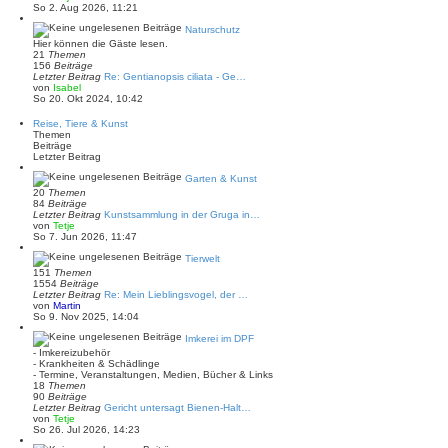
e
e
So 2. Aug 2026, 11:21
i
u
t
e
Naturschutz
r
s
Hier können die Gäste lesen.
a
t
21
Themen
g
e
156
Beiträge
r
Letzter Beitrag
Re: Gentianopsis ciliata - Ge…
B
N
von
Isabel
e
e
So 20. Okt 2024, 10:42
i
u
t
e
Reise, Tiere & Kunst
r
s
Themen
a
t
Beiträge
g
e
Letzter Beitrag
r
B
Garten & Kunst
e
20
Themen
i
84
Beiträge
t
Letzter Beitrag
Kunstsammlung in der Gruga in…
r
N
von
Tetje
a
e
So 7. Jun 2026, 11:47
g
u
e
Tierwelt
s
151
Themen
t
1554
Beiträge
e
Letzter Beitrag
Re: Mein Lieblingsvogel, der …
r
N
von
Martin
B
e
So 9. Nov 2025, 14:04
e
u
i
e
Imkerei im DPF
t
s
- Imkereizubehör
r
t
- Krankheiten & Schädlinge
a
e
- Termine, Veranstaltungen, Medien, Bücher & Links
g
r
18
Themen
B
90
Beiträge
e
Letzter Beitrag
Gericht untersagt Bienen-Halt…
i
N
von
Tetje
t
e
So 26. Jul 2026, 14:23
r
u
a