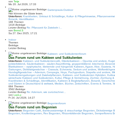
B
N
von
Tetje
e
e
Mo 20. Jul 2026, 17:33
i
u
t
e
Gartenpraxis-Outdoor
r
s
Hier können die Gäste lesen.
a
t
Unterforen:
Krankheiten, Unkraut & Schädlinge
,
Kultur- & Pflegehinweise
,
Pflanzenverme
g
e
Botanik
,
Identifikation
r
188
Themen
B
1416
Beiträge
e
Letzter Beitrag
Re: Pflanzzeit für Zwiebeln i…
i
N
von
Bernd.S
t
e
Sa 27. Dez 2025, 17:21
r
u
a
e
Indoor
g
s
Themen
t
Beiträge
e
Letzter Beitrag
r
B
Kakteen- und Sukkulentenforum
e
Das Forum rund um Kakteen und Sukkulenten
i
Unterforen:
Kakteen- und Sukkulentencafé
,
Gliederkakteen – Opuntia und andere
,
Kugel
t
polsterbildend
,
Säulenkakteen - säulen-/baumförmig, gruppenbildend, kriechend
,
Besonde
r
Blattkakteen – epiphytische, kletternde und hängende Kakteen
,
Agave, Aloe, Gasteria, H
a
Gattungen
,
Dickblattgewächse – Crassula, Echeveria, Sedum und andere
,
Wolfsmilchge
g
Hundsgiftgewächse – Adenium, Ceropegia, Hoya, Pachypodium, Stapelia und andere
,
Mi
Sukkulentengattungen und Zwiebelpflanzen
,
Kakteen- und Sukkulenten Hybriden, Kultiva
winterharte Kakteen und Sukkulenten
,
Kultur, Pflege & Vermehrung
,
Züchter, Züchtung &
Krankheiten & Schädlinge
,
Identifikation
,
Kakteen & Begleitpflanzen
,
Botanik, Geschichte
und Gärten in Deutschland & weltweit
,
Medien, Bücher, Zeitschriften, Events & Termine
,
W
684
Themen
3562
Beiträge
Letzter Beitrag
Re: Adenium, wie zurückschnei…
N
von
LaoLu
e
Fr 24. Jul 2026, 14:27
u
e
Begonienforum
s
Das Forum rund um Begonien
t
Unterforen:
Begonien Café
,
Bambusstämmige & strauchartige Begonien
,
Dickstämmige 
e
Begonien
,
Knollenbegonien
,
Rex Begonien
,
Rhizombildende Begonien
,
Semperflorens B
r