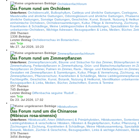
u
e
Orchideenfachforum
s
Das Forum rund um Orchideen
t
Unterforen:
Orchideencafé
,
Bulbophyllum
,
Cattleya und ähnliche Gattungen
,
Coelogyne
,
e
Masdevallia und ähnliche Gattungen
,
Odontoglossum und ähnliche Gattungen
,
Phalaeno
r
ähnliche Gattungen
,
Sonstige Gattungen
,
Geschichte, Kunst, Botanik, Nutzung & Heilkun
B
einheimische Orchideen
,
Orchideensammlungen
,
Kultur, Pflege & Vermehrung
,
Züchtung 
e
Krankheiten & Schädlinge
,
Meine Lieblingsorchidee & Ausstellungen
,
Spezialitäten für d
i
unbekannter Orchideen
,
Wichtige Adressen, Bezugsquellen & Links
,
Medien, Bücher, Zeit
t
269
Themen
r
1336
Beiträge
a
Letzter Beitrag
Orchideenschau im Botanischen…
g
N
von
Tetje
e
Mo 27. Jul 2026, 10:23
u
e
Zimmerpflanzenfachforum
s
Das Forum rund um Zimmerpflanzen
t
Unterforen:
Zimmerpflanzencafé
,
Bäume und Sträucher für das Zimmer
,
Blütenpflanzen i
e
Zimmerhaltung
,
Freilandpflanzen in Zimmerhaltung
,
Grün- und Blattschmuckpflanzen im Z
r
Nutzpflanzen im Zimmer
,
Palmen im Zimmer
,
Rank-, Hänge- und Kletterpflanzen im Zimmer
B
Gestalten mit Zimmerpflanzen & Sammlungen
,
Kultur, Pflege & Vermehrung
,
Züchtung, e
e
Zimmerpflanzen
,
Pflanzenschutz, Krankheiten & Schädlinge
,
Meine Lieblingzimmerpflanze
i
Fachbegriffe, Geschichte, Kunst, Botanik, Nutzung & Heilkunst
,
Identifikation unbekannt
t
Bezugsquellen & Links
,
Medien, Bücher, Zeitschriften, Events & Termine
r
157
Themen
a
745
Beiträge
g
Letzter Beitrag
Diffenbachia seguine 'Rudolf …
N
von
Tetje
e
Do 23. Jul 2026, 17:32
u
e
Hibiskusforum
s
Das Forum rund um die Chinarose
t
(Hibiscus rosa-sinensis)
e
Unterforen:
Hibiskuscafé
,
Arten (Wildformen) & Primärhybriden
,
Hibiskussorten
,
Sortenbes
r
Lieblingshibiskus & verschollene Hibisken
,
Hibisken & Begleitpflanzen
,
Kultur, Pflanzung, 
B
Züchtungen & Züchtung
,
Krankheiten & Schädlinge
,
Meine Hibiskussammlung
,
Spezialit
e
Botanik, Medizin, Züchter & Geschichte
,
Bezugsquellen, Links & wichtige Adressen
,
Medie
i
379
Themen
t
3454
Beiträge
r