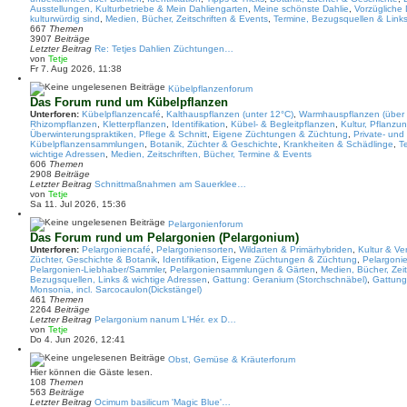
Ausstellungen, Kulturbetriebe & Mein Dahliengarten
a
,
Meine schönste Dahlie
,
Vorzügliche 
kulturwürdig sind
g
,
Medien, Bücher, Zeitschriften & Events
,
Termine, Bezugsquellen & Link
667
Themen
3907
Beiträge
Letzter Beitrag
Re: Tetjes Dahlien Züchtungen…
N
von
Tetje
e
Fr 7. Aug 2026, 11:38
u
e
Kübelpflanzenforum
s
Das Forum rund um Kübelpflanzen
t
Unterforen:
Kübelpflanzencafé
,
Kalthauspflanzen (unter 12°C)
,
Warmhauspflanzen (über
e
Rhizompflanzen
,
Kletterpflanzen
,
Identifikation
,
Kübel- & Begleitpflanzen
,
Kultur, Pflanz
r
Überwinterungspraktiken, Pflege & Schnitt
,
Eigene Züchtungen & Züchtung
,
Private- und
B
Kübelpflanzensammlungen
,
Botanik, Züchter & Geschichte
,
Krankheiten & Schädlinge
,
T
e
wichtige Adressen
,
Medien, Zeitschriften, Bücher, Termine & Events
i
606
Themen
t
2908
Beiträge
r
Letzter Beitrag
Schnittmaßnahmen am Sauerklee…
a
N
von
Tetje
g
e
Sa 11. Jul 2026, 15:36
u
e
Pelargonienforum
s
Das Forum rund um Pelargonien (Pelargonium)
t
Unterforen:
Pelargoniencafé
,
Pelargoniensorten
,
Wildarten & Primärhybriden
,
Kultur & V
e
Züchter, Geschichte & Botanik
,
Identifikation
,
Eigene Züchtungen & Züchtung
,
Pelargonie
r
Pelargonien-Liebhaber/Sammler
,
Pelargoniensammlungen & Gärten
,
Medien, Bücher, Zeit
B
Bezugsquellen, Links & wichtige Adressen
,
Gattung: Geranium (Storchschnäbel)
,
Gattung
e
Monsonia, incl. Sarcocaulon(Dickstängel)
i
461
Themen
t
2264
Beiträge
r
Letzter Beitrag
Pelargonium nanum L'Hér. ex D…
a
N
von
Tetje
g
e
Do 4. Jun 2026, 12:41
u
e
Obst, Gemüse & Kräuterforum
s
Hier können die Gäste lesen.
t
108
Themen
e
563
Beiträge
r
Letzter Beitrag
Ocimum basilicum 'Magic Blue'…