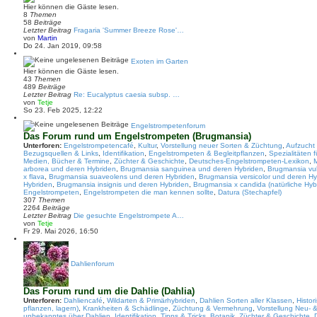
r
s
Hier können die Gäste lesen.
a
t
8
Themen
g
e
58
Beiträge
r
Letzter Beitrag
Fragaria 'Summer Breeze Rose'…
B
N
von
Martin
e
e
Do 24. Jan 2019, 09:58
i
u
t
e
Exoten im Garten
r
s
Hier können die Gäste lesen.
a
t
43
Themen
g
e
489
Beiträge
r
Letzter Beitrag
Re: Eucalyptus caesia subsp. …
B
N
von
Tetje
e
e
So 23. Feb 2025, 12:22
i
u
t
e
Engelstrompetenforum
r
s
Das Forum rund um Engelstrompeten (Brugmansia)
a
t
Unterforen:
Engelstrompetencafé
,
Kultur
,
Vorstellung neuer Sorten & Züchtung
,
Aufzucht
g
e
Bezugsquellen & Links
,
Identifikation
,
Engelstrompeten & Begleitpflanzen
,
Spezialitäten 
r
Medien, Bücher & Termine
,
Züchter & Geschichte
,
Deutsches-Engelstrompeten-Lexikon
,
B
arborea und deren Hybriden
,
Brugmansia sanguinea und deren Hybriden
,
Brugmansia vul
e
x flava
,
Brugmansia suaveolens und deren Hybriden
,
Brugmansia versicolor und deren Hy
i
Hybriden
,
Brugmansia insignis und deren Hybriden
,
Brugmansia x candida (natürliche Hy
t
Engelstrompeten
,
Engelstrompeten die man kennen sollte
,
Datura (Stechapfel)
r
307
Themen
a
2264
Beiträge
g
Letzter Beitrag
Die gesuchte Engelstrompete A…
N
von
Tetje
e
Fr 29. Mai 2026, 16:50
u
e
s
t
Dahlienforum
e
r
B
Das Forum rund um die Dahlie (Dahlia)
e
Unterforen:
i
Dahliencafé
,
Wildarten & Primärhybriden
,
Dahlien Sorten aller Klassen
,
Histor
pflanzen, lagern)
t
,
Krankheiten & Schädlinge
,
Züchtung & Vermehrung
,
Vorstellung Neu- 
unbekanntes über Dahlien
r
,
Identifikation
,
Tipps & Tricks
,
Botanik, Züchter & Geschichte
,