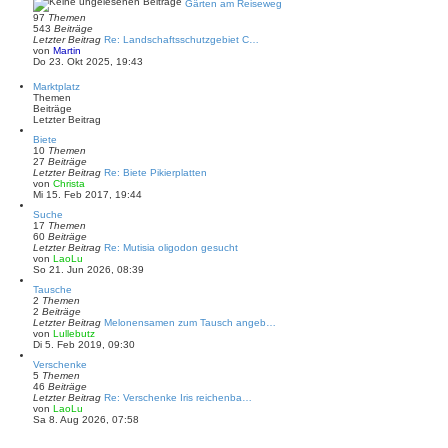
e
Gärten am Reiseweg
g
s
97
Themen
t
543
Beiträge
e
Letzter Beitrag
Re: Landschaftsschutzgebiet C…
r
N
von
Martin
B
e
Do 23. Okt 2025, 19:43
e
u
i
e
Marktplatz
t
s
Themen
r
t
Beiträge
a
e
Letzter Beitrag
g
r
B
Biete
e
10
Themen
i
27
Beiträge
t
Letzter Beitrag
Re: Biete Pikierplatten
r
N
von
Christa
a
e
Mi 15. Feb 2017, 19:44
g
u
Suche
e
17
Themen
s
60
Beiträge
t
Letzter Beitrag
Re: Mutisia oligodon gesucht
e
N
von
LaoLu
r
e
So 21. Jun 2026, 08:39
B
u
e
Tausche
e
i
2
Themen
s
t
2
Beiträge
t
r
Letzter Beitrag
Melonensamen zum Tausch angeb…
e
a
N
von
Lullebutz
r
g
e
Di 5. Feb 2019, 09:30
B
u
e
Verschenke
e
i
5
Themen
s
t
46
Beiträge
t
r
Letzter Beitrag
Re: Verschenke Iris reichenba…
e
a
N
von
LaoLu
r
g
e
Sa 8. Aug 2026, 07:58
B
u
e
e
i