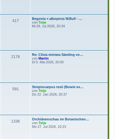
r
B
e
i
t
Begonia × albopicta W.Bull - …
r
417
N
von
Tetje
a
e
Mi 29. Jul 2026, 20:34
g
u
e
s
t
e
r
B
Re: Clivia miniata Sämling vo…
e
2178
N
von
Martin
i
e
Di 5. Mai 2026, 20:00
t
u
r
e
a
s
g
t
e
r
Streptocarpus rexii (Bowie ex…
B
591
N
von
Tetje
e
e
Do 22. Jan 2026, 20:37
i
u
t
e
r
s
a
t
g
e
r
Orchideenschau im Botanischen…
B
1336
N
von
Tetje
e
e
Mo 27. Jul 2026, 10:23
i
u
t
e
r
s
a