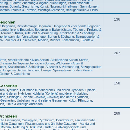
ehrung
,
Züchter, Züchtung & eigene Züchtungen
,
Pflanzenschutz,
lanzen
,
Botanik, Geschichte, Kunst, Nutzung & Heilkunst
,
Sammlungen
chriften, Events & Termine
,
Wichtige Adressen, Bezugsquellen & Links
136
Begonien
e Begonien
,
Dickstämmige Begonien
,
Hängende & kriechende Begonien
,
Semperflorens Begonien
,
Begonien in Balkonkästen, Töpfen u. Freiland &
 Terrarien
,
Kultur, Aufzucht & Vermehrung
,
Krankheiten & Schädlinge
,
egoniensammler
,
Vorstellung neuer Sorten & Züchtung
,
Bezugsquellen &
nik, Züchter & Geschichte
,
Medien, Bücher, Zeitschriften, Events &
267
orten
,
Amerikanische Klivien Sorten
,
Afrikanische Klivien-Sorten
,
Chinesische/Japanische Klivien-Sorten
,
Wildformen-Arten &
Zucht
,
Krankheiten & Schädlinge
,
Aufzucht & Vermehrung
,
Bezugsquellen
mmlungen in Deutschland und Europa
,
Spezialitäten für den Klivien-
Züchter & Geschichte
158
Gesnerien
eren Hybriden
,
Columnea (Rachenrebe) und deren Hybriden
,
Episcia
ie) und deren Hybriden
,
Kohleria (Kohlerie) und deren Hybriden
,
iden
,
Sinningia (Falsche Gloxinie, Gloxinie) und deren Hybriden
,
 Gesnerien
,
Unbekannte und seltene Gesnerien
,
Kultur, Pflanzung,
en, Links & wichtige Adressen
269
Orchideen
iche Gattungen
,
Coelogyne
,
Cymbidium
,
Dendrobium
,
Frauenschuhe
,
liche Gattungen
,
Phalaenopsis und ähnliche Gattungen
,
Vanda und
 Botanik, Nutzung & Heilkunst
,
Garten- /Balkongeeignete und