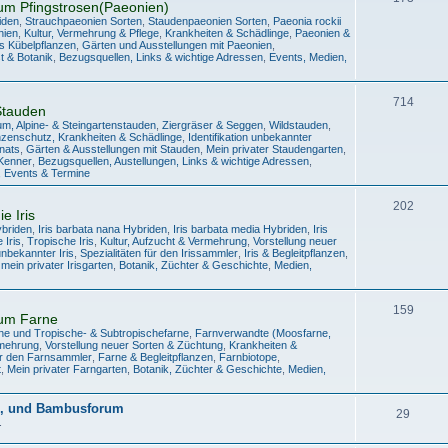
um Pfingstrosen(Paeonien)
iden
,
Strauchpaeonien Sorten
,
Staudenpaeonien Sorten
,
Paeonia rockii
nien
,
Kultur, Vermehrung & Pflege
,
Krankheiten & Schädlinge
,
Paeonien &
s Kübelpflanzen
,
Gärten und Ausstellungen mit Paeonien
,
t & Botanik
,
Bezugsquellen, Links & wichtige Adressen
,
Events, Medien,
714
Stauden
m, Alpine- & Steingartenstauden
,
Ziergräser & Seggen
,
Wildstauden
,
nzenschutz, Krankheiten & Schädlinge
,
Identifikation unbekannter
onats
,
Gärten & Ausstellungen mit Stauden
,
Mein privater Staudengarten
,
/Kenner
,
Bezugsquellen, Austellungen, Links & wichtige Adressen
,
n, Events & Termine
202
e Iris
ybriden
,
Iris barbata nana Hybriden
,
Iris barbata media Hybriden
,
Iris
 Iris
,
Tropische Iris
,
Kultur, Aufzucht & Vermehrung
,
Vorstellung neuer
 unbekannter Iris
,
Spezialitäten für den Irissammler
,
Iris & Begleitpflanzen
,
mein privater Irisgarten
,
Botanik, Züchter & Geschichte
,
Medien,
159
um Farne
ne und Tropische- & Subtropischefarne
,
Farnverwandte (Moosfarne,
rmehrung
,
Vorstellung neuer Sorten & Züchtung
,
Krankheiten &
für den Farnsammler
,
Farne & Begleitpflanzen
,
Farnbiotope
,
t
,
Mein privater Farngarten
,
Botanik, Züchter & Geschichte
,
Medien,
z-, und Bambusforum
29
.