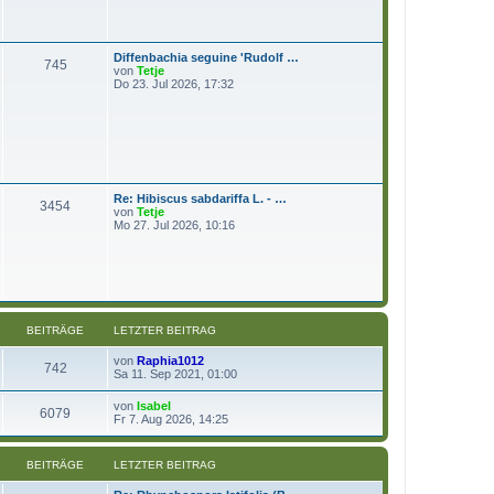
t
g
e
r
B
Diffenbachia seguine 'Rudolf …
e
745
N
von
Tetje
i
e
Do 23. Jul 2026, 17:32
t
u
r
e
a
s
g
t
e
r
B
e
Re: Hibiscus sabdariffa L. - …
i
3454
N
von
Tetje
t
e
Mo 27. Jul 2026, 10:16
r
u
a
e
g
s
t
e
r
B
e
BEITRÄGE
LETZTER BEITRAG
i
t
N
von
Raphia1012
742
r
e
Sa 11. Sep 2021, 01:00
a
u
g
e
N
von
Isabel
6079
s
e
Fr 7. Aug 2026, 14:25
t
u
e
e
r
s
BEITRÄGE
LETZTER BEITRAG
B
t
e
e
i