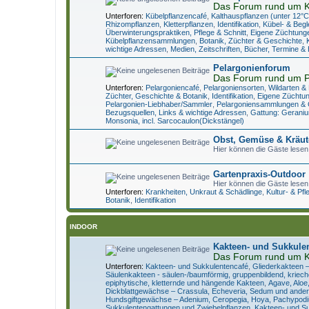
Das Forum rund um K
Unterforen:
Kübelpflanzencafé
,
Kalthauspflanzen (unter 12°C
Rhizompflanzen
,
Kletterpflanzen
,
Identifikation
,
Kübel- & Begl
Überwinterungspraktiken, Pflege & Schnitt
,
Eigene Züchtung
Kübelpflanzensammlungen
,
Botanik, Züchter & Geschichte
,
wichtige Adressen
,
Medien, Zeitschriften, Bücher, Termine &
Pelargonienforum
Das Forum rund um P
Unterforen:
Pelargoniencafé
,
Pelargoniensorten
,
Wildarten &
Züchter, Geschichte & Botanik
,
Identifikation
,
Eigene Züchtu
Pelargonien-Liebhaber/Sammler
,
Pelargoniensammlungen & 
Bezugsquellen, Links & wichtige Adressen
,
Gattung: Geraniu
Monsonia, incl. Sarcocaulon(Dickstängel)
Obst, Gemüse & Kräut
Hier können die Gäste lesen
Gartenpraxis-Outdoor
Hier können die Gäste lesen
Unterforen:
Krankheiten, Unkraut & Schädlinge
,
Kultur- & Pf
Botanik
,
Identifikation
INDOOR
Kakteen- und Sukkule
Das Forum rund um K
Unterforen:
Kakteen- und Sukkulentencafé
,
Gliederkakteen 
Säulenkakteen - säulen-/baumförmig, gruppenbildend, kriec
epiphytische, kletternde und hängende Kakteen
,
Agave, Aloe
Dickblattgewächse – Crassula, Echeveria, Sedum und ande
Hundsgiftgewächse – Adenium, Ceropegia, Hoya, Pachypodi
Sukkulentengattungen und Zwiebelpflanzen
,
Kakteen- und Su