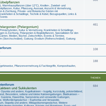
übelpflanzen
)
,
Warmhauspflanzen (über 12°C)
,
Knollen-, Zwiebel- und
eitpflanzen
,
Kultur, Pflanzung, Aussaat, Anzucht & Vermehrung
,
en & Züchtung
,
Private- und Botanische Gärten mit
Krankheiten & Schädlinge
,
Technik & Kübel
,
Bezugsquellen, Links &
 Events
461
elargonien (Pelargonium)
 Primärhybriden
,
Kultur & Vermehrung
,
Krankheiten & Schädlinge
,
ngen & Züchtung
,
Pelargonien & Begleitpflanzen
,
Spezialitäten für den
Gärten
,
Medien, Bücher, Zeitschriften, Events & Termine
,
m (Storchschnäbel)
,
Gattung: Erodium (Reiherschnäbel)
,
Gattung:
erforum
108
.
188
.
legehinweise
,
Pflanzenvermehrung & Fachbegriffe
,
Komposthaufen
,
THEMEN
ntenforum
684
akteen und Sukkulenten
– Opuntia und andere
,
Kugelkakteen – kugelig, kurzsäulig, polsterbildend
,
hend
,
Besondere, seltene und kleine Kakteengattungen
,
Blattkakteen –
, Gasteria, Haworthia, Sansevieria und verwandte Gattungen
,
re
,
Wolfsmilchgewächse – Euphorbia und Verwandte
,
um, Stapelia und andere
,
Mittagsblumengewächse
,
Weitere
kkulenten Hybriden, Kultivare, Kristate und Mutationen
,
Frost- und