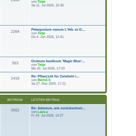
N
von
Tetje
e
e
Sa 11. Jul 2026, 15:36
i
u
t
e
r
s
a
t
g
e
r
Pelargonium nanum L'Hér. ex D…
B
2264
N
von
Tetje
e
e
Do 4. Jun 2026, 12:41
i
u
t
e
r
s
a
t
g
e
r
Ocimum basilicum 'Magic Blue'…
B
563
N
von
Tetje
e
e
Mo 20. Jul 2026, 17:33
i
u
t
e
Re: Pflanzzeit für Zwiebeln i…
r
1416
s
N
von
Bernd.S
a
t
e
Sa 27. Dez 2025, 17:21
g
e
u
r
e
B
s
e
t
BEITRÄGE
LETZTER BEITRAG
i
e
t
r
Re: Adenium, wie zurückschnei…
r
B
3562
N
von
LaoLu
a
e
e
Fr 24. Jul 2026, 14:27
g
i
u
t
e
r
s
a
t
g
e