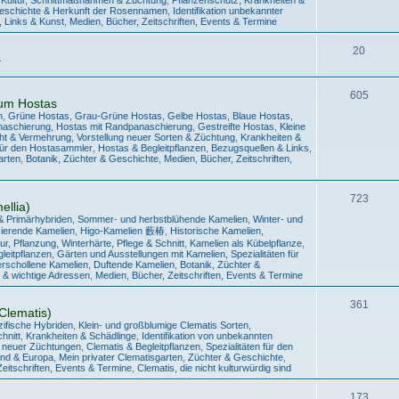
Geschichte & Herkunft der Rosennamen
,
Identifikation unbekannter
, Links & Kunst
,
Medien, Bücher, Zeitschriften, Events & Termine
20
.
605
um Hostas
n
,
Grüne Hostas
,
Grau-Grüne Hostas
,
Gelbe Hostas
,
Blaue Hostas
,
anaschierung
,
Hostas mit Randpanaschierung
,
Gestreifte Hostas
,
Kleine
cht & Vermehrung
,
Vorstellung neuer Sorten & Züchtung
,
Krankheiten &
 für den Hostasammler
,
Hostas & Begleitpflanzen
,
Bezugsquellen & Links
,
arten
,
Botanik, Züchter & Geschichte
,
Medien, Bücher, Zeitschriften,
723
llia)
& Primärhybriden
,
Sommer- und herbstblühende Kamelien
,
Winter- und
zierende Kamelien
,
Higo-Kamelien 藪椿
,
Historische Kamelien
,
tur, Pflanzung, Winterhärte, Pflege & Schnitt
,
Kamelien als Kübelpflanze
,
leitpflanzen
,
Gärten und Ausstellungen mit Kamelien
,
Spezialitäten für
erschollene Kamelien
,
Duftende Kamelien
,
Botanik, Züchter &
 & wichtige Adressen
,
Medien, Bücher, Zeitschriften, Events & Termine
361
Clematis)
zifische Hybriden
,
Klein- und großblumige Clematis Sorten
,
hnitt
,
Krankheiten & Schädlinge
,
Identifikation von unbekannten
g neuer Züchtungen
,
Clematis & Begleitpflanzen
,
Spezialitäten für den
and & Europa
,
Mein privater Clematisgarten
,
Züchter & Geschichte
,
eitschriften, Events & Termine
,
Clematis, die nicht kulturwürdig sind
173