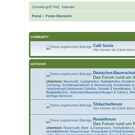
Schnellzugriff
FAQ
Kalender
Portal
Foren-Übersicht
COMMUNITY
Café Smile
Hier können die Gäste lesen
OUTDOOR
Deutsches-Baumschut
Das Forum rund um 
Unterforen:
Baumcafé
,
Laubgehölze
,
Nadelgehölze (Konifere
Züchtung, Schnittmaßnahmen & Vermehrung
,
Krankheiten &
-bearbeitung/Unbekannte Gehölze
,
Botanik & Identifikation
,
S
Begleitpflanzen
,
Arboreten(Baumsammlungen & Gärten)
,
Med
wichtige Adressen
Sträucherforum
Hier können die Gäste lesen
Rosenforum
Das Forum rund um 
Unterforen:
Rosencafé
,
Beet- & Zwergrosen
,
Teehybriden &
einmalblühende Strauchrosen
,
Rosenarten & Primärhybriden
sollte
,
Rosen mit speziellen Eigenschaften
,
Rosen & Partner