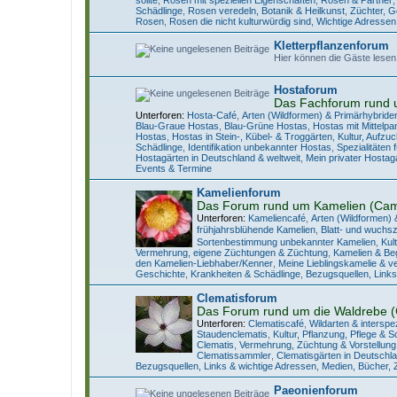
Schädlinge
,
Rosen veredeln, Botanik & Heilkunst
,
Züchter, 
Rosen
,
Rosen die nicht kulturwürdig sind
,
Wichtige Adressen
Kletterpflanzenforum
Hier können die Gäste lesen
Hostaforum
Das Fachforum rund 
Unterforen:
Hosta-Café
,
Arten (Wildformen) & Primärhybride
Blau-Graue Hostas
,
Blau-Grüne Hostas
,
Hostas mit Mittelp
Hostas
,
Hostas in Stein-, Kübel- & Troggärten
,
Kultur, Aufzu
Schädlinge
,
Identifikation unbekannter Hostas
,
Spezialitäten
Hostagärten in Deutschland & weltweit
,
Mein privater Hostag
Events & Termine
Kamelienforum
Das Forum rund um Kamelien (Came
Unterforen:
Kameliencafé
,
Arten (Wildformen) 
frühjahrsblühende Kamelien
,
Blatt- und wuchs
Sortenbestimmung unbekannter Kamelien
,
Kul
Vermehrung, eigene Züchtungen & Züchtung
,
Kamelien & Beg
den Kamelien-Liebhaber/Kenner
,
Meine Lieblingskamelie & v
Geschichte
,
Krankheiten & Schädlinge
,
Bezugsquellen, Links
Clematisforum
Das Forum rund um die Waldrebe (
Unterforen:
Clematiscafé
,
Wildarten & interspe
Staudenclematis
,
Kultur, Pflanzung, Pflege & Sc
Clematis
,
Vermehrung, Züchtung & Vorstellun
Clematissammler
,
Clematisgärten in Deutschl
Bezugsquellen, Links & wichtige Adressen
,
Medien, Bücher, Z
Paeonienforum