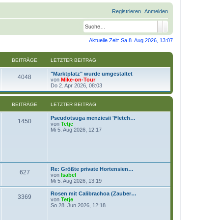
Registrieren
Anmelden
Suche
Erweiterte Suche
Aktuelle Zeit: Sa 8. Aug 2026, 13:07
BEITRÄGE
LETZTER BEITRAG
"Marktplatz" wurde umgestaltet
4048
N
von
Mike-on-Tour
e
Do 2. Apr 2026, 08:03
u
e
s
BEITRÄGE
LETZTER BEITRAG
t
e
Pseudotsuga menziesii 'Fletch…
r
1450
N
von
Tetje
B
e
Mi 5. Aug 2026, 12:17
e
u
i
e
t
s
r
t
a
e
g
r
Re: Größte private Hortensien…
B
627
N
von
Isabel
e
e
Mi 5. Aug 2026, 13:19
i
u
t
e
Rosen mit Calibrachoa (Zauber…
r
3369
s
N
von
Tetje
a
t
e
So 28. Jun 2026, 12:18
g
e
u
r
e