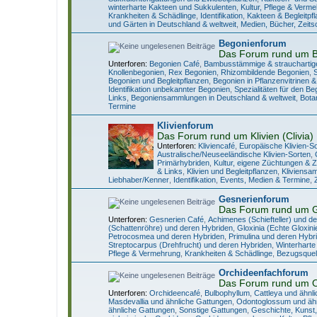
winterharte Kakteen und Sukkulenten
,
Kultur, Pflege & Verm
Krankheiten & Schädlinge
,
Identifikation
,
Kakteen & Begleitpf
und Gärten in Deutschland & weltweit
,
Medien, Bücher, Zeits
Begonienforum
Das Forum rund um 
Unterforen:
Begonien Café
,
Bambusstämmige & strauchartig
Knollenbegonien
,
Rex Begonien
,
Rhizombildende Begonien
,
Begonien und Begleitpflanzen
,
Begonien in Pflanzenvitrinen &
Identifikation unbekannter Begonien
,
Spezialitäten für den B
Links
,
Begoniensammlungen in Deutschland & weltweit
,
Bota
Termine
Klivienforum
Das Forum rund um Klivien (Clivia)
Unterforen:
Kliviencafé
,
Europäische Klivien-S
Australische/Neuseeländische Klivien-Sorten
,
Primärhybriden
,
Kultur, eigene Züchtungen & 
& Links
,
Klivien und Begleitpflanzen
,
Kliviensa
Liebhaber/Kenner
,
Identifikation
,
Events, Medien & Termine
,
Gesnerienforum
Das Forum rund um 
Unterforen:
Gesnerien Café
,
Achimenes (Schiefteller) und d
(Schattenröhre) und deren Hybriden
,
Gloxinia (Echte Gloxin
Petrocosmea und deren Hybriden
,
Primulina und deren Hybr
Streptocarpus (Drehfrucht) und deren Hybriden
,
Winterharte
Pflege & Vermehrung
,
Krankheiten & Schädlinge
,
Bezugsquell
Orchideenfachforum
Das Forum rund um 
Unterforen:
Orchideencafé
,
Bulbophyllum
,
Cattleya und ähnl
Masdevallia und ähnliche Gattungen
,
Odontoglossum und ähn
ähnliche Gattungen
,
Sonstige Gattungen
,
Geschichte, Kunst,