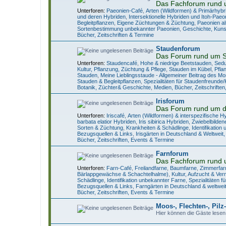
Das Fachforum rund 
Unterforen:
Paeonien-Café
,
Arten (Wildformen) & Primärhybr
und deren Hybriden
,
Intersektionelle Hybriden und Itoh-Paeo
Begleitpflanzen
,
Eigene Züchtungen & Züchtung
,
Paeonien al
Sortenbestimmung unbekannter Paeonien
,
Geschichte, Kuns
Bücher, Zeitschriften & Termine
Staudenforum
Das Forum rund um 
Unterforen:
Staudencafé
,
Hohe & niedrige Beetstauden
,
Sedu
Kultur, Pflanzung, Züchtung & Pflege
,
Stauden im Kübel
,
Pfla
Stauden
,
Meine Lieblingsstaude - Allgemeiner Beitrag des M
Stauden & Begleitpflanzen
,
Spezialitäten für Staudenfreunde
Botanik, Züchter& Geschichte
,
Medien, Bücher, Zeitschrifte
Irisforum
Das Forum rund um di
Unterforen:
Iriscafé
,
Arten (Wildformen) & interspezifische H
barbata elatior Hybriden
,
Iris sibirica Hybriden
,
Zwiebelbildene
Sorten & Züchtung
,
Krankheiten & Schädlinge
,
Identifikation
Bezugsquellen & Links
,
Irisgärten in Deutschland & Weltweit, 
Bücher, Zeitschriften, Events & Termine
Farnforum
Das Fachforum rund 
Unterforen:
Farn-Café
,
Freilandfarne
,
Baumfarne
,
Zimmerfar
Bärlappgewächse & Schachtelhalme)
,
Kultur, Aufzucht & Ve
Schädlinge
,
Identifikation unbekannter Farne
,
Spezialitäten 
Bezugsquellen & Links
,
Farngärten in Deutschland & weltwei
Bücher, Zeitschriften, Events & Termine
Moos-, Flechten-, Pil
Hier können die Gäste lesen