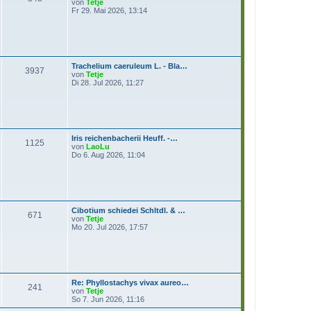
N
von
Tetje
e
e
Fr 29. Mai 2026, 13:14
i
u
t
e
r
s
a
t
g
e
r
Trachelium caeruleum L. - Bla…
B
3937
N
von
Tetje
e
e
Di 28. Jul 2026, 11:27
i
u
t
e
r
s
a
t
g
e
r
Iris reichenbacherii Heuff. -…
B
1125
N
von
LaoLu
e
e
Do 6. Aug 2026, 11:04
i
u
t
e
r
s
a
t
g
e
r
Cibotium schiedei Schltdl. & …
B
671
N
von
Tetje
e
e
Mo 20. Jul 2026, 17:57
i
u
t
e
r
s
a
t
g
e
r
Re: Phyllostachys vivax aureo…
B
241
N
von
Tetje
e
e
So 7. Jun 2026, 11:16
i
u
t