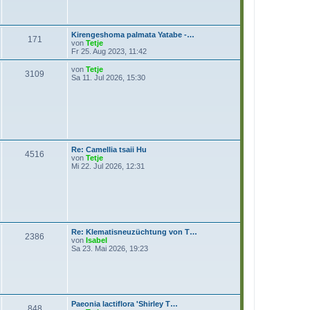
B
s
e
t
i
e
t
r
Kirengeshoma palmata Yatabe -…
r
B
171
N
von
Tetje
a
e
e
Fr 25. Aug 2023, 11:42
g
i
u
t
e
N
von
Tetje
r
3109
s
e
Sa 11. Jul 2026, 15:30
a
t
u
g
e
e
r
s
B
t
e
e
i
r
t
B
r
e
Re: Camellia tsaii Hu
a
i
4516
N
von
Tetje
g
t
e
Mi 22. Jul 2026, 12:31
r
u
a
e
g
s
t
e
r
B
Re: Klematisneuzüchtung von T…
e
2386
N
von
Isabel
i
e
Sa 23. Mai 2026, 19:23
t
u
r
e
a
s
g
t
e
r
Paeonia lactiflora 'Shirley T…
B
848