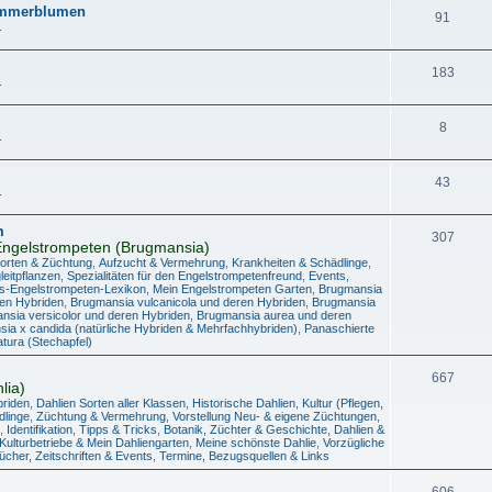
Sommerblumen
91
.
183
.
8
.
43
.
m
307
ngelstrompeten (Brugmansia)
Sorten & Züchtung
,
Aufzucht & Vermehrung
,
Krankheiten & Schädlinge
,
eitpflanzen
,
Spezialitäten für den Engelstrompetenfreund
,
Events,
s-Engelstrompeten-Lexikon
,
Mein Engelstrompeten Garten
,
Brugmansia
en Hybriden
,
Brugmansia vulcanicola und deren Hybriden
,
Brugmansia
nsia versicolor und deren Hybriden
,
Brugmansia aurea und deren
ia x candida (natürliche Hybriden & Mehrfachhybriden)
,
Panaschierte
tura (Stechapfel)
667
lia)
briden
,
Dahlien Sorten aller Klassen
,
Historische Dahlien
,
Kultur (Pflegen,
dlinge
,
Züchtung & Vermehrung
,
Vorstellung Neu- & eigene Züchtungen
,
,
Identifikation
,
Tipps & Tricks
,
Botanik, Züchter & Geschichte
,
Dahlien &
 Kulturbetriebe & Mein Dahliengarten
,
Meine schönste Dahlie
,
Vorzügliche
ücher, Zeitschriften & Events
,
Termine, Bezugsquellen & Links
606