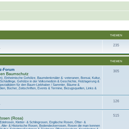
THEMEN
235
.
THEMEN
z-Forum
305
den Baumschutz
n)
,
Einheimische Gehölze
,
Baumdenkmäler & -veteranen
,
Bonsai
,
Kultur,
 Schädlinge
,
Gehölze in der Volksmedizin & Geschichte
,
Holzlagerung &
pezialitäten für den Baum-Liebhaber / Sammler
,
Bäume &
ien, Bücher, Zeitschriften, Events & Termine
,
Bezugsquellen, Links &
126
.
515
Rosen (Rosa)
 Edelrosen
,
Kletter- & Schlingrosen
,
Englische Rosen
,
Öfter- &
,
Alte- & Historische Rosen
,
Bodendeckerrosen
,
Rosen die man kennen
,
Kultur, Schnittmaßnahmen & Züchtung
,
Pflanzenschutz, Krankheiten &