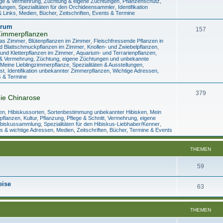
lege & Vermehrung
,
Züchtung & eigene Züchtungen
,
Pflanzenschutz,
llungen
,
Spezialitäten für den Orchideensammler
,
Identifikation
& Links
,
Medien, Bücher, Zeitschriften, Events & Termine
orum
157
Zimmerpflanzen
das Zimmer
,
Blütenpflanzen im Zimmer
,
Fleischfressende Pflanzen in
d Blattschmuckpflanzen im Zimmer
,
Knollen- und Zwiebelpflanzen
,
und Kletterpflanzen im Zimmer
,
Aquarium- und Terrarienpflanzen
,
e & Vermehrung
,
Züchtung, eigene Züchtungen und unbekannte
Meine Lieblingzimmerpflanze, Spezialitäten & Ausstellungen
,
st
,
Identifikation unbekannter Zimmerpflanzen
,
Wichtige Adressen,
s & Termine
379
ie Chinarose
en
,
Hibiskussorten
,
Sortenbestimmung unbekannter Hibisken
,
Mein
tpflanzen
,
Kultur, Pflanzung, Pflege & Schnitt
,
Vermehrung, eigene
ibiskussammlung
,
Spezialitäten für den Hibiskus-Liebhaber/Kenner
,
s & wichtige Adressen
,
Medien, Zeitschriften, Bücher, Termine & Events
THEMEN
59
eise
63
THEMEN