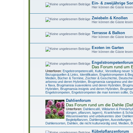
Ein- & zweijährige 
Hier können die Gäste lesen
Zwiebeln & Knollen
Hier können die Gäste lesen
Terrasse & Balkon
Hier können die Gäste lesen
Exoten im Garten
Hier können die Gäste lesen
Engelstrompetenforu
Das Forum rund um E
Unterforen:
Engelstrompetencafé
,
Kultur
,
Vorstellung neuer 
Bezugsquellen & Links
,
Identifikation
,
Engelstrompeten & Begl
Medien, Bücher & Termine
,
Züchter & Geschichte
,
Deutsche
arborea und deren Hybriden
,
Brugmansia sanguinea und der
x flava
,
Brugmansia suaveolens und deren Hybriden
,
Brugma
Hybriden
,
Brugmansia insignis und deren Hybriden
,
Brugmans
Engelstrompeten
,
Engelstrompeten die man kennen sollte
,
Da
Dahlienforum
Das Forum rund um die Dahlie (Dah
Unterforen:
Dahliencafé
,
Wildarten & Primärhy
düngen, pflanzen, lagern)
,
Krankheiten & Schä
Wissenswertes und unbekanntes über Dahlien
Begleitpflanzen
,
Dahliengärten, Ausstellungen,
Dahliensorten
,
Dahlien, die nicht kulturwürdig sind
,
Medien, B
Kübelpflanzenforum