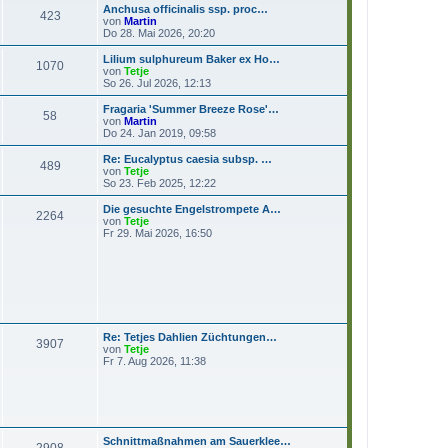
e
Anchusa officinalis ssp. proc…
r
423
s
N
von
Martin
a
t
e
Do 28. Mai 2026, 20:20
g
e
u
r
e
Lilium sulphureum Baker ex Ho…
1070
B
s
N
von
Tetje
e
t
e
So 26. Jul 2026, 12:13
i
e
u
t
r
e
Fragaria 'Summer Breeze Rose'…
r
58
B
s
N
von
Martin
a
e
t
e
Do 24. Jan 2019, 09:58
g
i
e
u
t
r
e
Re: Eucalyptus caesia subsp. …
r
489
B
s
N
von
Tetje
a
e
t
e
So 23. Feb 2025, 12:22
g
i
e
u
t
r
e
Die gesuchte Engelstrompete A…
r
2264
B
s
N
von
Tetje
a
e
t
e
Fr 29. Mai 2026, 16:50
g
i
e
u
t
r
e
r
B
s
a
e
t
g
i
e
t
r
r
B
a
e
Re: Tetjes Dahlien Züchtungen…
g
i
3907
N
von
Tetje
t
e
Fr 7. Aug 2026, 11:38
r
u
a
e
g
s
t
e
r
Schnittmaßnahmen am Sauerklee…
B
2908