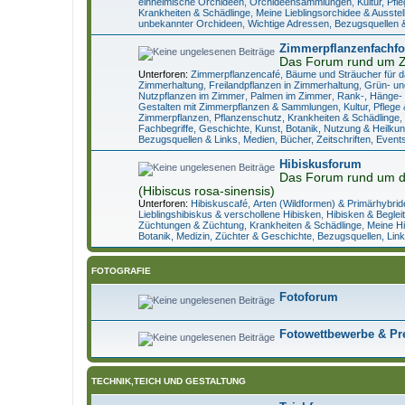
einheimische Orchideen
,
Orchideensammlungen
,
Kultur, Pf
Krankheiten & Schädlinge
,
Meine Lieblingsorchidee & Ausste
unbekannter Orchideen
,
Wichtige Adressen, Bezugsquellen 
Zimmerpflanzenfachf
Das Forum rund um 
Unterforen:
Zimmerpflanzencafé
,
Bäume und Sträucher für 
Zimmerhaltung
,
Freilandpflanzen in Zimmerhaltung
,
Grün- un
Nutzpflanzen im Zimmer
,
Palmen im Zimmer
,
Rank-, Hänge- 
Gestalten mit Zimmerpflanzen & Sammlungen
,
Kultur, Pfleg
Zimmerpflanzen
,
Pflanzenschutz, Krankheiten & Schädlinge
,
Fachbegriffe, Geschichte, Kunst, Botanik, Nutzung & Heilkun
Bezugsquellen & Links
,
Medien, Bücher, Zeitschriften, Event
Hibiskusforum
Das Forum rund um d
(Hibiscus rosa-sinensis)
Unterforen:
Hibiskuscafé
,
Arten (Wildformen) & Primärhybrid
Lieblingshibiskus & verschollene Hibisken
,
Hibisken & Beglei
Züchtungen & Züchtung
,
Krankheiten & Schädlinge
,
Meine H
Botanik, Medizin, Züchter & Geschichte
,
Bezugsquellen, Link
FOTOGRAFIE
Fotoforum
Fotowettbewerbe & Pr
TECHNIK,TEICH UND GESTALTUNG