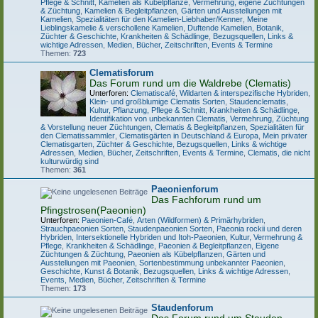
Pflege & Schnitt
,
Kamelien als Kübelpflanze
,
Vermehrung, eigene Züchtungen
& Züchtung
,
Kamelien & Begleitpflanzen
,
Gärten und Ausstellungen mit
Kamelien
,
Spezialitäten für den Kamelien-Liebhaber/Kenner
,
Meine
Lieblingskamelie & verschollene Kamelien
,
Duftende Kamelien
,
Botanik,
Züchter & Geschichte
,
Krankheiten & Schädlinge
,
Bezugsquellen, Links &
wichtige Adressen
,
Medien, Bücher, Zeitschriften, Events & Termine
Themen:
723
Clematisforum
Das Forum rund um die Waldrebe (Clematis)
Unterforen:
Clematiscafé
,
Wildarten & interspezifische Hybriden
,
Klein- und großblumige Clematis Sorten
,
Staudenclematis
,
Kultur, Pflanzung, Pflege & Schnitt
,
Krankheiten & Schädlinge
,
Identifikation von unbekannten Clematis
,
Vermehrung, Züchtung
& Vorstellung neuer Züchtungen
,
Clematis & Begleitpflanzen
,
Spezialitäten für
den Clematissammler
,
Clematisgärten in Deutschland & Europa
,
Mein privater
Clematisgarten
,
Züchter & Geschichte
,
Bezugsquellen, Links & wichtige
Adressen
,
Medien, Bücher, Zeitschriften, Events & Termine
,
Clematis, die nicht
kulturwürdig sind
Themen:
361
Paeonienforum
Das Fachforum rund um
Pfingstrosen(Paeonien)
Unterforen:
Paeonien-Café
,
Arten (Wildformen) & Primärhybriden
,
Strauchpaeonien Sorten
,
Staudenpaeonien Sorten
,
Paeonia rockii und deren
Hybriden
,
Intersektionelle Hybriden und Itoh-Paeonien
,
Kultur, Vermehrung &
Pflege
,
Krankheiten & Schädlinge
,
Paeonien & Begleitpflanzen
,
Eigene
Züchtungen & Züchtung
,
Paeonien als Kübelpflanzen
,
Gärten und
Ausstellungen mit Paeonien
,
Sortenbestimmung unbekannter Paeonien
,
Geschichte, Kunst & Botanik
,
Bezugsquellen, Links & wichtige Adressen
,
Events, Medien, Bücher, Zeitschriften & Termine
Themen:
173
Staudenforum