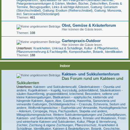
Begleitpflanzen
,
Spezialitäten für den Pelargonien-Liebhaber/Sammler
,
Pelargoniensammlungen & Gärten
,
Medien, Bücher, Zeitschriften, Events &
Termine
,
Bezugsquellen, Links & wichtige Adressen
,
Gattung: Geranium
(Storchschnäbel)
,
Gattung: Erodium (Reiherschnäbel)
,
Gattung: Monsonia,
incl. Sarcocaulon(Dickstängel)
Themen:
461
Obst, Gemüse & Kräuterforum
Hier können die Gäste lesen.
Themen:
108
Gartenpraxis-Outdoor
Hier können die Gäste lesen.
Unterforen:
Krankheiten, Unkraut & Schädlinge
,
Kultur- & Pflegehinweise
,
Pflanzenvermehrung & Fachbegriffe
,
Komposthaufen
,
Botanik
,
Identifikation
Themen:
188
Indoor
Kakteen- und Sukkulentenforum
Das Forum rund um Kakteen und
Sukkulenten
Unterforen:
Kakteen- und Sukkulentencafé
,
Gliederkakteen – Opuntia und
andere
,
Kugelkakteen – kugelig, kurzsäulig, polsterbildend
,
Säulenkakteen -
säulen-/baumförmig, gruppenbildend, kriechend
,
Besondere, seltene und
kleine Kakteengattungen
,
Blattkakteen – epiphytische, kletternde und
hängende Kakteen
,
Agave, Aloe, Gasteria, Haworthia, Sansevieria und
verwandte Gattungen
,
Dickblattgewächse – Crassula, Echeveria, Sedum und
andere
,
Wolfsmilchgewächse – Euphorbia und Verwandte
,
Hundsgiftgewächse
– Adenium, Ceropegia, Hoya, Pachypodium, Stapelia und andere
,
Mittagsblumengewächse
,
Weitere Sukkulentengattungen und Zwiebelpflanzen
,
Kakteen- und Sukkulenten Hybriden, Kultivare, Kristate und Mutationen
,
Frost-
und winterharte Kakteen und Sukkulenten
,
Kultur, Pflege & Vermehrung
,
Züchter, Züchtung & eigene Züchtungen
,
Pflanzenschutz, Krankheiten &
Schädlinge
,
Identifikation
,
Kakteen & Begleitpflanzen
,
Botanik, Geschichte,