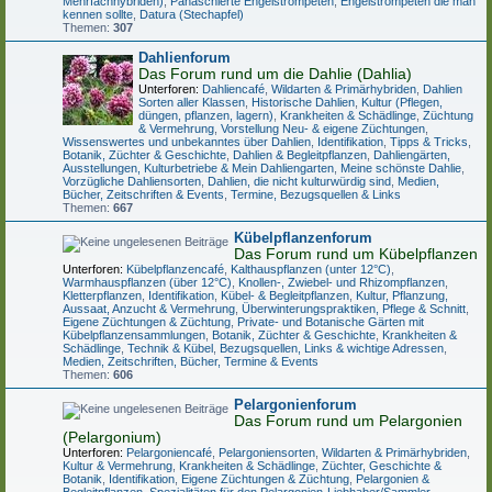
Mehrfachhybriden)
,
Panaschierte Engelstrompeten
,
Engelstrompeten die man
kennen sollte
,
Datura (Stechapfel)
Themen:
307
Dahlienforum
Das Forum rund um die Dahlie (Dahlia)
Unterforen:
Dahliencafé
,
Wildarten & Primärhybriden
,
Dahlien
Sorten aller Klassen
,
Historische Dahlien
,
Kultur (Pflegen,
düngen, pflanzen, lagern)
,
Krankheiten & Schädlinge
,
Züchtung
& Vermehrung
,
Vorstellung Neu- & eigene Züchtungen
,
Wissenswertes und unbekanntes über Dahlien
,
Identifikation
,
Tipps & Tricks
,
Botanik, Züchter & Geschichte
,
Dahlien & Begleitpflanzen
,
Dahliengärten,
Ausstellungen, Kulturbetriebe & Mein Dahliengarten
,
Meine schönste Dahlie
,
Vorzügliche Dahliensorten
,
Dahlien, die nicht kulturwürdig sind
,
Medien,
Bücher, Zeitschriften & Events
,
Termine, Bezugsquellen & Links
Themen:
667
Kübelpflanzenforum
Das Forum rund um Kübelpflanzen
Unterforen:
Kübelpflanzencafé
,
Kalthauspflanzen (unter 12°C)
,
Warmhauspflanzen (über 12°C)
,
Knollen-, Zwiebel- und Rhizompflanzen
,
Kletterpflanzen
,
Identifikation
,
Kübel- & Begleitpflanzen
,
Kultur, Pflanzung,
Aussaat, Anzucht & Vermehrung
,
Überwinterungspraktiken, Pflege & Schnitt
,
Eigene Züchtungen & Züchtung
,
Private- und Botanische Gärten mit
Kübelpflanzensammlungen
,
Botanik, Züchter & Geschichte
,
Krankheiten &
Schädlinge
,
Technik & Kübel
,
Bezugsquellen, Links & wichtige Adressen
,
Medien, Zeitschriften, Bücher, Termine & Events
Themen:
606
Pelargonienforum
Das Forum rund um Pelargonien
(Pelargonium)
Unterforen:
Pelargoniencafé
,
Pelargoniensorten
,
Wildarten & Primärhybriden
,
Kultur & Vermehrung
,
Krankheiten & Schädlinge
,
Züchter, Geschichte &
Botanik
,
Identifikation
,
Eigene Züchtungen & Züchtung
,
Pelargonien &