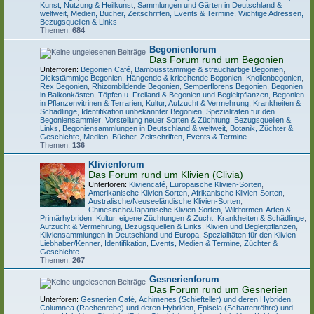
Kunst, Nutzung & Heilkunst
,
Sammlungen und Gärten in Deutschland &
weltweit
,
Medien, Bücher, Zeitschriften, Events & Termine
,
Wichtige Adressen,
Bezugsquellen & Links
Themen:
684
Begonienforum
Das Forum rund um Begonien
Unterforen:
Begonien Café
,
Bambusstämmige & strauchartige Begonien
,
Dickstämmige Begonien
,
Hängende & kriechende Begonien
,
Knollenbegonien
,
Rex Begonien
,
Rhizombildende Begonien
,
Semperflorens Begonien
,
Begonien
in Balkonkästen, Töpfen u. Freiland & Begonien und Begleitpflanzen
,
Begonien
in Pflanzenvitrinen & Terrarien
,
Kultur, Aufzucht & Vermehrung
,
Krankheiten &
Schädlinge
,
Identifikation unbekannter Begonien
,
Spezialitäten für den
Begoniensammler
,
Vorstellung neuer Sorten & Züchtung
,
Bezugsquellen &
Links
,
Begoniensammlungen in Deutschland & weltweit
,
Botanik, Züchter &
Geschichte
,
Medien, Bücher, Zeitschriften, Events & Termine
Themen:
136
Klivienforum
Das Forum rund um Klivien (Clivia)
Unterforen:
Kliviencafé
,
Europäische Klivien-Sorten
,
Amerikanische Klivien Sorten
,
Afrikanische Klivien-Sorten
,
Australische/Neuseeländische Klivien-Sorten
,
Chinesische/Japanische Klivien-Sorten
,
Wildformen-Arten &
Primärhybriden
,
Kultur, eigene Züchtungen & Zucht
,
Krankheiten & Schädlinge
,
Aufzucht & Vermehrung
,
Bezugsquellen & Links
,
Klivien und Begleitpflanzen
,
Kliviensammlungen in Deutschland und Europa
,
Spezialitäten für den Klivien-
Liebhaber/Kenner
,
Identifikation
,
Events, Medien & Termine
,
Züchter &
Geschichte
Themen:
267
Gesnerienforum
Das Forum rund um Gesnerien
Unterforen:
Gesnerien Café
,
Achimenes (Schiefteller) und deren Hybriden
,
Columnea (Rachenrebe) und deren Hybriden
,
Episcia (Schattenröhre) und