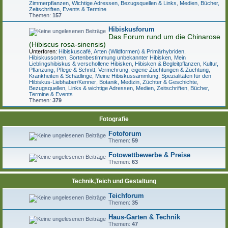
Zimmerpflanzen
,
Wichtige Adressen, Bezugsquellen & Links
,
Medien, Bücher,
Zeitschriften, Events & Termine
Themen:
157
Hibiskusforum
Das Forum rund um die Chinarose
(Hibiscus rosa-sinensis)
Unterforen:
Hibiskuscafé
,
Arten (Wildformen) & Primärhybriden
,
Hibiskussorten
,
Sortenbestimmung unbekannter Hibisken
,
Mein
Lieblingshibiskus & verschollene Hibisken
,
Hibisken & Begleitpflanzen
,
Kultur,
Pflanzung, Pflege & Schnitt
,
Vermehrung, eigene Züchtungen & Züchtung
,
Krankheiten & Schädlinge
,
Meine Hibiskussammlung
,
Spezialitäten für den
Hibiskus-Liebhaber/Kenner
,
Botanik, Medizin, Züchter & Geschichte
,
Bezugsquellen, Links & wichtige Adressen
,
Medien, Zeitschriften, Bücher,
Termine & Events
Themen:
379
Fotografie
Fotoforum
Themen:
59
Fotowettbewerbe & Preise
Themen:
63
Technik,Teich und Gestaltung
Teichforum
Themen:
35
Haus-Garten & Technik
Themen:
47