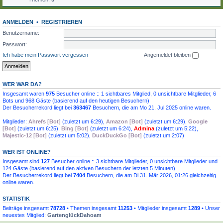
ANMELDEN
•
REGISTRIEREN
Benutzername:
Passwort:
Ich habe mein Passwort vergessen
Angemeldet bleiben
WER WAR DA?
Insgesamt waren
975
Besucher online :: 1 sichtbares Mitglied, 0 unsichtbare Mitglieder, 6
Bots und 968 Gäste (basierend auf den heutigen Besuchern)
Der Besucherrekord liegt bei
363467
Besuchern, die am Mo 21. Jul 2025 online waren.
Mitglieder:
Ahrefs [Bot]
(
zuletzt um 6:29
),
Amazon [Bot]
(
zuletzt um 6:29
),
Google
[Bot]
(
zuletzt um 6:25
),
Bing [Bot]
(
zuletzt um 6:24
),
Admina
(
zuletzt um 5:22
),
Majestic-12 [Bot]
(
zuletzt um 5:02
),
DuckDuckGo [Bot]
(
zuletzt um 2:07
)
WER IST ONLINE?
Insgesamt sind
127
Besucher online :: 3 sichtbare Mitglieder, 0 unsichtbare Mitglieder und
124 Gäste (basierend auf den aktiven Besuchern der letzten 5 Minuten)
Der Besucherrekord liegt bei
7404
Besuchern, die am Di 31. Mär 2026, 01:26 gleichzeitig
online waren.
STATISTIK
Beiträge insgesamt
78728
• Themen insgesamt
11253
• Mitglieder insgesamt
1289
• Unser
neuestes Mitglied:
GartenglückDahoam