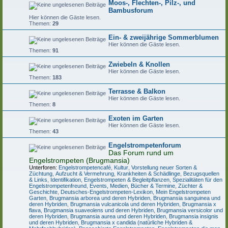
Moos-, Flechten-, Pilz-, und
Bambusforum
Hier können die Gäste lesen.
Themen:
29
Ein- & zweijährige Sommerblumen
Hier können die Gäste lesen.
Themen:
91
Zwiebeln & Knollen
Hier können die Gäste lesen.
Themen:
183
Terrasse & Balkon
Hier können die Gäste lesen.
Themen:
8
Exoten im Garten
Hier können die Gäste lesen.
Themen:
43
Engelstrompetenforum
Das Forum rund um
Engelstrompeten (Brugmansia)
Unterforen:
Engelstrompetencafé
,
Kultur
,
Vorstellung neuer Sorten &
Züchtung
,
Aufzucht & Vermehrung
,
Krankheiten & Schädlinge
,
Bezugsquellen
& Links
,
Identifikation
,
Engelstrompeten & Begleitpflanzen
,
Spezialitäten für den
Engelstrompetenfreund
,
Events, Medien, Bücher & Termine
,
Züchter &
Geschichte
,
Deutsches-Engelstrompeten-Lexikon
,
Mein Engelstrompeten
Garten
,
Brugmansia arborea und deren Hybriden
,
Brugmansia sanguinea und
deren Hybriden
,
Brugmansia vulcanicola und deren Hybriden
,
Brugmansia x
flava
,
Brugmansia suaveolens und deren Hybriden
,
Brugmansia versicolor und
deren Hybriden
,
Brugmansia aurea und deren Hybriden
,
Brugmansia insignis
und deren Hybriden
,
Brugmansia x candida (natürliche Hybriden &