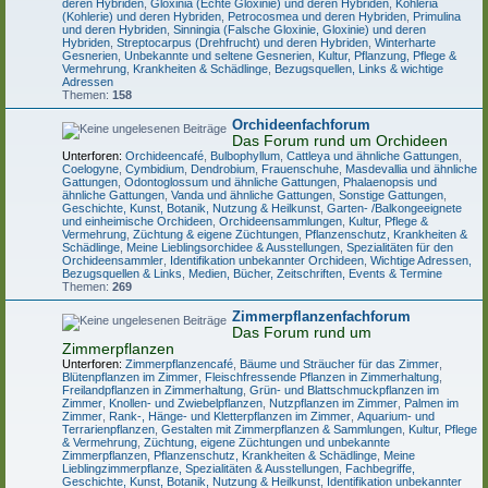
deren Hybriden
,
Gloxinia (Echte Gloxinie) und deren Hybriden
,
Kohleria
(Kohlerie) und deren Hybriden
,
Petrocosmea und deren Hybriden
,
Primulina
und deren Hybriden
,
Sinningia (Falsche Gloxinie, Gloxinie) und deren
Hybriden
,
Streptocarpus (Drehfrucht) und deren Hybriden
,
Winterharte
Gesnerien
,
Unbekannte und seltene Gesnerien
,
Kultur, Pflanzung, Pflege &
Vermehrung
,
Krankheiten & Schädlinge
,
Bezugsquellen, Links & wichtige
Adressen
Themen:
158
Orchideenfachforum
Das Forum rund um Orchideen
Unterforen:
Orchideencafé
,
Bulbophyllum
,
Cattleya und ähnliche Gattungen
,
Coelogyne
,
Cymbidium
,
Dendrobium
,
Frauenschuhe
,
Masdevallia und ähnliche
Gattungen
,
Odontoglossum und ähnliche Gattungen
,
Phalaenopsis und
ähnliche Gattungen
,
Vanda und ähnliche Gattungen
,
Sonstige Gattungen
,
Geschichte, Kunst, Botanik, Nutzung & Heilkunst
,
Garten- /Balkongeeignete
und einheimische Orchideen
,
Orchideensammlungen
,
Kultur, Pflege &
Vermehrung
,
Züchtung & eigene Züchtungen
,
Pflanzenschutz, Krankheiten &
Schädlinge
,
Meine Lieblingsorchidee & Ausstellungen
,
Spezialitäten für den
Orchideensammler
,
Identifikation unbekannter Orchideen
,
Wichtige Adressen,
Bezugsquellen & Links
,
Medien, Bücher, Zeitschriften, Events & Termine
Themen:
269
Zimmerpflanzenfachforum
Das Forum rund um
Zimmerpflanzen
Unterforen:
Zimmerpflanzencafé
,
Bäume und Sträucher für das Zimmer
,
Blütenpflanzen im Zimmer
,
Fleischfressende Pflanzen in Zimmerhaltung
,
Freilandpflanzen in Zimmerhaltung
,
Grün- und Blattschmuckpflanzen im
Zimmer
,
Knollen- und Zwiebelpflanzen
,
Nutzpflanzen im Zimmer
,
Palmen im
Zimmer
,
Rank-, Hänge- und Kletterpflanzen im Zimmer
,
Aquarium- und
Terrarienpflanzen
,
Gestalten mit Zimmerpflanzen & Sammlungen
,
Kultur, Pflege
& Vermehrung
,
Züchtung, eigene Züchtungen und unbekannte
Zimmerpflanzen
,
Pflanzenschutz, Krankheiten & Schädlinge
,
Meine
Lieblingzimmerpflanze, Spezialitäten & Ausstellungen
,
Fachbegriffe,
Geschichte, Kunst, Botanik, Nutzung & Heilkunst
,
Identifikation unbekannter