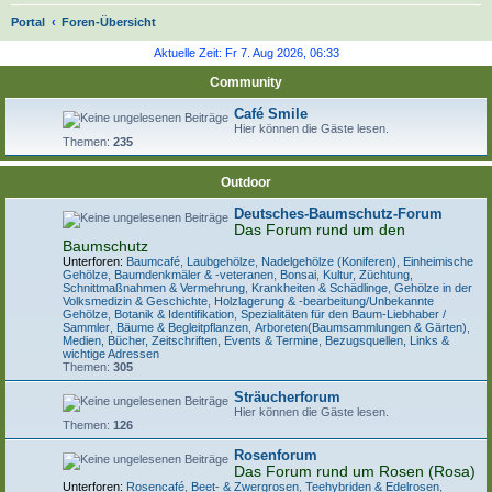
S
Portal
Foren-Übersicht
u
Aktuelle Zeit: Fr 7. Aug 2026, 06:33
c
Community
h
Café Smile
e
Hier können die Gäste lesen.
Themen:
235
Outdoor
Deutsches-Baumschutz-Forum
Das Forum rund um den
Baumschutz
Unterforen:
Baumcafé
,
Laubgehölze
,
Nadelgehölze (Koniferen)
,
Einheimische
Gehölze
,
Baumdenkmäler & -veteranen
,
Bonsai
,
Kultur, Züchtung,
Schnittmaßnahmen & Vermehrung
,
Krankheiten & Schädlinge
,
Gehölze in der
Volksmedizin & Geschichte
,
Holzlagerung & -bearbeitung/Unbekannte
Gehölze
,
Botanik & Identifikation
,
Spezialitäten für den Baum-Liebhaber /
Sammler
,
Bäume & Begleitpflanzen
,
Arboreten(Baumsammlungen & Gärten)
,
Medien, Bücher, Zeitschriften, Events & Termine
,
Bezugsquellen, Links &
wichtige Adressen
Themen:
305
Sträucherforum
Hier können die Gäste lesen.
Themen:
126
Rosenforum
Das Forum rund um Rosen (Rosa)
Unterforen:
Rosencafé
,
Beet- & Zwergrosen
,
Teehybriden & Edelrosen
,