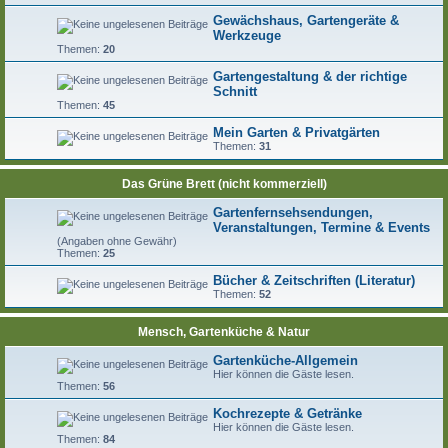
Gewächshaus, Gartengeräte &
Werkzeuge
Themen:
20
Gartengestaltung & der richtige
Schnitt
Themen:
45
Mein Garten & Privatgärten
Themen:
31
Das Grüne Brett (nicht kommerziell)
Gartenfernsehsendungen,
Veranstaltungen, Termine & Events
(Angaben ohne Gewähr)
Themen:
25
Bücher & Zeitschriften (Literatur)
Themen:
52
Mensch, Gartenküche & Natur
Gartenküche-Allgemein
Hier können die Gäste lesen.
Themen:
56
Kochrezepte & Getränke
Hier können die Gäste lesen.
Themen:
84