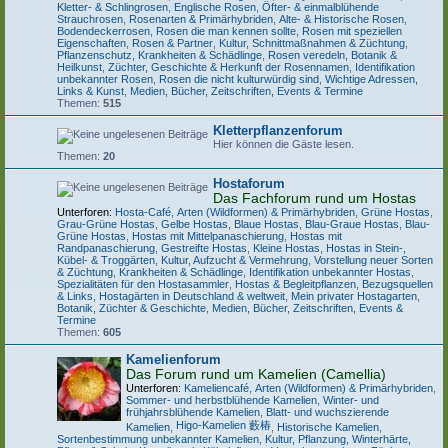
Kletter- & Schlingrosen
,
Englische Rosen
,
Öfter- & einmalblühende
Strauchrosen
,
Rosenarten & Primärhybriden
,
Alte- & Historische Rosen
,
Bodendeckerrosen
,
Rosen die man kennen sollte
,
Rosen mit speziellen
Eigenschaften
,
Rosen & Partner
,
Kultur, Schnittmaßnahmen & Züchtung
,
Pflanzenschutz, Krankheiten & Schädlinge
,
Rosen veredeln, Botanik &
Heilkunst
,
Züchter, Geschichte & Herkunft der Rosennamen
,
Identifikation
unbekannter Rosen
,
Rosen die nicht kulturwürdig sind
,
Wichtige Adressen,
Links & Kunst
,
Medien, Bücher, Zeitschriften, Events & Termine
Themen:
515
Kletterpflanzenforum
Hier können die Gäste lesen.
Themen:
20
Hostaforum
Das Fachforum rund um Hostas
Unterforen:
Hosta-Café
,
Arten (Wildformen) & Primärhybriden
,
Grüne Hostas
,
Grau-Grüne Hostas
,
Gelbe Hostas
,
Blaue Hostas
,
Blau-Graue Hostas
,
Blau-
Grüne Hostas
,
Hostas mit Mittelpanaschierung
,
Hostas mit
Randpanaschierung
,
Gestreifte Hostas
,
Kleine Hostas
,
Hostas in Stein-,
Kübel- & Troggärten
,
Kultur, Aufzucht & Vermehrung
,
Vorstellung neuer Sorten
& Züchtung
,
Krankheiten & Schädlinge
,
Identifikation unbekannter Hostas
,
Spezialitäten für den Hostasammler
,
Hostas & Begleitpflanzen
,
Bezugsquellen
& Links
,
Hostagärten in Deutschland & weltweit
,
Mein privater Hostagarten
,
Botanik, Züchter & Geschichte
,
Medien, Bücher, Zeitschriften, Events &
Termine
Themen:
605
Kamelienforum
Das Forum rund um Kamelien (Camellia)
Unterforen:
Kameliencafé
,
Arten (Wildformen) & Primärhybriden
,
Sommer- und herbstblühende Kamelien
,
Winter- und
frühjahrsblühende Kamelien
,
Blatt- und wuchszierende
Higo-Kamelien 藪椿
Kamelien
,
,
Historische Kamelien
,
Sortenbestimmung unbekannter Kamelien
,
Kultur, Pflanzung, Winterhärte,