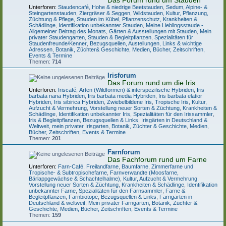
Das Forum rund um Stauden
Unterforen:
Staudencafé
,
Hohe & niedrige Beetstauden
,
Sedum, Alpine- &
Steingartenstauden
,
Ziergräser & Seggen
,
Wildstauden
,
Kultur, Pflanzung,
Züchtung & Pflege
,
Stauden im Kübel
,
Pflanzenschutz, Krankheiten &
Schädlinge
,
Identifikation unbekannter Stauden
,
Meine Lieblingsstaude -
Allgemeiner Beitrag des Monats
,
Gärten & Ausstellungen mit Stauden
,
Mein
privater Staudengarten
,
Stauden & Begleitpflanzen
,
Spezialitäten für
Staudenfreunde/Kenner
,
Bezugsquellen, Austellungen, Links & wichtige
Adressen
,
Botanik, Züchter& Geschichte
,
Medien, Bücher, Zeitschriften,
Events & Termine
Themen:
714
Irisforum
Das Forum rund um die Iris
Unterforen:
Iriscafé
,
Arten (Wildformen) & interspezifische Hybriden
,
Iris
barbata nana Hybriden
,
Iris barbata media Hybriden
,
Iris barbata elatior
Hybriden
,
Iris sibirica Hybriden
,
Zwiebelbildene Iris
,
Tropische Iris
,
Kultur,
Aufzucht & Vermehrung
,
Vorstellung neuer Sorten & Züchtung
,
Krankheiten &
Schädlinge
,
Identifikation unbekannter Iris
,
Spezialitäten für den Irissammler
,
Iris & Begleitpflanzen
,
Bezugsquellen & Links
,
Irisgärten in Deutschland &
Weltweit, mein privater Irisgarten
,
Botanik, Züchter & Geschichte
,
Medien,
Bücher, Zeitschriften, Events & Termine
Themen:
201
Farnforum
Das Fachforum rund um Farne
Unterforen:
Farn-Café
,
Freilandfarne
,
Baumfarne
,
Zimmerfarne und
Tropische- & Subtropischefarne
,
Farnverwandte (Moosfarne,
Bärlappgewächse & Schachtelhalme)
,
Kultur, Aufzucht & Vermehrung
,
Vorstellung neuer Sorten & Züchtung
,
Krankheiten & Schädlinge
,
Identifikation
unbekannter Farne
,
Spezialitäten für den Farnsammler
,
Farne &
Begleitpflanzen
,
Farnbiotope
,
Bezugsquellen & Links
,
Farngärten in
Deutschland & weltweit
,
Mein privater Farngarten
,
Botanik, Züchter &
Geschichte
,
Medien, Bücher, Zeitschriften, Events & Termine
Themen:
159