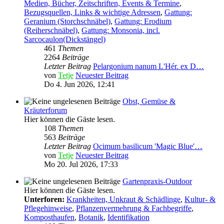
Medien, Bücher, Zeitschriften, Events & Termine
,
Bezugsquellen, Links & wichtige Adressen
,
Gattung:
Geranium (Storchschnäbel)
,
Gattung: Erodium
(Reiherschnäbel)
,
Gattung: Monsonia, incl.
Sarcocaulon(Dickstängel)
461
Themen
2264
Beiträge
Letzter Beitrag
Pelargonium nanum L'Hér. ex D…
von
Tetje
Neuester Beitrag
Do 4. Jun 2026, 12:41
Obst, Gemüse &
Kräuterforum
Hier können die Gäste lesen.
108
Themen
563
Beiträge
Letzter Beitrag
Ocimum basilicum 'Magic Blue'…
von
Tetje
Neuester Beitrag
Mo 20. Jul 2026, 17:33
Gartenpraxis-Outdoor
Hier können die Gäste lesen.
Unterforen:
Krankheiten, Unkraut & Schädlinge
,
Kultur- &
Pflegehinweise
,
Pflanzenvermehrung & Fachbegriffe
,
Komposthaufen
,
Botanik
,
Identifikation