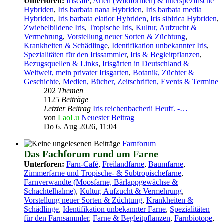
Unterforen:
Iriscafé
,
Arten (Wildformen) & interspezifische
Hybriden
,
Iris barbata nana Hybriden
,
Iris barbata media
Hybriden
,
Iris barbata elatior Hybriden
,
Iris sibirica Hybriden
,
Zwiebelbildene Iris
,
Tropische Iris
,
Kultur, Aufzucht &
Vermehrung
,
Vorstellung neuer Sorten & Züchtung
,
Krankheiten & Schädlinge
,
Identifikation unbekannter Iris
,
Spezialitäten für den Irissammler
,
Iris & Begleitpflanzen
,
Bezugsquellen & Links
,
Irisgärten in Deutschland &
Weltweit, mein privater Irisgarten
,
Botanik, Züchter &
Geschichte
,
Medien, Bücher, Zeitschriften, Events & Termine
202
Themen
1125
Beiträge
Letzter Beitrag
Iris reichenbacherii Heuff. -…
von
LaoLu
Neuester Beitrag
Do 6. Aug 2026, 11:04
Farnforum
Das Fachforum rund um Farne
Unterforen:
Farn-Café
,
Freilandfarne
,
Baumfarne
,
Zimmerfarne und Tropische- & Subtropischefarne
,
Farnverwandte (Moosfarne, Bärlappgewächse &
Schachtelhalme)
,
Kultur, Aufzucht & Vermehrung
,
Vorstellung neuer Sorten & Züchtung
,
Krankheiten &
Schädlinge
,
Identifikation unbekannter Farne
,
Spezialitäten
für den Farnsammler
,
Farne & Begleitpflanzen
,
Farnbiotope
,