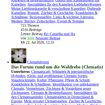
Kamelien & Begleitpflanzen
,
Gärten und Ausstellungen mit
Kamelien
,
Spezialitäten für den Kamelien-Liebhaber/Kenner
,
Meine Lieblingskamelie & verschollene Kamelien
,
Duftende
Kamelien
,
Botanik, Züchter & Geschichte
,
Krankheiten &
Schädlinge
,
Bezugsquellen, Links & wichtige Adressen
,
Medien, Bücher, Zeitschriften, Events & Termine
723
Themen
4516
Beiträge
Letzter Beitrag
Re: Camellia tsaii Hu
von
Tetje
Neuester Beitrag
Mi 22. Jul 2026, 12:31
Clematisforum
Das Forum rund um die Waldrebe (Clematis)
Unterforen:
Clematiscafé
,
Wildarten & interspezifische
Hybriden
,
Klein- und großblumige Clematis Sorten
,
Staudenclematis
,
Kultur, Pflanzung, Pflege & Schnitt
,
Krankheiten & Schädlinge
,
Identifikation von unbekannten
Clematis
,
Vermehrung, Züchtung & Vorstellung neuer
Züchtungen
,
Clematis & Begleitpflanzen
,
Spezialitäten für
den Clematissammler
,
Clematisgärten in Deutschland &
Europa
,
Mein privater Clematisgarten
,
Züchter & Geschichte
,