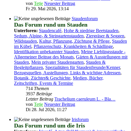
von
Tetje
Neuester Beitrag
Fr 29. Mai 2026, 13:14
Staudenforum
Das Forum rund um Stauden
Unterforen:
Staudencafé
,
Hohe & niedrige Beetstauden
,
Sedum, Alpine- & Steingartenstauden
,
Ziergräser & Seggen
,
Wildstauden
,
Kultur, Pflanzung, Züchtung & Pflege
,
Stauden
im Kübel
,
Pflanzenschutz, Krankheiten & Schädlinge
,
Identifikation unbekannter Stauden
,
Meine Lieblingsstaude -
Allgemeiner Beitrag des Monats
,
Gärten & Ausstellungen mit
Stauden
,
Mein privater Staudengarten
,
Stauden &
Begleitpflanzen
,
Spezialitäten für Staudenfreunde/Kenner
,
Bezugsquellen, Austellungen, Links & wichtige Adressen
,
Botanik, Züchter& Geschichte
,
Medien, Bücher,
Zeitschriften, Events & Termine
714
Themen
3937
Beiträge
Letzter Beitrag
Trachelium caeruleum L. - Bla…
von
Tetje
Neuester Beitrag
Di 28. Jul 2026, 11:27
Irisforum
Das Forum rund um die Iris