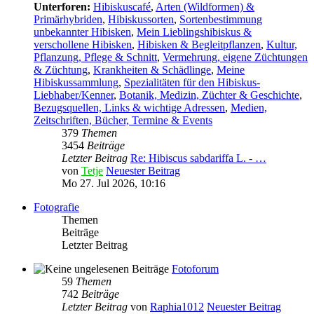
Unterforen:
Hibiskuscafé
,
Arten (Wildformen) &
Primärhybriden
,
Hibiskussorten
,
Sortenbestimmung
unbekannter Hibisken
,
Mein Lieblingshibiskus &
verschollene Hibisken
,
Hibisken & Begleitpflanzen
,
Kultur,
Pflanzung, Pflege & Schnitt
,
Vermehrung, eigene Züchtungen
& Züchtung
,
Krankheiten & Schädlinge
,
Meine
Hibiskussammlung
,
Spezialitäten für den Hibiskus-
Liebhaber/Kenner
,
Botanik, Medizin, Züchter & Geschichte
,
Bezugsquellen, Links & wichtige Adressen
,
Medien,
Zeitschriften, Bücher, Termine & Events
379
Themen
3454
Beiträge
Letzter Beitrag
Re: Hibiscus sabdariffa L. - …
von
Tetje
Neuester Beitrag
Mo 27. Jul 2026, 10:16
Fotografie
Themen
Beiträge
Letzter Beitrag
Fotoforum
59
Themen
742
Beiträge
Letzter Beitrag
von
Raphia1012
Neuester Beitrag