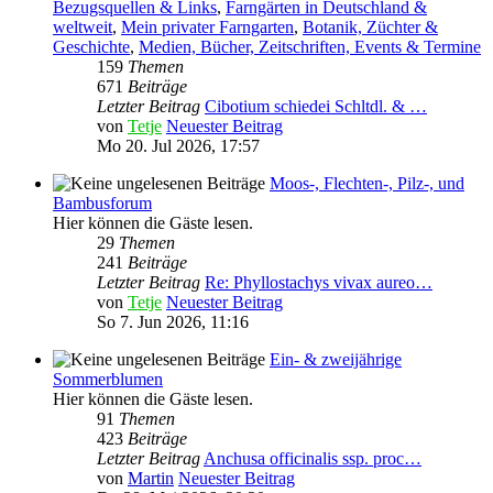
Bezugsquellen & Links
,
Farngärten in Deutschland &
weltweit
,
Mein privater Farngarten
,
Botanik, Züchter &
Geschichte
,
Medien, Bücher, Zeitschriften, Events & Termine
159
Themen
671
Beiträge
Letzter Beitrag
Cibotium schiedei Schltdl. & …
von
Tetje
Neuester Beitrag
Mo 20. Jul 2026, 17:57
Moos-, Flechten-, Pilz-, und
Bambusforum
Hier können die Gäste lesen.
29
Themen
241
Beiträge
Letzter Beitrag
Re: Phyllostachys vivax aureo…
von
Tetje
Neuester Beitrag
So 7. Jun 2026, 11:16
Ein- & zweijährige
Sommerblumen
Hier können die Gäste lesen.
91
Themen
423
Beiträge
Letzter Beitrag
Anchusa officinalis ssp. proc…
von
Martin
Neuester Beitrag