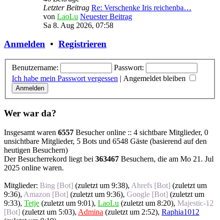
Letzter Beitrag
Re: Verschenke Iris reichenba…
von
LaoLu
Neuester Beitrag
Sa 8. Aug 2026, 07:58
Anmelden
•
Registrieren
Benutzername:
Passwort:
Ich habe mein Passwort vergessen
|
Angemeldet bleiben
Wer war da?
Insgesamt waren
6557
Besucher online :: 4 sichtbare Mitglieder, 0
unsichtbare Mitglieder, 5 Bots und 6548 Gäste (basierend auf den
heutigen Besuchern)
Der Besucherrekord liegt bei
363467
Besuchern, die am Mo 21. Jul
2025 online waren.
Mitglieder:
Bing [Bot]
(
zuletzt um 9:38
),
Ahrefs [Bot]
(
zuletzt um
9:36
),
Amazon [Bot]
(
zuletzt um 9:36
),
Google [Bot]
(
zuletzt um
9:33
),
Tetje
(
zuletzt um 9:01
),
LaoLu
(
zuletzt um 8:20
),
Majestic-12
[Bot]
(
zuletzt um 5:03
),
Admina
(
zuletzt um 2:52
),
Raphia1012