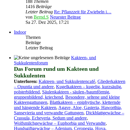
188
Themen
1416
Beiträge
Letzter Beitrag
Re: Pflanzzeit für Zwiebeln i…
von
Bernd.S
Neuester Beitrag
Sa 27. Dez 2025, 17:21
Indoor
Themen
Beiträge
Letzter Beitrag
Kakteen- und
Sukkulentenforum
Das Forum rund um Kakteen und
Sukkulenten
Unterforen:
Kakteen- und Sukkulentencafé
,
Gliederkakteen
– Opuntia und andere
,
Kugelkakteen – kugelig, kurzsäulig,
polsterbildend
,
Säulenkakteen - säulen-/baumförmig,
gruppenbildend, kriechend
,
Besondere, seltene und kleine
Kakteengattungen
,
Blattkakteen – epiphytische, kletternde
und hängende Kakteen
,
Agave, Aloe, Gasteria, Haworthia,
Sansevieria und verwandte Gattungen
,
Dickblattgewächse –
Crassula, Echeveria, Sedum und andere
,
Wolfsmilchgewächse – Euphorbia und Verwandte
,
Hundsgiftgewächse – Adenium, Ceropegia, Hoya,