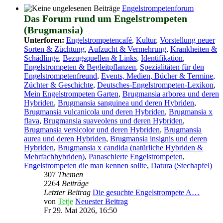
Engelstrompetenforum
Das Forum rund um Engelstrompeten
(Brugmansia)
Unterforen:
Engelstrompetencafé
,
Kultur
,
Vorstellung neuer
Sorten & Züchtung
,
Aufzucht & Vermehrung
,
Krankheiten &
Schädlinge
,
Bezugsquellen & Links
,
Identifikation
,
Engelstrompeten & Begleitpflanzen
,
Spezialitäten für den
Engelstrompetenfreund
,
Events, Medien, Bücher & Termine
,
Züchter & Geschichte
,
Deutsches-Engelstrompeten-Lexikon
,
Mein Engelstrompeten Garten
,
Brugmansia arborea und deren
Hybriden
,
Brugmansia sanguinea und deren Hybriden
,
Brugmansia vulcanicola und deren Hybriden
,
Brugmansia x
flava
,
Brugmansia suaveolens und deren Hybriden
,
Brugmansia versicolor und deren Hybriden
,
Brugmansia
aurea und deren Hybriden
,
Brugmansia insignis und deren
Hybriden
,
Brugmansia x candida (natürliche Hybriden &
Mehrfachhybriden)
,
Panaschierte Engelstrompeten
,
Engelstrompeten die man kennen sollte
,
Datura (Stechapfel)
307
Themen
2264
Beiträge
Letzter Beitrag
Die gesuchte Engelstrompete A…
von
Tetje
Neuester Beitrag
Fr 29. Mai 2026, 16:50