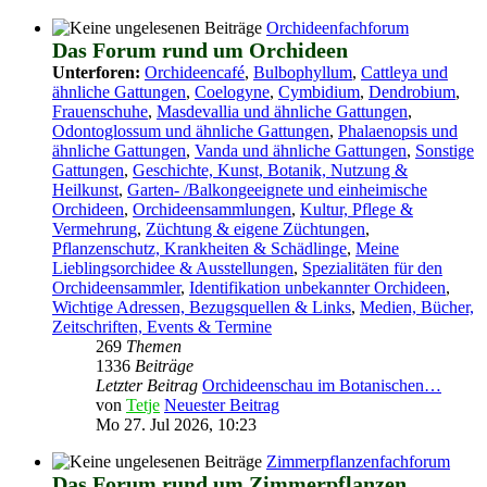
Orchideenfachforum
Das Forum rund um Orchideen
Unterforen:
Orchideencafé
,
Bulbophyllum
,
Cattleya und
ähnliche Gattungen
,
Coelogyne
,
Cymbidium
,
Dendrobium
,
Frauenschuhe
,
Masdevallia und ähnliche Gattungen
,
Odontoglossum und ähnliche Gattungen
,
Phalaenopsis und
ähnliche Gattungen
,
Vanda und ähnliche Gattungen
,
Sonstige
Gattungen
,
Geschichte, Kunst, Botanik, Nutzung &
Heilkunst
,
Garten- /Balkongeeignete und einheimische
Orchideen
,
Orchideensammlungen
,
Kultur, Pflege &
Vermehrung
,
Züchtung & eigene Züchtungen
,
Pflanzenschutz, Krankheiten & Schädlinge
,
Meine
Lieblingsorchidee & Ausstellungen
,
Spezialitäten für den
Orchideensammler
,
Identifikation unbekannter Orchideen
,
Wichtige Adressen, Bezugsquellen & Links
,
Medien, Bücher,
Zeitschriften, Events & Termine
269
Themen
1336
Beiträge
Letzter Beitrag
Orchideenschau im Botanischen…
von
Tetje
Neuester Beitrag
Mo 27. Jul 2026, 10:23
Zimmerpflanzenfachforum
Das Forum rund um Zimmerpflanzen