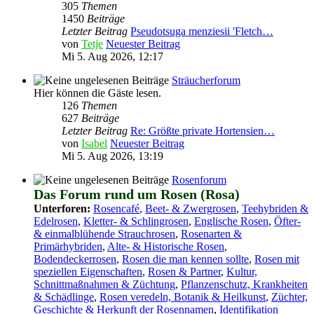
305
Themen
1450
Beiträge
Letzter Beitrag
Pseudotsuga menziesii 'Fletch…
von
Tetje
Neuester Beitrag
Mi 5. Aug 2026, 12:17
Sträucherforum
Hier können die Gäste lesen.
126
Themen
627
Beiträge
Letzter Beitrag
Re: Größte private Hortensien…
von
Isabel
Neuester Beitrag
Mi 5. Aug 2026, 13:19
Rosenforum
Das Forum rund um Rosen (Rosa)
Unterforen:
Rosencafé
,
Beet- & Zwergrosen
,
Teehybriden &
Edelrosen
,
Kletter- & Schlingrosen
,
Englische Rosen
,
Öfter-
& einmalblühende Strauchrosen
,
Rosenarten &
Primärhybriden
,
Alte- & Historische Rosen
,
Bodendeckerrosen
,
Rosen die man kennen sollte
,
Rosen mit
speziellen Eigenschaften
,
Rosen & Partner
,
Kultur,
Schnittmaßnahmen & Züchtung
,
Pflanzenschutz, Krankheiten
& Schädlinge
,
Rosen veredeln, Botanik & Heilkunst
,
Züchter,
Geschichte & Herkunft der Rosennamen
,
Identifikation