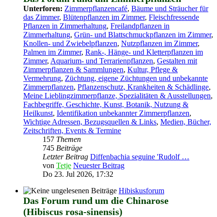
Unterforen:
Zimmerpflanzencafé
,
Bäume und Sträucher für
das Zimmer
,
Blütenpflanzen im Zimmer
,
Fleischfressende
Pflanzen in Zimmerhaltung
,
Freilandpflanzen in
Zimmerhaltung
,
Grün- und Blattschmuckpflanzen im Zimmer
,
Knollen- und Zwiebelpflanzen
,
Nutzpflanzen im Zimmer
,
Palmen im Zimmer
,
Rank-, Hänge- und Kletterpflanzen im
Zimmer
,
Aquarium- und Terrarienpflanzen
,
Gestalten mit
Zimmerpflanzen & Sammlungen
,
Kultur, Pflege &
Vermehrung
,
Züchtung, eigene Züchtungen und unbekannte
Zimmerpflanzen
,
Pflanzenschutz, Krankheiten & Schädlinge
,
Meine Lieblingzimmerpflanze, Spezialitäten & Ausstellungen
,
Fachbegriffe, Geschichte, Kunst, Botanik, Nutzung &
Heilkunst
,
Identifikation unbekannter Zimmerpflanzen
,
Wichtige Adressen, Bezugsquellen & Links
,
Medien, Bücher,
Zeitschriften, Events & Termine
157
Themen
745
Beiträge
Letzter Beitrag
Diffenbachia seguine 'Rudolf …
von
Tetje
Neuester Beitrag
Do 23. Jul 2026, 17:32
Hibiskusforum
Das Forum rund um die Chinarose
(Hibiscus rosa-sinensis)