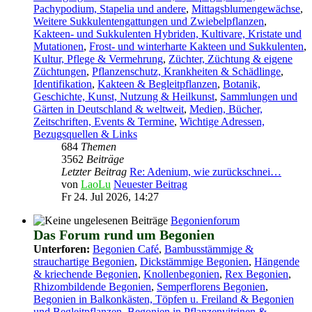
Pachypodium, Stapelia und andere
,
Mittagsblumengewächse
,
Weitere Sukkulentengattungen und Zwiebelpflanzen
,
Kakteen- und Sukkulenten Hybriden, Kultivare, Kristate und
Mutationen
,
Frost- und winterharte Kakteen und Sukkulenten
,
Kultur, Pflege & Vermehrung
,
Züchter, Züchtung & eigene
Züchtungen
,
Pflanzenschutz, Krankheiten & Schädlinge
,
Identifikation
,
Kakteen & Begleitpflanzen
,
Botanik,
Geschichte, Kunst, Nutzung & Heilkunst
,
Sammlungen und
Gärten in Deutschland & weltweit
,
Medien, Bücher,
Zeitschriften, Events & Termine
,
Wichtige Adressen,
Bezugsquellen & Links
684
Themen
3562
Beiträge
Letzter Beitrag
Re: Adenium, wie zurückschnei…
von
LaoLu
Neuester Beitrag
Fr 24. Jul 2026, 14:27
Begonienforum
Das Forum rund um Begonien
Unterforen:
Begonien Café
,
Bambusstämmige &
strauchartige Begonien
,
Dickstämmige Begonien
,
Hängende
& kriechende Begonien
,
Knollenbegonien
,
Rex Begonien
,
Rhizombildende Begonien
,
Semperflorens Begonien
,
Begonien in Balkonkästen, Töpfen u. Freiland & Begonien
und Begleitpflanzen
,
Begonien in Pflanzenvitrinen &