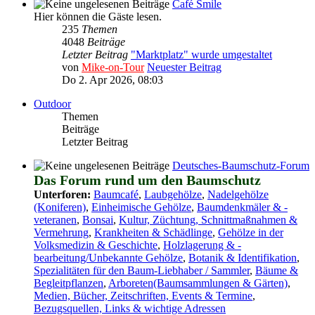
Café Smile
Hier können die Gäste lesen.
235
Themen
4048
Beiträge
Letzter Beitrag
"Marktplatz" wurde umgestaltet
von
Mike-on-Tour
Neuester Beitrag
Do 2. Apr 2026, 08:03
Outdoor
Themen
Beiträge
Letzter Beitrag
Deutsches-Baumschutz-Forum
Das Forum rund um den Baumschutz
Unterforen:
Baumcafé
,
Laubgehölze
,
Nadelgehölze
(Koniferen)
,
Einheimische Gehölze
,
Baumdenkmäler & -
veteranen
,
Bonsai
,
Kultur, Züchtung, Schnittmaßnahmen &
Vermehrung
,
Krankheiten & Schädlinge
,
Gehölze in der
Volksmedizin & Geschichte
,
Holzlagerung & -
bearbeitung/Unbekannte Gehölze
,
Botanik & Identifikation
,
Spezialitäten für den Baum-Liebhaber / Sammler
,
Bäume &
Begleitpflanzen
,
Arboreten(Baumsammlungen & Gärten)
,
Medien, Bücher, Zeitschriften, Events & Termine
,
Bezugsquellen, Links & wichtige Adressen