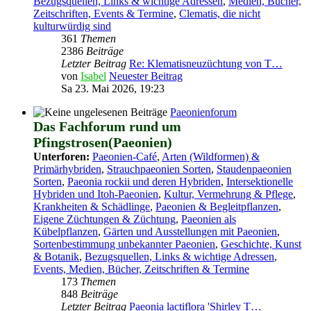
Bezugsquellen, Links & wichtige Adressen
,
Medien, Bücher,
Zeitschriften, Events & Termine
,
Clematis, die nicht
kulturwürdig sind
361
Themen
2386
Beiträge
Letzter Beitrag
Re: Klematisneuzüchtung von T…
von
Isabel
Neuester Beitrag
Sa 23. Mai 2026, 19:23
Paeonienforum
Das Fachforum rund um
Pfingstrosen(Paeonien)
Unterforen:
Paeonien-Café
,
Arten (Wildformen) &
Primärhybriden
,
Strauchpaeonien Sorten
,
Staudenpaeonien
Sorten
,
Paeonia rockii und deren Hybriden
,
Intersektionelle
Hybriden und Itoh-Paeonien
,
Kultur, Vermehrung & Pflege
,
Krankheiten & Schädlinge
,
Paeonien & Begleitpflanzen
,
Eigene Züchtungen & Züchtung
,
Paeonien als
Kübelpflanzen
,
Gärten und Ausstellungen mit Paeonien
,
Sortenbestimmung unbekannter Paeonien
,
Geschichte, Kunst
& Botanik
,
Bezugsquellen, Links & wichtige Adressen
,
Events, Medien, Bücher, Zeitschriften & Termine
173
Themen
848
Beiträge
Letzter Beitrag
Paeonia lactiflora 'Shirley T…