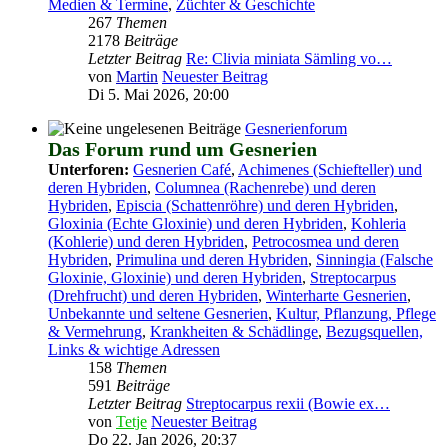
Medien & Termine
,
Züchter & Geschichte
267
Themen
2178
Beiträge
Letzter Beitrag
Re: Clivia miniata Sämling vo…
von
Martin
Neuester Beitrag
Di 5. Mai 2026, 20:00
Gesnerienforum
Das Forum rund um Gesnerien
Unterforen:
Gesnerien Café
,
Achimenes (Schiefteller) und
deren Hybriden
,
Columnea (Rachenrebe) und deren
Hybriden
,
Episcia (Schattenröhre) und deren Hybriden
,
Gloxinia (Echte Gloxinie) und deren Hybriden
,
Kohleria
(Kohlerie) und deren Hybriden
,
Petrocosmea und deren
Hybriden
,
Primulina und deren Hybriden
,
Sinningia (Falsche
Gloxinie, Gloxinie) und deren Hybriden
,
Streptocarpus
(Drehfrucht) und deren Hybriden
,
Winterharte Gesnerien
,
Unbekannte und seltene Gesnerien
,
Kultur, Pflanzung, Pflege
& Vermehrung
,
Krankheiten & Schädlinge
,
Bezugsquellen,
Links & wichtige Adressen
158
Themen
591
Beiträge
Letzter Beitrag
Streptocarpus rexii (Bowie ex…
von
Tetje
Neuester Beitrag
Do 22. Jan 2026, 20:37