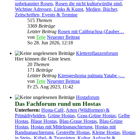
unbekannter Rosen
,
Rosen die nicht kulturwürdig sind
,
Wichtige Adressen, Links & Kunst
,
Medien, Bücher,
Zeitschriften, Events & Termine
515
Themen
3369
Beiträge
Letzter Beitrag
Rosen mit Calibrachoa (Zauber…
von
Tetje
Neuester Beitrag
So 28. Jun 2026, 12:18
Kletterpflanzenforum
Hier können die Gäste lesen.
20
Themen
171
Beiträge
Letzter Beitrag
Kirengeshoma palmata Yatabe -…
von
Tetje
Neuester Beitrag
Fr 25. Aug 2023, 11:42
Hostaforum
Das Fachforum rund um Hostas
Unterforen:
Hosta-Café
,
Arten (Wildformen) &
Primärhybriden
,
Grüne Hostas
,
Grau-Grüne Hostas
,
Gelbe
Hostas
,
Blaue Hostas
,
Blau-Graue Hostas
,
Blau-Grüne
Hostas
,
Hostas mit Mittelpanaschierung
,
Hostas mit
Randpanaschierung
,
Gestreifte Hostas
,
Kleine Hostas
,
Hostas
in Stein-, Kübel- & Troggärten
,
Kultur, Aufzucht &