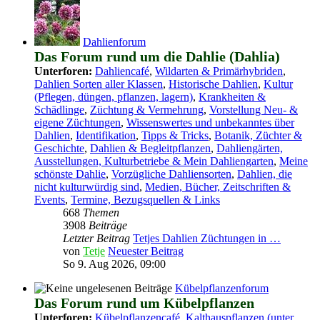
Dahlienforum
Das Forum rund um die Dahlie (Dahlia)
Unterforen:
Dahliencafé
,
Wildarten & Primärhybriden
,
Dahlien Sorten aller Klassen
,
Historische Dahlien
,
Kultur
(Pflegen, düngen, pflanzen, lagern)
,
Krankheiten &
Schädlinge
,
Züchtung & Vermehrung
,
Vorstellung Neu- &
eigene Züchtungen
,
Wissenswertes und unbekanntes über
Dahlien
,
Identifikation
,
Tipps & Tricks
,
Botanik, Züchter &
Geschichte
,
Dahlien & Begleitpflanzen
,
Dahliengärten,
Ausstellungen, Kulturbetriebe & Mein Dahliengarten
,
Meine
schönste Dahlie
,
Vorzügliche Dahliensorten
,
Dahlien, die
nicht kulturwürdig sind
,
Medien, Bücher, Zeitschriften &
Events
,
Termine, Bezugsquellen & Links
668
Themen
3908
Beiträge
Letzter Beitrag
Tetjes Dahlien Züchtungen in …
von
Tetje
Neuester Beitrag
So 9. Aug 2026, 09:00
Kübelpflanzenforum
Das Forum rund um Kübelpflanzen
Unterforen:
Kübelpflanzencafé
,
Kalthauspflanzen (unter