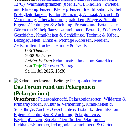
12°C)
,
Warmhauspflanzen (über 12°C)
,
Knollen-, Zwiebel-
und Rhizompflanzen
,
Kletterpflanzen
,
Identifikation
,
Kübel-
& Begleitpflanzen
,
Kultur, Pflanzung, Aussaat, Anzucht &
Vermehrung
,
Überwinterungspraktiken, Pflege & Schnitt
,
Eigene Züchtungen & Züchtung
,
Private- und Botanische
Gärten mit Kübelpflanzensammlungen
,
Botanik, Züchter &
Geschichte
,
Krankheiten & Schädlinge
,
Technik & Kübel
,
Bezugsquellen, Links & wichtige Adressen
,
Medien,
Zeitschriften, Bücher, Termine & Events
606
Themen
2908
Beiträge
Letzter Beitrag
Schnittmaßnahmen am Sauerklee…
von
Tetje
Neuester Beitrag
Sa 11. Jul 2026, 15:36
Pelargonienforum
Das Forum rund um Pelargonien
(Pelargonium)
Unterforen:
Pelargoniencafé
,
Pelargoniensorten
,
Wildarten &
Primärhybriden
,
Kultur & Vermehrung
,
Krankheiten &
Schädlinge
,
Züchter, Geschichte & Botanik
,
Identifikation
,
Eigene Züchtungen & Züchtung
,
Pelargonien &
Begleitpflanzen
,
Spezialitäten für den Pelargonien-
Liebhaber/Sammler
,
Pelargoniensammlungen & Gärten
,