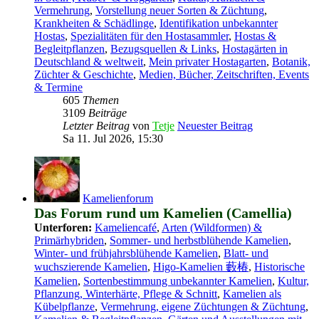
Vermehrung
,
Vorstellung neuer Sorten & Züchtung
,
Krankheiten & Schädlinge
,
Identifikation unbekannter
Hostas
,
Spezialitäten für den Hostasammler
,
Hostas &
Begleitpflanzen
,
Bezugsquellen & Links
,
Hostagärten in
Deutschland & weltweit
,
Mein privater Hostagarten
,
Botanik,
Züchter & Geschichte
,
Medien, Bücher, Zeitschriften, Events
& Termine
605
Themen
3109
Beiträge
Letzter Beitrag
von
Tetje
Neuester Beitrag
Sa 11. Jul 2026, 15:30
Kamelienforum
Das Forum rund um Kamelien (Camellia)
Unterforen:
Kameliencafé
,
Arten (Wildformen) &
Primärhybriden
,
Sommer- und herbstblühende Kamelien
,
Winter- und frühjahrsblühende Kamelien
,
Blatt- und
wuchszierende Kamelien
,
Higo-Kamelien 藪椿
,
Historische
Kamelien
,
Sortenbestimmung unbekannter Kamelien
,
Kultur,
Pflanzung, Winterhärte, Pflege & Schnitt
,
Kamelien als
Kübelpflanze
,
Vermehrung, eigene Züchtungen & Züchtung
,