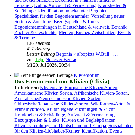
Terrarien
,
Kultur, Aufzucht & Vermehrung
,
Krankheiten &
Schädlinge
,
Identifikation unbekannter Begonien
,
Spezialitäten für den Begoniensammler
,
Vorstellung neuer
Sorten & Züchtung
,
Bezugsquellen & Links
,
Begoniensammlungen in Deutschland & weltweit
,
Botanik,
Züchter & Geschichte
,
Medien, Bücher, Zeitschriften, Events
& Termine
136
Themen
417
Beiträge
Letzter Beitrag
Begonia × albopicta W.Bull - …
von
Tetje
Neuester Beitrag
Mi 29. Jul 2026, 20:34
Klivienforum
Das Forum rund um Klivien (Clivia)
Unterforen:
Kliviencafé
,
Europäische Klivien-Sorten
,
Amerikanische Klivien Sorten
,
Afrikanische Klivien-Sorten
,
Australische/Neuseeländische Klivien-Sorten
,
Chinesische/Japanische Klivien-Sorten
,
Wildformen-Arten &
Primärhybriden
,
Kultur, eigene Züchtungen & Zucht
,
Krankheiten & Schädlinge
,
Aufzucht & Vermehrung
,
Bezugsquellen & Links
,
Klivien und Begleitpflanzen
,
Kliviensammlungen in Deutschland und Europa
,
Spezialitäten
für den Klivien-Liebhaber/Kenner
,
Identifikation
,
Events,