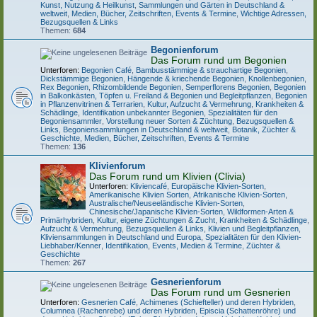
Kunst, Nutzung & Heilkunst
,
Sammlungen und Gärten in Deutschland &
weltweit
,
Medien, Bücher, Zeitschriften, Events & Termine
,
Wichtige Adressen,
Bezugsquellen & Links
Themen:
684
Begonienforum
Das Forum rund um Begonien
Unterforen:
Begonien Café
,
Bambusstämmige & strauchartige Begonien
,
Dickstämmige Begonien
,
Hängende & kriechende Begonien
,
Knollenbegonien
,
Rex Begonien
,
Rhizombildende Begonien
,
Semperflorens Begonien
,
Begonien
in Balkonkästen, Töpfen u. Freiland & Begonien und Begleitpflanzen
,
Begonien
in Pflanzenvitrinen & Terrarien
,
Kultur, Aufzucht & Vermehrung
,
Krankheiten &
Schädlinge
,
Identifikation unbekannter Begonien
,
Spezialitäten für den
Begoniensammler
,
Vorstellung neuer Sorten & Züchtung
,
Bezugsquellen &
Links
,
Begoniensammlungen in Deutschland & weltweit
,
Botanik, Züchter &
Geschichte
,
Medien, Bücher, Zeitschriften, Events & Termine
Themen:
136
Klivienforum
Das Forum rund um Klivien (Clivia)
Unterforen:
Kliviencafé
,
Europäische Klivien-Sorten
,
Amerikanische Klivien Sorten
,
Afrikanische Klivien-Sorten
,
Australische/Neuseeländische Klivien-Sorten
,
Chinesische/Japanische Klivien-Sorten
,
Wildformen-Arten &
Primärhybriden
,
Kultur, eigene Züchtungen & Zucht
,
Krankheiten & Schädlinge
,
Aufzucht & Vermehrung
,
Bezugsquellen & Links
,
Klivien und Begleitpflanzen
,
Kliviensammlungen in Deutschland und Europa
,
Spezialitäten für den Klivien-
Liebhaber/Kenner
,
Identifikation
,
Events, Medien & Termine
,
Züchter &
Geschichte
Themen:
267
Gesnerienforum
Das Forum rund um Gesnerien
Unterforen:
Gesnerien Café
,
Achimenes (Schiefteller) und deren Hybriden
,
Columnea (Rachenrebe) und deren Hybriden
,
Episcia (Schattenröhre) und