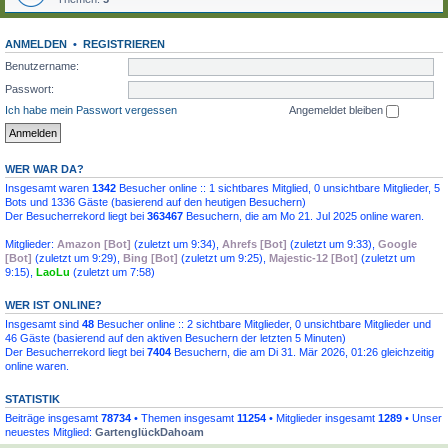
ANMELDEN
•
REGISTRIEREN
Benutzername:
Passwort:
Ich habe mein Passwort vergessen
Angemeldet bleiben
WER WAR DA?
Insgesamt waren
1342
Besucher online :: 1 sichtbares Mitglied, 0 unsichtbare Mitglieder, 5
Bots und 1336 Gäste (basierend auf den heutigen Besuchern)
Der Besucherrekord liegt bei
363467
Besuchern, die am Mo 21. Jul 2025 online waren.
Mitglieder:
Amazon [Bot]
(
zuletzt um 9:34
),
Ahrefs [Bot]
(
zuletzt um 9:33
),
Google
[Bot]
(
zuletzt um 9:29
),
Bing [Bot]
(
zuletzt um 9:25
),
Majestic-12 [Bot]
(
zuletzt um
9:15
),
LaoLu
(
zuletzt um 7:58
)
WER IST ONLINE?
Insgesamt sind
48
Besucher online :: 2 sichtbare Mitglieder, 0 unsichtbare Mitglieder und
46 Gäste (basierend auf den aktiven Besuchern der letzten 5 Minuten)
Der Besucherrekord liegt bei
7404
Besuchern, die am Di 31. Mär 2026, 01:26 gleichzeitig
online waren.
STATISTIK
Beiträge insgesamt
78734
• Themen insgesamt
11254
• Mitglieder insgesamt
1289
• Unser
neuestes Mitglied:
GartenglückDahoam