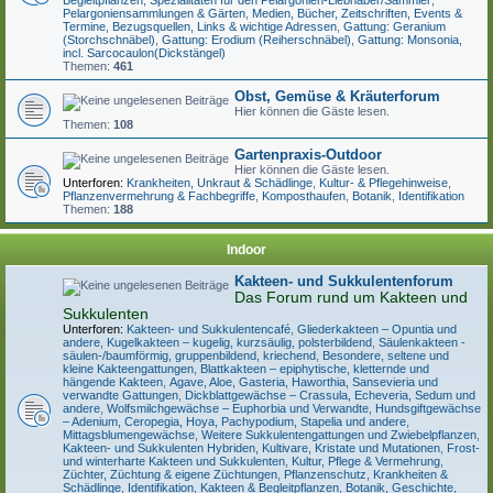
Begleitpflanzen
,
Spezialitäten für den Pelargonien-Liebhaber/Sammler
,
Pelargoniensammlungen & Gärten
,
Medien, Bücher, Zeitschriften, Events &
Termine
,
Bezugsquellen, Links & wichtige Adressen
,
Gattung: Geranium
(Storchschnäbel)
,
Gattung: Erodium (Reiherschnäbel)
,
Gattung: Monsonia,
incl. Sarcocaulon(Dickstängel)
Themen:
461
Obst, Gemüse & Kräuterforum
Hier können die Gäste lesen.
Themen:
108
Gartenpraxis-Outdoor
Hier können die Gäste lesen.
Unterforen:
Krankheiten, Unkraut & Schädlinge
,
Kultur- & Pflegehinweise
,
Pflanzenvermehrung & Fachbegriffe
,
Komposthaufen
,
Botanik
,
Identifikation
Themen:
188
Indoor
Kakteen- und Sukkulentenforum
Das Forum rund um Kakteen und
Sukkulenten
Unterforen:
Kakteen- und Sukkulentencafé
,
Gliederkakteen – Opuntia und
andere
,
Kugelkakteen – kugelig, kurzsäulig, polsterbildend
,
Säulenkakteen -
säulen-/baumförmig, gruppenbildend, kriechend
,
Besondere, seltene und
kleine Kakteengattungen
,
Blattkakteen – epiphytische, kletternde und
hängende Kakteen
,
Agave, Aloe, Gasteria, Haworthia, Sansevieria und
verwandte Gattungen
,
Dickblattgewächse – Crassula, Echeveria, Sedum und
andere
,
Wolfsmilchgewächse – Euphorbia und Verwandte
,
Hundsgiftgewächse
– Adenium, Ceropegia, Hoya, Pachypodium, Stapelia und andere
,
Mittagsblumengewächse
,
Weitere Sukkulentengattungen und Zwiebelpflanzen
,
Kakteen- und Sukkulenten Hybriden, Kultivare, Kristate und Mutationen
,
Frost-
und winterharte Kakteen und Sukkulenten
,
Kultur, Pflege & Vermehrung
,
Züchter, Züchtung & eigene Züchtungen
,
Pflanzenschutz, Krankheiten &
Schädlinge
,
Identifikation
,
Kakteen & Begleitpflanzen
,
Botanik, Geschichte,