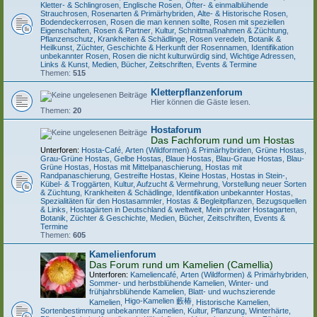
Kletter- & Schlingrosen
,
Englische Rosen
,
Öfter- & einmalblühende
Strauchrosen
,
Rosenarten & Primärhybriden
,
Alte- & Historische Rosen
,
Bodendeckerrosen
,
Rosen die man kennen sollte
,
Rosen mit speziellen
Eigenschaften
,
Rosen & Partner
,
Kultur, Schnittmaßnahmen & Züchtung
,
Pflanzenschutz, Krankheiten & Schädlinge
,
Rosen veredeln, Botanik &
Heilkunst
,
Züchter, Geschichte & Herkunft der Rosennamen
,
Identifikation
unbekannter Rosen
,
Rosen die nicht kulturwürdig sind
,
Wichtige Adressen,
Links & Kunst
,
Medien, Bücher, Zeitschriften, Events & Termine
Themen:
515
Kletterpflanzenforum
Hier können die Gäste lesen.
Themen:
20
Hostaforum
Das Fachforum rund um Hostas
Unterforen:
Hosta-Café
,
Arten (Wildformen) & Primärhybriden
,
Grüne Hostas
,
Grau-Grüne Hostas
,
Gelbe Hostas
,
Blaue Hostas
,
Blau-Graue Hostas
,
Blau-
Grüne Hostas
,
Hostas mit Mittelpanaschierung
,
Hostas mit
Randpanaschierung
,
Gestreifte Hostas
,
Kleine Hostas
,
Hostas in Stein-,
Kübel- & Troggärten
,
Kultur, Aufzucht & Vermehrung
,
Vorstellung neuer Sorten
& Züchtung
,
Krankheiten & Schädlinge
,
Identifikation unbekannter Hostas
,
Spezialitäten für den Hostasammler
,
Hostas & Begleitpflanzen
,
Bezugsquellen
& Links
,
Hostagärten in Deutschland & weltweit
,
Mein privater Hostagarten
,
Botanik, Züchter & Geschichte
,
Medien, Bücher, Zeitschriften, Events &
Termine
Themen:
605
Kamelienforum
Das Forum rund um Kamelien (Camellia)
Unterforen:
Kameliencafé
,
Arten (Wildformen) & Primärhybriden
,
Sommer- und herbstblühende Kamelien
,
Winter- und
frühjahrsblühende Kamelien
,
Blatt- und wuchszierende
Higo-Kamelien 藪椿
Kamelien
,
,
Historische Kamelien
,
Sortenbestimmung unbekannter Kamelien
,
Kultur, Pflanzung, Winterhärte,