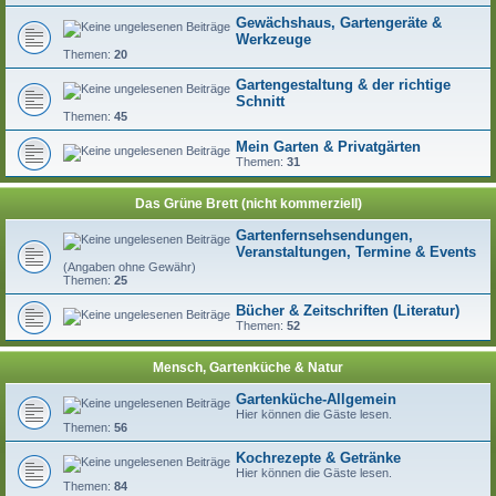
Gewächshaus, Gartengeräte &
Werkzeuge
Themen:
20
Gartengestaltung & der richtige
Schnitt
Themen:
45
Mein Garten & Privatgärten
Themen:
31
Das Grüne Brett (nicht kommerziell)
Gartenfernsehsendungen,
Veranstaltungen, Termine & Events
(Angaben ohne Gewähr)
Themen:
25
Bücher & Zeitschriften (Literatur)
Themen:
52
Mensch, Gartenküche & Natur
Gartenküche-Allgemein
Hier können die Gäste lesen.
Themen:
56
Kochrezepte & Getränke
Hier können die Gäste lesen.
Themen:
84