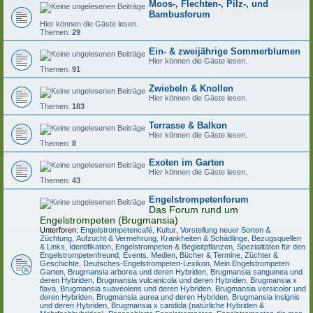
Moos-, Flechten-, Pilz-, und
Bambusforum
Hier können die Gäste lesen.
Themen:
29
Ein- & zweijährige Sommerblumen
Hier können die Gäste lesen.
Themen:
91
Zwiebeln & Knollen
Hier können die Gäste lesen.
Themen:
183
Terrasse & Balkon
Hier können die Gäste lesen.
Themen:
8
Exoten im Garten
Hier können die Gäste lesen.
Themen:
43
Engelstrompetenforum
Das Forum rund um
Engelstrompeten (Brugmansia)
Unterforen:
Engelstrompetencafé
,
Kultur
,
Vorstellung neuer Sorten &
Züchtung
,
Aufzucht & Vermehrung
,
Krankheiten & Schädlinge
,
Bezugsquellen
& Links
,
Identifikation
,
Engelstrompeten & Begleitpflanzen
,
Spezialitäten für den
Engelstrompetenfreund
,
Events, Medien, Bücher & Termine
,
Züchter &
Geschichte
,
Deutsches-Engelstrompeten-Lexikon
,
Mein Engelstrompeten
Garten
,
Brugmansia arborea und deren Hybriden
,
Brugmansia sanguinea und
deren Hybriden
,
Brugmansia vulcanicola und deren Hybriden
,
Brugmansia x
flava
,
Brugmansia suaveolens und deren Hybriden
,
Brugmansia versicolor und
deren Hybriden
,
Brugmansia aurea und deren Hybriden
,
Brugmansia insignis
und deren Hybriden
,
Brugmansia x candida (natürliche Hybriden &