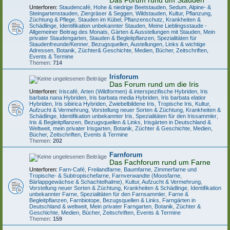
Das Forum rund um Stauden
Unterforen:
Staudencafé
,
Hohe & niedrige Beetstauden
,
Sedum, Alpine- &
Steingartenstauden
,
Ziergräser & Seggen
,
Wildstauden
,
Kultur, Pflanzung,
Züchtung & Pflege
,
Stauden im Kübel
,
Pflanzenschutz, Krankheiten &
Schädlinge
,
Identifikation unbekannter Stauden
,
Meine Lieblingsstaude -
Allgemeiner Beitrag des Monats
,
Gärten & Ausstellungen mit Stauden
,
Mein
privater Staudengarten
,
Stauden & Begleitpflanzen
,
Spezialitäten für
Staudenfreunde/Kenner
,
Bezugsquellen, Austellungen, Links & wichtige
Adressen
,
Botanik, Züchter& Geschichte
,
Medien, Bücher, Zeitschriften,
Events & Termine
Themen:
714
Irisforum
Das Forum rund um die Iris
Unterforen:
Iriscafé
,
Arten (Wildformen) & interspezifische Hybriden
,
Iris
barbata nana Hybriden
,
Iris barbata media Hybriden
,
Iris barbata elatior
Hybriden
,
Iris sibirica Hybriden
,
Zwiebelbildene Iris
,
Tropische Iris
,
Kultur,
Aufzucht & Vermehrung
,
Vorstellung neuer Sorten & Züchtung
,
Krankheiten &
Schädlinge
,
Identifikation unbekannter Iris
,
Spezialitäten für den Irissammler
,
Iris & Begleitpflanzen
,
Bezugsquellen & Links
,
Irisgärten in Deutschland &
Weltweit, mein privater Irisgarten
,
Botanik, Züchter & Geschichte
,
Medien,
Bücher, Zeitschriften, Events & Termine
Themen:
202
Farnforum
Das Fachforum rund um Farne
Unterforen:
Farn-Café
,
Freilandfarne
,
Baumfarne
,
Zimmerfarne und
Tropische- & Subtropischefarne
,
Farnverwandte (Moosfarne,
Bärlappgewächse & Schachtelhalme)
,
Kultur, Aufzucht & Vermehrung
,
Vorstellung neuer Sorten & Züchtung
,
Krankheiten & Schädlinge
,
Identifikation
unbekannter Farne
,
Spezialitäten für den Farnsammler
,
Farne &
Begleitpflanzen
,
Farnbiotope
,
Bezugsquellen & Links
,
Farngärten in
Deutschland & weltweit
,
Mein privater Farngarten
,
Botanik, Züchter &
Geschichte
,
Medien, Bücher, Zeitschriften, Events & Termine
Themen:
159