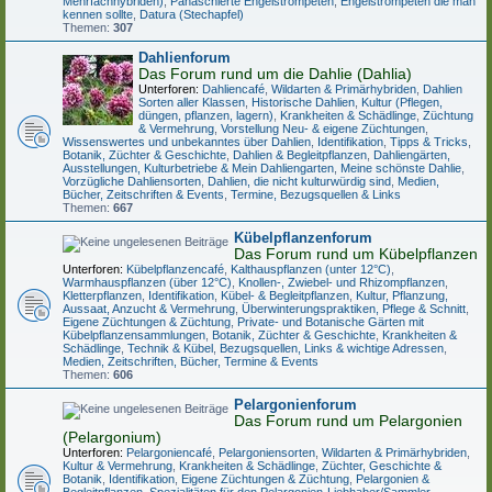
Mehrfachhybriden)
,
Panaschierte Engelstrompeten
,
Engelstrompeten die man
kennen sollte
,
Datura (Stechapfel)
Themen:
307
Dahlienforum
Das Forum rund um die Dahlie (Dahlia)
Unterforen:
Dahliencafé
,
Wildarten & Primärhybriden
,
Dahlien
Sorten aller Klassen
,
Historische Dahlien
,
Kultur (Pflegen,
düngen, pflanzen, lagern)
,
Krankheiten & Schädlinge
,
Züchtung
& Vermehrung
,
Vorstellung Neu- & eigene Züchtungen
,
Wissenswertes und unbekanntes über Dahlien
,
Identifikation
,
Tipps & Tricks
,
Botanik, Züchter & Geschichte
,
Dahlien & Begleitpflanzen
,
Dahliengärten,
Ausstellungen, Kulturbetriebe & Mein Dahliengarten
,
Meine schönste Dahlie
,
Vorzügliche Dahliensorten
,
Dahlien, die nicht kulturwürdig sind
,
Medien,
Bücher, Zeitschriften & Events
,
Termine, Bezugsquellen & Links
Themen:
667
Kübelpflanzenforum
Das Forum rund um Kübelpflanzen
Unterforen:
Kübelpflanzencafé
,
Kalthauspflanzen (unter 12°C)
,
Warmhauspflanzen (über 12°C)
,
Knollen-, Zwiebel- und Rhizompflanzen
,
Kletterpflanzen
,
Identifikation
,
Kübel- & Begleitpflanzen
,
Kultur, Pflanzung,
Aussaat, Anzucht & Vermehrung
,
Überwinterungspraktiken, Pflege & Schnitt
,
Eigene Züchtungen & Züchtung
,
Private- und Botanische Gärten mit
Kübelpflanzensammlungen
,
Botanik, Züchter & Geschichte
,
Krankheiten &
Schädlinge
,
Technik & Kübel
,
Bezugsquellen, Links & wichtige Adressen
,
Medien, Zeitschriften, Bücher, Termine & Events
Themen:
606
Pelargonienforum
Das Forum rund um Pelargonien
(Pelargonium)
Unterforen:
Pelargoniencafé
,
Pelargoniensorten
,
Wildarten & Primärhybriden
,
Kultur & Vermehrung
,
Krankheiten & Schädlinge
,
Züchter, Geschichte &
Botanik
,
Identifikation
,
Eigene Züchtungen & Züchtung
,
Pelargonien &