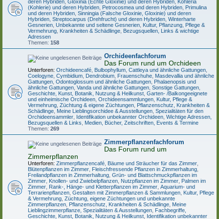
deren Hybriden
,
Gloxinia (Echte Gloxinie) und deren Hybriden
,
Kohleria
(Kohlerie) und deren Hybriden
,
Petrocosmea und deren Hybriden
,
Primulina
und deren Hybriden
,
Sinningia (Falsche Gloxinie, Gloxinie) und deren
Hybriden
,
Streptocarpus (Drehfrucht) und deren Hybriden
,
Winterharte
Gesnerien
,
Unbekannte und seltene Gesnerien
,
Kultur, Pflanzung, Pflege &
Vermehrung
,
Krankheiten & Schädlinge
,
Bezugsquellen, Links & wichtige
Adressen
Themen:
158
Orchideenfachforum
Das Forum rund um Orchideen
Unterforen:
Orchideencafé
,
Bulbophyllum
,
Cattleya und ähnliche Gattungen
,
Coelogyne
,
Cymbidium
,
Dendrobium
,
Frauenschuhe
,
Masdevallia und ähnliche
Gattungen
,
Odontoglossum und ähnliche Gattungen
,
Phalaenopsis und
ähnliche Gattungen
,
Vanda und ähnliche Gattungen
,
Sonstige Gattungen
,
Geschichte, Kunst, Botanik, Nutzung & Heilkunst
,
Garten- /Balkongeeignete
und einheimische Orchideen
,
Orchideensammlungen
,
Kultur, Pflege &
Vermehrung
,
Züchtung & eigene Züchtungen
,
Pflanzenschutz, Krankheiten &
Schädlinge
,
Meine Lieblingsorchidee & Ausstellungen
,
Spezialitäten für den
Orchideensammler
,
Identifikation unbekannter Orchideen
,
Wichtige Adressen,
Bezugsquellen & Links
,
Medien, Bücher, Zeitschriften, Events & Termine
Themen:
269
Zimmerpflanzenfachforum
Das Forum rund um
Zimmerpflanzen
Unterforen:
Zimmerpflanzencafé
,
Bäume und Sträucher für das Zimmer
,
Blütenpflanzen im Zimmer
,
Fleischfressende Pflanzen in Zimmerhaltung
,
Freilandpflanzen in Zimmerhaltung
,
Grün- und Blattschmuckpflanzen im
Zimmer
,
Knollen- und Zwiebelpflanzen
,
Nutzpflanzen im Zimmer
,
Palmen im
Zimmer
,
Rank-, Hänge- und Kletterpflanzen im Zimmer
,
Aquarium- und
Terrarienpflanzen
,
Gestalten mit Zimmerpflanzen & Sammlungen
,
Kultur, Pflege
& Vermehrung
,
Züchtung, eigene Züchtungen und unbekannte
Zimmerpflanzen
,
Pflanzenschutz, Krankheiten & Schädlinge
,
Meine
Lieblingzimmerpflanze, Spezialitäten & Ausstellungen
,
Fachbegriffe,
Geschichte, Kunst, Botanik, Nutzung & Heilkunst
,
Identifikation unbekannter