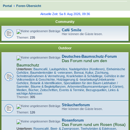
S
Portal
Foren-Übersicht
u
Aktuelle Zeit: Sa 8. Aug 2026, 09:36
c
Community
h
Café Smile
e
Hier können die Gäste lesen.
Themen:
235
Outdoor
Deutsches-Baumschutz-Forum
Das Forum rund um den
Baumschutz
Unterforen:
Baumcafé
,
Laubgehölze
,
Nadelgehölze (Koniferen)
,
Einheimische
Gehölze
,
Baumdenkmäler & -veteranen
,
Bonsai
,
Kultur, Züchtung,
Schnittmaßnahmen & Vermehrung
,
Krankheiten & Schädlinge
,
Gehölze in der
Volksmedizin & Geschichte
,
Holzlagerung & -bearbeitung/Unbekannte
Gehölze
,
Botanik & Identifikation
,
Spezialitäten für den Baum-Liebhaber /
Sammler
,
Bäume & Begleitpflanzen
,
Arboreten(Baumsammlungen & Gärten)
,
Medien, Bücher, Zeitschriften, Events & Termine
,
Bezugsquellen, Links &
wichtige Adressen
Themen:
305
Sträucherforum
Hier können die Gäste lesen.
Themen:
126
Rosenforum
Das Forum rund um Rosen (Rosa)
Unterforen:
Rosencafé
,
Beet- & Zwergrosen
,
Teehybriden & Edelrosen
,