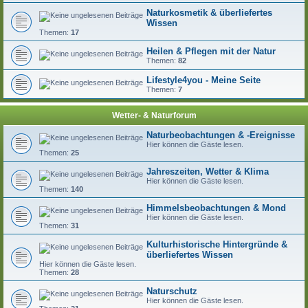
Naturkosmetik & überliefertes
Wissen
Themen:
17
Heilen & Pflegen mit der Natur
Themen:
82
Lifestyle4you - Meine Seite
Themen:
7
Wetter- & Naturforum
Naturbeobachtungen & -Ereignisse
Hier können die Gäste lesen.
Themen:
25
Jahreszeiten, Wetter & Klima
Hier können die Gäste lesen.
Themen:
140
Himmelsbeobachtungen & Mond
Hier können die Gäste lesen.
Themen:
31
Kulturhistorische Hintergründe &
überliefertes Wissen
Hier können die Gäste lesen.
Themen:
28
Naturschutz
Hier können die Gäste lesen.