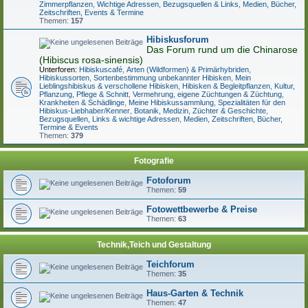
Zimmerpflanzen
,
Wichtige Adressen, Bezugsquellen & Links
,
Medien, Bücher,
Zeitschriften, Events & Termine
Themen:
157
Hibiskusforum
Das Forum rund um die Chinarose
(Hibiscus rosa-sinensis)
Unterforen:
Hibiskuscafé
,
Arten (Wildformen) & Primärhybriden
,
Hibiskussorten
,
Sortenbestimmung unbekannter Hibisken
,
Mein
Lieblingshibiskus & verschollene Hibisken
,
Hibisken & Begleitpflanzen
,
Kultur,
Pflanzung, Pflege & Schnitt
,
Vermehrung, eigene Züchtungen & Züchtung
,
Krankheiten & Schädlinge
,
Meine Hibiskussammlung
,
Spezialitäten für den
Hibiskus-Liebhaber/Kenner
,
Botanik, Medizin, Züchter & Geschichte
,
Bezugsquellen, Links & wichtige Adressen
,
Medien, Zeitschriften, Bücher,
Termine & Events
Themen:
379
Fotografie
Fotoforum
Themen:
59
Fotowettbewerbe & Preise
Themen:
63
Technik,Teich und Gestaltung
Teichforum
Themen:
35
Haus-Garten & Technik
Themen:
47