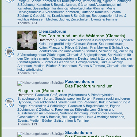
Pflege & Schnitt
,
Kamelien als Kübelpflanze
,
Vermehrung, eigene Züchtungen
& Züchtung
,
Kamelien & Begleitpflanzen
,
Gärten und Ausstellungen mit
Kamelien
,
Spezialitäten für den Kamelien-Liebhaber/Kenner
,
Meine
Lieblingskamelie & verschollene Kamelien
,
Duftende Kamelien
,
Botanik,
Züchter & Geschichte
,
Krankheiten & Schädlinge
,
Bezugsquellen, Links &
wichtige Adressen
,
Medien, Bücher, Zeitschriften, Events & Termine
Themen:
723
Clematisforum
Das Forum rund um die Waldrebe (Clematis)
Unterforen:
Clematiscafé
,
Wildarten & interspezifische Hybriden
,
Klein- und großblumige Clematis Sorten
,
Staudenclematis
,
Kultur, Pflanzung, Pflege & Schnitt
,
Krankheiten & Schädlinge
,
Identifikation von unbekannten Clematis
,
Vermehrung, Züchtung
& Vorstellung neuer Züchtungen
,
Clematis & Begleitpflanzen
,
Spezialitäten für
den Clematissammler
,
Clematisgärten in Deutschland & Europa
,
Mein privater
Clematisgarten
,
Züchter & Geschichte
,
Bezugsquellen, Links & wichtige
Adressen
,
Medien, Bücher, Zeitschriften, Events & Termine
,
Clematis, die nicht
kulturwürdig sind
Themen:
361
Paeonienforum
Das Fachforum rund um
Pfingstrosen(Paeonien)
Unterforen:
Paeonien-Café
,
Arten (Wildformen) & Primärhybriden
,
Strauchpaeonien Sorten
,
Staudenpaeonien Sorten
,
Paeonia rockii und deren
Hybriden
,
Intersektionelle Hybriden und Itoh-Paeonien
,
Kultur, Vermehrung &
Pflege
,
Krankheiten & Schädlinge
,
Paeonien & Begleitpflanzen
,
Eigene
Züchtungen & Züchtung
,
Paeonien als Kübelpflanzen
,
Gärten und
Ausstellungen mit Paeonien
,
Sortenbestimmung unbekannter Paeonien
,
Geschichte, Kunst & Botanik
,
Bezugsquellen, Links & wichtige Adressen
,
Events, Medien, Bücher, Zeitschriften & Termine
Themen:
173
Staudenforum