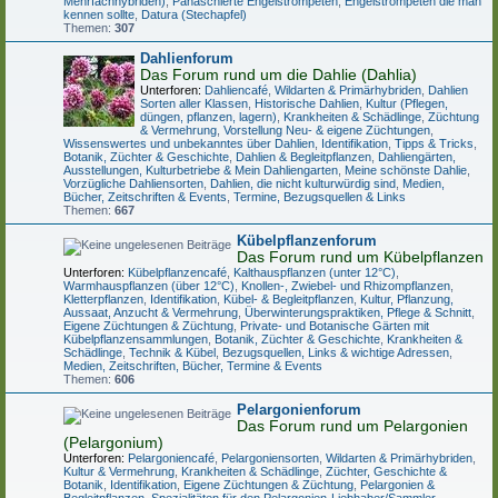
Mehrfachhybriden)
,
Panaschierte Engelstrompeten
,
Engelstrompeten die man
kennen sollte
,
Datura (Stechapfel)
Themen:
307
Dahlienforum
Das Forum rund um die Dahlie (Dahlia)
Unterforen:
Dahliencafé
,
Wildarten & Primärhybriden
,
Dahlien
Sorten aller Klassen
,
Historische Dahlien
,
Kultur (Pflegen,
düngen, pflanzen, lagern)
,
Krankheiten & Schädlinge
,
Züchtung
& Vermehrung
,
Vorstellung Neu- & eigene Züchtungen
,
Wissenswertes und unbekanntes über Dahlien
,
Identifikation
,
Tipps & Tricks
,
Botanik, Züchter & Geschichte
,
Dahlien & Begleitpflanzen
,
Dahliengärten,
Ausstellungen, Kulturbetriebe & Mein Dahliengarten
,
Meine schönste Dahlie
,
Vorzügliche Dahliensorten
,
Dahlien, die nicht kulturwürdig sind
,
Medien,
Bücher, Zeitschriften & Events
,
Termine, Bezugsquellen & Links
Themen:
667
Kübelpflanzenforum
Das Forum rund um Kübelpflanzen
Unterforen:
Kübelpflanzencafé
,
Kalthauspflanzen (unter 12°C)
,
Warmhauspflanzen (über 12°C)
,
Knollen-, Zwiebel- und Rhizompflanzen
,
Kletterpflanzen
,
Identifikation
,
Kübel- & Begleitpflanzen
,
Kultur, Pflanzung,
Aussaat, Anzucht & Vermehrung
,
Überwinterungspraktiken, Pflege & Schnitt
,
Eigene Züchtungen & Züchtung
,
Private- und Botanische Gärten mit
Kübelpflanzensammlungen
,
Botanik, Züchter & Geschichte
,
Krankheiten &
Schädlinge
,
Technik & Kübel
,
Bezugsquellen, Links & wichtige Adressen
,
Medien, Zeitschriften, Bücher, Termine & Events
Themen:
606
Pelargonienforum
Das Forum rund um Pelargonien
(Pelargonium)
Unterforen:
Pelargoniencafé
,
Pelargoniensorten
,
Wildarten & Primärhybriden
,
Kultur & Vermehrung
,
Krankheiten & Schädlinge
,
Züchter, Geschichte &
Botanik
,
Identifikation
,
Eigene Züchtungen & Züchtung
,
Pelargonien &