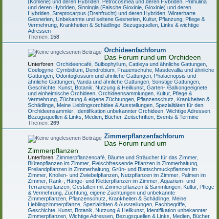
(Kohlerie) und deren Hybriden
,
Petrocosmea und deren Hybriden
,
Primulina
und deren Hybriden
,
Sinningia (Falsche Gloxinie, Gloxinie) und deren
Hybriden
,
Streptocarpus (Drehfrucht) und deren Hybriden
,
Winterharte
Gesnerien
,
Unbekannte und seltene Gesnerien
,
Kultur, Pflanzung, Pflege &
Vermehrung
,
Krankheiten & Schädlinge
,
Bezugsquellen, Links & wichtige
Adressen
Themen:
158
Orchideenfachforum
Das Forum rund um Orchideen
Unterforen:
Orchideencafé
,
Bulbophyllum
,
Cattleya und ähnliche Gattungen
,
Coelogyne
,
Cymbidium
,
Dendrobium
,
Frauenschuhe
,
Masdevallia und ähnliche
Gattungen
,
Odontoglossum und ähnliche Gattungen
,
Phalaenopsis und
ähnliche Gattungen
,
Vanda und ähnliche Gattungen
,
Sonstige Gattungen
,
Geschichte, Kunst, Botanik, Nutzung & Heilkunst
,
Garten- /Balkongeeignete
und einheimische Orchideen
,
Orchideensammlungen
,
Kultur, Pflege &
Vermehrung
,
Züchtung & eigene Züchtungen
,
Pflanzenschutz, Krankheiten &
Schädlinge
,
Meine Lieblingsorchidee & Ausstellungen
,
Spezialitäten für den
Orchideensammler
,
Identifikation unbekannter Orchideen
,
Wichtige Adressen,
Bezugsquellen & Links
,
Medien, Bücher, Zeitschriften, Events & Termine
Themen:
269
Zimmerpflanzenfachforum
Das Forum rund um
Zimmerpflanzen
Unterforen:
Zimmerpflanzencafé
,
Bäume und Sträucher für das Zimmer
,
Blütenpflanzen im Zimmer
,
Fleischfressende Pflanzen in Zimmerhaltung
,
Freilandpflanzen in Zimmerhaltung
,
Grün- und Blattschmuckpflanzen im
Zimmer
,
Knollen- und Zwiebelpflanzen
,
Nutzpflanzen im Zimmer
,
Palmen im
Zimmer
,
Rank-, Hänge- und Kletterpflanzen im Zimmer
,
Aquarium- und
Terrarienpflanzen
,
Gestalten mit Zimmerpflanzen & Sammlungen
,
Kultur, Pflege
& Vermehrung
,
Züchtung, eigene Züchtungen und unbekannte
Zimmerpflanzen
,
Pflanzenschutz, Krankheiten & Schädlinge
,
Meine
Lieblingzimmerpflanze, Spezialitäten & Ausstellungen
,
Fachbegriffe,
Geschichte, Kunst, Botanik, Nutzung & Heilkunst
,
Identifikation unbekannter
Zimmerpflanzen
,
Wichtige Adressen, Bezugsquellen & Links
,
Medien, Bücher,