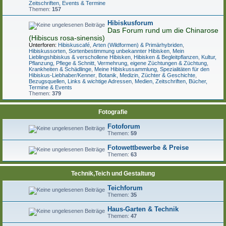
Zeitschriften, Events & Termine
Themen:
157
Hibiskusforum
Das Forum rund um die Chinarose
(Hibiscus rosa-sinensis)
Unterforen:
Hibiskuscafé
,
Arten (Wildformen) & Primärhybriden
,
Hibiskussorten
,
Sortenbestimmung unbekannter Hibisken
,
Mein
Lieblingshibiskus & verschollene Hibisken
,
Hibisken & Begleitpflanzen
,
Kultur,
Pflanzung, Pflege & Schnitt
,
Vermehrung, eigene Züchtungen & Züchtung
,
Krankheiten & Schädlinge
,
Meine Hibiskussammlung
,
Spezialitäten für den
Hibiskus-Liebhaber/Kenner
,
Botanik, Medizin, Züchter & Geschichte
,
Bezugsquellen, Links & wichtige Adressen
,
Medien, Zeitschriften, Bücher,
Termine & Events
Themen:
379
Fotografie
Fotoforum
Themen:
59
Fotowettbewerbe & Preise
Themen:
63
Technik,Teich und Gestaltung
Teichforum
Themen:
35
Haus-Garten & Technik
Themen:
47