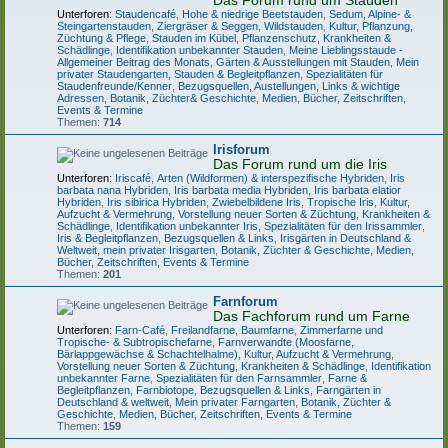
Das Forum rund um Stauden
Unterforen:
Staudencafé
,
Hohe & niedrige Beetstauden
,
Sedum, Alpine- &
Steingartenstauden
,
Ziergräser & Seggen
,
Wildstauden
,
Kultur, Pflanzung,
Züchtung & Pflege
,
Stauden im Kübel
,
Pflanzenschutz, Krankheiten &
Schädlinge
,
Identifikation unbekannter Stauden
,
Meine Lieblingsstaude -
Allgemeiner Beitrag des Monats
,
Gärten & Ausstellungen mit Stauden
,
Mein
privater Staudengarten
,
Stauden & Begleitpflanzen
,
Spezialitäten für
Staudenfreunde/Kenner
,
Bezugsquellen, Austellungen, Links & wichtige
Adressen
,
Botanik, Züchter& Geschichte
,
Medien, Bücher, Zeitschriften,
Events & Termine
Themen:
714
Irisforum
Das Forum rund um die Iris
Unterforen:
Iriscafé
,
Arten (Wildformen) & interspezifische Hybriden
,
Iris
barbata nana Hybriden
,
Iris barbata media Hybriden
,
Iris barbata elatior
Hybriden
,
Iris sibirica Hybriden
,
Zwiebelbildene Iris
,
Tropische Iris
,
Kultur,
Aufzucht & Vermehrung
,
Vorstellung neuer Sorten & Züchtung
,
Krankheiten &
Schädlinge
,
Identifikation unbekannter Iris
,
Spezialitäten für den Irissammler
,
Iris & Begleitpflanzen
,
Bezugsquellen & Links
,
Irisgärten in Deutschland &
Weltweit, mein privater Irisgarten
,
Botanik, Züchter & Geschichte
,
Medien,
Bücher, Zeitschriften, Events & Termine
Themen:
201
Farnforum
Das Fachforum rund um Farne
Unterforen:
Farn-Café
,
Freilandfarne
,
Baumfarne
,
Zimmerfarne und
Tropische- & Subtropischefarne
,
Farnverwandte (Moosfarne,
Bärlappgewächse & Schachtelhalme)
,
Kultur, Aufzucht & Vermehrung
,
Vorstellung neuer Sorten & Züchtung
,
Krankheiten & Schädlinge
,
Identifikation
unbekannter Farne
,
Spezialitäten für den Farnsammler
,
Farne &
Begleitpflanzen
,
Farnbiotope
,
Bezugsquellen & Links
,
Farngärten in
Deutschland & weltweit
,
Mein privater Farngarten
,
Botanik, Züchter &
Geschichte
,
Medien, Bücher, Zeitschriften, Events & Termine
Themen:
159