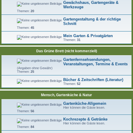
Gewächshaus, Gartengeräte &
Werkzeuge
Themen:
20
Gartengestaltung & der richtige
Schnitt
Themen:
45
Mein Garten & Privatgärten
Themen:
31
Das Grüne Brett (nicht kommerziell)
Gartenfernsehsendungen,
Veranstaltungen, Termine & Events
(Angaben ohne Gewähr)
Themen:
25
Bücher & Zeitschriften (Literatur)
Themen:
52
Mensch, Gartenküche & Natur
Gartenküche-Allgemein
Hier können die Gäste lesen.
Themen:
56
Kochrezepte & Getränke
Hier können die Gäste lesen.
Themen:
84