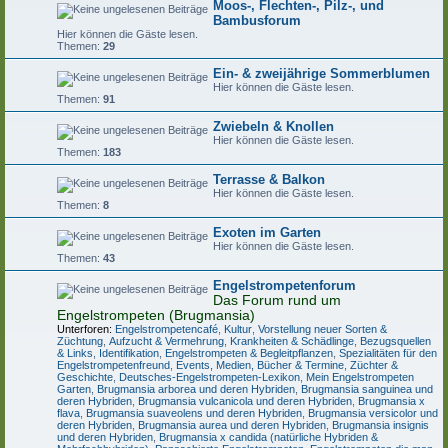
Moos-, Flechten-, Pilz-, und
Bambusforum
Hier können die Gäste lesen.
Themen:
29
Ein- & zweijährige Sommerblumen
Hier können die Gäste lesen.
Themen:
91
Zwiebeln & Knollen
Hier können die Gäste lesen.
Themen:
183
Terrasse & Balkon
Hier können die Gäste lesen.
Themen:
8
Exoten im Garten
Hier können die Gäste lesen.
Themen:
43
Engelstrompetenforum
Das Forum rund um
Engelstrompeten (Brugmansia)
Unterforen:
Engelstrompetencafé
,
Kultur
,
Vorstellung neuer Sorten &
Züchtung
,
Aufzucht & Vermehrung
,
Krankheiten & Schädlinge
,
Bezugsquellen
& Links
,
Identifikation
,
Engelstrompeten & Begleitpflanzen
,
Spezialitäten für den
Engelstrompetenfreund
,
Events, Medien, Bücher & Termine
,
Züchter &
Geschichte
,
Deutsches-Engelstrompeten-Lexikon
,
Mein Engelstrompeten
Garten
,
Brugmansia arborea und deren Hybriden
,
Brugmansia sanguinea und
deren Hybriden
,
Brugmansia vulcanicola und deren Hybriden
,
Brugmansia x
flava
,
Brugmansia suaveolens und deren Hybriden
,
Brugmansia versicolor und
deren Hybriden
,
Brugmansia aurea und deren Hybriden
,
Brugmansia insignis
und deren Hybriden
,
Brugmansia x candida (natürliche Hybriden &