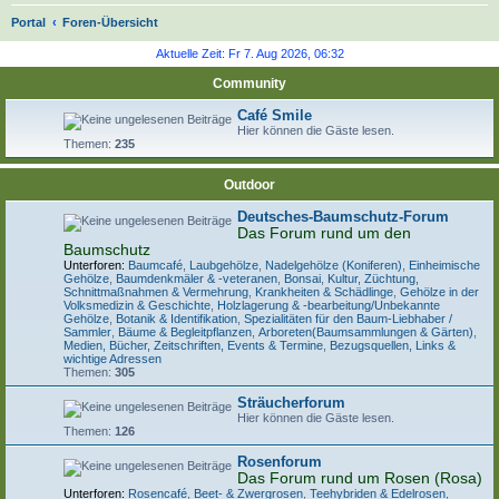
S
Portal
Foren-Übersicht
u
Aktuelle Zeit: Fr 7. Aug 2026, 06:32
c
Community
h
Café Smile
e
Hier können die Gäste lesen.
Themen:
235
Outdoor
Deutsches-Baumschutz-Forum
Das Forum rund um den
Baumschutz
Unterforen:
Baumcafé
,
Laubgehölze
,
Nadelgehölze (Koniferen)
,
Einheimische
Gehölze
,
Baumdenkmäler & -veteranen
,
Bonsai
,
Kultur, Züchtung,
Schnittmaßnahmen & Vermehrung
,
Krankheiten & Schädlinge
,
Gehölze in der
Volksmedizin & Geschichte
,
Holzlagerung & -bearbeitung/Unbekannte
Gehölze
,
Botanik & Identifikation
,
Spezialitäten für den Baum-Liebhaber /
Sammler
,
Bäume & Begleitpflanzen
,
Arboreten(Baumsammlungen & Gärten)
,
Medien, Bücher, Zeitschriften, Events & Termine
,
Bezugsquellen, Links &
wichtige Adressen
Themen:
305
Sträucherforum
Hier können die Gäste lesen.
Themen:
126
Rosenforum
Das Forum rund um Rosen (Rosa)
Unterforen:
Rosencafé
,
Beet- & Zwergrosen
,
Teehybriden & Edelrosen
,