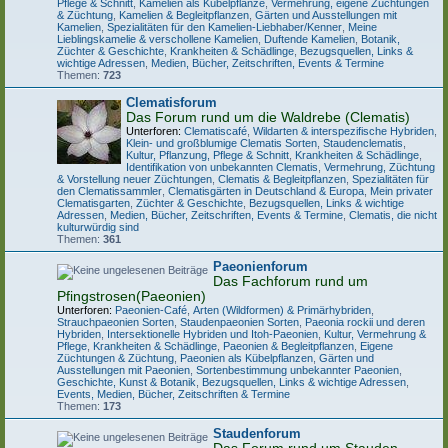
Pflege & Schnitt
,
Kamelien als Kübelpflanze
,
Vermehrung, eigene Züchtungen
& Züchtung
,
Kamelien & Begleitpflanzen
,
Gärten und Ausstellungen mit
Kamelien
,
Spezialitäten für den Kamelien-Liebhaber/Kenner
,
Meine
Lieblingskamelie & verschollene Kamelien
,
Duftende Kamelien
,
Botanik,
Züchter & Geschichte
,
Krankheiten & Schädlinge
,
Bezugsquellen, Links &
wichtige Adressen
,
Medien, Bücher, Zeitschriften, Events & Termine
Themen:
723
Clematisforum
Das Forum rund um die Waldrebe (Clematis)
Unterforen:
Clematiscafé
,
Wildarten & interspezifische Hybriden
,
Klein- und großblumige Clematis Sorten
,
Staudenclematis
,
Kultur, Pflanzung, Pflege & Schnitt
,
Krankheiten & Schädlinge
,
Identifikation von unbekannten Clematis
,
Vermehrung, Züchtung
& Vorstellung neuer Züchtungen
,
Clematis & Begleitpflanzen
,
Spezialitäten für
den Clematissammler
,
Clematisgärten in Deutschland & Europa
,
Mein privater
Clematisgarten
,
Züchter & Geschichte
,
Bezugsquellen, Links & wichtige
Adressen
,
Medien, Bücher, Zeitschriften, Events & Termine
,
Clematis, die nicht
kulturwürdig sind
Themen:
361
Paeonienforum
Das Fachforum rund um
Pfingstrosen(Paeonien)
Unterforen:
Paeonien-Café
,
Arten (Wildformen) & Primärhybriden
,
Strauchpaeonien Sorten
,
Staudenpaeonien Sorten
,
Paeonia rockii und deren
Hybriden
,
Intersektionelle Hybriden und Itoh-Paeonien
,
Kultur, Vermehrung &
Pflege
,
Krankheiten & Schädlinge
,
Paeonien & Begleitpflanzen
,
Eigene
Züchtungen & Züchtung
,
Paeonien als Kübelpflanzen
,
Gärten und
Ausstellungen mit Paeonien
,
Sortenbestimmung unbekannter Paeonien
,
Geschichte, Kunst & Botanik
,
Bezugsquellen, Links & wichtige Adressen
,
Events, Medien, Bücher, Zeitschriften & Termine
Themen:
173
Staudenforum