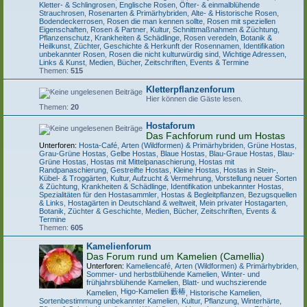
Kletter- & Schlingrosen
,
Englische Rosen
,
Öfter- & einmalblühende
Strauchrosen
,
Rosenarten & Primärhybriden
,
Alte- & Historische Rosen
,
Bodendeckerrosen
,
Rosen die man kennen sollte
,
Rosen mit speziellen
Eigenschaften
,
Rosen & Partner
,
Kultur, Schnittmaßnahmen & Züchtung
,
Pflanzenschutz, Krankheiten & Schädlinge
,
Rosen veredeln, Botanik &
Heilkunst
,
Züchter, Geschichte & Herkunft der Rosennamen
,
Identifikation
unbekannter Rosen
,
Rosen die nicht kulturwürdig sind
,
Wichtige Adressen,
Links & Kunst
,
Medien, Bücher, Zeitschriften, Events & Termine
Themen:
515
Kletterpflanzenforum
Hier können die Gäste lesen.
Themen:
20
Hostaforum
Das Fachforum rund um Hostas
Unterforen:
Hosta-Café
,
Arten (Wildformen) & Primärhybriden
,
Grüne Hostas
,
Grau-Grüne Hostas
,
Gelbe Hostas
,
Blaue Hostas
,
Blau-Graue Hostas
,
Blau-
Grüne Hostas
,
Hostas mit Mittelpanaschierung
,
Hostas mit
Randpanaschierung
,
Gestreifte Hostas
,
Kleine Hostas
,
Hostas in Stein-,
Kübel- & Troggärten
,
Kultur, Aufzucht & Vermehrung
,
Vorstellung neuer Sorten
& Züchtung
,
Krankheiten & Schädlinge
,
Identifikation unbekannter Hostas
,
Spezialitäten für den Hostasammler
,
Hostas & Begleitpflanzen
,
Bezugsquellen
& Links
,
Hostagärten in Deutschland & weltweit
,
Mein privater Hostagarten
,
Botanik, Züchter & Geschichte
,
Medien, Bücher, Zeitschriften, Events &
Termine
Themen:
605
Kamelienforum
Das Forum rund um Kamelien (Camellia)
Unterforen:
Kameliencafé
,
Arten (Wildformen) & Primärhybriden
,
Sommer- und herbstblühende Kamelien
,
Winter- und
frühjahrsblühende Kamelien
,
Blatt- und wuchszierende
Higo-Kamelien 藪椿
Kamelien
,
,
Historische Kamelien
,
Sortenbestimmung unbekannter Kamelien
,
Kultur, Pflanzung, Winterhärte,