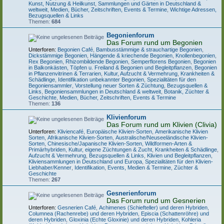
Kunst, Nutzung & Heilkunst
,
Sammlungen und Gärten in Deutschland &
weltweit
,
Medien, Bücher, Zeitschriften, Events & Termine
,
Wichtige Adressen,
Bezugsquellen & Links
Themen:
684
Begonienforum
Das Forum rund um Begonien
Unterforen:
Begonien Café
,
Bambusstämmige & strauchartige Begonien
,
Dickstämmige Begonien
,
Hängende & kriechende Begonien
,
Knollenbegonien
,
Rex Begonien
,
Rhizombildende Begonien
,
Semperflorens Begonien
,
Begonien
in Balkonkästen, Töpfen u. Freiland & Begonien und Begleitpflanzen
,
Begonien
in Pflanzenvitrinen & Terrarien
,
Kultur, Aufzucht & Vermehrung
,
Krankheiten &
Schädlinge
,
Identifikation unbekannter Begonien
,
Spezialitäten für den
Begoniensammler
,
Vorstellung neuer Sorten & Züchtung
,
Bezugsquellen &
Links
,
Begoniensammlungen in Deutschland & weltweit
,
Botanik, Züchter &
Geschichte
,
Medien, Bücher, Zeitschriften, Events & Termine
Themen:
136
Klivienforum
Das Forum rund um Klivien (Clivia)
Unterforen:
Kliviencafé
,
Europäische Klivien-Sorten
,
Amerikanische Klivien
Sorten
,
Afrikanische Klivien-Sorten
,
Australische/Neuseeländische Klivien-
Sorten
,
Chinesische/Japanische Klivien-Sorten
,
Wildformen-Arten &
Primärhybriden
,
Kultur, eigene Züchtungen & Zucht
,
Krankheiten & Schädlinge
,
Aufzucht & Vermehrung
,
Bezugsquellen & Links
,
Klivien und Begleitpflanzen
,
Kliviensammlungen in Deutschland und Europa
,
Spezialitäten für den Klivien-
Liebhaber/Kenner
,
Identifikation
,
Events, Medien & Termine
,
Züchter &
Geschichte
Themen:
267
Gesnerienforum
Das Forum rund um Gesnerien
Unterforen:
Gesnerien Café
,
Achimenes (Schiefteller) und deren Hybriden
,
Columnea (Rachenrebe) und deren Hybriden
,
Episcia (Schattenröhre) und
deren Hybriden
,
Gloxinia (Echte Gloxinie) und deren Hybriden
,
Kohleria