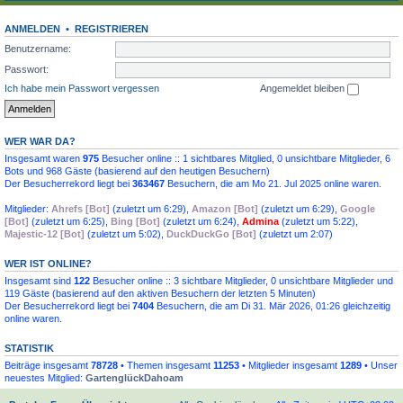
ANMELDEN
•
REGISTRIEREN
Benutzername:
Passwort:
Ich habe mein Passwort vergessen
Angemeldet bleiben
WER WAR DA?
Insgesamt waren
975
Besucher online :: 1 sichtbares Mitglied, 0 unsichtbare Mitglieder, 6
Bots und 968 Gäste (basierend auf den heutigen Besuchern)
Der Besucherrekord liegt bei
363467
Besuchern, die am Mo 21. Jul 2025 online waren.
Mitglieder:
Ahrefs [Bot]
(
zuletzt um 6:29
),
Amazon [Bot]
(
zuletzt um 6:29
),
Google
[Bot]
(
zuletzt um 6:25
),
Bing [Bot]
(
zuletzt um 6:24
),
Admina
(
zuletzt um 5:22
),
Majestic-12 [Bot]
(
zuletzt um 5:02
),
DuckDuckGo [Bot]
(
zuletzt um 2:07
)
WER IST ONLINE?
Insgesamt sind
122
Besucher online :: 3 sichtbare Mitglieder, 0 unsichtbare Mitglieder und
119 Gäste (basierend auf den aktiven Besuchern der letzten 5 Minuten)
Der Besucherrekord liegt bei
7404
Besuchern, die am Di 31. Mär 2026, 01:26 gleichzeitig
online waren.
STATISTIK
Beiträge insgesamt
78728
• Themen insgesamt
11253
• Mitglieder insgesamt
1289
• Unser
neuestes Mitglied:
GartenglückDahoam