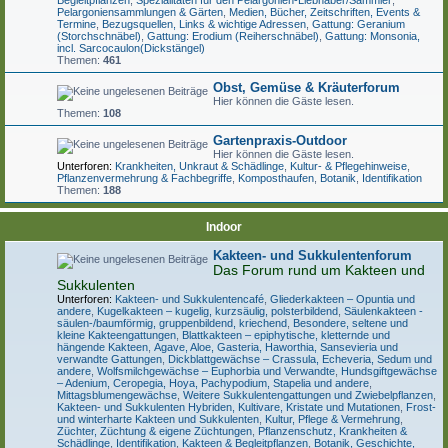
Begleitpflanzen
,
Spezialitäten für den Pelargonien-Liebhaber/Sammler
,
Pelargoniensammlungen & Gärten
,
Medien, Bücher, Zeitschriften, Events &
Termine
,
Bezugsquellen, Links & wichtige Adressen
,
Gattung: Geranium
(Storchschnäbel)
,
Gattung: Erodium (Reiherschnäbel)
,
Gattung: Monsonia,
incl. Sarcocaulon(Dickstängel)
Themen:
461
Obst, Gemüse & Kräuterforum
Hier können die Gäste lesen.
Themen:
108
Gartenpraxis-Outdoor
Hier können die Gäste lesen.
Unterforen:
Krankheiten, Unkraut & Schädlinge
,
Kultur- & Pflegehinweise
,
Pflanzenvermehrung & Fachbegriffe
,
Komposthaufen
,
Botanik
,
Identifikation
Themen:
188
Indoor
Kakteen- und Sukkulentenforum
Das Forum rund um Kakteen und
Sukkulenten
Unterforen:
Kakteen- und Sukkulentencafé
,
Gliederkakteen – Opuntia und
andere
,
Kugelkakteen – kugelig, kurzsäulig, polsterbildend
,
Säulenkakteen -
säulen-/baumförmig, gruppenbildend, kriechend
,
Besondere, seltene und
kleine Kakteengattungen
,
Blattkakteen – epiphytische, kletternde und
hängende Kakteen
,
Agave, Aloe, Gasteria, Haworthia, Sansevieria und
verwandte Gattungen
,
Dickblattgewächse – Crassula, Echeveria, Sedum und
andere
,
Wolfsmilchgewächse – Euphorbia und Verwandte
,
Hundsgiftgewächse
– Adenium, Ceropegia, Hoya, Pachypodium, Stapelia und andere
,
Mittagsblumengewächse
,
Weitere Sukkulentengattungen und Zwiebelpflanzen
,
Kakteen- und Sukkulenten Hybriden, Kultivare, Kristate und Mutationen
,
Frost-
und winterharte Kakteen und Sukkulenten
,
Kultur, Pflege & Vermehrung
,
Züchter, Züchtung & eigene Züchtungen
,
Pflanzenschutz, Krankheiten &
Schädlinge
,
Identifikation
,
Kakteen & Begleitpflanzen
,
Botanik, Geschichte,