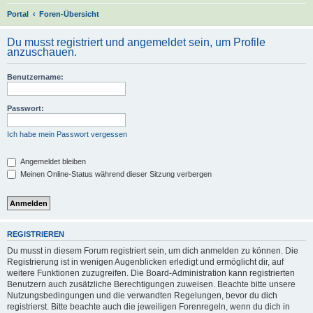
S
Portal
Foren-Übersicht
u
Du musst registriert und angemeldet sein, um Profile
c
anzuschauen.
h
Benutzername:
e
Passwort:
Ich habe mein Passwort vergessen
Angemeldet bleiben
Meinen Online-Status während dieser Sitzung verbergen
REGISTRIEREN
Du musst in diesem Forum registriert sein, um dich anmelden zu können. Die
Registrierung ist in wenigen Augenblicken erledigt und ermöglicht dir, auf
weitere Funktionen zuzugreifen. Die Board-Administration kann registrierten
Benutzern auch zusätzliche Berechtigungen zuweisen. Beachte bitte unsere
Nutzungsbedingungen und die verwandten Regelungen, bevor du dich
registrierst. Bitte beachte auch die jeweiligen Forenregeln, wenn du dich in