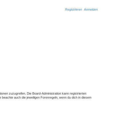
Registrieren
Anmelden
S
u
c
h
e
tionen zuzugreifen. Die Board-Administration kann registrierten
 beachte auch die jeweiligen Forenregeln, wenn du dich in diesem