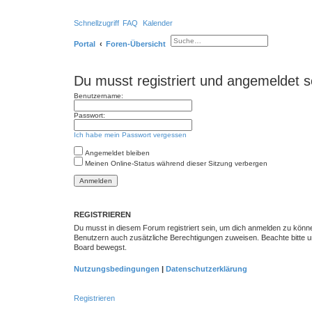
Schnellzugriff
FAQ
Kalender
E
Portal
Foren-Übersicht
r
S
w
u
e
c
i
h
t
Du musst registriert und angemeldet s
e
e
r
Benutzername:
t
e
S
Passwort:
u
c
Ich habe mein Passwort vergessen
h
e
Angemeldet bleiben
Meinen Online-Status während dieser Sitzung verbergen
REGISTRIEREN
Du musst in diesem Forum registriert sein, um dich anmelden zu können.
Benutzern auch zusätzliche Berechtigungen zuweisen. Beachte bitte un
Board bewegst.
Nutzungsbedingungen
|
Datenschutzerklärung
Registrieren