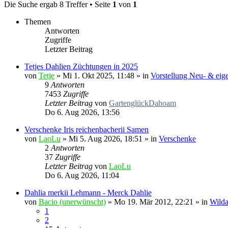
Die Suche ergab 8 Treffer • Seite
1
von
1
Themen
Antworten
Zugriffe
Letzter Beitrag
Tetjes Dahlien Züchtungen in 2025
von
Tetje
»
Mi 1. Okt 2025, 11:48
» in
Vorstellung Neu- & ei
9
Antworten
7453
Zugriffe
Letzter Beitrag
von
GartenglückDahoam
Do 6. Aug 2026, 13:56
Verschenke Iris reichenbacherii Samen
von
LaoLu
»
Mi 5. Aug 2026, 18:51
» in
Verschenke
2
Antworten
37
Zugriffe
Letzter Beitrag
von
LaoLu
Do 6. Aug 2026, 11:04
Dahlia merkii Lehmann - Merck Dahlie
von
Bacio (unerwünscht)
»
Mo 19. Mär 2012, 22:21
» in
Wilda
1
2