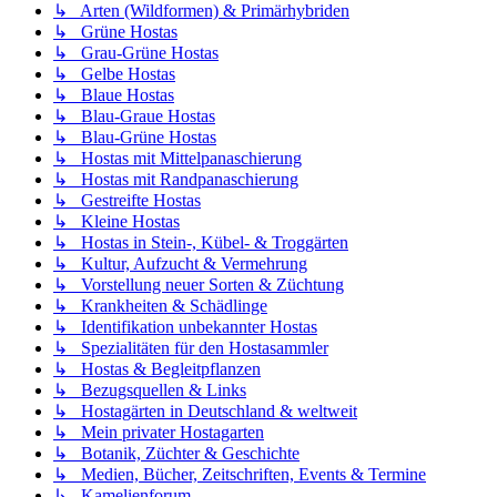
↳ Arten (Wildformen) & Primärhybriden
↳ Grüne Hostas
↳ Grau-Grüne Hostas
↳ Gelbe Hostas
↳ Blaue Hostas
↳ Blau-Graue Hostas
↳ Blau-Grüne Hostas
↳ Hostas mit Mittelpanaschierung
↳ Hostas mit Randpanaschierung
↳ Gestreifte Hostas
↳ Kleine Hostas
↳ Hostas in Stein-, Kübel- & Troggärten
↳ Kultur, Aufzucht & Vermehrung
↳ Vorstellung neuer Sorten & Züchtung
↳ Krankheiten & Schädlinge
↳ Identifikation unbekannter Hostas
↳ Spezialitäten für den Hostasammler
↳ Hostas & Begleitpflanzen
↳ Bezugsquellen & Links
↳ Hostagärten in Deutschland & weltweit
↳ Mein privater Hostagarten
↳ Botanik, Züchter & Geschichte
↳ Medien, Bücher, Zeitschriften, Events & Termine
↳ Kamelienforum