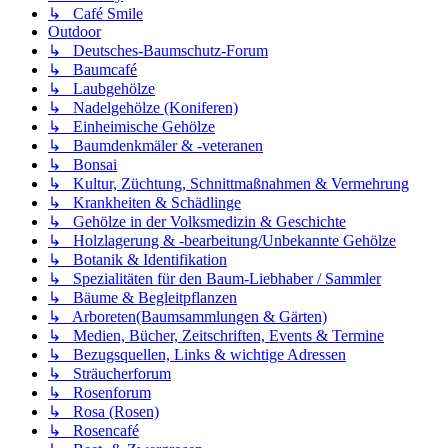
↳ Café Smile
Outdoor
↳ Deutsches-Baumschutz-Forum
↳ Baumcafé
↳ Laubgehölze
↳ Nadelgehölze (Koniferen)
↳ Einheimische Gehölze
↳ Baumdenkmäler & -veteranen
↳ Bonsai
↳ Kultur, Züchtung, Schnittmaßnahmen & Vermehrung
↳ Krankheiten & Schädlinge
↳ Gehölze in der Volksmedizin & Geschichte
↳ Holzlagerung & -bearbeitung/Unbekannte Gehölze
↳ Botanik & Identifikation
↳ Spezialitäten für den Baum-Liebhaber / Sammler
↳ Bäume & Begleitpflanzen
↳ Arboreten(Baumsammlungen & Gärten)
↳ Medien, Bücher, Zeitschriften, Events & Termine
↳ Bezugsquellen, Links & wichtige Adressen
↳ Sträucherforum
↳ Rosenforum
↳ Rosa (Rosen)
↳ Rosencafé