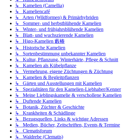
↳ Kamelien (Camellia)
↳ Kameliencafé
↳ Arten (Wildformen) & Primärhybriden
↳ Sommer- und herbstblühende Kamelien
↳ Winter- und frühjahrsblühende Kamelien
↳ Blatt- und wuchszierende Kamelien
↳ Higo-Kamelien 藪椿
↳ Historische Kamelien
↳ Sortenbestimmung unbekannter Kamelien
↳ Kultur, Pflanzung, Winterhärte, Pflege & Schnitt
↳ Kamelien als Kübelpflanze
↳ Vermehrung, eigene Züchtungen & Züchtung
↳ Kamelien & Begleitpflanzen
↳ Gärten und Ausstellungen mit Kamelien
↳ Spezialitäten für den Kamelien-Liebhaber/Kenner
↳ Meine Lieblingskamelie & verschollene Kamelien
↳ Duftende Kamelien
↳ Botanik, Züchter & Geschichte
↳ Krankheiten & Schädlinge
↳ Bezugsquellen, Links & wichtige Adressen
↳ Medien, Bücher, Zeitschriften, Events & Termine
↳ Clematisforum
↳ Waldrebe (Clematis)