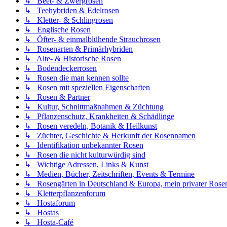
↳ Beet- & Zwergrosen
↳ Teehybriden & Edelrosen
↳ Kletter- & Schlingrosen
↳ Englische Rosen
↳ Öfter- & einmalblühende Strauchrosen
↳ Rosenarten & Primärhybriden
↳ Alte- & Historische Rosen
↳ Bodendeckerrosen
↳ Rosen die man kennen sollte
↳ Rosen mit speziellen Eigenschaften
↳ Rosen & Partner
↳ Kultur, Schnittmaßnahmen & Züchtung
↳ Pflanzenschutz, Krankheiten & Schädlinge
↳ Rosen veredeln, Botanik & Heilkunst
↳ Züchter, Geschichte & Herkunft der Rosennamen
↳ Identifikation unbekannter Rosen
↳ Rosen die nicht kulturwürdig sind
↳ Wichtige Adressen, Links & Kunst
↳ Medien, Bücher, Zeitschriften, Events & Termine
↳ Rosengärten in Deutschland & Europa, mein privater Rosen
↳ Kletterpflanzenforum
↳ Hostaforum
↳ Hostas
↳ Hosta-Café