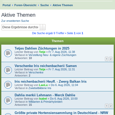
S
Portal
Foren-Übersicht
Suche
Aktive Themen
u
Aktive Themen
c
Zur erweiterten Suche
h
Suche
Erweiterte Suche
e
Die Suche ergab 9 Treffer • Seite
1
von
1
Themen
Tetjes Dahlien Züchtungen in 2025
Letzter Beitrag von
Tetje
«
Fr 7. Aug 2026, 11:38
Verfasst in
Vorstellung Neu- & eigene Züchtungen
Antworten:
10
1
2
Verschenke Iris reichenbacherii Samen
Letzter Beitrag von
Tetje
«
Fr 7. Aug 2026, 11:31
Verfasst in
Verschenke
Antworten:
2
Iris reichenbacherii Heuff. - Zwerg Balkan Iris
Letzter Beitrag von
LaoLu
«
Do 6. Aug 2026, 11:04
Verfasst in
Zwiebelbildene Iris
Dahlia merkii Lehmann - Merck Dahlie
Letzter Beitrag von
Isabel
«
Do 6. Aug 2026, 10:00
Verfasst in
Wildarten & Primärhybriden
Antworten:
15
1
2
Größte private Hortensiensammlung in Deutschland - NRW