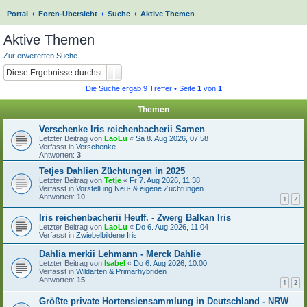
S
Portal
Foren-Übersicht
Suche
Aktive Themen
u
Aktive Themen
c
Zur erweiterten Suche
h
Suche
Erweiterte Suche
e
Die Suche ergab 9 Treffer • Seite
1
von
1
Themen
Verschenke Iris reichenbacherii Samen
Letzter Beitrag von
LaoLu
«
Sa 8. Aug 2026, 07:58
Verfasst in
Verschenke
Antworten:
3
Tetjes Dahlien Züchtungen in 2025
Letzter Beitrag von
Tetje
«
Fr 7. Aug 2026, 11:38
Verfasst in
Vorstellung Neu- & eigene Züchtungen
Antworten:
10
1
2
Iris reichenbacherii Heuff. - Zwerg Balkan Iris
Letzter Beitrag von
LaoLu
«
Do 6. Aug 2026, 11:04
Verfasst in
Zwiebelbildene Iris
Dahlia merkii Lehmann - Merck Dahlie
Letzter Beitrag von
Isabel
«
Do 6. Aug 2026, 10:00
Verfasst in
Wildarten & Primärhybriden
Antworten:
15
1
2
Größte private Hortensiensammlung in Deutschland - NRW