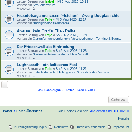
Letzter Beitrag von
Isabel
«
Mi 5. Aug 2026, 13:19
Verfasst in
Sträucherforum
Antworten:
2
Pseudotsuga menziesii 'Fletcheri' - Zwerg Douglasfichte
Letzter Beitrag von
Tetje
«
Mi 5. Aug 2026, 12:17
Verfasst in
Nadelgehölze (Koniferen)
Amrum, kein Ort für Eile - Reihe
Letzter Beitrag von
Tetje
«
So 2. Aug 2026, 16:39
Verfasst in
Gartenfernsehsendungen, Veranstaltungen, Termine & Events
Der Friesenwall als Einfriedung
Letzter Beitrag von
Tetje
«
So 2. Aug 2026, 11:26
Verfasst in
Gartengestaltung & der richtige Schnitt
Antworten:
3
Lughnasadh - ein keltisches Fest
Letzter Beitrag von
Tetje
«
So 2. Aug 2026, 11:21
Verfasst in
Kulturhistorische Hintergründe & überliefertes Wissen
Antworten:
1
Die Suche ergab 9 Treffer • Seite
1
von
1
Gehe zu
Portal
Foren-Übersicht
Alle Cookies löschen
Alle Zeiten sind
UTC+02:00
Kontakt
Nutzungsbedingungen
Netiquette
Datenschutzrichtlinie
Impressum