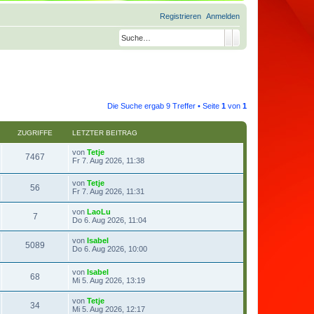
Registrieren
Anmelden
Suche
Erweiterte Suche
Die Suche ergab 9 Treffer • Seite
1
von
1
ZUGRIFFE
LETZTER BEITRAG
von
Tetje
7467
Fr 7. Aug 2026, 11:38
von
Tetje
56
Fr 7. Aug 2026, 11:31
von
LaoLu
7
Do 6. Aug 2026, 11:04
von
Isabel
5089
Do 6. Aug 2026, 10:00
von
Isabel
68
Mi 5. Aug 2026, 13:19
von
Tetje
34
Mi 5. Aug 2026, 12:17