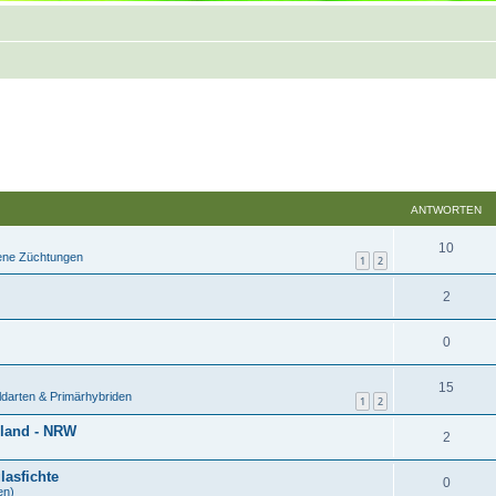
ANTWORTEN
10
gene Züchtungen
1
2
2
0
15
ldarten & Primärhybriden
1
2
hland - NRW
2
lasfichte
0
en)