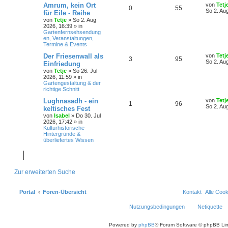
Amrum, kein Ort
von
Tetj
0
55
So 2. Au
für Eile - Reihe
von
Tetje
»
So 2. Aug
2026, 16:39
» in
Gartenfernsehsendung
en, Veranstaltungen,
Termine & Events
Der Friesenwall als
von
Tetj
3
95
So 2. Au
Einfriedung
von
Tetje
»
So 26. Jul
2026, 11:59
» in
Gartengestaltung & der
richtige Schnitt
Lughnasadh - ein
von
Tetj
1
96
So 2. Au
keltisches Fest
von
Isabel
»
Do 30. Jul
2026, 17:42
» in
Kulturhistorische
Hintergründe &
überliefertes Wissen
Zur erweiterten Suche
Portal
Foren-Übersicht
Kontakt
Alle Coo
Nutzungsbedingungen
Netiquette
Powered by
phpBB
® Forum Software © phpBB Lim