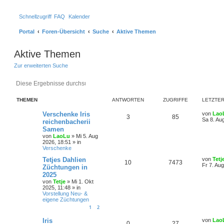
Schnellzugriff
FAQ
Kalender
Portal
Foren-Übersicht
Suche
Aktive Themen
Aktive Themen
Zur erweiterten Suche
Suche
Erweiterte Suche
THEMEN
ANTWORTEN
ZUGRIFFE
LETZTER
Verschenke Iris
von
Lao
3
85
Sa 8. Au
reichenbacherii
Samen
von
LaoLu
»
Mi 5. Aug
2026, 18:51
» in
Verschenke
Tetjes Dahlien
von
Tetj
10
7473
Fr 7. Au
Züchtungen in
2025
von
Tetje
»
Mi 1. Okt
2025, 11:48
» in
Vorstellung Neu- &
eigene Züchtungen
1
2
Iris
von
Lao
0
27