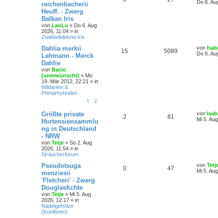
Do 6. Au
reichenbacherii
Heuff. - Zwerg
Balkan Iris
von
LaoLu
»
Do 6. Aug
2026, 11:04
» in
Zwiebelbildene Iris
Dahlia merkii
von
Isab
15
5089
Do 6. Au
Lehmann - Merck
Dahlie
von
Bacio
(unerwünscht)
»
Mo
19. Mär 2012, 22:21
» in
Wildarten &
Primärhybriden
1
2
Größte private
von
Isab
2
81
Mi 5. Au
Hortensiensammlu
ng in Deutschland
- NRW
von
Tetje
»
So 2. Aug
2026, 11:54
» in
Sträucherforum
Pseudotsuga
von
Tetj
0
47
Mi 5. Au
menziesii
'Fletcheri' - Zwerg
Douglasfichte
von
Tetje
»
Mi 5. Aug
2026, 12:17
» in
Nadelgehölze
(Koniferen)