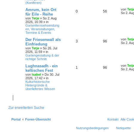
(Koniferen)
Amrum, kein Ort
von
Tetj
0
56
So 2. Au
für Eile - Reihe
von
Tetje
»
So 2. Aug
2026, 16:39
» in
Gartenfernsehsendung
en, Veranstaltungen,
Termine & Events
Der Friesenwall als
von
Tetj
3
96
So 2. Au
Einfriedung
von
Tetje
»
So 26. Jul
2026, 11:59
» in
Gartengestaltung & der
richtige Schnitt
Lughnasadh - ein
von
Tetj
1
96
So 2. Au
keltisches Fest
von
Isabel
»
Do 30. Jul
2026, 17:42
» in
Kulturhistorische
Hintergründe &
überliefertes Wissen
Zur erweiterten Suche
Portal
Foren-Übersicht
Kontakt
Alle Coo
Nutzungsbedingungen
Netiquette