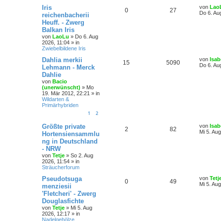
Iris
von
Lao
0
27
Do 6. Au
reichenbacherii
Heuff. - Zwerg
Balkan Iris
von
LaoLu
»
Do 6. Aug
2026, 11:04
» in
Zwiebelbildene Iris
Dahlia merkii
von
Isab
15
5090
Do 6. Au
Lehmann - Merck
Dahlie
von
Bacio
(unerwünscht)
»
Mo
19. Mär 2012, 22:21
» in
Wildarten &
Primärhybriden
1
2
Größte private
von
Isab
2
82
Mi 5. Au
Hortensiensammlu
ng in Deutschland
- NRW
von
Tetje
»
So 2. Aug
2026, 11:54
» in
Sträucherforum
Pseudotsuga
von
Tetj
0
49
Mi 5. Au
menziesii
'Fletcheri' - Zwerg
Douglasfichte
von
Tetje
»
Mi 5. Aug
2026, 12:17
» in
Nadelgehölze