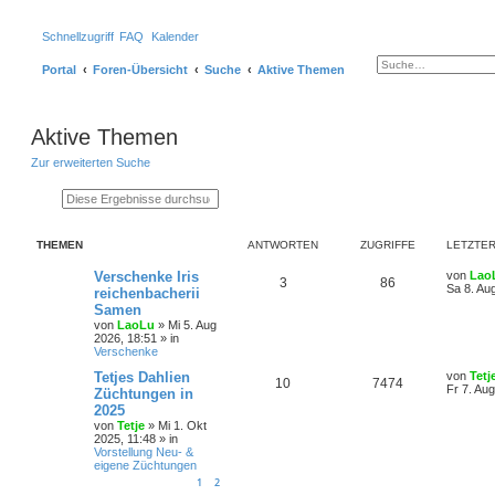
Schnellzugriff
FAQ
Kalender
Suche
Erweiterte Suche
Portal
Foren-Übersicht
Suche
Aktive Themen
Aktive Themen
Zur erweiterten Suche
Suche
Erweiterte Suche
THEMEN
ANTWORTEN
ZUGRIFFE
LETZTER
Verschenke Iris
von
Lao
3
86
Sa 8. Au
reichenbacherii
Samen
von
LaoLu
»
Mi 5. Aug
2026, 18:51
» in
Verschenke
Tetjes Dahlien
von
Tetj
10
7474
Fr 7. Au
Züchtungen in
2025
von
Tetje
»
Mi 1. Okt
2025, 11:48
» in
Vorstellung Neu- &
eigene Züchtungen
1
2