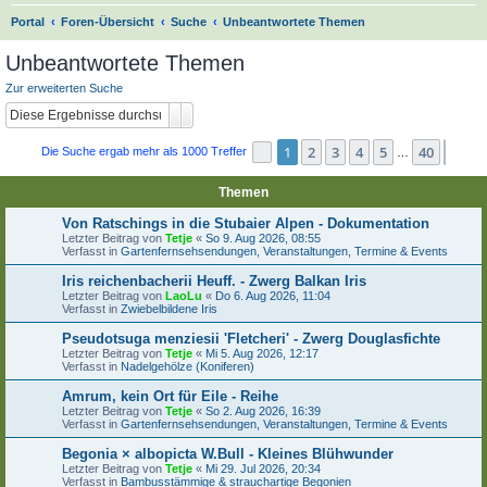
S
Portal
Foren-Übersicht
Suche
Unbeantwortete Themen
u
Unbeantwortete Themen
c
Zur erweiterten Suche
h
Suche
Erweiterte Suche
e
1
2
3
4
5
40
Seite
1
von
40
Näch
Die Suche ergab mehr als 1000 Treffer
…
Themen
Von Ratschings in die Stubaier Alpen - Dokumentation
Letzter Beitrag von
Tetje
«
So 9. Aug 2026, 08:55
Verfasst in
Gartenfernsehsendungen, Veranstaltungen, Termine & Events
Iris reichenbacherii Heuff. - Zwerg Balkan Iris
Letzter Beitrag von
LaoLu
«
Do 6. Aug 2026, 11:04
Verfasst in
Zwiebelbildene Iris
Pseudotsuga menziesii 'Fletcheri' - Zwerg Douglasfichte
Letzter Beitrag von
Tetje
«
Mi 5. Aug 2026, 12:17
Verfasst in
Nadelgehölze (Koniferen)
Amrum, kein Ort für Eile - Reihe
Letzter Beitrag von
Tetje
«
So 2. Aug 2026, 16:39
Verfasst in
Gartenfernsehsendungen, Veranstaltungen, Termine & Events
Begonia × albopicta W.Bull - Kleines Blühwunder
Letzter Beitrag von
Tetje
«
Mi 29. Jul 2026, 20:34
Verfasst in
Bambusstämmige & strauchartige Begonien