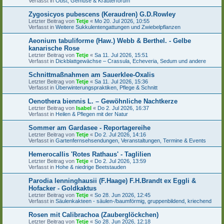
Verfasst in
Obst, Gemüse & Kräuterforum
Zygosicyos pubescens (Keraudren) G.D.Rowley
Letzter Beitrag von
Tetje
«
Mo 20. Jul 2026, 10:55
Verfasst in
Weitere Sukkulentengattungen und Zwiebelpflanzen
Aeonium tabuliforme (Haw.) Webb & Berthel. - Gelbe
kanarische Rose
Letzter Beitrag von
Tetje
«
Sa 11. Jul 2026, 15:51
Verfasst in
Dickblattgewächse – Crassula, Echeveria, Sedum und andere
Schnittmaßnahmen am Sauerklee-Oxalis
Letzter Beitrag von
Tetje
«
Sa 11. Jul 2026, 15:36
Verfasst in
Überwinterungspraktiken, Pflege & Schnitt
Oenothera biennis L. – Gewöhnliche Nachtkerze
Letzter Beitrag von
Isabel
«
Do 2. Jul 2026, 16:37
Verfasst in
Heilen & Pflegen mit der Natur
Sommer am Gardasee - Reportagereihe
Letzter Beitrag von
Tetje
«
Do 2. Jul 2026, 14:16
Verfasst in
Gartenfernsehsendungen, Veranstaltungen, Termine & Events
Hemerocallis 'Rotes Rathaus' - Taglilien
Letzter Beitrag von
Tetje
«
Do 2. Jul 2026, 13:59
Verfasst in
Hohe & niedrige Beetstauden
Parodia lenninghausii (F.Haage) F.H.Brandt ex Eggli &
Hofacker - Goldkaktus
Letzter Beitrag von
Tetje
«
So 28. Jun 2026, 12:45
Verfasst in
Säulenkakteen - säulen-/baumförmig, gruppenbildend, kriechend
Rosen mit Calibrachoa (Zauberglöckchen)
Letzter Beitrag von
Tetje
«
So 28. Jun 2026, 12:18