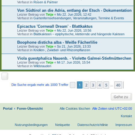
Verfasst in
Rosen & Partner
Von Südtirol an die Adria, entlang der Etsch - Dokumentation
Letzter Beitrag von
Tetje
«
Mo 22. Jun 2026, 12:42
Verfasst in
Gartenfernsehsendungen, Veranstaltungen, Termine & Events
Epicactus 'Cornwall Dream' - Blattkaktus
Letzter Beitrag von
Tetje
«
Mo 22. Jun 2026, 10:56
Verfasst in
Blattkakteen – epiphytische, kletternde und hängende Kakteen
Boophone disticha alba - Weiße Fächerlilie
Letzter Beitrag von
Tetje
«
So 21. Jun 2026, 13:33
Verfasst in
Knollen-, Zwiebel- und Rhizompflanzen
Viola guestphalica Nauenb. - Violette Galmei-Stiefmütterchen
Letzter Beitrag von
Tetje
«
Mi 17. Jun 2026, 15:54
Verfasst in
Wildstauden
1
2
3
4
5
40
Seite
1
von
40
Näch
Die Suche ergab mehr als 1000 Treffer
…
Gehe zu
Portal
Foren-Übersicht
Alle Cookies löschen
Alle Zeiten sind
UTC+02:00
Kontakt
Nutzungsbedingungen
Netiquette
Datenschutzrichtlinie
Impressum