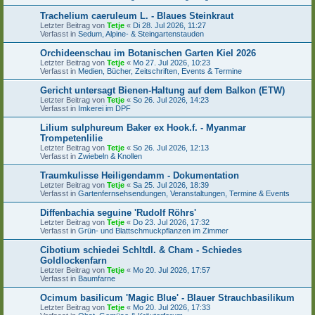
Trachelium caeruleum L. - Blaues Steinkraut
Letzter Beitrag von
Tetje
«
Di 28. Jul 2026, 11:27
Verfasst in
Sedum, Alpine- & Steingartenstauden
Orchideenschau im Botanischen Garten Kiel 2026
Letzter Beitrag von
Tetje
«
Mo 27. Jul 2026, 10:23
Verfasst in
Medien, Bücher, Zeitschriften, Events & Termine
Gericht untersagt Bienen-Haltung auf dem Balkon (ETW)
Letzter Beitrag von
Tetje
«
So 26. Jul 2026, 14:23
Verfasst in
Imkerei im DPF
Lilium sulphureum Baker ex Hook.f. - Myanmar
Trompetenlilie
Letzter Beitrag von
Tetje
«
So 26. Jul 2026, 12:13
Verfasst in
Zwiebeln & Knollen
Traumkulisse Heiligendamm - Dokumentation
Letzter Beitrag von
Tetje
«
Sa 25. Jul 2026, 18:39
Verfasst in
Gartenfernsehsendungen, Veranstaltungen, Termine & Events
Diffenbachia seguine 'Rudolf Röhrs'
Letzter Beitrag von
Tetje
«
Do 23. Jul 2026, 17:32
Verfasst in
Grün- und Blattschmuckpflanzen im Zimmer
Cibotium schiedei Schltdl. & Cham - Schiedes
Goldlockenfarn
Letzter Beitrag von
Tetje
«
Mo 20. Jul 2026, 17:57
Verfasst in
Baumfarne
Ocimum basilicum 'Magic Blue' - Blauer Strauchbasilikum
Letzter Beitrag von
Tetje
«
Mo 20. Jul 2026, 17:33