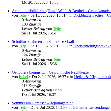
Mo 20. Jul 2026, 10:55
Aeonium tabuliforme (Haw.) Webb & Berthel. - Gelbe kanaris
von
Tetje
»
Sa 11. Jul 2026, 15:51
» in
Dickblattgewächse – Cr
0
Antworten
103
Zugriffe
Letzter Beitrag
von
Tetje
Sa 11. Jul 2026, 15:51
Schnittmaßnahmen am Sauerklee-Oxalis
von
Tetje
»
Sa 11. Jul 2026, 15:36
» in
Überwinterungspraktike
0
Antworten
124
Zugriffe
Letzter Beitrag
von
Tetje
Sa 11. Jul 2026, 15:36
Oenothera biennis L. – Gewöhnliche Nachtkerze
von
Isabel
»
Do 2. Jul 2026, 16:37
» in
Heilen & Pflegen mit d
0
Antworten
118
Zugriffe
Letzter Beitrag
von
Isabel
Do 2. Jul 2026, 16:37
Sommer am Gardasee - Reportagereihe
von
Tetje
»
Do 2. Jul 2026, 14:16
» in
Gartenfernsehsendungen