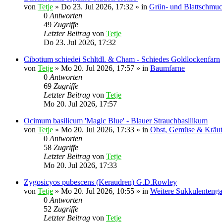
von
Tetje
»
Do 23. Jul 2026, 17:32
» in
Grün- und Blattschmu
0
Antworten
49
Zugriffe
Letzter Beitrag
von
Tetje
Do 23. Jul 2026, 17:32
Cibotium schiedei Schltdl. & Cham - Schiedes Goldlockenfarn
von
Tetje
»
Mo 20. Jul 2026, 17:57
» in
Baumfarne
0
Antworten
69
Zugriffe
Letzter Beitrag
von
Tetje
Mo 20. Jul 2026, 17:57
Ocimum basilicum 'Magic Blue' - Blauer Strauchbasilikum
von
Tetje
»
Mo 20. Jul 2026, 17:33
» in
Obst, Gemüse & Kräu
0
Antworten
58
Zugriffe
Letzter Beitrag
von
Tetje
Mo 20. Jul 2026, 17:33
Zygosicyos pubescens (Keraudren) G.D.Rowley
von
Tetje
»
Mo 20. Jul 2026, 10:55
» in
Weitere Sukkulentenga
0
Antworten
52
Zugriffe
Letzter Beitrag
von
Tetje