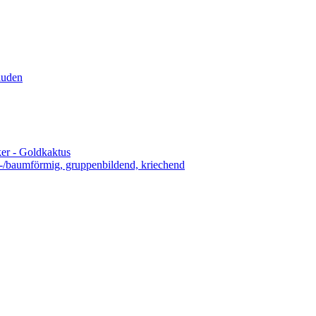
auden
er - Goldkaktus
n-/baumförmig, gruppenbildend, kriechend