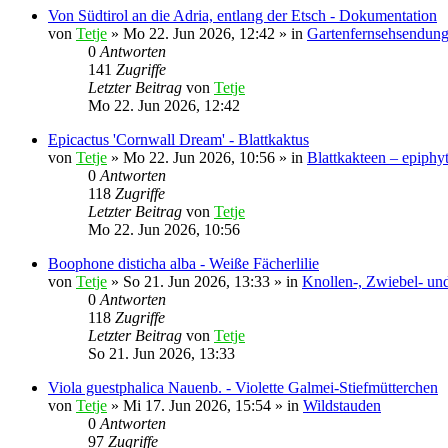
Von Südtirol an die Adria, entlang der Etsch - Dokumentation
von
Tetje
»
Mo 22. Jun 2026, 12:42
» in
Gartenfernsehsendung
0
Antworten
141
Zugriffe
Letzter Beitrag
von
Tetje
Mo 22. Jun 2026, 12:42
Epicactus 'Cornwall Dream' - Blattkaktus
von
Tetje
»
Mo 22. Jun 2026, 10:56
» in
Blattkakteen – epiphy
0
Antworten
118
Zugriffe
Letzter Beitrag
von
Tetje
Mo 22. Jun 2026, 10:56
Boophone disticha alba - Weiße Fächerlilie
von
Tetje
»
So 21. Jun 2026, 13:33
» in
Knollen-, Zwiebel- un
0
Antworten
118
Zugriffe
Letzter Beitrag
von
Tetje
So 21. Jun 2026, 13:33
Viola guestphalica Nauenb. - Violette Galmei-Stiefmütterchen
von
Tetje
»
Mi 17. Jun 2026, 15:54
» in
Wildstauden
0
Antworten
97
Zugriffe