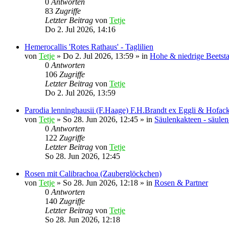
0
Antworten
83
Zugriffe
Letzter Beitrag
von
Tetje
Do 2. Jul 2026, 14:16
Hemerocallis 'Rotes Rathaus' - Taglilien
von
Tetje
»
Do 2. Jul 2026, 13:59
» in
Hohe & niedrige Beetst
0
Antworten
106
Zugriffe
Letzter Beitrag
von
Tetje
Do 2. Jul 2026, 13:59
Parodia lenninghausii (F.Haage) F.H.Brandt ex Eggli & Hofack
von
Tetje
»
So 28. Jun 2026, 12:45
» in
Säulenkakteen - säule
0
Antworten
122
Zugriffe
Letzter Beitrag
von
Tetje
So 28. Jun 2026, 12:45
Rosen mit Calibrachoa (Zauberglöckchen)
von
Tetje
»
So 28. Jun 2026, 12:18
» in
Rosen & Partner
0
Antworten
140
Zugriffe
Letzter Beitrag
von
Tetje
So 28. Jun 2026, 12:18