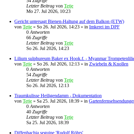
54
Zugriffe
Letzter Beitrag
von
Tetje
Mo 27. Jul 2026, 10:23
Gericht untersagt Bienen-Haltung auf dem Balkon (ETW)
von
Tetje
»
So 26. Jul 2026, 14:23
» in
Imkerei im DPF
0
Antworten
66
Zugriffe
Letzter Beitrag
von
Tetje
So 26. Jul 2026, 14:23
Lilium sulphureum Baker ex Hook.f. - Myanmar Trompetenlili
von
Tetje
»
So 26. Jul 2026, 12:13
» in
Zwiebeln & Knollen
0
Antworten
54
Zugriffe
Letzter Beitrag
von
Tetje
So 26. Jul 2026, 12:13
Traumkulisse Heiligendamm - Dokumentation
von
Tetje
»
Sa 25. Jul 2026, 18:39
» in
Gartenfernsehsendungen
0
Antworten
40
Zugriffe
Letzter Beitrag
von
Tetje
Sa 25. Jul 2026, 18:39
Diffenbachia seguine 'Rudolf Röhrs'