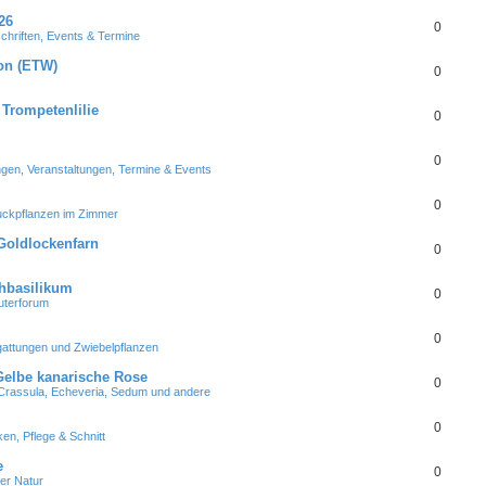
26
0
schriften, Events & Termine
kon (ETW)
0
Trompetenlilie
0
0
en, Veranstaltungen, Termine & Events
0
uckpflanzen im Zimmer
Goldlockenfarn
0
chbasilikum
0
uterforum
0
gattungen und Zwiebelpflanzen
Gelbe kanarische Rose
0
Crassula, Echeveria, Sedum und andere
0
en, Pflege & Schnitt
e
0
der Natur