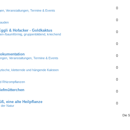
0
n, Veranstaltungen, Termine & Events
0
tauden
Eggli & Hofacker - Goldkaktus
0
len-/baumförmig, gruppenbildend, kriechend
0
 Dokumentation
0
ngen, Veranstaltungen, Termine & Events
0
hytische, kletternde und hängende Kakteen
0
nd Rhizompflanzen
tiefmütterchen
0
ß, eine alte Heilpflanze
0
t der Natur
Die S