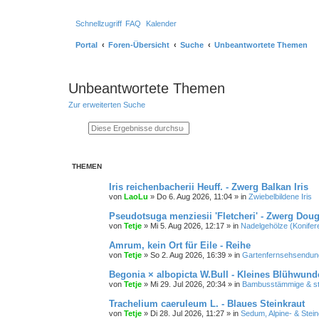
Schnellzugriff
FAQ
Kalender
Portal
Foren-Übersicht
Suche
Unbeantwortete Themen
Unbeantwortete Themen
Zur erweiterten Suche
Suche
Erweiterte Suche
THEMEN
Iris reichenbacherii Heuff. - Zwerg Balkan Iris
von
LaoLu
»
Do 6. Aug 2026, 11:04
» in
Zwiebelbildene Iris
Pseudotsuga menziesii 'Fletcheri' - Zwerg Doug
von
Tetje
»
Mi 5. Aug 2026, 12:17
» in
Nadelgehölze (Konifer
Amrum, kein Ort für Eile - Reihe
von
Tetje
»
So 2. Aug 2026, 16:39
» in
Gartenfernsehsendung
Begonia × albopicta W.Bull - Kleines Blühwund
von
Tetje
»
Mi 29. Jul 2026, 20:34
» in
Bambusstämmige & st
Trachelium caeruleum L. - Blaues Steinkraut
von
Tetje
»
Di 28. Jul 2026, 11:27
» in
Sedum, Alpine- & Stei