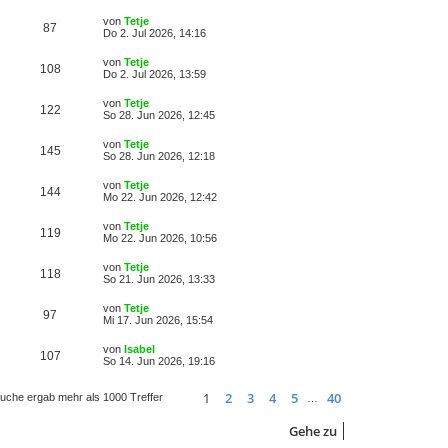
von
Tetje
87
Do 2. Jul 2026, 14:16
von
Tetje
108
Do 2. Jul 2026, 13:59
von
Tetje
122
So 28. Jun 2026, 12:45
von
Tetje
145
So 28. Jun 2026, 12:18
von
Tetje
144
Mo 22. Jun 2026, 12:42
von
Tetje
119
Mo 22. Jun 2026, 10:56
von
Tetje
118
So 21. Jun 2026, 13:33
von
Tetje
97
Mi 17. Jun 2026, 15:54
von
Isabel
107
So 14. Jun 2026, 19:16
1
2
3
4
5
40
uche ergab mehr als 1000 Treffer
…
Seite
1
von
40
Nächste
Gehe zu