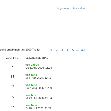
Registrieren
Anmelden
S
u
c
h
e
1
2
3
4
5
40
uche ergab mehr als 1000 Treffer
…
Seite
1
von
40
Nächste
ZUGRIFFE
LETZTER BEITRAG
von
LaoLu
7
Do 6. Aug 2026, 11:04
von
Tetje
34
Mi 5. Aug 2026, 12:17
von
Tetje
47
So 2. Aug 2026, 16:39
von
Tetje
49
Mi 29. Jul 2026, 20:34
von
Tetje
67
Di 28. Jul 2026, 11:27