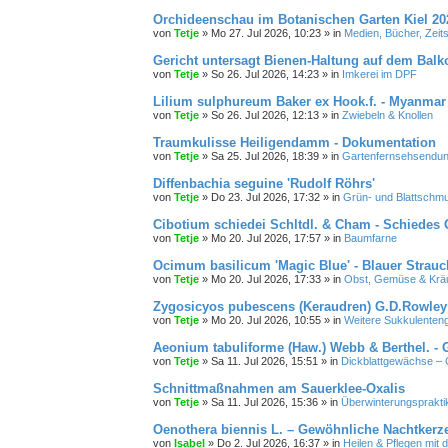
Orchideenschau im Botanischen Garten Kiel 20
von
Tetje
»
Mo 27. Jul 2026, 10:23
» in
Medien, Bücher, Zeit
Gericht untersagt Bienen-Haltung auf dem Bal
von
Tetje
»
So 26. Jul 2026, 14:23
» in
Imkerei im DPF
Lilium sulphureum Baker ex Hook.f. - Myanmar 
von
Tetje
»
So 26. Jul 2026, 12:13
» in
Zwiebeln & Knollen
Traumkulisse Heiligendamm - Dokumentation
von
Tetje
»
Sa 25. Jul 2026, 18:39
» in
Gartenfernsehsendung
Diffenbachia seguine 'Rudolf Röhrs'
von
Tetje
»
Do 23. Jul 2026, 17:32
» in
Grün- und Blattschm
Cibotium schiedei Schltdl. & Cham - Schiedes 
von
Tetje
»
Mo 20. Jul 2026, 17:57
» in
Baumfarne
Ocimum basilicum 'Magic Blue' - Blauer Strau
von
Tetje
»
Mo 20. Jul 2026, 17:33
» in
Obst, Gemüse & Krä
Zygosicyos pubescens (Keraudren) G.D.Rowley
von
Tetje
»
Mo 20. Jul 2026, 10:55
» in
Weitere Sukkulenten
Aeonium tabuliforme (Haw.) Webb & Berthel. - 
von
Tetje
»
Sa 11. Jul 2026, 15:51
» in
Dickblattgewächse – 
Schnittmaßnahmen am Sauerklee-Oxalis
von
Tetje
»
Sa 11. Jul 2026, 15:36
» in
Überwinterungspraktik
Oenothera biennis L. – Gewöhnliche Nachtkerz
von
Isabel
»
Do 2. Jul 2026, 16:37
» in
Heilen & Pflegen mit 