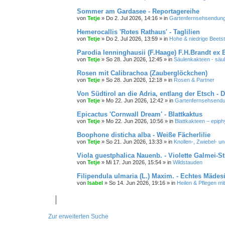
Sommer am Gardasee - Reportagereihe
von
Tetje
»
Do 2. Jul 2026, 14:16
» in
Gartenfernsehsendunge
Hemerocallis 'Rotes Rathaus' - Taglilien
von
Tetje
»
Do 2. Jul 2026, 13:59
» in
Hohe & niedrige Beets
Parodia lenninghausii (F.Haage) F.H.Brandt ex 
von
Tetje
»
So 28. Jun 2026, 12:45
» in
Säulenkakteen - säu
Rosen mit Calibrachoa (Zauberglöckchen)
von
Tetje
»
So 28. Jun 2026, 12:18
» in
Rosen & Partner
Von Südtirol an die Adria, entlang der Etsch -
von
Tetje
»
Mo 22. Jun 2026, 12:42
» in
Gartenfernsehsendu
Epicactus 'Cornwall Dream' - Blattkaktus
von
Tetje
»
Mo 22. Jun 2026, 10:56
» in
Blattkakteen – epip
Boophone disticha alba - Weiße Fächerlilie
von
Tetje
»
So 21. Jun 2026, 13:33
» in
Knollen-, Zwiebel- u
Viola guestphalica Nauenb. - Violette Galmei-S
von
Tetje
»
Mi 17. Jun 2026, 15:54
» in
Wildstauden
Filipendula ulmaria (L.) Maxim. - Echtes Mädesü
von
Isabel
»
So 14. Jun 2026, 19:16
» in
Heilen & Pflegen mi
Zur erweiterten Suche