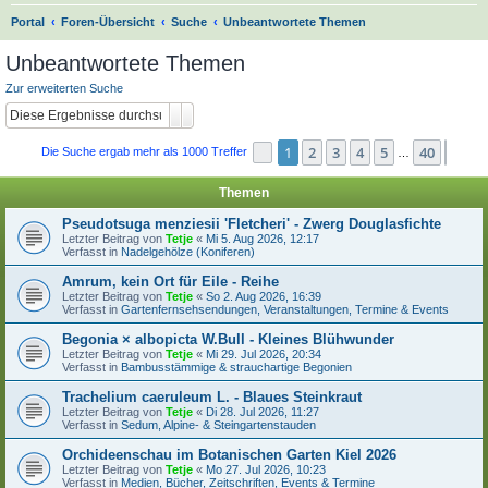
S
Portal
Foren-Übersicht
Suche
Unbeantwortete Themen
u
Unbeantwortete Themen
c
Zur erweiterten Suche
h
Suche
Erweiterte Suche
e
1
2
3
4
5
40
Seite
1
von
40
Näch
Die Suche ergab mehr als 1000 Treffer
…
Themen
Pseudotsuga menziesii 'Fletcheri' - Zwerg Douglasfichte
Letzter Beitrag von
Tetje
«
Mi 5. Aug 2026, 12:17
Verfasst in
Nadelgehölze (Koniferen)
Amrum, kein Ort für Eile - Reihe
Letzter Beitrag von
Tetje
«
So 2. Aug 2026, 16:39
Verfasst in
Gartenfernsehsendungen, Veranstaltungen, Termine & Events
Begonia × albopicta W.Bull - Kleines Blühwunder
Letzter Beitrag von
Tetje
«
Mi 29. Jul 2026, 20:34
Verfasst in
Bambusstämmige & strauchartige Begonien
Trachelium caeruleum L. - Blaues Steinkraut
Letzter Beitrag von
Tetje
«
Di 28. Jul 2026, 11:27
Verfasst in
Sedum, Alpine- & Steingartenstauden
Orchideenschau im Botanischen Garten Kiel 2026
Letzter Beitrag von
Tetje
«
Mo 27. Jul 2026, 10:23
Verfasst in
Medien, Bücher, Zeitschriften, Events & Termine