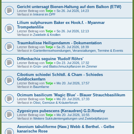
Gericht untersagt Bienen-Haltung auf dem Balkon (ETW)
Letzter Beitrag von
Tetje
«
So 26. Jul 2026, 14:23
Verfasst in
Imkerei im DPF
Lilium sulphureum Baker ex Hook.f. - Myanmar
Trompetenlilie
Letzter Beitrag von
Tetje
«
So 26. Jul 2026, 12:13
Verfasst in
Zwiebeln & Knollen
Traumkulisse Heiligendamm - Dokumentation
Letzter Beitrag von
Tetje
«
Sa 25. Jul 2026, 18:39
Verfasst in
Gartenfernsehsendungen, Veranstaltungen, Termine & Events
Diffenbachia seguine 'Rudolf Röhrs'
Letzter Beitrag von
Tetje
«
Do 23. Jul 2026, 17:32
Verfasst in
Grün- und Blattschmuckpflanzen im Zimmer
Cibotium schiedei Schltdl. & Cham - Schiedes
Goldlockenfarn
Letzter Beitrag von
Tetje
«
Mo 20. Jul 2026, 17:57
Verfasst in
Baumfarne
Ocimum basilicum 'Magic Blue' - Blauer Strauchbasilikum
Letzter Beitrag von
Tetje
«
Mo 20. Jul 2026, 17:33
Verfasst in
Obst, Gemüse & Kräuterforum
Zygosicyos pubescens (Keraudren) G.D.Rowley
Letzter Beitrag von
Tetje
«
Mo 20. Jul 2026, 10:55
Verfasst in
Weitere Sukkulentengattungen und Zwiebelpflanzen
Aeonium tabuliforme (Haw.) Webb & Berthel. - Gelbe
kanarische Rose