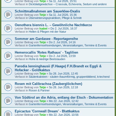
Letzter Beitrag von
Tetje
«
Sa 11. Jul 2026, 15:51
Verfasst in
Dickblattgewächse – Crassula, Echeveria, Sedum und andere
Schnittmaßnahmen am Sauerklee-Oxalis
Letzter Beitrag von
Tetje
«
Sa 11. Jul 2026, 15:36
Verfasst in
Überwinterungspraktiken, Pflege & Schnitt
Oenothera biennis L. – Gewöhnliche Nachtkerze
Letzter Beitrag von
Isabel
«
Do 2. Jul 2026, 16:37
Verfasst in
Heilen & Pflegen mit der Natur
Sommer am Gardasee - Reportagereihe
Letzter Beitrag von
Tetje
«
Do 2. Jul 2026, 14:16
Verfasst in
Gartenfernsehsendungen, Veranstaltungen, Termine & Events
Hemerocallis 'Rotes Rathaus' - Taglilien
Letzter Beitrag von
Tetje
«
Do 2. Jul 2026, 13:59
Verfasst in
Hohe & niedrige Beetstauden
Parodia lenninghausii (F.Haage) F.H.Brandt ex Eggli &
Hofacker - Goldkaktus
Letzter Beitrag von
Tetje
«
So 28. Jun 2026, 12:45
Verfasst in
Säulenkakteen - säulen-/baumförmig, gruppenbildend, kriechend
Rosen mit Calibrachoa (Zauberglöckchen)
Letzter Beitrag von
Tetje
«
So 28. Jun 2026, 12:18
Verfasst in
Rosen & Partner
Von Südtirol an die Adria, entlang der Etsch - Dokumentation
Letzter Beitrag von
Tetje
«
Mo 22. Jun 2026, 12:42
Verfasst in
Gartenfernsehsendungen, Veranstaltungen, Termine & Events
Epicactus 'Cornwall Dream' - Blattkaktus
Letzter Beitrag von
Tetje
«
Mo 22. Jun 2026, 10:56