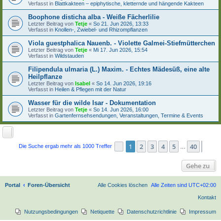
Verfasst in
Blattkakteen – epiphytische, kletternde und hängende Kakteen
Boophone disticha alba - Weiße Fächerlilie
Letzter Beitrag von
Tetje
«
So 21. Jun 2026, 13:33
Verfasst in
Knollen-, Zwiebel- und Rhizompflanzen
Viola guestphalica Nauenb. - Violette Galmei-Stiefmütterchen
Letzter Beitrag von
Tetje
«
Mi 17. Jun 2026, 15:54
Verfasst in
Wildstauden
Filipendula ulmaria (L.) Maxim. - Echtes Mädesüß, eine alte
Heilpflanze
Letzter Beitrag von
Isabel
«
So 14. Jun 2026, 19:16
Verfasst in
Heilen & Pflegen mit der Natur
Wasser für die wilde Isar - Dokumentation
Letzter Beitrag von
Tetje
«
So 14. Jun 2026, 16:00
Verfasst in
Gartenfernsehsendungen, Veranstaltungen, Termine & Events
1
2
3
4
5
40
Seite
1
von
40
Näch
Die Suche ergab mehr als 1000 Treffer
…
Gehe zu
Portal
Foren-Übersicht
Alle Cookies löschen
Alle Zeiten sind
UTC+02:00
Kontakt
Nutzungsbedingungen
Netiquette
Datenschutzrichtlinie
Impressum