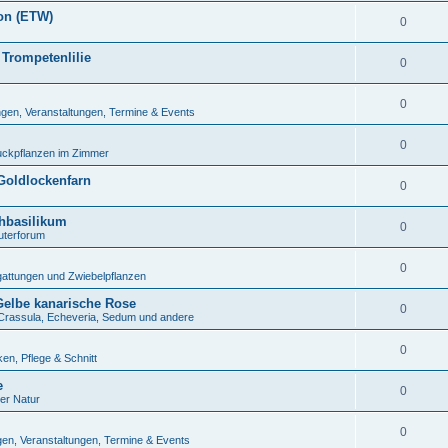
kon (ETW)
0
Trompetenlilie
0
0
en, Veranstaltungen, Termine & Events
0
uckpflanzen im Zimmer
Goldlockenfarn
0
chbasilikum
0
uterforum
0
gattungen und Zwiebelpflanzen
Gelbe kanarische Rose
0
Crassula, Echeveria, Sedum und andere
0
en, Pflege & Schnitt
e
0
der Natur
0
n, Veranstaltungen, Termine & Events