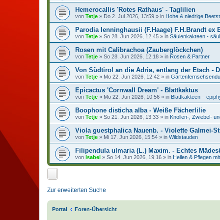
Hemerocallis 'Rotes Rathaus' - Taglilien
von
Tetje
»
Do 2. Jul 2026, 13:59
» in
Hohe & niedrige Beets
Parodia lenninghausii (F.Haage) F.H.Brandt ex 
von
Tetje
»
So 28. Jun 2026, 12:45
» in
Säulenkakteen - säu
Rosen mit Calibrachoa (Zauberglöckchen)
von
Tetje
»
So 28. Jun 2026, 12:18
» in
Rosen & Partner
Von Südtirol an die Adria, entlang der Etsch -
von
Tetje
»
Mo 22. Jun 2026, 12:42
» in
Gartenfernsehsendu
Epicactus 'Cornwall Dream' - Blattkaktus
von
Tetje
»
Mo 22. Jun 2026, 10:56
» in
Blattkakteen – epip
Boophone disticha alba - Weiße Fächerlilie
von
Tetje
»
So 21. Jun 2026, 13:33
» in
Knollen-, Zwiebel- u
Viola guestphalica Nauenb. - Violette Galmei-S
von
Tetje
»
Mi 17. Jun 2026, 15:54
» in
Wildstauden
Filipendula ulmaria (L.) Maxim. - Echtes Mädesü
von
Isabel
»
So 14. Jun 2026, 19:16
» in
Heilen & Pflegen mi
Zur erweiterten Suche
Portal
Foren-Übersicht