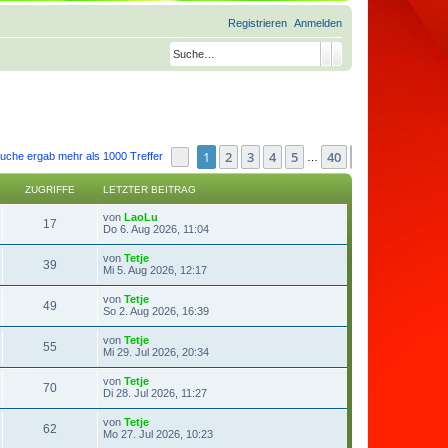
Registrieren
Anmelden
Suche
Erweiterte Suche
1
2
3
4
5
40
Seite
1
von
40
Nächste
uche ergab mehr als 1000 Treffer
…
ZUGRIFFE
LETZTER BEITRAG
von
LaoLu
17
Do 6. Aug 2026, 11:04
von
Tetje
39
Mi 5. Aug 2026, 12:17
von
Tetje
49
So 2. Aug 2026, 16:39
von
Tetje
55
Mi 29. Jul 2026, 20:34
von
Tetje
70
Di 28. Jul 2026, 11:27
von
Tetje
62
Mo 27. Jul 2026, 10:23