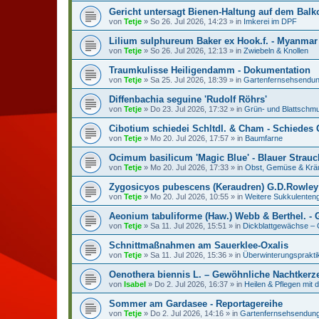
Gericht untersagt Bienen-Haltung auf dem Bal
von
Tetje
»
So 26. Jul 2026, 14:23
» in
Imkerei im DPF
Lilium sulphureum Baker ex Hook.f. - Myanmar 
von
Tetje
»
So 26. Jul 2026, 12:13
» in
Zwiebeln & Knollen
Traumkulisse Heiligendamm - Dokumentation
von
Tetje
»
Sa 25. Jul 2026, 18:39
» in
Gartenfernsehsendung
Diffenbachia seguine 'Rudolf Röhrs'
von
Tetje
»
Do 23. Jul 2026, 17:32
» in
Grün- und Blattschm
Cibotium schiedei Schltdl. & Cham - Schiedes 
von
Tetje
»
Mo 20. Jul 2026, 17:57
» in
Baumfarne
Ocimum basilicum 'Magic Blue' - Blauer Strau
von
Tetje
»
Mo 20. Jul 2026, 17:33
» in
Obst, Gemüse & Krä
Zygosicyos pubescens (Keraudren) G.D.Rowley
von
Tetje
»
Mo 20. Jul 2026, 10:55
» in
Weitere Sukkulenten
Aeonium tabuliforme (Haw.) Webb & Berthel. - 
von
Tetje
»
Sa 11. Jul 2026, 15:51
» in
Dickblattgewächse – 
Schnittmaßnahmen am Sauerklee-Oxalis
von
Tetje
»
Sa 11. Jul 2026, 15:36
» in
Überwinterungspraktik
Oenothera biennis L. – Gewöhnliche Nachtkerz
von
Isabel
»
Do 2. Jul 2026, 16:37
» in
Heilen & Pflegen mit 
Sommer am Gardasee - Reportagereihe
von
Tetje
»
Do 2. Jul 2026, 14:16
» in
Gartenfernsehsendunge