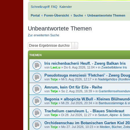
Schnellzugriff
FAQ
Kalender
Portal
Foren-Übersicht
Suche
Unbeantwortete Themen
Unbeantwortete Themen
Zur erweiterten Suche
Suche
Erweiterte Suche
THEMEN
Iris reichenbacherii Heuff. - Zwerg Balkan Iris
von
LaoLu
»
Do 6. Aug 2026, 11:04
» in
Zwiebelbildene Iris
Pseudotsuga menziesii 'Fletcheri' - Zwerg Doug
von
Tetje
»
Mi 5. Aug 2026, 12:17
» in
Nadelgehölze (Konifer
Amrum, kein Ort für Eile - Reihe
von
Tetje
»
So 2. Aug 2026, 16:39
» in
Gartenfernsehsendung
Begonia × albopicta W.Bull - Kleines Blühwund
von
Tetje
»
Mi 29. Jul 2026, 20:34
» in
Bambusstämmige & st
Trachelium caeruleum L. - Blaues Steinkraut
von
Tetje
»
Di 28. Jul 2026, 11:27
» in
Sedum, Alpine- & Stei
Orchideenschau im Botanischen Garten Kiel 20
von
Tetje
»
Mo 27. Jul 2026, 10:23
» in
Medien, Bücher, Zeit