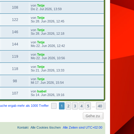
von
Tetje
108
Do 2. Jul 2026, 13:59
von
Tetje
122
So 28. Jun 2026, 12:45
von
Tetje
146
So 28. Jun 2026, 12:18
von
Tetje
144
Mo 22. Jun 2026, 12:42
von
Tetje
119
Mo 22. Jun 2026, 10:56
von
Tetje
118
So 21. Jun 2026, 13:33
von
Tetje
98
Mi 17. Jun 2026, 15:54
von
Isabel
107
So 14. Jun 2026, 19:16
1
2
3
4
5
40
Seite
1
von
40
Nächste
uche ergab mehr als 1000 Treffer
…
Gehe zu
Kontakt
Alle Cookies löschen
Alle Zeiten sind
UTC+02:00