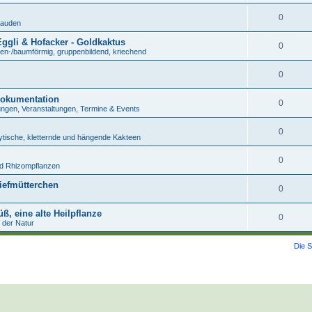
0
tauden
Eggli & Hofacker - Goldkaktus
0
len-/baumförmig, gruppenbildend, kriechend
0
 Dokumentation
0
ngen, Veranstaltungen, Termine & Events
0
hytische, kletternde und hängende Kakteen
0
nd Rhizompflanzen
tiefmütterchen
0
ß, eine alte Heilpflanze
0
t der Natur
Die S