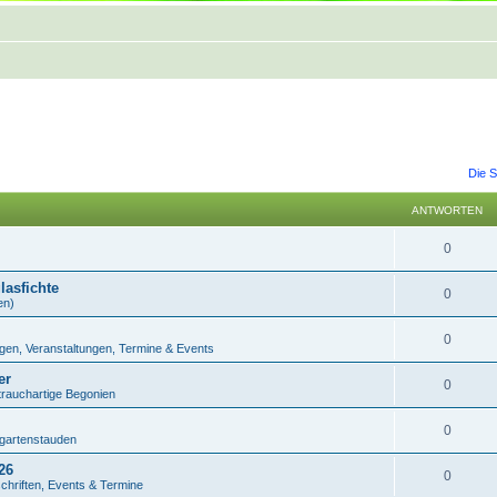
Die S
ANTWORTEN
0
lasfichte
0
en)
0
en, Veranstaltungen, Termine & Events
er
0
rauchartige Begonien
0
ngartenstauden
26
0
schriften, Events & Termine