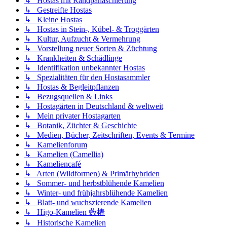
↳ Hostas mit Randpanaschierung
↳ Gestreifte Hostas
↳ Kleine Hostas
↳ Hostas in Stein-, Kübel- & Troggärten
↳ Kultur, Aufzucht & Vermehrung
↳ Vorstellung neuer Sorten & Züchtung
↳ Krankheiten & Schädlinge
↳ Identifikation unbekannter Hostas
↳ Spezialitäten für den Hostasammler
↳ Hostas & Begleitpflanzen
↳ Bezugsquellen & Links
↳ Hostagärten in Deutschland & weltweit
↳ Mein privater Hostagarten
↳ Botanik, Züchter & Geschichte
↳ Medien, Bücher, Zeitschriften, Events & Termine
↳ Kamelienforum
↳ Kamelien (Camellia)
↳ Kameliencafé
↳ Arten (Wildformen) & Primärhybriden
↳ Sommer- und herbstblühende Kamelien
↳ Winter- und frühjahrsblühende Kamelien
↳ Blatt- und wuchszierende Kamelien
↳ Higo-Kamelien 藪椿
↳ Historische Kamelien