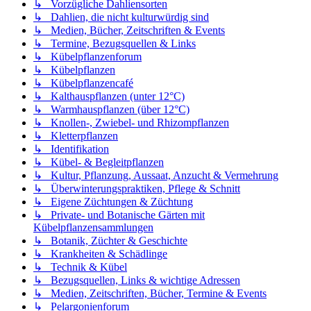
↳ Vorzügliche Dahliensorten
↳ Dahlien, die nicht kulturwürdig sind
↳ Medien, Bücher, Zeitschriften & Events
↳ Termine, Bezugsquellen & Links
↳ Kübelpflanzenforum
↳ Kübelpflanzen
↳ Kübelpflanzencafé
↳ Kalthauspflanzen (unter 12°C)
↳ Warmhauspflanzen (über 12°C)
↳ Knollen-, Zwiebel- und Rhizompflanzen
↳ Kletterpflanzen
↳ Identifikation
↳ Kübel- & Begleitpflanzen
↳ Kultur, Pflanzung, Aussaat, Anzucht & Vermehrung
↳ Überwinterungspraktiken, Pflege & Schnitt
↳ Eigene Züchtungen & Züchtung
↳ Private- und Botanische Gärten mit
Kübelpflanzensammlungen
↳ Botanik, Züchter & Geschichte
↳ Krankheiten & Schädlinge
↳ Technik & Kübel
↳ Bezugsquellen, Links & wichtige Adressen
↳ Medien, Zeitschriften, Bücher, Termine & Events
↳ Pelargonienforum