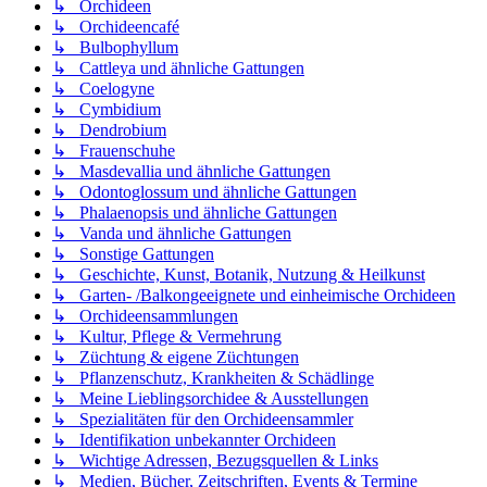
↳ Orchideen
↳ Orchideencafé
↳ Bulbophyllum
↳ Cattleya und ähnliche Gattungen
↳ Coelogyne
↳ Cymbidium
↳ Dendrobium
↳ Frauenschuhe
↳ Masdevallia und ähnliche Gattungen
↳ Odontoglossum und ähnliche Gattungen
↳ Phalaenopsis und ähnliche Gattungen
↳ Vanda und ähnliche Gattungen
↳ Sonstige Gattungen
↳ Geschichte, Kunst, Botanik, Nutzung & Heilkunst
↳ Garten- /Balkongeeignete und einheimische Orchideen
↳ Orchideensammlungen
↳ Kultur, Pflege & Vermehrung
↳ Züchtung & eigene Züchtungen
↳ Pflanzenschutz, Krankheiten & Schädlinge
↳ Meine Lieblingsorchidee & Ausstellungen
↳ Spezialitäten für den Orchideensammler
↳ Identifikation unbekannter Orchideen
↳ Wichtige Adressen, Bezugsquellen & Links
↳ Medien, Bücher, Zeitschriften, Events & Termine