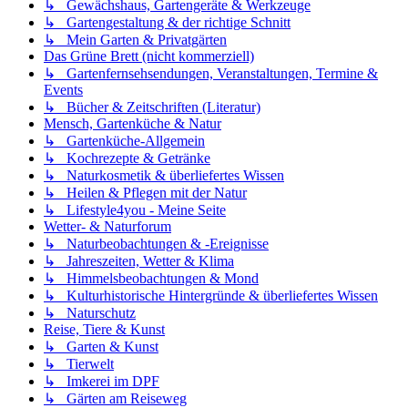
↳ Gewächshaus, Gartengeräte & Werkzeuge
↳ Gartengestaltung & der richtige Schnitt
↳ Mein Garten & Privatgärten
Das Grüne Brett (nicht kommerziell)
↳ Gartenfernsehsendungen, Veranstaltungen, Termine &
Events
↳ Bücher & Zeitschriften (Literatur)
Mensch, Gartenküche & Natur
↳ Gartenküche-Allgemein
↳ Kochrezepte & Getränke
↳ Naturkosmetik & überliefertes Wissen
↳ Heilen & Pflegen mit der Natur
↳ Lifestyle4you - Meine Seite
Wetter- & Naturforum
↳ Naturbeobachtungen & -Ereignisse
↳ Jahreszeiten, Wetter & Klima
↳ Himmelsbeobachtungen & Mond
↳ Kulturhistorische Hintergründe & überliefertes Wissen
↳ Naturschutz
Reise, Tiere & Kunst
↳ Garten & Kunst
↳ Tierwelt
↳ Imkerei im DPF
↳ Gärten am Reiseweg