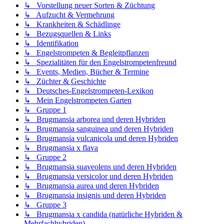
↳ Vorstellung neuer Sorten & Züchtung
↳ Aufzucht & Vermehrung
↳ Krankheiten & Schädlinge
↳ Bezugsquellen & Links
↳ Identifikation
↳ Engelstrompeten & Begleitpflanzen
↳ Spezialitäten für den Engelstrompetenfreund
↳ Events, Medien, Bücher & Termine
↳ Züchter & Geschichte
↳ Deutsches-Engelstrompeten-Lexikon
↳ Mein Engelstrompeten Garten
↳ Gruppe 1
↳ Brugmansia arborea und deren Hybriden
↳ Brugmansia sanguinea und deren Hybriden
↳ Brugmansia vulcanicola und deren Hybriden
↳ Brugmansia x flava
↳ Gruppe 2
↳ Brugmansia suaveolens und deren Hybriden
↳ Brugmansia versicolor und deren Hybriden
↳ Brugmansia aurea und deren Hybriden
↳ Brugmansia insignis und deren Hybriden
↳ Gruppe 3
↳ Brugmansia x candida (natürliche Hybriden &
Mehrfachhybriden)