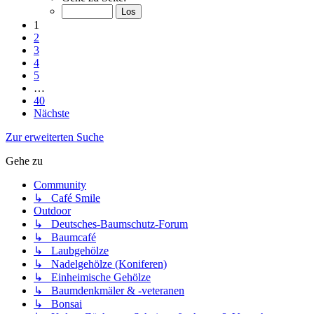
1
2
3
4
5
…
40
Nächste
Zur erweiterten Suche
Gehe zu
Community
↳ Café Smile
Outdoor
↳ Deutsches-Baumschutz-Forum
↳ Baumcafé
↳ Laubgehölze
↳ Nadelgehölze (Koniferen)
↳ Einheimische Gehölze
↳ Baumdenkmäler & -veteranen
↳ Bonsai