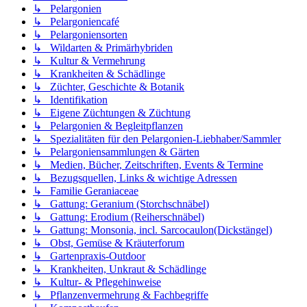
↳ Pelargonien
↳ Pelargoniencafé
↳ Pelargoniensorten
↳ Wildarten & Primärhybriden
↳ Kultur & Vermehrung
↳ Krankheiten & Schädlinge
↳ Züchter, Geschichte & Botanik
↳ Identifikation
↳ Eigene Züchtungen & Züchtung
↳ Pelargonien & Begleitpflanzen
↳ Spezialitäten für den Pelargonien-Liebhaber/Sammler
↳ Pelargoniensammlungen & Gärten
↳ Medien, Bücher, Zeitschriften, Events & Termine
↳ Bezugsquellen, Links & wichtige Adressen
↳ Familie Geraniaceae
↳ Gattung: Geranium (Storchschnäbel)
↳ Gattung: Erodium (Reiherschnäbel)
↳ Gattung: Monsonia, incl. Sarcocaulon(Dickstängel)
↳ Obst, Gemüse & Kräuterforum
↳ Gartenpraxis-Outdoor
↳ Krankheiten, Unkraut & Schädlinge
↳ Kultur- & Pflegehinweise
↳ Pflanzenvermehrung & Fachbegriffe