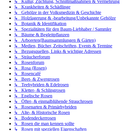
↳ Kultur, Züchtung, Schnittmaßnahmen & Vermehrung
↳ Krankheiten & Schädlinge
↳ Gehölze in der Volksmedizin & Geschichte
↳ Holzlagerung & -bearbeitung/Unbekannte Gehölze
↳ Botanik & Identifikation
↳ Spezialitäten für den Baum-Liebhaber / Sammler
↳ Bäume & Begleitpflanzen
↳ Arboreten(Baumsammlungen & Gärten)
↳ Medien, Bücher, Zeitschriften, Events & Termine
↳ Bezugsquellen, Links & wichtige Adressen
↳ Sträucherforum
↳ Rosenforum
↳ Rosa (Rosen)
↳ Rosencafé
↳ Beet- & Zwergrosen
↳ Teehybriden & Edelrosen
↳ Kletter- & Schlingrosen
↳ Englische Rosen
↳ Öfter- & einmalblühende Strauchrosen
↳ Rosenarten & Primärhybriden
↳ Alte- & Historische Rosen
↳ Bodendeckerrosen
↳ Rosen die man kennen sollte
↳ Rosen mit speziellen Eigenschaften