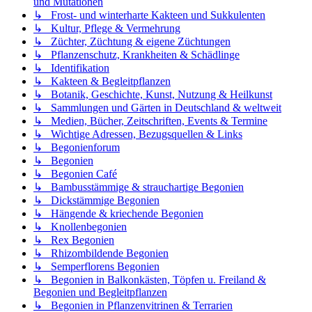
und Mutationen
↳ Frost- und winterharte Kakteen und Sukkulenten
↳ Kultur, Pflege & Vermehrung
↳ Züchter, Züchtung & eigene Züchtungen
↳ Pflanzenschutz, Krankheiten & Schädlinge
↳ Identifikation
↳ Kakteen & Begleitpflanzen
↳ Botanik, Geschichte, Kunst, Nutzung & Heilkunst
↳ Sammlungen und Gärten in Deutschland & weltweit
↳ Medien, Bücher, Zeitschriften, Events & Termine
↳ Wichtige Adressen, Bezugsquellen & Links
↳ Begonienforum
↳ Begonien
↳ Begonien Café
↳ Bambusstämmige & strauchartige Begonien
↳ Dickstämmige Begonien
↳ Hängende & kriechende Begonien
↳ Knollenbegonien
↳ Rex Begonien
↳ Rhizombildende Begonien
↳ Semperflorens Begonien
↳ Begonien in Balkonkästen, Töpfen u. Freiland &
Begonien und Begleitpflanzen
↳ Begonien in Pflanzenvitrinen & Terrarien