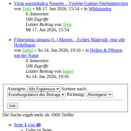
Viola guestphalica Nauenb. - Violette Galmei-Stiefmütterchen
von
Tetje
»
Mi 17. Jun 2026, 15:54
» in
Wildstauden
0
Antworten
100
Zugriffe
Letzter Beitrag
von
Tetje
Mi 17. Jun 2026, 15:54
Filipendula ulmaria (L.) Maxim. - Echtes Mädesüß, eine alte
Heilpflanze
von
Isabel
»
So 14. Jun 2026, 19:16
» in
Heilen & Pflegen
mit der Natur
0
Antworten
108
Zugriffe
Letzter Beitrag
von
Isabel
So 14. Jun 2026, 19:16
Anzeigen:
Sortiere nach:
Richtung:
Die Suche ergab mehr als 1000 Treffer
Seite
1
von
40
Gehe zu Seite: