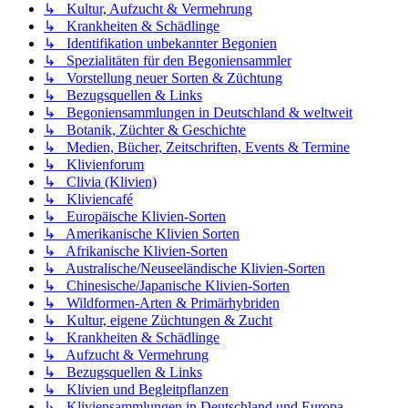
↳ Kultur, Aufzucht & Vermehrung
↳ Krankheiten & Schädlinge
↳ Identifikation unbekannter Begonien
↳ Spezialitäten für den Begoniensammler
↳ Vorstellung neuer Sorten & Züchtung
↳ Bezugsquellen & Links
↳ Begoniensammlungen in Deutschland & weltweit
↳ Botanik, Züchter & Geschichte
↳ Medien, Bücher, Zeitschriften, Events & Termine
↳ Klivienforum
↳ Clivia (Klivien)
↳ Kliviencafé
↳ Europäische Klivien-Sorten
↳ Amerikanische Klivien Sorten
↳ Afrikanische Klivien-Sorten
↳ Australische/Neuseeländische Klivien-Sorten
↳ Chinesische/Japanische Klivien-Sorten
↳ Wildformen-Arten & Primärhybriden
↳ Kultur, eigene Züchtungen & Zucht
↳ Krankheiten & Schädlinge
↳ Aufzucht & Vermehrung
↳ Bezugsquellen & Links
↳ Klivien und Begleitpflanzen
↳ Kliviensammlungen in Deutschland und Europa