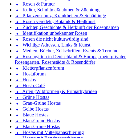
↳ Rosen & Partner
↳ Kultur, Schnittmaßnahmen & Züchtung
↳ Pflanzenschutz, Krankheiten & Schädlinge
↳ Rosen veredeln, Botanik & Heilkunst
↳ Züchter, Geschichte & Herkunft der Rosennamen
↳ Identifikation unbekannter Rosen
↳ Rosen die nicht kulturwürdig sind
↳ Wichtige Adressen, Links & Kunst
↳ Medien, Bücher, Zeitschriften, Events & Termine
↳ Rosengärten in Deutschland & Europa, mein privater
Rosengarten, Rosenstädte & Rosendörfer
↳ Kletterpflanzenforum
↳ Hostaforum
↳ Hostas
↳ Hosta-Café
↳ Arten (Wildformen) & Primärhybriden
↳ Grüne Hostas
↳ Grau-Grüne Hostas
↳ Gelbe Hostas
↳ Blaue Hostas
↳ Blau-Graue Hostas
↳ Blau-Grüne Hostas
↳ Hostas mit Mittelpanaschierung