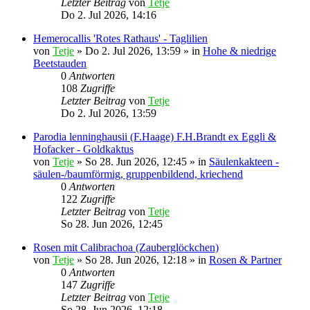
Letzter Beitrag
von
Tetje
Do 2. Jul 2026, 14:16
Hemerocallis 'Rotes Rathaus' - Taglilien
von
Tetje
»
Do 2. Jul 2026, 13:59
» in
Hohe & niedrige
Beetstauden
0
Antworten
108
Zugriffe
Letzter Beitrag
von
Tetje
Do 2. Jul 2026, 13:59
Parodia lenninghausii (F.Haage) F.H.Brandt ex Eggli &
Hofacker - Goldkaktus
von
Tetje
»
So 28. Jun 2026, 12:45
» in
Säulenkakteen -
säulen-/baumförmig, gruppenbildend, kriechend
0
Antworten
122
Zugriffe
Letzter Beitrag
von
Tetje
So 28. Jun 2026, 12:45
Rosen mit Calibrachoa (Zauberglöckchen)
von
Tetje
»
So 28. Jun 2026, 12:18
» in
Rosen & Partner
0
Antworten
147
Zugriffe
Letzter Beitrag
von
Tetje
So 28. Jun 2026, 12:18