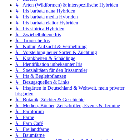
↳ Arten (Wildformen) & interspezifische Hybriden
↳ Iris barbata nana Hybriden
↳ Iris barbata media Hybriden
↳ Iris barbata elatior Hybriden
↳ Iris sibirica Hybriden
↳ Zwiebelbildene Iris
↳ Tropische Iris
↳ Kultur, Aufzucht & Vermehrung
↳ Vorstellung neuer Sorten & Züchtung
↳ Krankheiten & Schädlinge
↳ Identifikation unbekannter Iris
↳ Spezialitäten für den Irissammler
↳ Iris & Begleitpflanzen
↳ Bezugsquellen & Links
↳ Irisgärten in Deutschland & Weltweit, mein privater
Irisgarten
↳ Botanik, Züchter & Geschichte
↳ Medien, Bücher, Zeitschriften, Events & Termine
↳ Farnforum
↳ Farne
↳ Farn-Café
↳ Freilandfarne
↳ Baumfarne