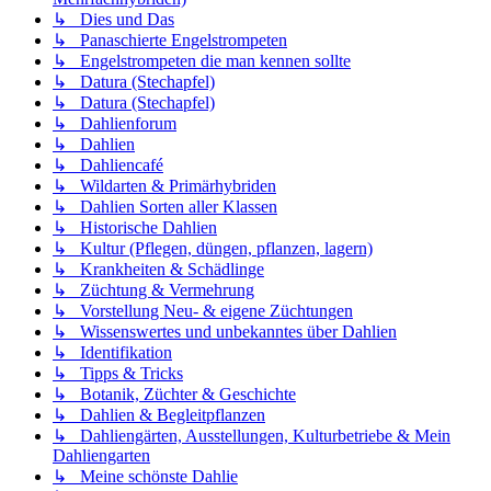
↳ Dies und Das
↳ Panaschierte Engelstrompeten
↳ Engelstrompeten die man kennen sollte
↳ Datura (Stechapfel)
↳ Datura (Stechapfel)
↳ Dahlienforum
↳ Dahlien
↳ Dahliencafé
↳ Wildarten & Primärhybriden
↳ Dahlien Sorten aller Klassen
↳ Historische Dahlien
↳ Kultur (Pflegen, düngen, pflanzen, lagern)
↳ Krankheiten & Schädlinge
↳ Züchtung & Vermehrung
↳ Vorstellung Neu- & eigene Züchtungen
↳ Wissenswertes und unbekanntes über Dahlien
↳ Identifikation
↳ Tipps & Tricks
↳ Botanik, Züchter & Geschichte
↳ Dahlien & Begleitpflanzen
↳ Dahliengärten, Ausstellungen, Kulturbetriebe & Mein
Dahliengarten
↳ Meine schönste Dahlie