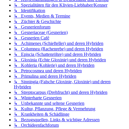
↳ Spezialitäten für den Klivien-Liebhaber/Kenner
↳ Identifikation
↳ Events, Medien & Termine
↳ Züchter & Geschichte
↳ Gesnerienforum
↳ Gesneriaceae (Gesnerien)
↳ Gesnerien Café
↳ Achimenes (Schiefteller) und deren Hybriden
↳ Columnea (Rachenrebe) und deren Hybriden
↳ Episcia (Schattenröhre) und deren Hybriden
↳ Gloxinia (Echte Gloxinie) und deren Hybriden
↳ Kohleria (Kohlerie) und deren Hybriden
↳ Petrocosmea und deren Hybriden
↳ Primulina und deren Hybriden
↳ Sinningia (Falsche Gloxinie, Gloxinie) und deren
Hybriden
↳ Streptocarpus (Drehfrucht) und deren Hybriden
↳ Winterharte Gesnerien
↳ Unbekannte und seltene Gesnerien
↳ Kultur, Pflanzung, Pflege & Vermehrung
↳ Krankheiten & Schädlinge
↳ Bezugsquellen, Links & wichtige Adressen
↳ Orchideenfachforum