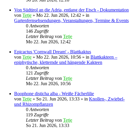
Von Südtirol an die Adria, entlang der Etsch - Dokumentation
von
Tetje
»
Mo 22. Jun 2026, 12:42
» in
Gartenfernsehsendungen, Veranstaltungen, Termine & Events
0
Antworten
146
Zugriffe
Letzter Beitrag
von
Tetje
Mo 22. Jun 2026, 12:42
Epicactus 'Cornwall Dream' - Blattkaktus
von
Tetje
»
Mo 22. Jun 2026, 10:56
» in
Blattkakteen –
epiphytische, kletternde und hängende Kakteen
0
Antworten
121
Zugriffe
Letzter Beitrag
von
Tetje
Mo 22. Jun 2026, 10:56
Boophone disticha alba - Weiße Fächerlilie
von
Tetje
»
So 21. Jun 2026, 13:33
» in
Knollen-, Zwiebel-
und Rhizompflanzen
0
Antworten
119
Zugriffe
Letzter Beitrag
von
Tetje
So 21. Jun 2026, 13:33