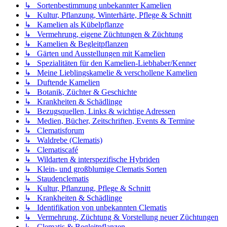
↳ Sortenbestimmung unbekannter Kamelien
↳ Kultur, Pflanzung, Winterhärte, Pflege & Schnitt
↳ Kamelien als Kübelpflanze
↳ Vermehrung, eigene Züchtungen & Züchtung
↳ Kamelien & Begleitpflanzen
↳ Gärten und Ausstellungen mit Kamelien
↳ Spezialitäten für den Kamelien-Liebhaber/Kenner
↳ Meine Lieblingskamelie & verschollene Kamelien
↳ Duftende Kamelien
↳ Botanik, Züchter & Geschichte
↳ Krankheiten & Schädlinge
↳ Bezugsquellen, Links & wichtige Adressen
↳ Medien, Bücher, Zeitschriften, Events & Termine
↳ Clematisforum
↳ Waldrebe (Clematis)
↳ Clematiscafé
↳ Wildarten & interspezifische Hybriden
↳ Klein- und großblumige Clematis Sorten
↳ Staudenclematis
↳ Kultur, Pflanzung, Pflege & Schnitt
↳ Krankheiten & Schädlinge
↳ Identifikation von unbekannten Clematis
↳ Vermehrung, Züchtung & Vorstellung neuer Züchtungen
↳ Clematis & Begleitpflanzen