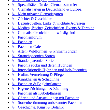
↳ Spezialitäten für den Clematissammler
↳ Clematisgärten in Deutschland & Europa
↳ Mein privater Clematisgarten
↳ Züchter & Geschichte
↳ Bezugsquellen, Links & wichtige Adressen
↳ Medien, Bücher, Zeitschriften, Events & Termine
↳ Clematis, die nicht kulturwürdig sind
↳ Paeonienforum
↳ Paeonien
↳ Paeonien-Café
↳ Arten (Wildformen) & Primärhybriden
↳ Strauchpaeonien Sorten
↳ Staudenpaeonien Sorten
↳ Paeonia rockii und deren Hybriden
↳ Intersektionelle Hybriden und Itoh-Paeonien
↳ Kultur, Vermehrung & Pflege
↳ Krankheiten & Schädlinge
↳ Paeonien & Begleitpflanzen
↳ Eigene Züchtungen & Züchtung
↳ Paeonien als Kübelpflanzen
↳ Gärten und Ausstellungen mit Paeonien
↳ Sortenbestimmung unbekannter Paeonien
↳ Geschichte, Kunst & Botanik