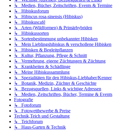
↳ Medien, Bücher, Zeitschriften, Events & Termine
↳ Hibiskusforum
↳ Hibiscus rosa-sinensis (Hibiskus)
↳ Hibiskuscafé
↳ Arten (Wildformen) & Primärhybriden
↳ Hibiskussorten
↳ Sortenbestimmung unbekannter Hibisken
↳ Mein Lieblingshibiskus & verschollene Hibisken
↳ Hibisken & Begleitpflanzen
↳ Kultur, Pflanzung, Pflege & Schnitt
↳ Vermehrung, eigene Züchtungen & Züchtung
↳ Krankheiten & Schädlinge
↳ Meine Hibiskussammlung
↳ Spezialitäten für den Hibiskus-Liebhaber/Kenner
↳ Botanik, Medizin, Züchter & Geschichte
↳ Bezugsquellen, Links & wichtige Adressen
↳ Medien, Zeitschriften, Bücher, Termine & Events
Fotografie
↳ Fotoforum
↳ Fotowettbewerbe & Preise
Technik,Teich und Gestaltung
↳ Teichforum
↳ Haus-Garten & Technik