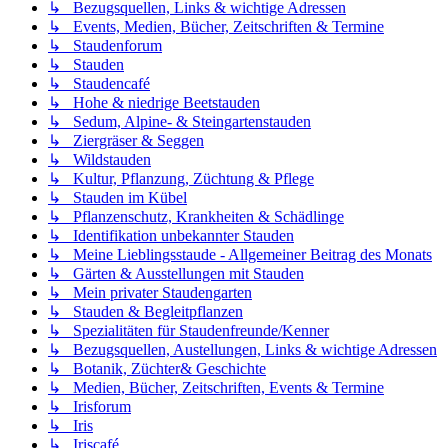
↳ Bezugsquellen, Links & wichtige Adressen
↳ Events, Medien, Bücher, Zeitschriften & Termine
↳ Staudenforum
↳ Stauden
↳ Staudencafé
↳ Hohe & niedrige Beetstauden
↳ Sedum, Alpine- & Steingartenstauden
↳ Ziergräser & Seggen
↳ Wildstauden
↳ Kultur, Pflanzung, Züchtung & Pflege
↳ Stauden im Kübel
↳ Pflanzenschutz, Krankheiten & Schädlinge
↳ Identifikation unbekannter Stauden
↳ Meine Lieblingsstaude - Allgemeiner Beitrag des Monats
↳ Gärten & Ausstellungen mit Stauden
↳ Mein privater Staudengarten
↳ Stauden & Begleitpflanzen
↳ Spezialitäten für Staudenfreunde/Kenner
↳ Bezugsquellen, Austellungen, Links & wichtige Adressen
↳ Botanik, Züchter& Geschichte
↳ Medien, Bücher, Zeitschriften, Events & Termine
↳ Irisforum
↳ Iris
↳ Iriscafé