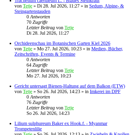
Trachelium caeruleum L. - Blaues Steinkraut
von
Tetje
»
Di 28. Jul 2026, 11:27
» in
Sedum, Alpine- &
Steingartenstauden
0
Antworten
70
Zugriffe
Letzter Beitrag
von
Tetje
Di 28. Jul 2026, 11:27
Orchideenschau im Botanischen Garten Kiel 2026
von
Tetje
»
Mo 27. Jul 2026, 10:23
» in
Medien, Bücher,
Zeitschriften, Events & Termine
0
Antworten
64
Zugriffe
Letzter Beitrag
von
Tetje
Mo 27. Jul 2026, 10:23
Gericht untersagt Bienen-Haltung auf dem Balkon (ETW)
von
Tetje
»
So 26. Jul 2026, 14:23
» in
Imkerei im DPF
0
Antworten
76
Zugriffe
Letzter Beitrag
von
Tetje
So 26. Jul 2026, 14:23
Lilium sulphureum Baker ex Hook.f. - Myanmar
Trompetenlilie
von
Tetje
»
So 26. Jul 2026, 12:13
» in
Zwiebeln & Knollen