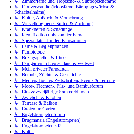
↳ Zimmerfarne und Tropische- & Subtropischefarne
↳ Farnverwandte (Moosfarne, Bärlappgewächse &
Schachtelhalme)
↳ Kultur, Aufzucht & Vermehrung
↳ Vorstellung neuer Sorten & Züchtung
↳ Krankheiten & Schädlinge
↳ Identifikation unbekannter Farne
↳ Spezialitäten für den Farnsammler
↳ Farne & Begleitpflanzen
↳ Farnbiotope
↳ Bezugsquellen & Links
↳ Farngärten in Deutschland & weltweit
↳ Mein privater Farngarten
↳ Botanik, Züchter & Geschichte
↳ Medien, Bücher, Zeitschriften, Events & Termine
↳ Moos-, Flechten-, Pilz-, und Bambusforum
↳ Ein- & zweijährige Sommerblumen
↳ Zwiebeln & Knollen
↳ Terrasse & Balkon
↳ Exoten im Garten
↳ Engelstrompetenforum
↳ Brugmansia (Engelstrompeten)
↳ Engelstrompetencafé
↳ Kultur