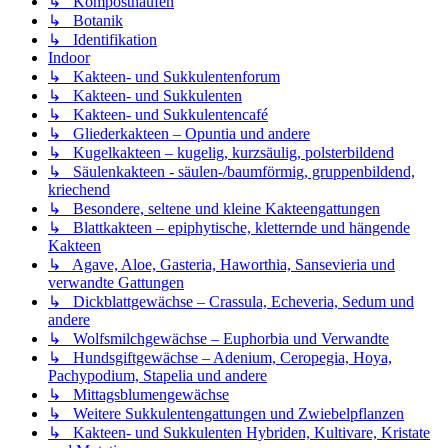
↳ Komposthaufen
↳ Botanik
↳ Identifikation
Indoor
↳ Kakteen- und Sukkulentenforum
↳ Kakteen- und Sukkulenten
↳ Kakteen- und Sukkulentencafé
↳ Gliederkakteen – Opuntia und andere
↳ Kugelkakteen – kugelig, kurzsäulig, polsterbildend
↳ Säulenkakteen - säulen-/baumförmig, gruppenbildend,
kriechend
↳ Besondere, seltene und kleine Kakteengattungen
↳ Blattkakteen – epiphytische, kletternde und hängende
Kakteen
↳ Agave, Aloe, Gasteria, Haworthia, Sansevieria und
verwandte Gattungen
↳ Dickblattgewächse – Crassula, Echeveria, Sedum und
andere
↳ Wolfsmilchgewächse – Euphorbia und Verwandte
↳ Hundsgiftgewächse – Adenium, Ceropegia, Hoya,
Pachypodium, Stapelia und andere
↳ Mittagsblumengewächse
↳ Weitere Sukkulentengattungen und Zwiebelpflanzen
↳ Kakteen- und Sukkulenten Hybriden, Kultivare, Kristate