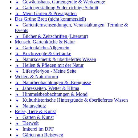
↳ Gewächshaus, Gartengeräte & Werkzeuge
↳ Gartengestaltung & der richtige Schnitt
↳ Mein Garten & Privatgärten
Das Grüne Brett (nicht kommerziell)
↳ Gartenfernsehsendungen, Veranstaltungen, Termine &
Events
↳ Bücher & Zeitschriften (Literatur)
Mensch, Gartenküche & Natur
↳ Gartenküche-Allgemein
↳ Kochrezepte & Getränke
↳ Naturkosmetik & überliefertes Wissen
↳ Heilen & Pflegen mit der Natur
↳ Lifestyle4you - Meine Seite
Wetter- & Naturforum
↳ Naturbeobachtungen & -Ereignisse
↳ Jahreszeiten, Wetter & Klima
↳ Himmelsbeobachtungen & Mond
↳ Kulturhistorische Hintergründe & überliefertes Wissen
↳ Naturschutz
Reise, Tiere & Kunst
↳ Garten & Kunst
↳ Tierwelt
↳ Imkerei im DPF
↳ Gärten am Reiseweg