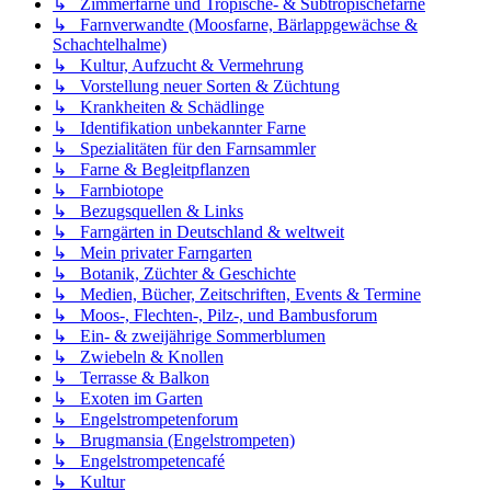
↳ Zimmerfarne und Tropische- & Subtropischefarne
↳ Farnverwandte (Moosfarne, Bärlappgewächse &
Schachtelhalme)
↳ Kultur, Aufzucht & Vermehrung
↳ Vorstellung neuer Sorten & Züchtung
↳ Krankheiten & Schädlinge
↳ Identifikation unbekannter Farne
↳ Spezialitäten für den Farnsammler
↳ Farne & Begleitpflanzen
↳ Farnbiotope
↳ Bezugsquellen & Links
↳ Farngärten in Deutschland & weltweit
↳ Mein privater Farngarten
↳ Botanik, Züchter & Geschichte
↳ Medien, Bücher, Zeitschriften, Events & Termine
↳ Moos-, Flechten-, Pilz-, und Bambusforum
↳ Ein- & zweijährige Sommerblumen
↳ Zwiebeln & Knollen
↳ Terrasse & Balkon
↳ Exoten im Garten
↳ Engelstrompetenforum
↳ Brugmansia (Engelstrompeten)
↳ Engelstrompetencafé
↳ Kultur