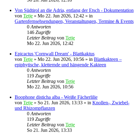
Von Südtirol an die Adria, entlang der Etsch - Dokumentation
von
Tetje
»
Mo 22. Jun 2026, 12:42
» in
Gartenfernsehsendungen, Veranstaltungen, Termine & Events
0
Antworten
146
Zugriffe
Letzter Beitrag
von
Tetje
Mo 22. Jun 2026, 12:42
Epicactus 'Cornwall Dream' - Blattkaktus
von
Tetje
»
Mo 22. Jun 2026, 10:56
» in
Blattkakteen –
epiphytische, kletternde und hängende Kakteen
0
Antworten
119
Zugriffe
Letzter Beitrag
von
Tetje
Mo 22. Jun 2026, 10:56
Boophone disticha alba - Weiße Fächerlilie
von
Tetje
»
So 21. Jun 2026, 13:33
» in
Knollen-, Zwiebel-
und Rhizompflanzen
0
Antworten
119
Zugriffe
Letzter Beitrag
von
Tetje
So 21. Jun 2026, 13:33