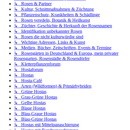
↳ Rosen & Partner
↳ Kultur, Schnittmaßnahmen & Züchtung
↳ Pflanzenschutz, Krankheiten & Schädlinge
↳ Rosen veredeln, Botanik & Heilkunst
↳ Züchter, Geschichte & Herkunft der Rosennamen
↳ Identifikation unbekannter Rosen
↳ Rosen die nicht kulturwürdig sind
↳ Wichtige Adressen, Links & Kunst
↳ Medien, Bücher, Zeitschriften, Events & Termine
↳ Rosengärten in Deutschland & Europa, mein privater
Rosengarten, Rosenstädte & Rosendörfer
↳ Kletterpflanzenforum
↳ Hostaforum
↳ Hostas
↳ Hosta-Café
↳ Arten (Wildformen) & Primärhybriden
↳ Grüne Hostas
↳ Grau-Grüne Hostas
↳ Gelbe Hostas
↳ Blaue Hostas
↳ Blau-Graue Hostas
↳ Blau-Grüne Hostas
↳ Hostas mit Mittelpanaschierung