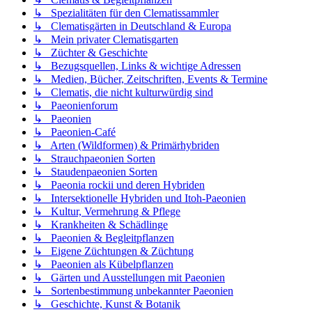
↳ Spezialitäten für den Clematissammler
↳ Clematisgärten in Deutschland & Europa
↳ Mein privater Clematisgarten
↳ Züchter & Geschichte
↳ Bezugsquellen, Links & wichtige Adressen
↳ Medien, Bücher, Zeitschriften, Events & Termine
↳ Clematis, die nicht kulturwürdig sind
↳ Paeonienforum
↳ Paeonien
↳ Paeonien-Café
↳ Arten (Wildformen) & Primärhybriden
↳ Strauchpaeonien Sorten
↳ Staudenpaeonien Sorten
↳ Paeonia rockii und deren Hybriden
↳ Intersektionelle Hybriden und Itoh-Paeonien
↳ Kultur, Vermehrung & Pflege
↳ Krankheiten & Schädlinge
↳ Paeonien & Begleitpflanzen
↳ Eigene Züchtungen & Züchtung
↳ Paeonien als Kübelpflanzen
↳ Gärten und Ausstellungen mit Paeonien
↳ Sortenbestimmung unbekannter Paeonien
↳ Geschichte, Kunst & Botanik