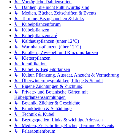
↳ Vorzügliche Dahliensorten
↳ Dahlien, die nicht kulturwürdig sind
↳ Medien, Bücher, Zeitschriften & Events
↳ Termine, Bezugsquellen & Links
↳ Kübelpflanzenforum
↳ Kübelpflanzen
↳ Kübelpflanzencafé
↳ Kalthauspflanzen (unter 12°C)
↳ Warmhauspflanzen (über 12°C)
↳ Knollen-, Zwiebel- und Rhizompflanzen
↳ Kletterpflanzen
↳ Identifikation
↳ Kübel- & Begleitpflanzen
↳ Kultur, Pflanzung, Aussaat, Anzucht & Vermehrung
↳ Überwinterungspraktiken, Pflege & Schnitt
↳ Eigene Züchtungen & Züchtung
↳ Private- und Botanische Gärten mit
Kübelpflanzensammlungen
↳ Botanik, Züchter & Geschichte
↳ Krankheiten & Schädlinge
↳ Technik & Kübel
↳ Bezugsquellen, Links & wichtige Adressen
↳ Medien, Zeitschriften, Bücher, Termine & Events
↳ Pelargonienforum