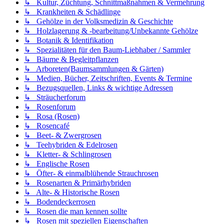
↳ Kultur, Züchtung, Schnittmaßnahmen & Vermehrung
↳ Krankheiten & Schädlinge
↳ Gehölze in der Volksmedizin & Geschichte
↳ Holzlagerung & -bearbeitung/Unbekannte Gehölze
↳ Botanik & Identifikation
↳ Spezialitäten für den Baum-Liebhaber / Sammler
↳ Bäume & Begleitpflanzen
↳ Arboreten(Baumsammlungen & Gärten)
↳ Medien, Bücher, Zeitschriften, Events & Termine
↳ Bezugsquellen, Links & wichtige Adressen
↳ Sträucherforum
↳ Rosenforum
↳ Rosa (Rosen)
↳ Rosencafé
↳ Beet- & Zwergrosen
↳ Teehybriden & Edelrosen
↳ Kletter- & Schlingrosen
↳ Englische Rosen
↳ Öfter- & einmalblühende Strauchrosen
↳ Rosenarten & Primärhybriden
↳ Alte- & Historische Rosen
↳ Bodendeckerrosen
↳ Rosen die man kennen sollte
↳ Rosen mit speziellen Eigenschaften