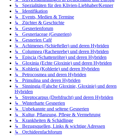
↳ Spezialitäten für den Klivien-Liebhaber/Kenner
↳ Identifikation
↳ Events, Medien & Termine
↳ Züchter & Geschichte
↳ Gesnerienforum
↳ Gesneriaceae (Gesnerien)
↳ Gesnerien Café
↳ Achimenes (Schiefteller) und deren Hybriden
↳ Columnea (Rachenrebe) und deren Hybriden
↳ Episcia (Schattenröhre) und deren Hybriden
↳ Gloxinia (Echte Gloxinie) und deren Hybriden
↳ Kohleria (Kohlerie) und deren Hybriden
↳ Petrocosmea und deren Hybriden
↳ Primulina und deren Hybriden
↳ Sinningia (Falsche Gloxinie, Gloxinie) und deren
Hybriden
↳ Streptocarpus (Drehfrucht) und deren Hybriden
↳ Winterharte Gesnerien
↳ Unbekannte und seltene Gesnerien
↳ Kultur, Pflanzung, Pflege & Vermehrung
↳ Krankheiten & Schädlinge
↳ Bezugsquellen, Links & wichtige Adressen
↳ Orchideenfachforum