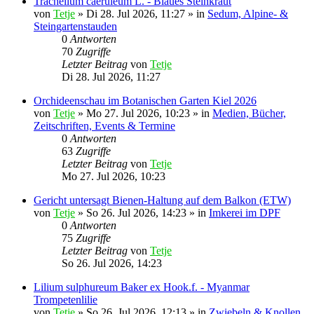
Trachelium caeruleum L. - Blaues Steinkraut
von
Tetje
»
Di 28. Jul 2026, 11:27
» in
Sedum, Alpine- &
Steingartenstauden
0
Antworten
70
Zugriffe
Letzter Beitrag
von
Tetje
Di 28. Jul 2026, 11:27
Orchideenschau im Botanischen Garten Kiel 2026
von
Tetje
»
Mo 27. Jul 2026, 10:23
» in
Medien, Bücher,
Zeitschriften, Events & Termine
0
Antworten
63
Zugriffe
Letzter Beitrag
von
Tetje
Mo 27. Jul 2026, 10:23
Gericht untersagt Bienen-Haltung auf dem Balkon (ETW)
von
Tetje
»
So 26. Jul 2026, 14:23
» in
Imkerei im DPF
0
Antworten
75
Zugriffe
Letzter Beitrag
von
Tetje
So 26. Jul 2026, 14:23
Lilium sulphureum Baker ex Hook.f. - Myanmar
Trompetenlilie
von
Tetje
»
So 26. Jul 2026, 12:13
» in
Zwiebeln & Knollen