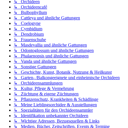
↳ Orchideen
↳ Orchideencafé
↳ Bulbophyllum
↳ Cattleya und ähnliche Gattungen
↳ Coelogyne
↳ Cymbidium
↳ Dendrobium
↳ Frauenschuhe
↳ Masdevallia und ähnliche Gattungen
↳ Odontoglossum und ähnliche Gattungen
↳ Phalaenopsis und ähnliche Gattungen
↳ Vanda und ähnliche Gattungen
↳ Sonstige Gattungen
↳ Geschichte, Kunst, Botanik, Nutzung & Heilkunst
↳ Garten- /Balkongeeignete und einheimische Orchideen
↳ Orchideensammlungen
↳ Kultur, Pflege & Vermehrung
↳ Züchtung & eigene Züchtungen
↳ Pflanzenschutz, Krankheiten & Schädlinge
↳ Meine Lieblingsorchidee & Ausstellungen
↳ Spezialitäten für den Orchideensammler
↳ Identifikation unbekannter Orchideen
↳ Wichtige Adressen, Bezugsquellen & Links
↳ Medien, Bücher, Zeitschriften, Events & Termine