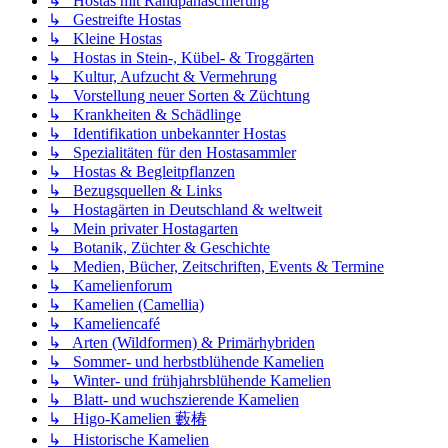
↳ Hostas mit Randpanaschierung
↳ Gestreifte Hostas
↳ Kleine Hostas
↳ Hostas in Stein-, Kübel- & Troggärten
↳ Kultur, Aufzucht & Vermehrung
↳ Vorstellung neuer Sorten & Züchtung
↳ Krankheiten & Schädlinge
↳ Identifikation unbekannter Hostas
↳ Spezialitäten für den Hostasammler
↳ Hostas & Begleitpflanzen
↳ Bezugsquellen & Links
↳ Hostagärten in Deutschland & weltweit
↳ Mein privater Hostagarten
↳ Botanik, Züchter & Geschichte
↳ Medien, Bücher, Zeitschriften, Events & Termine
↳ Kamelienforum
↳ Kamelien (Camellia)
↳ Kameliencafé
↳ Arten (Wildformen) & Primärhybriden
↳ Sommer- und herbstblühende Kamelien
↳ Winter- und frühjahrsblühende Kamelien
↳ Blatt- und wuchszierende Kamelien
↳ Higo-Kamelien 藪椿
↳ Historische Kamelien