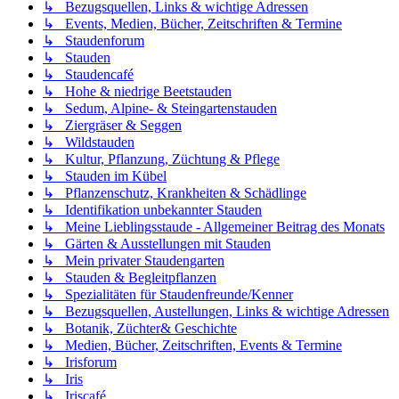
↳ Bezugsquellen, Links & wichtige Adressen
↳ Events, Medien, Bücher, Zeitschriften & Termine
↳ Staudenforum
↳ Stauden
↳ Staudencafé
↳ Hohe & niedrige Beetstauden
↳ Sedum, Alpine- & Steingartenstauden
↳ Ziergräser & Seggen
↳ Wildstauden
↳ Kultur, Pflanzung, Züchtung & Pflege
↳ Stauden im Kübel
↳ Pflanzenschutz, Krankheiten & Schädlinge
↳ Identifikation unbekannter Stauden
↳ Meine Lieblingsstaude - Allgemeiner Beitrag des Monats
↳ Gärten & Ausstellungen mit Stauden
↳ Mein privater Staudengarten
↳ Stauden & Begleitpflanzen
↳ Spezialitäten für Staudenfreunde/Kenner
↳ Bezugsquellen, Austellungen, Links & wichtige Adressen
↳ Botanik, Züchter& Geschichte
↳ Medien, Bücher, Zeitschriften, Events & Termine
↳ Irisforum
↳ Iris
↳ Iriscafé