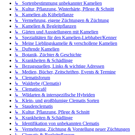
↳ Sortenbestimmung unbekannter Kamelien
↳ Kultur, Pflanzung, Winterhärte, Pflege & Schnitt
↳ Kamelien als Kübelpflanze
↳ Vermehrung, eigene Züchtungen & Züchtung
↳ Kamelien & Begleitpflanzen
↳ Gärten und Ausstellungen mit Kamelien
↳ Spezialitäten für den Kamelien-Liebhaber/Kenner
↳ Meine Lieblingskamelie & verschollene Kamelien
↳ Duftende Kamelien
↳ Botanik, Züchter & Geschichte
↳ Krankheiten & Schädlinge
↳ Bezugsquellen, Links & wichtige Adressen
↳ Medien, Bücher, Zeitschriften, Events & Termine
↳ Clematisforum
↳ Waldrebe (Clematis)
↳ Clematiscafé
↳ Wildarten & interspezifische Hybriden
↳ Klein- und großblumige Clematis Sorten
↳ Staudenclematis
↳ Kultur, Pflanzung, Pflege & Schnitt
↳ Krankheiten & Schädlinge
↳ Identifikation von unbekannten Clematis
↳ Vermehrung, Züchtung & Vorstellung neuer Züchtungen
↳ Clematis & Begleitpflanzen