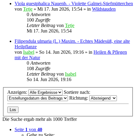
Viola guestphalica Nauenb. - Violette Galmei-Stiefmütterchen
von
Tetje
»
Mi 17. Jun 2026, 15:54
» in
Wildstauden
0
Antworten
100
Zugriffe
Letzter Beitrag
von
Tetje
Mi 17. Jun 2026, 15:54
Filipendula ulmaria (L.) Maxim. - Echtes Mädesüß, eine alte
Heilpflanze
von
Isabel
»
So 14. Jun 2026, 19:16
» in
Heilen & Pflegen
mit der Natur
0
Antworten
108
Zugriffe
Letzter Beitrag
von
Isabel
So 14. Jun 2026, 19:16
Anzeigen:
Sortiere nach:
Richtung:
Die Suche ergab mehr als 1000 Treffer
Seite
1
von
40
Gehe zu Seite: