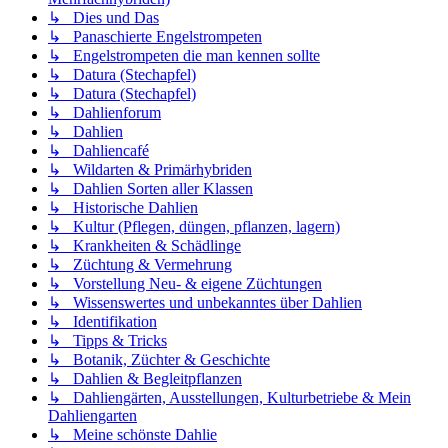
↳ Dies und Das
↳ Panaschierte Engelstrompeten
↳ Engelstrompeten die man kennen sollte
↳ Datura (Stechapfel)
↳ Datura (Stechapfel)
↳ Dahlienforum
↳ Dahlien
↳ Dahliencafé
↳ Wildarten & Primärhybriden
↳ Dahlien Sorten aller Klassen
↳ Historische Dahlien
↳ Kultur (Pflegen, düngen, pflanzen, lagern)
↳ Krankheiten & Schädlinge
↳ Züchtung & Vermehrung
↳ Vorstellung Neu- & eigene Züchtungen
↳ Wissenswertes und unbekanntes über Dahlien
↳ Identifikation
↳ Tipps & Tricks
↳ Botanik, Züchter & Geschichte
↳ Dahlien & Begleitpflanzen
↳ Dahliengärten, Ausstellungen, Kulturbetriebe & Mein
Dahliengarten
↳ Meine schönste Dahlie