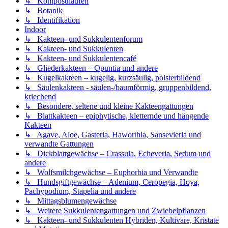
↳ Komposthaufen
↳ Botanik
↳ Identifikation
Indoor
↳ Kakteen- und Sukkulentenforum
↳ Kakteen- und Sukkulenten
↳ Kakteen- und Sukkulentencafé
↳ Gliederkakteen – Opuntia und andere
↳ Kugelkakteen – kugelig, kurzsäulig, polsterbildend
↳ Säulenkakteen - säulen-/baumförmig, gruppenbildend,
kriechend
↳ Besondere, seltene und kleine Kakteengattungen
↳ Blattkakteen – epiphytische, kletternde und hängende
Kakteen
↳ Agave, Aloe, Gasteria, Haworthia, Sansevieria und
verwandte Gattungen
↳ Dickblattgewächse – Crassula, Echeveria, Sedum und
andere
↳ Wolfsmilchgewächse – Euphorbia und Verwandte
↳ Hundsgiftgewächse – Adenium, Ceropegia, Hoya,
Pachypodium, Stapelia und andere
↳ Mittagsblumengewächse
↳ Weitere Sukkulentengattungen und Zwiebelpflanzen
↳ Kakteen- und Sukkulenten Hybriden, Kultivare, Kristate