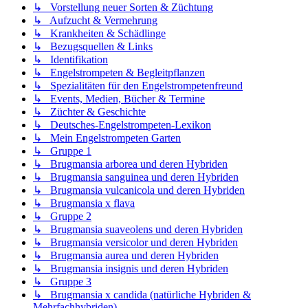
↳ Vorstellung neuer Sorten & Züchtung
↳ Aufzucht & Vermehrung
↳ Krankheiten & Schädlinge
↳ Bezugsquellen & Links
↳ Identifikation
↳ Engelstrompeten & Begleitpflanzen
↳ Spezialitäten für den Engelstrompetenfreund
↳ Events, Medien, Bücher & Termine
↳ Züchter & Geschichte
↳ Deutsches-Engelstrompeten-Lexikon
↳ Mein Engelstrompeten Garten
↳ Gruppe 1
↳ Brugmansia arborea und deren Hybriden
↳ Brugmansia sanguinea und deren Hybriden
↳ Brugmansia vulcanicola und deren Hybriden
↳ Brugmansia x flava
↳ Gruppe 2
↳ Brugmansia suaveolens und deren Hybriden
↳ Brugmansia versicolor und deren Hybriden
↳ Brugmansia aurea und deren Hybriden
↳ Brugmansia insignis und deren Hybriden
↳ Gruppe 3
↳ Brugmansia x candida (natürliche Hybriden &
Mehrfachhybriden)