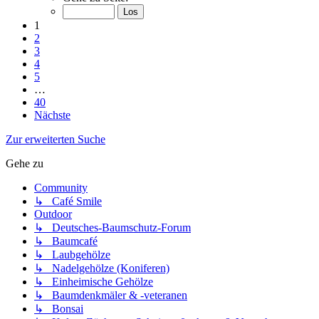
1
2
3
4
5
…
40
Nächste
Zur erweiterten Suche
Gehe zu
Community
↳ Café Smile
Outdoor
↳ Deutsches-Baumschutz-Forum
↳ Baumcafé
↳ Laubgehölze
↳ Nadelgehölze (Koniferen)
↳ Einheimische Gehölze
↳ Baumdenkmäler & -veteranen
↳ Bonsai