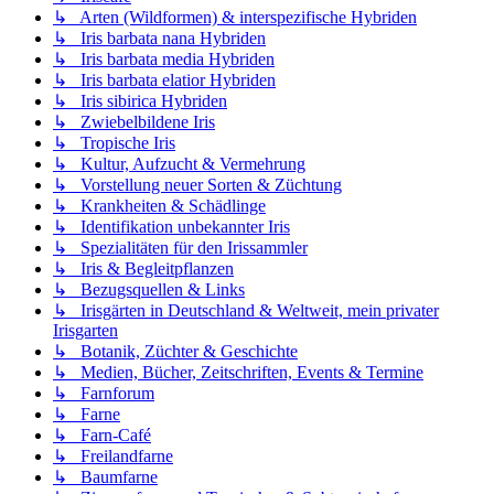
↳ Arten (Wildformen) & interspezifische Hybriden
↳ Iris barbata nana Hybriden
↳ Iris barbata media Hybriden
↳ Iris barbata elatior Hybriden
↳ Iris sibirica Hybriden
↳ Zwiebelbildene Iris
↳ Tropische Iris
↳ Kultur, Aufzucht & Vermehrung
↳ Vorstellung neuer Sorten & Züchtung
↳ Krankheiten & Schädlinge
↳ Identifikation unbekannter Iris
↳ Spezialitäten für den Irissammler
↳ Iris & Begleitpflanzen
↳ Bezugsquellen & Links
↳ Irisgärten in Deutschland & Weltweit, mein privater
Irisgarten
↳ Botanik, Züchter & Geschichte
↳ Medien, Bücher, Zeitschriften, Events & Termine
↳ Farnforum
↳ Farne
↳ Farn-Café
↳ Freilandfarne
↳ Baumfarne