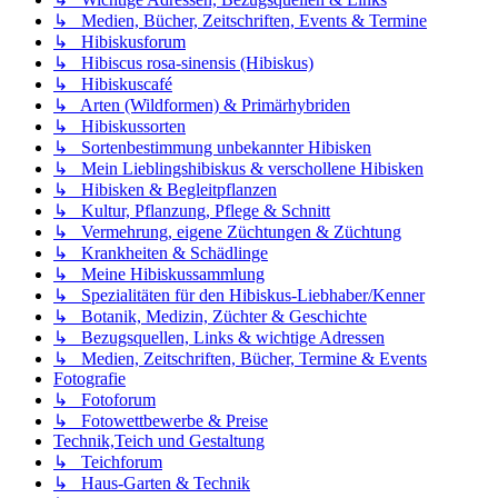
↳ Medien, Bücher, Zeitschriften, Events & Termine
↳ Hibiskusforum
↳ Hibiscus rosa-sinensis (Hibiskus)
↳ Hibiskuscafé
↳ Arten (Wildformen) & Primärhybriden
↳ Hibiskussorten
↳ Sortenbestimmung unbekannter Hibisken
↳ Mein Lieblingshibiskus & verschollene Hibisken
↳ Hibisken & Begleitpflanzen
↳ Kultur, Pflanzung, Pflege & Schnitt
↳ Vermehrung, eigene Züchtungen & Züchtung
↳ Krankheiten & Schädlinge
↳ Meine Hibiskussammlung
↳ Spezialitäten für den Hibiskus-Liebhaber/Kenner
↳ Botanik, Medizin, Züchter & Geschichte
↳ Bezugsquellen, Links & wichtige Adressen
↳ Medien, Zeitschriften, Bücher, Termine & Events
Fotografie
↳ Fotoforum
↳ Fotowettbewerbe & Preise
Technik,Teich und Gestaltung
↳ Teichforum
↳ Haus-Garten & Technik