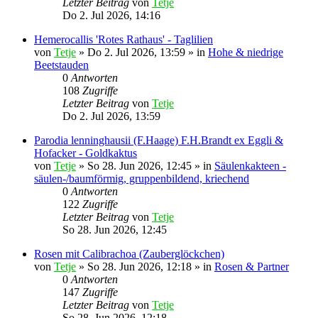
Letzter Beitrag
von
Tetje
Do 2. Jul 2026, 14:16
Hemerocallis 'Rotes Rathaus' - Taglilien
von
Tetje
»
Do 2. Jul 2026, 13:59
» in
Hohe & niedrige
Beetstauden
0
Antworten
108
Zugriffe
Letzter Beitrag
von
Tetje
Do 2. Jul 2026, 13:59
Parodia lenninghausii (F.Haage) F.H.Brandt ex Eggli &
Hofacker - Goldkaktus
von
Tetje
»
So 28. Jun 2026, 12:45
» in
Säulenkakteen -
säulen-/baumförmig, gruppenbildend, kriechend
0
Antworten
122
Zugriffe
Letzter Beitrag
von
Tetje
So 28. Jun 2026, 12:45
Rosen mit Calibrachoa (Zauberglöckchen)
von
Tetje
»
So 28. Jun 2026, 12:18
» in
Rosen & Partner
0
Antworten
147
Zugriffe
Letzter Beitrag
von
Tetje
So 28. Jun 2026, 12:18