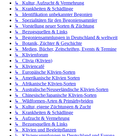
↳ Kultur, Aufzucht & Vermehrung
↳ Krankheiten & Schädlinge
↳ Identifikation unbekannter Begonien
↳ Spezialitäten für den Begoniensammler
↳ Vorstellung neuer Sorten & Züchtung
↳ Bezugsquellen & Links
↳ Begoniensammlungen in Deutschland & weltweit
↳ Botanik, Züchter & Geschichte
↳ Medien, Bücher, Zeitschriften, Events & Termine
↳ Klivienforum
↳ Clivia (Klivien)
↳ Kliviencafé
↳ Europäische Klivien-Sorten
↳ Amerikanische Klivien Sorten
↳ Afrikanische Klivien-Sorten
↳ Australische/Neuseeländische Klivien-Sorten
↳ Chinesische/Japanische Klivien-Sorten
↳ Wildformen-Arten & Primärhybriden
↳ Kultur, eigene Züchtungen & Zucht
↳ Krankheiten & Schädlinge
↳ Aufzucht & Vermehrung
↳ Bezugsquellen & Links
↳ Klivien und Begleitpflanzen
↳ Kliviensammlungen in Deutschland und Europa