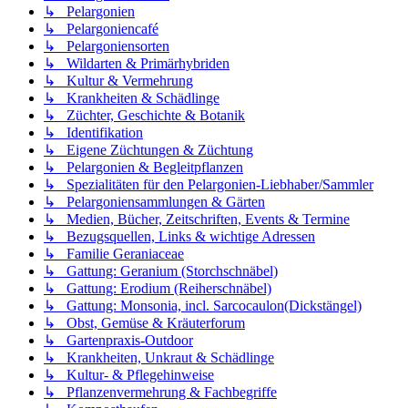
↳ Pelargonien
↳ Pelargoniencafé
↳ Pelargoniensorten
↳ Wildarten & Primärhybriden
↳ Kultur & Vermehrung
↳ Krankheiten & Schädlinge
↳ Züchter, Geschichte & Botanik
↳ Identifikation
↳ Eigene Züchtungen & Züchtung
↳ Pelargonien & Begleitpflanzen
↳ Spezialitäten für den Pelargonien-Liebhaber/Sammler
↳ Pelargoniensammlungen & Gärten
↳ Medien, Bücher, Zeitschriften, Events & Termine
↳ Bezugsquellen, Links & wichtige Adressen
↳ Familie Geraniaceae
↳ Gattung: Geranium (Storchschnäbel)
↳ Gattung: Erodium (Reiherschnäbel)
↳ Gattung: Monsonia, incl. Sarcocaulon(Dickstängel)
↳ Obst, Gemüse & Kräuterforum
↳ Gartenpraxis-Outdoor
↳ Krankheiten, Unkraut & Schädlinge
↳ Kultur- & Pflegehinweise
↳ Pflanzenvermehrung & Fachbegriffe