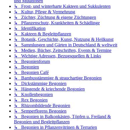
und Mutationen
↳ Frost- und winterharte Kakteen und Sukkulenten
↳ Kultur, Pflege & Vermehrung
↳ Züchter, Züchtung & eigene Züchtungen
↳ Pflanzenschutz, Krankheiten & Schädlinge
↳ Identifikation
↳ Kakteen & Begleitpflanzen
↳ Botanik, Geschichte, Kunst, Nutzung & Heilkunst
↳ Sammlungen und Gärten in Deutschland & weltweit
↳ Medien, Bücher, Zeitschriften, Events & Termine
↳ Wichtige Adressen, Bezugsquellen & Links
↳ Begonienforum
↳ Begonien
↳ Begonien Café
↳ Bambusstämmige & strauchartige Begonien
↳ Dickstämmige Begonien
↳ Hängende & kriechende Begonien
↳ Knollenbegonien
↳ Rex Begonien
↳ Rhizombildende Begonien
↳ Semperflorens Begonien
↳ Begonien in Balkonkästen, Töpfen u. Freiland &
Begonien und Begleitpflanzen
↳ Begonien in Pflanzenvitrinen & Terrarien