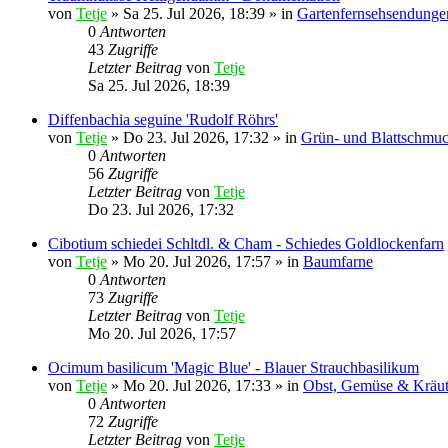
von
Tetje
»
Sa 25. Jul 2026, 18:39
» in
Gartenfernsehsendungen
0
Antworten
43
Zugriffe
Letzter Beitrag
von
Tetje
Sa 25. Jul 2026, 18:39
Diffenbachia seguine 'Rudolf Röhrs'
von
Tetje
»
Do 23. Jul 2026, 17:32
» in
Grün- und Blattschmu
0
Antworten
56
Zugriffe
Letzter Beitrag
von
Tetje
Do 23. Jul 2026, 17:32
Cibotium schiedei Schltdl. & Cham - Schiedes Goldlockenfarn
von
Tetje
»
Mo 20. Jul 2026, 17:57
» in
Baumfarne
0
Antworten
73
Zugriffe
Letzter Beitrag
von
Tetje
Mo 20. Jul 2026, 17:57
Ocimum basilicum 'Magic Blue' - Blauer Strauchbasilikum
von
Tetje
»
Mo 20. Jul 2026, 17:33
» in
Obst, Gemüse & Kräu
0
Antworten
72
Zugriffe
Letzter Beitrag
von
Tetje