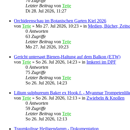
70
Zugriffe
Letzter Beitrag
von
Tetje
Di 28. Jul 2026, 11:27
Orchideenschau im Botanischen Garten Kiel 2026
von
Tetje
»
Mo 27. Jul 2026, 10:23
» in
Medien, Bücher, Zeits
0
Antworten
63
Zugriffe
Letzter Beitrag
von
Tetje
Mo 27. Jul 2026, 10:23
Gericht untersagt Bienen-Haltung auf dem Balkon (ETW)
von
Tetje
»
So 26. Jul 2026, 14:23
» in
Imkerei im DPF
0
Antworten
75
Zugriffe
Letzter Beitrag
von
Tetje
So 26. Jul 2026, 14:23
Lilium sulphureum Baker ex Hook.f. - Myanmar Trompetenlili
von
Tetje
»
So 26. Jul 2026, 12:13
» in
Zwiebeln & Knollen
0
Antworten
59
Zugriffe
Letzter Beitrag
von
Tetje
So 26. Jul 2026, 12:13
Traumkulisse Heiligendamm - Dokumentation