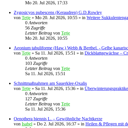
Mo 20. Jul 2026, 17:33
Zygosicyos pubescens (Keraudren) G.D.Rowley
von
Tetje
»
Mo 20. Jul 2026, 10:55
» in
Weitere Sukkulentenga
0
Antworten
56
Zugriffe
Letzter Beitrag
von
Tetje
Mo 20. Jul 2026, 10:55
Aeonium tabuliforme (Haw.) Webb & Berthel. - Gelbe kanaris
von
Tetje
»
Sa 11. Jul 2026, 15:51
» in
Dickblattgewächse – Cr
0
Antworten
103
Zugriffe
Letzter Beitrag
von
Tetje
Sa 11. Jul 2026, 15:51
Schnittmaßnahmen am Sauerklee-Oxalis
von
Tetje
»
Sa 11. Jul 2026, 15:36
» in
Überwinterungspraktike
0
Antworten
127
Zugriffe
Letzter Beitrag
von
Tetje
Sa 11. Jul 2026, 15:36
Oenothera biennis L. – Gewöhnliche Nachtkerze
von
Isabel
»
Do 2. Jul 2026, 16:37
» in
Heilen & Pflegen mit d