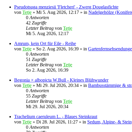
Pseudotsuga menziesii 'Fletcheri' - Zwerg Douglasfichte
von
Tetje
»
Mi 5. Aug 2026, 12:17
» in
Nadelgehölze (Konifer
0
Antworten
42
Zugriffe
Letzter Beitrag
von
Tetje
Mi 5. Aug 2026, 12:17
Amrum, kein Ort für Eile - Reihe
von
Tetje
»
So 2. Aug 2026, 16:39
» in
Gartenfernsehsendunge
0
Antworten
51
Zugriffe
Letzter Beitrag
von
Tetje
So 2. Aug 2026, 16:39
Begonia × albopicta W.Bull - Kleines Blühwunder
von
Tetje
»
Mi 29. Jul 2026, 20:34
» in
Bambusstämmige & str
0
Antworten
55
Zugriffe
Letzter Beitrag
von
Tetje
Mi 29. Jul 2026, 20:34
Trachelium caeruleum L. - Blaues Steinkraut
von
Tetje
»
Di 28. Jul 2026, 11:27
» in
Sedum, Alpine- & Stein
0
Antworten