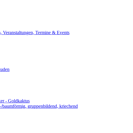
, Veranstaltungen, Termine & Events
auden
er - Goldkaktus
n-/baumförmig, gruppenbildend, kriechend