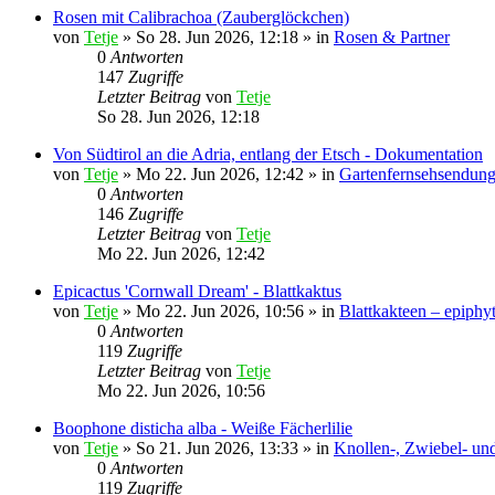
Rosen mit Calibrachoa (Zauberglöckchen)
von
Tetje
»
So 28. Jun 2026, 12:18
» in
Rosen & Partner
0
Antworten
147
Zugriffe
Letzter Beitrag
von
Tetje
So 28. Jun 2026, 12:18
Von Südtirol an die Adria, entlang der Etsch - Dokumentation
von
Tetje
»
Mo 22. Jun 2026, 12:42
» in
Gartenfernsehsendung
0
Antworten
146
Zugriffe
Letzter Beitrag
von
Tetje
Mo 22. Jun 2026, 12:42
Epicactus 'Cornwall Dream' - Blattkaktus
von
Tetje
»
Mo 22. Jun 2026, 10:56
» in
Blattkakteen – epiphy
0
Antworten
119
Zugriffe
Letzter Beitrag
von
Tetje
Mo 22. Jun 2026, 10:56
Boophone disticha alba - Weiße Fächerlilie
von
Tetje
»
So 21. Jun 2026, 13:33
» in
Knollen-, Zwiebel- un
0
Antworten
119
Zugriffe