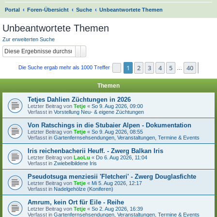
S
Portal
Foren-Übersicht
Suche
Unbeantwortete Themen
u
Unbeantwortete Themen
c
Zur erweiterten Suche
h
Suche
Erweiterte Suche
e
1
2
3
4
5
40
Seite
1
von
40
Näch
Die Suche ergab mehr als 1000 Treffer
…
Themen
Tetjes Dahlien Züchtungen in 2026
Letzter Beitrag von
Tetje
«
So 9. Aug 2026, 09:00
Verfasst in
Vorstellung Neu- & eigene Züchtungen
Von Ratschings in die Stubaier Alpen - Dokumentation
Letzter Beitrag von
Tetje
«
So 9. Aug 2026, 08:55
Verfasst in
Gartenfernsehsendungen, Veranstaltungen, Termine & Events
Iris reichenbacherii Heuff. - Zwerg Balkan Iris
Letzter Beitrag von
LaoLu
«
Do 6. Aug 2026, 11:04
Verfasst in
Zwiebelbildene Iris
Pseudotsuga menziesii 'Fletcheri' - Zwerg Douglasfichte
Letzter Beitrag von
Tetje
«
Mi 5. Aug 2026, 12:17
Verfasst in
Nadelgehölze (Koniferen)
Amrum, kein Ort für Eile - Reihe
Letzter Beitrag von
Tetje
«
So 2. Aug 2026, 16:39
Verfasst in
Gartenfernsehsendungen, Veranstaltungen, Termine & Events