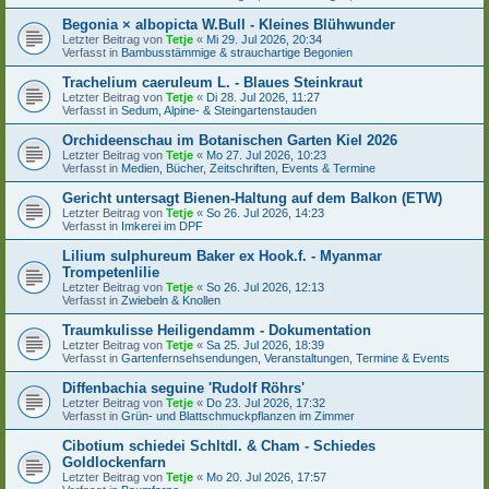
Begonia × albopicta W.Bull - Kleines Blühwunder
Letzter Beitrag von
Tetje
«
Mi 29. Jul 2026, 20:34
Verfasst in
Bambusstämmige & strauchartige Begonien
Trachelium caeruleum L. - Blaues Steinkraut
Letzter Beitrag von
Tetje
«
Di 28. Jul 2026, 11:27
Verfasst in
Sedum, Alpine- & Steingartenstauden
Orchideenschau im Botanischen Garten Kiel 2026
Letzter Beitrag von
Tetje
«
Mo 27. Jul 2026, 10:23
Verfasst in
Medien, Bücher, Zeitschriften, Events & Termine
Gericht untersagt Bienen-Haltung auf dem Balkon (ETW)
Letzter Beitrag von
Tetje
«
So 26. Jul 2026, 14:23
Verfasst in
Imkerei im DPF
Lilium sulphureum Baker ex Hook.f. - Myanmar
Trompetenlilie
Letzter Beitrag von
Tetje
«
So 26. Jul 2026, 12:13
Verfasst in
Zwiebeln & Knollen
Traumkulisse Heiligendamm - Dokumentation
Letzter Beitrag von
Tetje
«
Sa 25. Jul 2026, 18:39
Verfasst in
Gartenfernsehsendungen, Veranstaltungen, Termine & Events
Diffenbachia seguine 'Rudolf Röhrs'
Letzter Beitrag von
Tetje
«
Do 23. Jul 2026, 17:32
Verfasst in
Grün- und Blattschmuckpflanzen im Zimmer
Cibotium schiedei Schltdl. & Cham - Schiedes
Goldlockenfarn
Letzter Beitrag von
Tetje
«
Mo 20. Jul 2026, 17:57