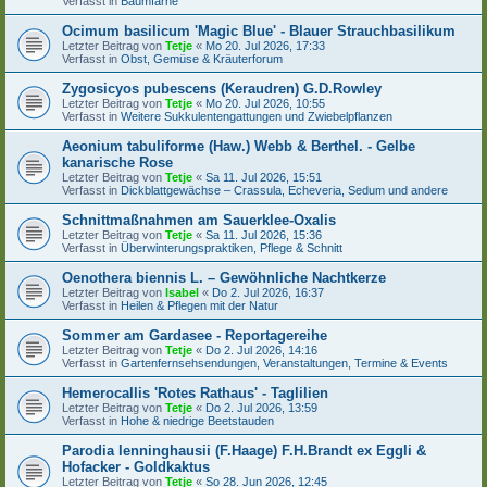
Verfasst in
Baumfarne
Ocimum basilicum 'Magic Blue' - Blauer Strauchbasilikum
Letzter Beitrag von
Tetje
«
Mo 20. Jul 2026, 17:33
Verfasst in
Obst, Gemüse & Kräuterforum
Zygosicyos pubescens (Keraudren) G.D.Rowley
Letzter Beitrag von
Tetje
«
Mo 20. Jul 2026, 10:55
Verfasst in
Weitere Sukkulentengattungen und Zwiebelpflanzen
Aeonium tabuliforme (Haw.) Webb & Berthel. - Gelbe
kanarische Rose
Letzter Beitrag von
Tetje
«
Sa 11. Jul 2026, 15:51
Verfasst in
Dickblattgewächse – Crassula, Echeveria, Sedum und andere
Schnittmaßnahmen am Sauerklee-Oxalis
Letzter Beitrag von
Tetje
«
Sa 11. Jul 2026, 15:36
Verfasst in
Überwinterungspraktiken, Pflege & Schnitt
Oenothera biennis L. – Gewöhnliche Nachtkerze
Letzter Beitrag von
Isabel
«
Do 2. Jul 2026, 16:37
Verfasst in
Heilen & Pflegen mit der Natur
Sommer am Gardasee - Reportagereihe
Letzter Beitrag von
Tetje
«
Do 2. Jul 2026, 14:16
Verfasst in
Gartenfernsehsendungen, Veranstaltungen, Termine & Events
Hemerocallis 'Rotes Rathaus' - Taglilien
Letzter Beitrag von
Tetje
«
Do 2. Jul 2026, 13:59
Verfasst in
Hohe & niedrige Beetstauden
Parodia lenninghausii (F.Haage) F.H.Brandt ex Eggli &
Hofacker - Goldkaktus
Letzter Beitrag von
Tetje
«
So 28. Jun 2026, 12:45