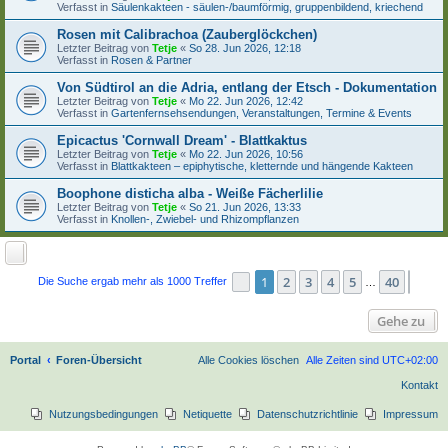
Verfasst in
Säulenkakteen - säulen-/baumförmig, gruppenbildend, kriechend
Rosen mit Calibrachoa (Zauberglöckchen)
Letzter Beitrag von
Tetje
«
So 28. Jun 2026, 12:18
Verfasst in
Rosen & Partner
Von Südtirol an die Adria, entlang der Etsch - Dokumentation
Letzter Beitrag von
Tetje
«
Mo 22. Jun 2026, 12:42
Verfasst in
Gartenfernsehsendungen, Veranstaltungen, Termine & Events
Epicactus 'Cornwall Dream' - Blattkaktus
Letzter Beitrag von
Tetje
«
Mo 22. Jun 2026, 10:56
Verfasst in
Blattkakteen – epiphytische, kletternde und hängende Kakteen
Boophone disticha alba - Weiße Fächerlilie
Letzter Beitrag von
Tetje
«
So 21. Jun 2026, 13:33
Verfasst in
Knollen-, Zwiebel- und Rhizompflanzen
1
2
3
4
5
40
Seite
1
von
40
Näch
Die Suche ergab mehr als 1000 Treffer
…
Gehe zu
Portal
Foren-Übersicht
Alle Cookies löschen
Alle Zeiten sind
UTC+02:00
Kontakt
Nutzungsbedingungen
Netiquette
Datenschutzrichtlinie
Impressum