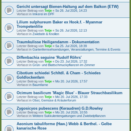
Gericht untersagt Bienen-Haltung auf dem Balkon (ETW)
Letzter Beitrag von
Tetje
«
So 26. Jul 2026, 14:23
Verfasst in
Imkerei im DPF
Lilium sulphureum Baker ex Hook.f. - Myanmar
Trompetenlilie
Letzter Beitrag von
Tetje
«
So 26. Jul 2026, 12:13
Verfasst in
Zwiebeln & Knollen
Traumkulisse Heiligendamm - Dokumentation
Letzter Beitrag von
Tetje
«
Sa 25. Jul 2026, 18:39
Verfasst in
Gartenfernsehsendungen, Veranstaltungen, Termine & Events
Diffenbachia seguine 'Rudolf Röhrs'
Letzter Beitrag von
Tetje
«
Do 23. Jul 2026, 17:32
Verfasst in
Grün- und Blattschmuckpflanzen im Zimmer
Cibotium schiedei Schltdl. & Cham - Schiedes
Goldlockenfarn
Letzter Beitrag von
Tetje
«
Mo 20. Jul 2026, 17:57
Verfasst in
Baumfarne
Ocimum basilicum 'Magic Blue' - Blauer Strauchbasilikum
Letzter Beitrag von
Tetje
«
Mo 20. Jul 2026, 17:33
Verfasst in
Obst, Gemüse & Kräuterforum
Zygosicyos pubescens (Keraudren) G.D.Rowley
Letzter Beitrag von
Tetje
«
Mo 20. Jul 2026, 10:55
Verfasst in
Weitere Sukkulentengattungen und Zwiebelpflanzen
Aeonium tabuliforme (Haw.) Webb & Berthel. - Gelbe
kanarische Rose