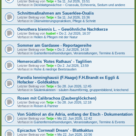
Letzter Beitrag von
Tetje
«
Sa 11. Jul 2026, 15:51
Verfasst in
Dickblattgewächse – Crassula, Echeveria, Sedum und andere
Schnittmaßnahmen am Sauerklee-Oxalis
Letzter Beitrag von
Tetje
«
Sa 11. Jul 2026, 15:36
Verfasst in
Überwinterungspraktiken, Pflege & Schnitt
Oenothera biennis L. – Gewöhnliche Nachtkerze
Letzter Beitrag von
Isabel
«
Do 2. Jul 2026, 16:37
Verfasst in
Heilen & Pflegen mit der Natur
Sommer am Gardasee - Reportagereihe
Letzter Beitrag von
Tetje
«
Do 2. Jul 2026, 14:16
Verfasst in
Gartenfernsehsendungen, Veranstaltungen, Termine & Events
Hemerocallis 'Rotes Rathaus' - Taglilien
Letzter Beitrag von
Tetje
«
Do 2. Jul 2026, 13:59
Verfasst in
Hohe & niedrige Beetstauden
Parodia lenninghausii (F.Haage) F.H.Brandt ex Eggli &
Hofacker - Goldkaktus
Letzter Beitrag von
Tetje
«
So 28. Jun 2026, 12:45
Verfasst in
Säulenkakteen - säulen-/baumförmig, gruppenbildend, kriechend
Rosen mit Calibrachoa (Zauberglöckchen)
Letzter Beitrag von
Tetje
«
So 28. Jun 2026, 12:18
Verfasst in
Rosen & Partner
Von Südtirol an die Adria, entlang der Etsch - Dokumentation
Letzter Beitrag von
Tetje
«
Mo 22. Jun 2026, 12:42
Verfasst in
Gartenfernsehsendungen, Veranstaltungen, Termine & Events
Epicactus 'Cornwall Dream' - Blattkaktus
Letzter Beitrag von
Tetje
«
Mo 22. Jun 2026, 10:56