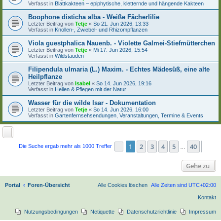
Verfasst in
Blattkakteen – epiphytische, kletternde und hängende Kakteen
Boophone disticha alba - Weiße Fächerlilie
Letzter Beitrag von
Tetje
«
So 21. Jun 2026, 13:33
Verfasst in
Knollen-, Zwiebel- und Rhizompflanzen
Viola guestphalica Nauenb. - Violette Galmei-Stiefmütterchen
Letzter Beitrag von
Tetje
«
Mi 17. Jun 2026, 15:54
Verfasst in
Wildstauden
Filipendula ulmaria (L.) Maxim. - Echtes Mädesüß, eine alte
Heilpflanze
Letzter Beitrag von
Isabel
«
So 14. Jun 2026, 19:16
Verfasst in
Heilen & Pflegen mit der Natur
Wasser für die wilde Isar - Dokumentation
Letzter Beitrag von
Tetje
«
So 14. Jun 2026, 16:00
Verfasst in
Gartenfernsehsendungen, Veranstaltungen, Termine & Events
1
2
3
4
5
40
Seite
1
von
40
Näch
Die Suche ergab mehr als 1000 Treffer
…
Gehe zu
Portal
Foren-Übersicht
Alle Cookies löschen
Alle Zeiten sind
UTC+02:00
Kontakt
Nutzungsbedingungen
Netiquette
Datenschutzrichtlinie
Impressum