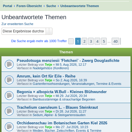
S
Portal
Foren-Übersicht
Suche
Unbeantwortete Themen
u
Unbeantwortete Themen
c
Zur erweiterten Suche
h
Suche
Erweiterte Suche
e
1
2
3
4
5
40
Seite
1
von
40
Näch
Die Suche ergab mehr als 1000 Treffer
…
Themen
Pseudotsuga menziesii 'Fletcheri' - Zwerg Douglasfichte
Letzter Beitrag von
Tetje
«
Mi 5. Aug 2026, 12:17
Verfasst in
Nadelgehölze (Koniferen)
Amrum, kein Ort für Eile - Reihe
Letzter Beitrag von
Tetje
«
So 2. Aug 2026, 16:39
Verfasst in
Gartenfernsehsendungen, Veranstaltungen, Termine & Events
Begonia × albopicta W.Bull - Kleines Blühwunder
Letzter Beitrag von
Tetje
«
Mi 29. Jul 2026, 20:34
Verfasst in
Bambusstämmige & strauchartige Begonien
Trachelium caeruleum L. - Blaues Steinkraut
Letzter Beitrag von
Tetje
«
Di 28. Jul 2026, 11:27
Verfasst in
Sedum, Alpine- & Steingartenstauden
Orchideenschau im Botanischen Garten Kiel 2026
Letzter Beitrag von
Tetje
«
Mo 27. Jul 2026, 10:23
Verfasst in
Medien, Bücher, Zeitschriften, Events & Termine