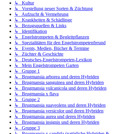
↳ Kultur
↳ Vorstellung neuer Sorten & Züchtung
↳ Aufzucht & Vermehrung
↳ Krankheiten & Schädlinge
↳ Bezugsquellen & Links
↳ Identifikation
↳ Engelstrompeten & Begleitpflanzen
↳ Spezialitäten für den Engelstrompetenfreund
↳ Events, Medien, Bücher & Termine
↳ Züchter & Geschichte
↳ Deutsches-Engelstrompeten-Lexikon
↳ Mein Engelstrompeten Garten
↳ Gruppe 1
↳ Brugmansia arborea und deren Hybriden
↳ Brugmansia sanguinea und deren Hybriden
↳ Brugmansia vulcanicola und deren Hybriden
↳ Brugmansia x flava
↳ Gruppe 2
↳ Brugmansia suaveolens und deren Hybriden
↳ Brugmansia versicolor und deren Hybriden
↳ Brugmansia aurea und deren Hybriden
↳ Brugmansia insignis und deren Hybriden
↳ Gruppe 3
↳ Brugmansia x candida (natürliche Hybriden &