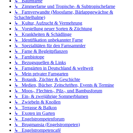
↳ Baumfarne
↳ Zimmerfarne und Tropische- & Subtropischefarne
↳ Farnverwandte (Moosfarne, Bärlappgewächse &
Schachtelhalme)
↳ Kultur, Aufzucht & Vermehrung
↳ Vorstellung neuer Sorten & Züchtung
↳ Krankheiten & Schädlinge
↳ Identifikation unbekannter Farne
↳ Spezialitäten für den Farnsammler
↳ Farne & Begleitpflanzen
↳ Farnbiotope
↳ Bezugsquellen & Links
↳ Farngärten in Deutschland & weltweit
↳ Mein privater Farngarten
↳ Botanik, Züchter & Geschichte
↳ Medien, Bücher, Zeitschriften, Events & Termine
↳ Moos-, Flechten-, Pilz-, und Bambusforum
↳ Ein- & zweijährige Sommerblumen
↳ Zwiebeln & Knollen
↳ Terrasse & Balkon
↳ Exoten im Garten
↳ Engelstrompetenforum
↳ Brugmansia (Engelstrompeten)
↳ Engelstrompetencafé