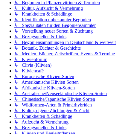
↳ Begonien in Pflanzenvitrinen & Terrarien
↳ Kultur, Aufzucht & Vermehrung
↳ Krankheiten & Schädlinge
↳ Identifikation unbekannter Begonien
↳ Spezialitäten für den Begoniensammler
↳ Vorstellung neuer Sorten & Züchtung
↳ Bezugsquellen & Links
↳ Begoniensammlungen in Deutschland & weltweit
↳ Botanik, Züchter & Geschichte
↳ Medien, Bücher, Zeitschriften, Events & Termine
↳ Klivienforum
↳ Clivia (Klivien)
↳ Kliviencafé
↳ Europäische Klivien-Sorten
↳ Amerikanische Klivien Sorten
↳ Afrikanische Klivien-Sorten
↳ Australische/Neuseeländische Klivien-Sorten
↳ Chinesische/Japanische Klivien-Sorten
↳ Wildformen-Arten & Primärhybriden
↳ Kultur, eigene Züchtungen & Zucht
↳ Krankheiten & Schädlinge
↳ Aufzucht & Vermehrung
↳ Bezugsquellen & Links
↳ Klivien und Begleitpflanzen