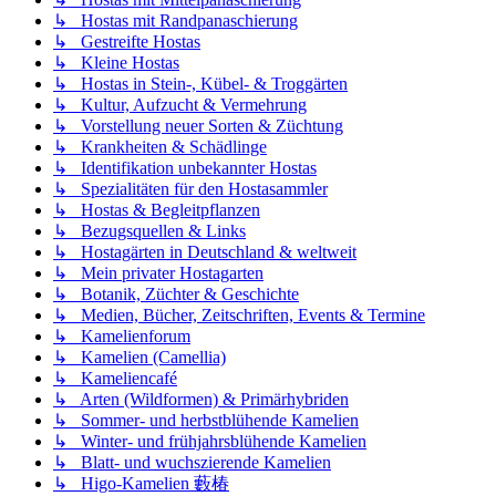
↳ Hostas mit Randpanaschierung
↳ Gestreifte Hostas
↳ Kleine Hostas
↳ Hostas in Stein-, Kübel- & Troggärten
↳ Kultur, Aufzucht & Vermehrung
↳ Vorstellung neuer Sorten & Züchtung
↳ Krankheiten & Schädlinge
↳ Identifikation unbekannter Hostas
↳ Spezialitäten für den Hostasammler
↳ Hostas & Begleitpflanzen
↳ Bezugsquellen & Links
↳ Hostagärten in Deutschland & weltweit
↳ Mein privater Hostagarten
↳ Botanik, Züchter & Geschichte
↳ Medien, Bücher, Zeitschriften, Events & Termine
↳ Kamelienforum
↳ Kamelien (Camellia)
↳ Kameliencafé
↳ Arten (Wildformen) & Primärhybriden
↳ Sommer- und herbstblühende Kamelien
↳ Winter- und frühjahrsblühende Kamelien
↳ Blatt- und wuchszierende Kamelien
↳ Higo-Kamelien 藪椿