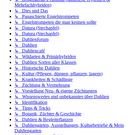
Mehrfachhybriden)
↳ Dies und Das
↳ Panaschierte Engelstrompeten
↳ Engelstrompeten die man kennen sollte
↳ Datura (Stechapfel)
↳ Datura (Stechapfel)
↳ Dahlienforum
↳ Dahlien
↳ Dahliencafé
↳ Wildarten & Primärhybriden
↳ Dahlien Sorten aller Klassen
↳ Historische Dahlien
↳ Kultur (Pflegen, düngen, pflanzen, lagern)
↳ Krankheiten & Schädlinge
↳ Züchtung & Vermehrung
↳ Vorstellung Neu- & eigene Züchtungen
↳ Wissenswertes und unbekanntes über Dahlien
↳ Identifikation
↳ Tipps & Tricks
↳ Botanik, Züchter & Geschichte
↳ Dahlien & Begleitpflanzen
↳ Dahliengärten, Ausstellungen, Kulturbetriebe & Mein
Dahliengarten