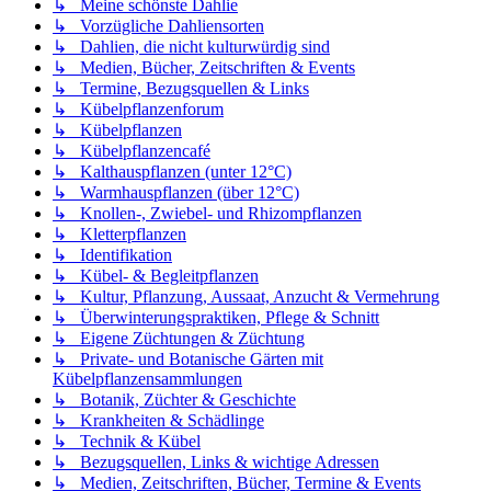
↳ Meine schönste Dahlie
↳ Vorzügliche Dahliensorten
↳ Dahlien, die nicht kulturwürdig sind
↳ Medien, Bücher, Zeitschriften & Events
↳ Termine, Bezugsquellen & Links
↳ Kübelpflanzenforum
↳ Kübelpflanzen
↳ Kübelpflanzencafé
↳ Kalthauspflanzen (unter 12°C)
↳ Warmhauspflanzen (über 12°C)
↳ Knollen-, Zwiebel- und Rhizompflanzen
↳ Kletterpflanzen
↳ Identifikation
↳ Kübel- & Begleitpflanzen
↳ Kultur, Pflanzung, Aussaat, Anzucht & Vermehrung
↳ Überwinterungspraktiken, Pflege & Schnitt
↳ Eigene Züchtungen & Züchtung
↳ Private- und Botanische Gärten mit
Kübelpflanzensammlungen
↳ Botanik, Züchter & Geschichte
↳ Krankheiten & Schädlinge
↳ Technik & Kübel
↳ Bezugsquellen, Links & wichtige Adressen
↳ Medien, Zeitschriften, Bücher, Termine & Events