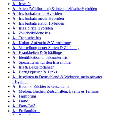
↳ Iriscafé
↳ Arten (Wildformen) & interspezifische Hybriden
↳ Iris barbata nana Hybriden
↳ Iris barbata media Hybriden
↳ Iris barbata elatior Hybriden
↳ Iris sibirica Hybriden
↳ Zwiebelbildene Iris
↳ Tropische Iris
↳ Kultur, Aufzucht & Vermehrung
↳ Vorstellung neuer Sorten & Züchtung
↳ Krankheiten & Schädlinge
↳ Identifikation unbekannter Iris
↳ Spezialitäten für den Irissammler
↳ Iris & Begleitpflanzen
↳ Bezugsquellen & Links
↳ Irisgärten in Deutschland & Weltweit, mein privater
Irisgarten
↳ Botanik, Züchter & Geschichte
↳ Medien, Bücher, Zeitschriften, Events & Termine
↳ Farnforum
↳ Farne
↳ Farn-Café
↳ Freilandfarne