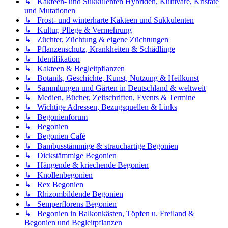
↳ Kakteen- und Sukkulenten Hybriden, Kultivare, Kristate
und Mutationen
↳ Frost- und winterharte Kakteen und Sukkulenten
↳ Kultur, Pflege & Vermehrung
↳ Züchter, Züchtung & eigene Züchtungen
↳ Pflanzenschutz, Krankheiten & Schädlinge
↳ Identifikation
↳ Kakteen & Begleitpflanzen
↳ Botanik, Geschichte, Kunst, Nutzung & Heilkunst
↳ Sammlungen und Gärten in Deutschland & weltweit
↳ Medien, Bücher, Zeitschriften, Events & Termine
↳ Wichtige Adressen, Bezugsquellen & Links
↳ Begonienforum
↳ Begonien
↳ Begonien Café
↳ Bambusstämmige & strauchartige Begonien
↳ Dickstämmige Begonien
↳ Hängende & kriechende Begonien
↳ Knollenbegonien
↳ Rex Begonien
↳ Rhizombildende Begonien
↳ Semperflorens Begonien
↳ Begonien in Balkonkästen, Töpfen u. Freiland &
Begonien und Begleitpflanzen