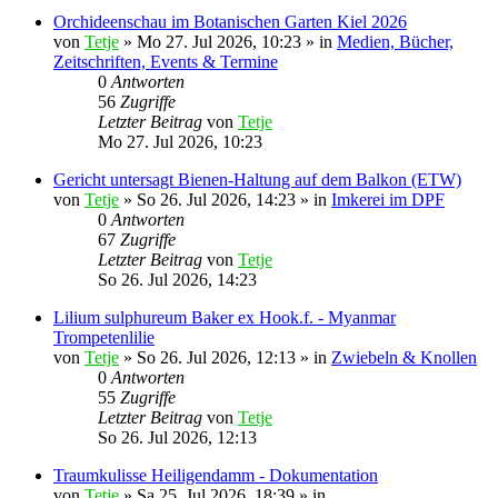
Orchideenschau im Botanischen Garten Kiel 2026
von
Tetje
»
Mo 27. Jul 2026, 10:23
» in
Medien, Bücher,
Zeitschriften, Events & Termine
0
Antworten
56
Zugriffe
Letzter Beitrag
von
Tetje
Mo 27. Jul 2026, 10:23
Gericht untersagt Bienen-Haltung auf dem Balkon (ETW)
von
Tetje
»
So 26. Jul 2026, 14:23
» in
Imkerei im DPF
0
Antworten
67
Zugriffe
Letzter Beitrag
von
Tetje
So 26. Jul 2026, 14:23
Lilium sulphureum Baker ex Hook.f. - Myanmar
Trompetenlilie
von
Tetje
»
So 26. Jul 2026, 12:13
» in
Zwiebeln & Knollen
0
Antworten
55
Zugriffe
Letzter Beitrag
von
Tetje
So 26. Jul 2026, 12:13
Traumkulisse Heiligendamm - Dokumentation
von
Tetje
»
Sa 25. Jul 2026, 18:39
» in