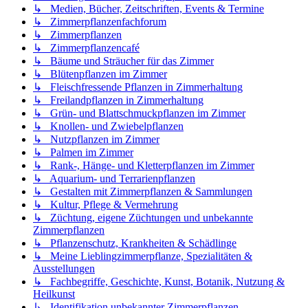
↳ Medien, Bücher, Zeitschriften, Events & Termine
↳ Zimmerpflanzenfachforum
↳ Zimmerpflanzen
↳ Zimmerpflanzencafé
↳ Bäume und Sträucher für das Zimmer
↳ Blütenpflanzen im Zimmer
↳ Fleischfressende Pflanzen in Zimmerhaltung
↳ Freilandpflanzen in Zimmerhaltung
↳ Grün- und Blattschmuckpflanzen im Zimmer
↳ Knollen- und Zwiebelpflanzen
↳ Nutzpflanzen im Zimmer
↳ Palmen im Zimmer
↳ Rank-, Hänge- und Kletterpflanzen im Zimmer
↳ Aquarium- und Terrarienpflanzen
↳ Gestalten mit Zimmerpflanzen & Sammlungen
↳ Kultur, Pflege & Vermehrung
↳ Züchtung, eigene Züchtungen und unbekannte
Zimmerpflanzen
↳ Pflanzenschutz, Krankheiten & Schädlinge
↳ Meine Lieblingzimmerpflanze, Spezialitäten &
Ausstellungen
↳ Fachbegriffe, Geschichte, Kunst, Botanik, Nutzung &
Heilkunst
↳ Identifikation unbekannter Zimmerpflanzen