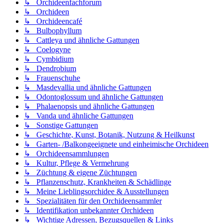
↳ Orchideenfachforum
↳ Orchideen
↳ Orchideencafé
↳ Bulbophyllum
↳ Cattleya und ähnliche Gattungen
↳ Coelogyne
↳ Cymbidium
↳ Dendrobium
↳ Frauenschuhe
↳ Masdevallia und ähnliche Gattungen
↳ Odontoglossum und ähnliche Gattungen
↳ Phalaenopsis und ähnliche Gattungen
↳ Vanda und ähnliche Gattungen
↳ Sonstige Gattungen
↳ Geschichte, Kunst, Botanik, Nutzung & Heilkunst
↳ Garten- /Balkongeeignete und einheimische Orchideen
↳ Orchideensammlungen
↳ Kultur, Pflege & Vermehrung
↳ Züchtung & eigene Züchtungen
↳ Pflanzenschutz, Krankheiten & Schädlinge
↳ Meine Lieblingsorchidee & Ausstellungen
↳ Spezialitäten für den Orchideensammler
↳ Identifikation unbekannter Orchideen
↳ Wichtige Adressen, Bezugsquellen & Links