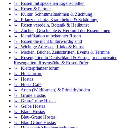
↳ Rosen mit speziellen Eigenschaften
↳ Rosen & Partner
↳ Kultur, Schnittmaßnahmen & Züchtung
↳ Pflanzenschutz, Krankheiten & Schädlinge
↳ Rosen veredeln, Botanik & Heilkunst
↳ Züchter, Geschichte & Herkunft der Rosennamen
↳ Identifikation unbekannter Rosen
↳ Rosen die nicht kulturwürdig sind
↳ Wichtige Adressen, Links & Kunst
↳ Medien, Bücher, Zeitschriften, Events & Termine
↳ Rosengärten in Deutschland & Europa, mein privater
Rosengarten, Rosenstädte & Rosendörfer
↳ Kletterpflanzenforum
↳ Hostaforum
↳ Hostas
↳ Hosta-Café
↳ Arten (Wildformen) & Primärhybriden
↳ Grüne Hostas
↳ Grau-Grüne Hostas
↳ Gelbe Hostas
↳ Blaue Hostas
↳ Blau-Graue Hostas
↳ Blau-Grüne Hostas
↳ Hostas mit Mittelpanaschierung