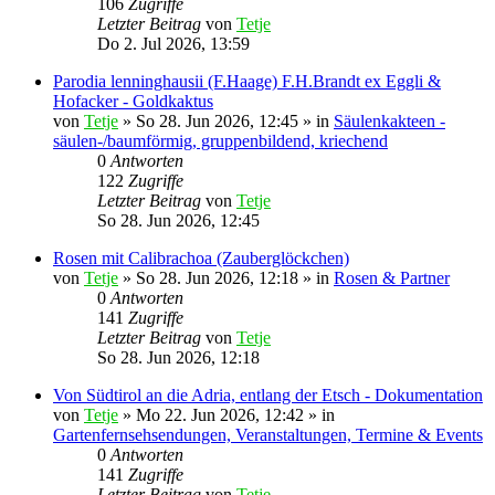
106
Zugriffe
Letzter Beitrag
von
Tetje
Do 2. Jul 2026, 13:59
Parodia lenninghausii (F.Haage) F.H.Brandt ex Eggli &
Hofacker - Goldkaktus
von
Tetje
»
So 28. Jun 2026, 12:45
» in
Säulenkakteen -
säulen-/baumförmig, gruppenbildend, kriechend
0
Antworten
122
Zugriffe
Letzter Beitrag
von
Tetje
So 28. Jun 2026, 12:45
Rosen mit Calibrachoa (Zauberglöckchen)
von
Tetje
»
So 28. Jun 2026, 12:18
» in
Rosen & Partner
0
Antworten
141
Zugriffe
Letzter Beitrag
von
Tetje
So 28. Jun 2026, 12:18
Von Südtirol an die Adria, entlang der Etsch - Dokumentation
von
Tetje
»
Mo 22. Jun 2026, 12:42
» in
Gartenfernsehsendungen, Veranstaltungen, Termine & Events
0
Antworten
141
Zugriffe
Letzter Beitrag
von
Tetje