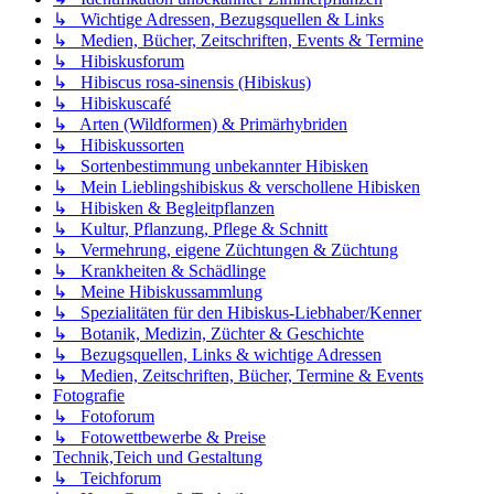
↳ Wichtige Adressen, Bezugsquellen & Links
↳ Medien, Bücher, Zeitschriften, Events & Termine
↳ Hibiskusforum
↳ Hibiscus rosa-sinensis (Hibiskus)
↳ Hibiskuscafé
↳ Arten (Wildformen) & Primärhybriden
↳ Hibiskussorten
↳ Sortenbestimmung unbekannter Hibisken
↳ Mein Lieblingshibiskus & verschollene Hibisken
↳ Hibisken & Begleitpflanzen
↳ Kultur, Pflanzung, Pflege & Schnitt
↳ Vermehrung, eigene Züchtungen & Züchtung
↳ Krankheiten & Schädlinge
↳ Meine Hibiskussammlung
↳ Spezialitäten für den Hibiskus-Liebhaber/Kenner
↳ Botanik, Medizin, Züchter & Geschichte
↳ Bezugsquellen, Links & wichtige Adressen
↳ Medien, Zeitschriften, Bücher, Termine & Events
Fotografie
↳ Fotoforum
↳ Fotowettbewerbe & Preise
Technik,Teich und Gestaltung
↳ Teichforum