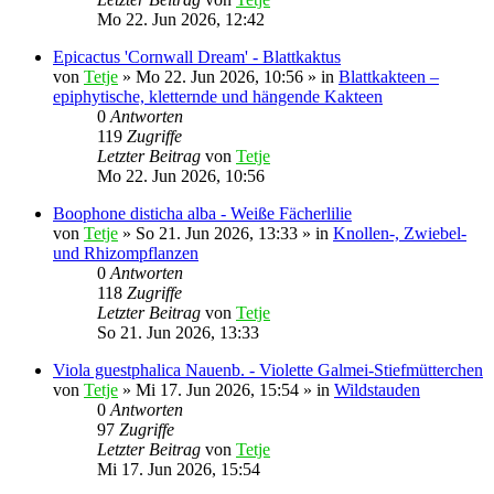
Mo 22. Jun 2026, 12:42
Epicactus 'Cornwall Dream' - Blattkaktus
von
Tetje
»
Mo 22. Jun 2026, 10:56
» in
Blattkakteen –
epiphytische, kletternde und hängende Kakteen
0
Antworten
119
Zugriffe
Letzter Beitrag
von
Tetje
Mo 22. Jun 2026, 10:56
Boophone disticha alba - Weiße Fächerlilie
von
Tetje
»
So 21. Jun 2026, 13:33
» in
Knollen-, Zwiebel-
und Rhizompflanzen
0
Antworten
118
Zugriffe
Letzter Beitrag
von
Tetje
So 21. Jun 2026, 13:33
Viola guestphalica Nauenb. - Violette Galmei-Stiefmütterchen
von
Tetje
»
Mi 17. Jun 2026, 15:54
» in
Wildstauden
0
Antworten
97
Zugriffe
Letzter Beitrag
von
Tetje
Mi 17. Jun 2026, 15:54