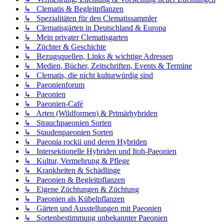
↳ Clematis & Begleitpflanzen
↳ Spezialitäten für den Clematissammler
↳ Clematisgärten in Deutschland & Europa
↳ Mein privater Clematisgarten
↳ Züchter & Geschichte
↳ Bezugsquellen, Links & wichtige Adressen
↳ Medien, Bücher, Zeitschriften, Events & Termine
↳ Clematis, die nicht kulturwürdig sind
↳ Paeonienforum
↳ Paeonien
↳ Paeonien-Café
↳ Arten (Wildformen) & Primärhybriden
↳ Strauchpaeonien Sorten
↳ Staudenpaeonien Sorten
↳ Paeonia rockii und deren Hybriden
↳ Intersektionelle Hybriden und Itoh-Paeonien
↳ Kultur, Vermehrung & Pflege
↳ Krankheiten & Schädlinge
↳ Paeonien & Begleitpflanzen
↳ Eigene Züchtungen & Züchtung
↳ Paeonien als Kübelpflanzen
↳ Gärten und Ausstellungen mit Paeonien
↳ Sortenbestimmung unbekannter Paeonien