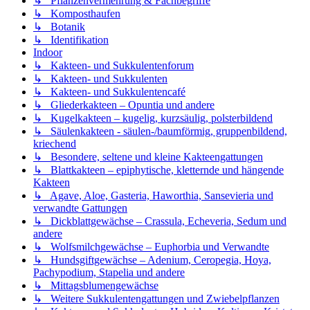
↳ Pflanzenvermehrung & Fachbegriffe
↳ Komposthaufen
↳ Botanik
↳ Identifikation
Indoor
↳ Kakteen- und Sukkulentenforum
↳ Kakteen- und Sukkulenten
↳ Kakteen- und Sukkulentencafé
↳ Gliederkakteen – Opuntia und andere
↳ Kugelkakteen – kugelig, kurzsäulig, polsterbildend
↳ Säulenkakteen - säulen-/baumförmig, gruppenbildend,
kriechend
↳ Besondere, seltene und kleine Kakteengattungen
↳ Blattkakteen – epiphytische, kletternde und hängende
Kakteen
↳ Agave, Aloe, Gasteria, Haworthia, Sansevieria und
verwandte Gattungen
↳ Dickblattgewächse – Crassula, Echeveria, Sedum und
andere
↳ Wolfsmilchgewächse – Euphorbia und Verwandte
↳ Hundsgiftgewächse – Adenium, Ceropegia, Hoya,
Pachypodium, Stapelia und andere
↳ Mittagsblumengewächse
↳ Weitere Sukkulentengattungen und Zwiebelpflanzen