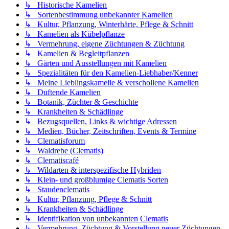
↳ Historische Kamelien
↳ Sortenbestimmung unbekannter Kamelien
↳ Kultur, Pflanzung, Winterhärte, Pflege & Schnitt
↳ Kamelien als Kübelpflanze
↳ Vermehrung, eigene Züchtungen & Züchtung
↳ Kamelien & Begleitpflanzen
↳ Gärten und Ausstellungen mit Kamelien
↳ Spezialitäten für den Kamelien-Liebhaber/Kenner
↳ Meine Lieblingskamelie & verschollene Kamelien
↳ Duftende Kamelien
↳ Botanik, Züchter & Geschichte
↳ Krankheiten & Schädlinge
↳ Bezugsquellen, Links & wichtige Adressen
↳ Medien, Bücher, Zeitschriften, Events & Termine
↳ Clematisforum
↳ Waldrebe (Clematis)
↳ Clematiscafé
↳ Wildarten & interspezifische Hybriden
↳ Klein- und großblumige Clematis Sorten
↳ Staudenclematis
↳ Kultur, Pflanzung, Pflege & Schnitt
↳ Krankheiten & Schädlinge
↳ Identifikation von unbekannten Clematis
↳ Vermehrung, Züchtung & Vorstellung neuer Züchtungen