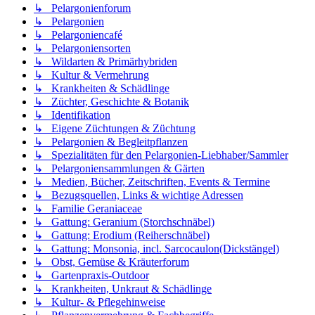
↳ Pelargonienforum
↳ Pelargonien
↳ Pelargoniencafé
↳ Pelargoniensorten
↳ Wildarten & Primärhybriden
↳ Kultur & Vermehrung
↳ Krankheiten & Schädlinge
↳ Züchter, Geschichte & Botanik
↳ Identifikation
↳ Eigene Züchtungen & Züchtung
↳ Pelargonien & Begleitpflanzen
↳ Spezialitäten für den Pelargonien-Liebhaber/Sammler
↳ Pelargoniensammlungen & Gärten
↳ Medien, Bücher, Zeitschriften, Events & Termine
↳ Bezugsquellen, Links & wichtige Adressen
↳ Familie Geraniaceae
↳ Gattung: Geranium (Storchschnäbel)
↳ Gattung: Erodium (Reiherschnäbel)
↳ Gattung: Monsonia, incl. Sarcocaulon(Dickstängel)
↳ Obst, Gemüse & Kräuterforum
↳ Gartenpraxis-Outdoor
↳ Krankheiten, Unkraut & Schädlinge
↳ Kultur- & Pflegehinweise