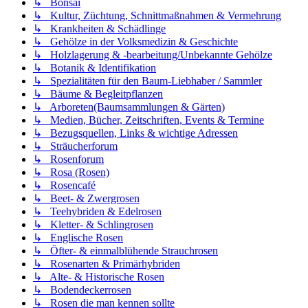
↳ Bonsai
↳ Kultur, Züchtung, Schnittmaßnahmen & Vermehrung
↳ Krankheiten & Schädlinge
↳ Gehölze in der Volksmedizin & Geschichte
↳ Holzlagerung & -bearbeitung/Unbekannte Gehölze
↳ Botanik & Identifikation
↳ Spezialitäten für den Baum-Liebhaber / Sammler
↳ Bäume & Begleitpflanzen
↳ Arboreten(Baumsammlungen & Gärten)
↳ Medien, Bücher, Zeitschriften, Events & Termine
↳ Bezugsquellen, Links & wichtige Adressen
↳ Sträucherforum
↳ Rosenforum
↳ Rosa (Rosen)
↳ Rosencafé
↳ Beet- & Zwergrosen
↳ Teehybriden & Edelrosen
↳ Kletter- & Schlingrosen
↳ Englische Rosen
↳ Öfter- & einmalblühende Strauchrosen
↳ Rosenarten & Primärhybriden
↳ Alte- & Historische Rosen
↳ Bodendeckerrosen
↳ Rosen die man kennen sollte