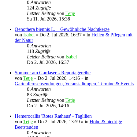
0
Antworten
124
Zugriffe
Letzter Beitrag
von
Tetje
Sa 11. Jul 2026, 15:36
Oenothera biennis L. – Gewöhnliche Nachtkerze
von
Isabel
»
Do 2. Jul 2026, 16:37
» in
Heilen & Pflegen mit
der Natur
0
Antworten
118
Zugriffe
Letzter Beitrag
von
Isabel
Do 2. Jul 2026, 16:37
Sommer am Gardasee - Reportagereihe
von
Tetje
»
Do 2. Jul 2026, 14:16
» in
Gartenfernsehsendungen, Veranstaltungen, Termine & Events
0
Antworten
83
Zugriffe
Letzter Beitrag
von
Tetje
Do 2. Jul 2026, 14:16
Hemerocallis 'Rotes Rathaus' - Taglilien
von
Tetje
»
Do 2. Jul 2026, 13:59
» in
Hohe & niedrige
Beetstauden
0
Antworten