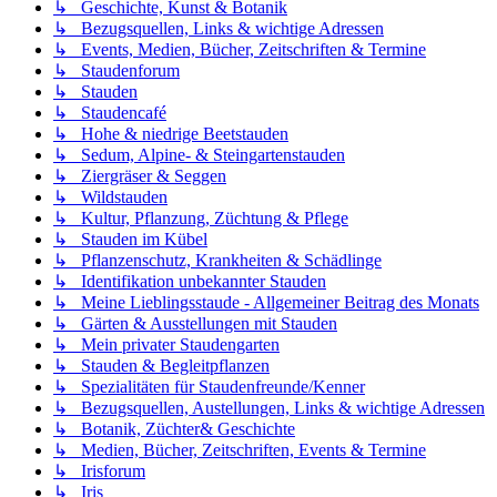
↳ Geschichte, Kunst & Botanik
↳ Bezugsquellen, Links & wichtige Adressen
↳ Events, Medien, Bücher, Zeitschriften & Termine
↳ Staudenforum
↳ Stauden
↳ Staudencafé
↳ Hohe & niedrige Beetstauden
↳ Sedum, Alpine- & Steingartenstauden
↳ Ziergräser & Seggen
↳ Wildstauden
↳ Kultur, Pflanzung, Züchtung & Pflege
↳ Stauden im Kübel
↳ Pflanzenschutz, Krankheiten & Schädlinge
↳ Identifikation unbekannter Stauden
↳ Meine Lieblingsstaude - Allgemeiner Beitrag des Monats
↳ Gärten & Ausstellungen mit Stauden
↳ Mein privater Staudengarten
↳ Stauden & Begleitpflanzen
↳ Spezialitäten für Staudenfreunde/Kenner
↳ Bezugsquellen, Austellungen, Links & wichtige Adressen
↳ Botanik, Züchter& Geschichte
↳ Medien, Bücher, Zeitschriften, Events & Termine
↳ Irisforum
↳ Iris