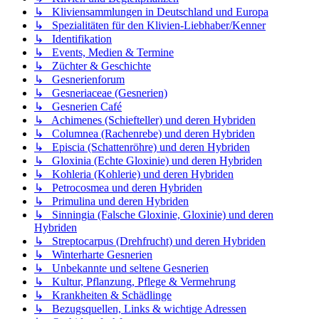
↳ Kliviensammlungen in Deutschland und Europa
↳ Spezialitäten für den Klivien-Liebhaber/Kenner
↳ Identifikation
↳ Events, Medien & Termine
↳ Züchter & Geschichte
↳ Gesnerienforum
↳ Gesneriaceae (Gesnerien)
↳ Gesnerien Café
↳ Achimenes (Schiefteller) und deren Hybriden
↳ Columnea (Rachenrebe) und deren Hybriden
↳ Episcia (Schattenröhre) und deren Hybriden
↳ Gloxinia (Echte Gloxinie) und deren Hybriden
↳ Kohleria (Kohlerie) und deren Hybriden
↳ Petrocosmea und deren Hybriden
↳ Primulina und deren Hybriden
↳ Sinningia (Falsche Gloxinie, Gloxinie) und deren
Hybriden
↳ Streptocarpus (Drehfrucht) und deren Hybriden
↳ Winterharte Gesnerien
↳ Unbekannte und seltene Gesnerien
↳ Kultur, Pflanzung, Pflege & Vermehrung
↳ Krankheiten & Schädlinge
↳ Bezugsquellen, Links & wichtige Adressen