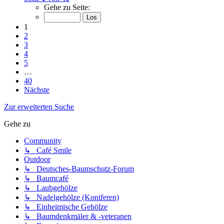
Gehe zu Seite:
1
2
3
4
5
…
40
Nächste
Zur erweiterten Suche
Gehe zu
Community
↳ Café Smile
Outdoor
↳ Deutsches-Baumschutz-Forum
↳ Baumcafé
↳ Laubgehölze
↳ Nadelgehölze (Koniferen)
↳ Einheimische Gehölze
↳ Baumdenkmäler & -veteranen