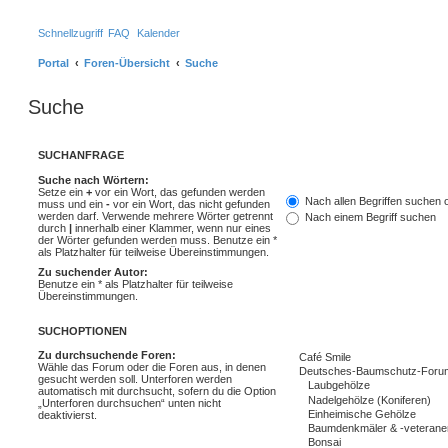
Schnellzugriff
FAQ
Kalender
Portal
Foren-Übersicht
Suche
Suche
SUCHANFRAGE
Suche nach Wörtern:
Setze ein
+
vor ein Wort, das gefunden werden
Nach allen Begriffen suchen
muss und ein
-
vor ein Wort, das nicht gefunden
werden darf. Verwende mehrere Wörter getrennt
Nach einem Begriff suchen
durch
|
innerhalb einer Klammer, wenn nur eines
der Wörter gefunden werden muss. Benutze ein *
als Platzhalter für teilweise Übereinstimmungen.
Zu suchender Autor:
Benutze ein * als Platzhalter für teilweise
Übereinstimmungen.
SUCHOPTIONEN
Zu durchsuchende Foren:
Wähle das Forum oder die Foren aus, in denen
gesucht werden soll. Unterforen werden
automatisch mit durchsucht, sofern du die Option
„Unterforen durchsuchen“ unten nicht
deaktivierst.