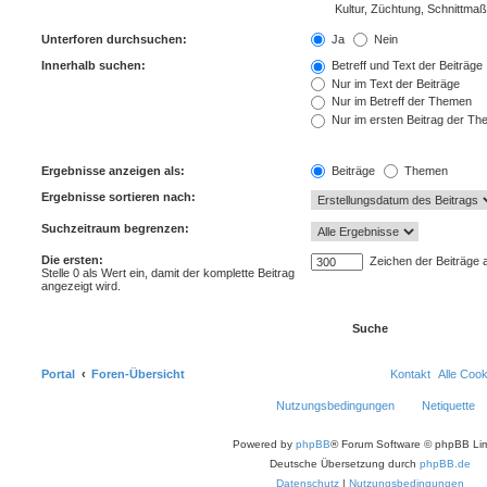
Unterforen durchsuchen:
Ja
Nein
Innerhalb suchen:
Betreff und Text der Beiträge
Nur im Text der Beiträge
Nur im Betreff der Themen
Nur im ersten Beitrag der T
Ergebnisse anzeigen als:
Beiträge
Themen
Ergebnisse sortieren nach:
Suchzeitraum begrenzen:
Die ersten:
Zeichen der Beiträge 
Stelle 0 als Wert ein, damit der komplette Beitrag
angezeigt wird.
Portal
Foren-Übersicht
Kontakt
Alle Coo
Nutzungsbedingungen
Netiquette
Powered by
phpBB
® Forum Software © phpBB Lim
Deutsche Übersetzung durch
phpBB.de
Datenschutz
|
Nutzungsbedingungen