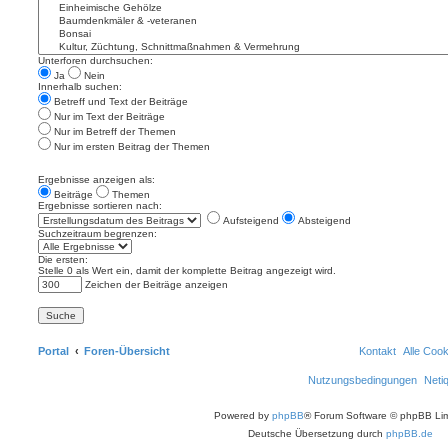
Unterforen durchsuchen:
Ja
Nein
Innerhalb suchen:
Betreff und Text der Beiträge
Nur im Text der Beiträge
Nur im Betreff der Themen
Nur im ersten Beitrag der Themen
Ergebnisse anzeigen als:
Beiträge
Themen
Ergebnisse sortieren nach:
Aufsteigend
Absteigend
Suchzeitraum begrenzen:
Die ersten:
Stelle 0 als Wert ein, damit der komplette Beitrag angezeigt wird.
Zeichen der Beiträge anzeigen
Portal
Foren-Übersicht
Kontakt
Alle Coo
Nutzungsbedingungen
Neti
Powered by
phpBB
® Forum Software © phpBB Lim
Deutsche Übersetzung durch
phpBB.de