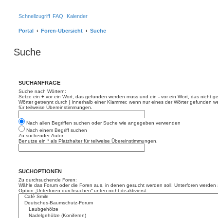
Schnellzugriff
FAQ
Kalender
Portal
Foren-Übersicht
Suche
Suche
SUCHANFRAGE
Suche nach Wörtern:
Setze ein
+
vor ein Wort, das gefunden werden muss und ein
-
vor ein Wort, das nicht 
Wörter getrennt durch
|
innerhalb einer Klammer, wenn nur eines der Wörter gefunden we
für teilweise Übereinstimmungen.
Nach allen Begriffen suchen oder Suche wie angegeben verwenden
Nach einem Begriff suchen
Zu suchender Autor:
Benutze ein * als Platzhalter für teilweise Übereinstimmungen.
SUCHOPTIONEN
Zu durchsuchende Foren:
Wähle das Forum oder die Foren aus, in denen gesucht werden soll. Unterforen werden a
Option „Unterforen durchsuchen“ unten nicht deaktivierst.