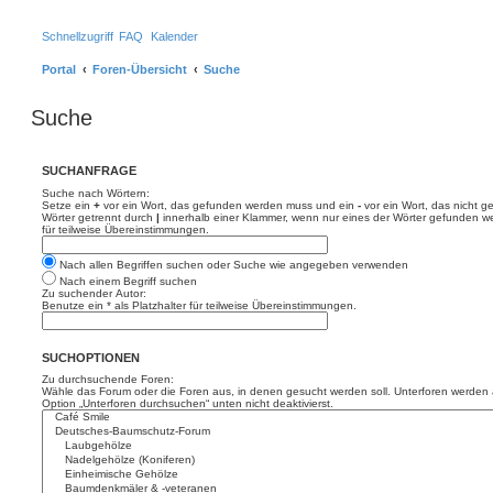
Schnellzugriff
FAQ
Kalender
Portal
Foren-Übersicht
Suche
Suche
SUCHANFRAGE
Suche nach Wörtern:
Setze ein
+
vor ein Wort, das gefunden werden muss und ein
-
vor ein Wort, das nicht 
Wörter getrennt durch
|
innerhalb einer Klammer, wenn nur eines der Wörter gefunden we
für teilweise Übereinstimmungen.
Nach allen Begriffen suchen oder Suche wie angegeben verwenden
Nach einem Begriff suchen
Zu suchender Autor:
Benutze ein * als Platzhalter für teilweise Übereinstimmungen.
SUCHOPTIONEN
Zu durchsuchende Foren:
Wähle das Forum oder die Foren aus, in denen gesucht werden soll. Unterforen werden a
Option „Unterforen durchsuchen“ unten nicht deaktivierst.