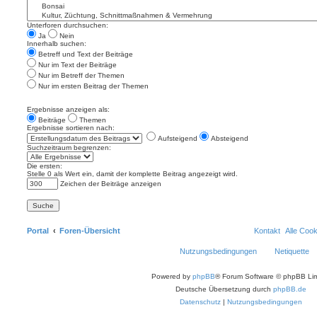
Unterforen durchsuchen:
Ja
Nein
Innerhalb suchen:
Betreff und Text der Beiträge
Nur im Text der Beiträge
Nur im Betreff der Themen
Nur im ersten Beitrag der Themen
Ergebnisse anzeigen als:
Beiträge
Themen
Ergebnisse sortieren nach:
Aufsteigend
Absteigend
Suchzeitraum begrenzen:
Die ersten:
Stelle 0 als Wert ein, damit der komplette Beitrag angezeigt wird.
Zeichen der Beiträge anzeigen
Portal
Foren-Übersicht
Kontakt
Alle Coo
Nutzungsbedingungen
Netiquette
Powered by
phpBB
® Forum Software © phpBB Lim
Deutsche Übersetzung durch
phpBB.de
Datenschutz
|
Nutzungsbedingungen