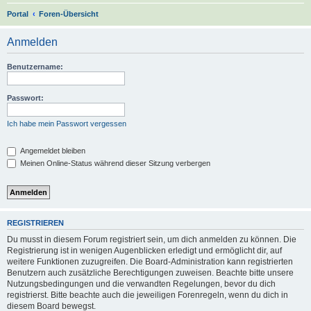
S
Portal
Foren-Übersicht
u
Anmelden
c
h
Benutzername:
e
Passwort:
Ich habe mein Passwort vergessen
Angemeldet bleiben
Meinen Online-Status während dieser Sitzung verbergen
REGISTRIEREN
Du musst in diesem Forum registriert sein, um dich anmelden zu können. Die
Registrierung ist in wenigen Augenblicken erledigt und ermöglicht dir, auf
weitere Funktionen zuzugreifen. Die Board-Administration kann registrierten
Benutzern auch zusätzliche Berechtigungen zuweisen. Beachte bitte unsere
Nutzungsbedingungen und die verwandten Regelungen, bevor du dich
registrierst. Bitte beachte auch die jeweiligen Forenregeln, wenn du dich in
diesem Board bewegst.