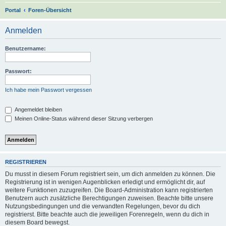
S
Portal
Foren-Übersicht
u
Anmelden
c
h
Benutzername:
e
Passwort:
Ich habe mein Passwort vergessen
Angemeldet bleiben
Meinen Online-Status während dieser Sitzung verbergen
REGISTRIEREN
Du musst in diesem Forum registriert sein, um dich anmelden zu können. Die
Registrierung ist in wenigen Augenblicken erledigt und ermöglicht dir, auf
weitere Funktionen zuzugreifen. Die Board-Administration kann registrierten
Benutzern auch zusätzliche Berechtigungen zuweisen. Beachte bitte unsere
Nutzungsbedingungen und die verwandten Regelungen, bevor du dich
registrierst. Bitte beachte auch die jeweiligen Forenregeln, wenn du dich in
diesem Board bewegst.