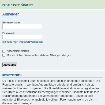
S
Portal
Foren-Übersicht
u
Anmelden
c
h
Benutzername:
e
Passwort:
Ich habe mein Passwort vergessen
Angemeldet bleiben
Meinen Online-Status während dieser Sitzung verbergen
REGISTRIEREN
Du musst in diesem Forum registriert sein, um dich anmelden zu können. Die
Registrierung ist in wenigen Augenblicken erledigt und ermöglicht dir, auf
weitere Funktionen zuzugreifen. Die Board-Administration kann registrierten
Benutzern auch zusätzliche Berechtigungen zuweisen. Beachte bitte unsere
Nutzungsbedingungen und die verwandten Regelungen, bevor du dich
registrierst. Bitte beachte auch die jeweiligen Forenregeln, wenn du dich in
diesem Board bewegst.