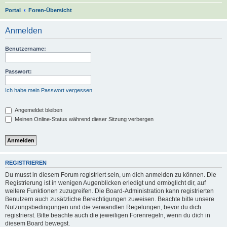
S
Portal
Foren-Übersicht
u
Anmelden
c
h
Benutzername:
e
Passwort:
Ich habe mein Passwort vergessen
Angemeldet bleiben
Meinen Online-Status während dieser Sitzung verbergen
REGISTRIEREN
Du musst in diesem Forum registriert sein, um dich anmelden zu können. Die
Registrierung ist in wenigen Augenblicken erledigt und ermöglicht dir, auf
weitere Funktionen zuzugreifen. Die Board-Administration kann registrierten
Benutzern auch zusätzliche Berechtigungen zuweisen. Beachte bitte unsere
Nutzungsbedingungen und die verwandten Regelungen, bevor du dich
registrierst. Bitte beachte auch die jeweiligen Forenregeln, wenn du dich in
diesem Board bewegst.