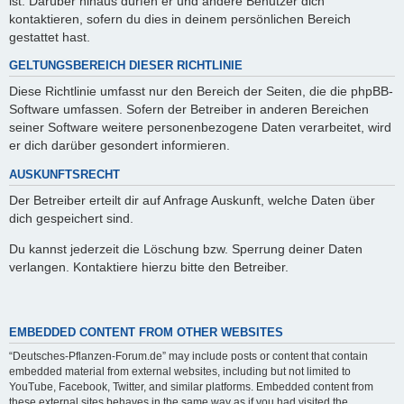
ist. Darüber hinaus dürfen er und andere Benutzer dich
kontaktieren, sofern du dies in deinem persönlichen Bereich
gestattet hast.
GELTUNGSBEREICH DIESER RICHTLINIE
Diese Richtlinie umfasst nur den Bereich der Seiten, die die phpBB-
Software umfassen. Sofern der Betreiber in anderen Bereichen
seiner Software weitere personenbezogene Daten verarbeitet, wird
er dich darüber gesondert informieren.
AUSKUNFTSRECHT
Der Betreiber erteilt dir auf Anfrage Auskunft, welche Daten über
dich gespeichert sind.
Du kannst jederzeit die Löschung bzw. Sperrung deiner Daten
verlangen. Kontaktiere hierzu bitte den Betreiber.
EMBEDDED CONTENT FROM OTHER WEBSITES
“Deutsches-Pflanzen-Forum.de” may include posts or content that contain
embedded material from external websites, including but not limited to
YouTube, Facebook, Twitter, and similar platforms. Embedded content from
these external sites behaves in the same way as if you had visited the