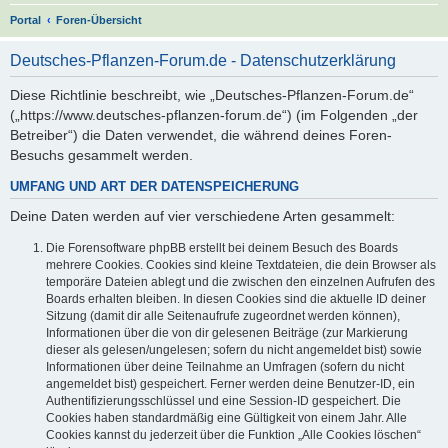
S
Portal
Foren-Übersicht
u
Deutsches-Pflanzen-Forum.de - Datenschutzerklärung
c
h
Diese Richtlinie beschreibt, wie „Deutsches-Pflanzen-Forum.de“
(„https://www.deutsches-pflanzen-forum.de“) (im Folgenden „der
e
Betreiber“) die Daten verwendet, die während deines Foren-
Besuchs gesammelt werden.
UMFANG UND ART DER DATENSPEICHERUNG
Deine Daten werden auf vier verschiedene Arten gesammelt:
Die Forensoftware phpBB erstellt bei deinem Besuch des Boards
mehrere Cookies. Cookies sind kleine Textdateien, die dein Browser als
temporäre Dateien ablegt und die zwischen den einzelnen Aufrufen des
Boards erhalten bleiben. In diesen Cookies sind die aktuelle ID deiner
Sitzung (damit dir alle Seitenaufrufe zugeordnet werden können),
Informationen über die von dir gelesenen Beiträge (zur Markierung
dieser als gelesen/ungelesen; sofern du nicht angemeldet bist) sowie
Informationen über deine Teilnahme an Umfragen (sofern du nicht
angemeldet bist) gespeichert. Ferner werden deine Benutzer-ID, ein
Authentifizierungsschlüssel und eine Session-ID gespeichert. Die
Cookies haben standardmäßig eine Gültigkeit von einem Jahr. Alle
Cookies kannst du jederzeit über die Funktion „Alle Cookies löschen“