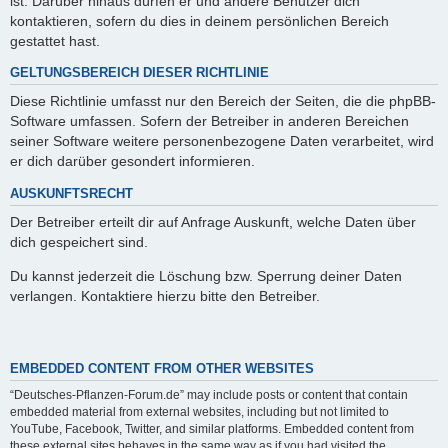
ist. Darüber hinaus dürfen er und andere Benutzer dich
kontaktieren, sofern du dies in deinem persönlichen Bereich
gestattet hast.
GELTUNGSBEREICH DIESER RICHTLINIE
Diese Richtlinie umfasst nur den Bereich der Seiten, die die phpBB-
Software umfassen. Sofern der Betreiber in anderen Bereichen
seiner Software weitere personenbezogene Daten verarbeitet, wird
er dich darüber gesondert informieren.
AUSKUNFTSRECHT
Der Betreiber erteilt dir auf Anfrage Auskunft, welche Daten über
dich gespeichert sind.
Du kannst jederzeit die Löschung bzw. Sperrung deiner Daten
verlangen. Kontaktiere hierzu bitte den Betreiber.
EMBEDDED CONTENT FROM OTHER WEBSITES
“Deutsches-Pflanzen-Forum.de” may include posts or content that contain
embedded material from external websites, including but not limited to
YouTube, Facebook, Twitter, and similar platforms. Embedded content from
these external sites behaves in the same way as if you had visited the