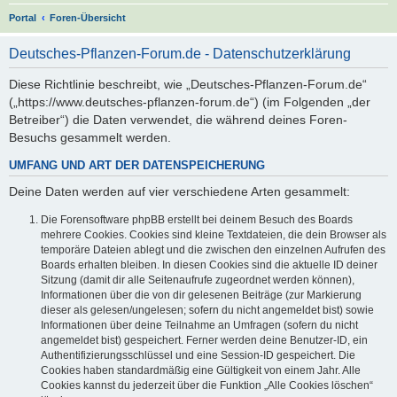
S
Portal
Foren-Übersicht
u
Deutsches-Pflanzen-Forum.de - Datenschutzerklärung
c
h
Diese Richtlinie beschreibt, wie „Deutsches-Pflanzen-Forum.de“
(„https://www.deutsches-pflanzen-forum.de“) (im Folgenden „der
e
Betreiber“) die Daten verwendet, die während deines Foren-
Besuchs gesammelt werden.
UMFANG UND ART DER DATENSPEICHERUNG
Deine Daten werden auf vier verschiedene Arten gesammelt:
Die Forensoftware phpBB erstellt bei deinem Besuch des Boards
mehrere Cookies. Cookies sind kleine Textdateien, die dein Browser als
temporäre Dateien ablegt und die zwischen den einzelnen Aufrufen des
Boards erhalten bleiben. In diesen Cookies sind die aktuelle ID deiner
Sitzung (damit dir alle Seitenaufrufe zugeordnet werden können),
Informationen über die von dir gelesenen Beiträge (zur Markierung
dieser als gelesen/ungelesen; sofern du nicht angemeldet bist) sowie
Informationen über deine Teilnahme an Umfragen (sofern du nicht
angemeldet bist) gespeichert. Ferner werden deine Benutzer-ID, ein
Authentifizierungsschlüssel und eine Session-ID gespeichert. Die
Cookies haben standardmäßig eine Gültigkeit von einem Jahr. Alle
Cookies kannst du jederzeit über die Funktion „Alle Cookies löschen“