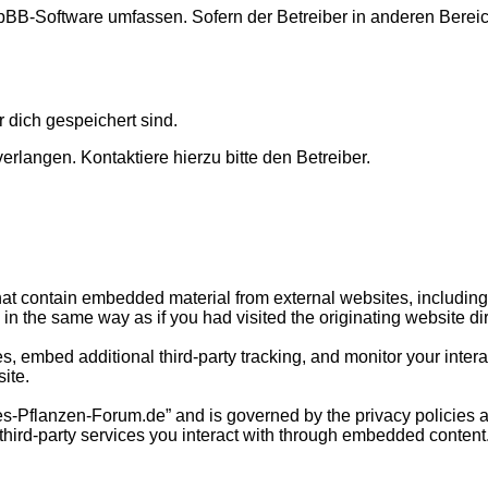
 phpBB-Software umfassen. Sofern der Betreiber in anderen Ber
r dich gespeichert sind.
rlangen. Kontaktiere hierzu bitte den Betreiber.
t contain embedded material from external websites, including b
n the same way as if you had visited the originating website dir
, embed additional third-party tracking, and monitor your inter
ite.
hes-Pflanzen-Forum.de” and is governed by the privacy policies a
third-party services you interact with through embedded content