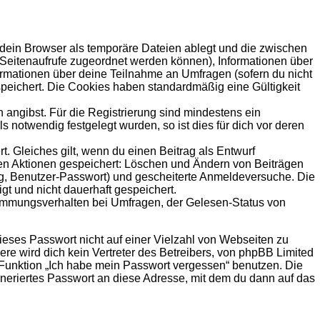
 dein Browser als temporäre Dateien ablegt und die zwischen
le Seitenaufrufe zugeordnet werden können), Informationen über
formationen über deine Teilnahme an Umfragen (sofern du nicht
speichert. Die Cookies haben standardmäßig eine Gültigkeit
 angibst. Für die Registrierung sind mindestens ein
notwendig festgelegt wurden, so ist dies für dich vor deren
t. Gleiches gilt, wenn du einen Beitrag als Entwurf
nden Aktionen gespeichert: Löschen und Ändern von Beiträgen
ng, Benutzer-Passwort) und gescheiterte Anmeldeversuche. Die
gt und nicht dauerhaft gespeichert.
timmungsverhalten bei Umfragen, der Gelesen-Status von
ieses Passwort nicht auf einer Vielzahl von Webseiten zu
e wird dich kein Vertreter des Betreibers, von phpBB Limited
e Funktion „Ich habe mein Passwort vergessen“ benutzen. Die
eriertes Passwort an diese Adresse, mit dem du dann auf das