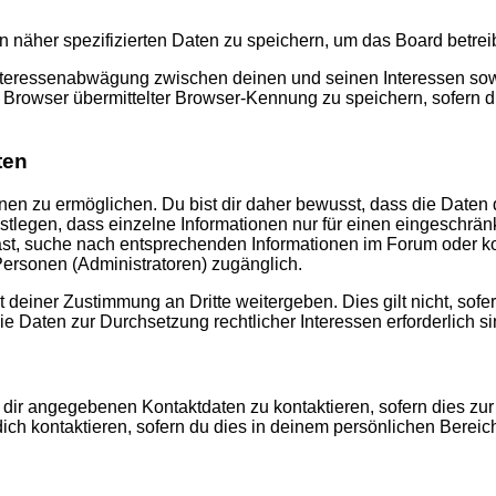
n näher spezifizierten Daten zu speichern, um das Board betre
Interessenabwägung zwischen deinen und seinen Interessen sowie
rowser übermittelter Browser-Kennung zu speichern, sofern di
ten
n zu ermöglichen. Du bist dir daher bewusst, dass die Daten dei
stlegen, dass einzelne Informationen nur für einen eingeschränkt
st, suche nach entsprechenden Informationen im Forum oder kon
 Personen (Administratoren) zugänglich.
 deiner Zustimmung an Dritte weitergeben. Dies gilt nicht, sof
die Daten zur Durchsetzung rechtlicher Interessen erforderlich si
 dir angegebenen Kontaktdaten zu kontaktieren, sofern dies zur
dich kontaktieren, sofern du dies in deinem persönlichen Bereich