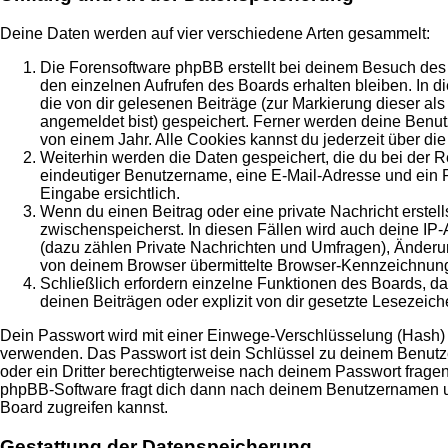
Deine Daten werden auf vier verschiedene Arten gesammelt:
Die Forensoftware phpBB erstellt bei deinem Besuch des 
den einzelnen Aufrufen des Boards erhalten bleiben. In di
die von dir gelesenen Beiträge (zur Markierung dieser al
angemeldet bist) gespeichert. Ferner werden deine Benut
von einem Jahr. Alle Cookies kannst du jederzeit über die
Weiterhin werden die Daten gespeichert, die du bei der R
eindeutiger Benutzername, eine E-Mail-Adresse und ein Pa
Eingabe ersichtlich.
Wenn du einen Beitrag oder eine private Nachricht erstell
zwischenspeicherst. In diesen Fällen wird auch deine IP
(dazu zählen Private Nachrichten und Umfragen), Änderun
von deinem Browser übermittelte Browser-Kennzeichnung (U
Schließlich erfordern einzelne Funktionen des Boards, 
deinen Beiträgen oder explizit von dir gesetzte Lesezeic
Dein Passwort wird mit einer Einwege-Verschlüsselung (Hash) ge
verwenden. Das Passwort ist dein Schlüssel zu deinem Benutzer
oder ein Dritter berechtigterweise nach deinem Passwort frage
phpBB-Software fragt dich dann nach deinem Benutzernamen un
Board zugreifen kannst.
Gestattung der Datenspeicherung