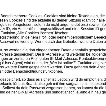
Boards mehrere Cookies. Cookies sind kleine Textdateien, die
esen Cookies sind die aktuelle ID deiner Sitzung (damit dir al
s gelesen/ungelesen; sofern du nicht angemeldet bist) sowie In
zer-ID, ein Authentifizierungsschlüssel und eine Session-ID ge
 Funktion „Alle Cookies löschen“ löschen.
egistrierung, in deinem Profil oder deinem persönlichem Bereich
sswort notwendig. Wenn durch den Betreiber weitere Daten als 
st, so werden die dort eingegebenen Daten ebenfalls gespeicher
-Adresse gespeichert. Die IP-Adresse wird weiterhin bei folge
gen an zentralen Profildaten (E-Mail-Adresse, Kontoaktivieru
ser Agent) wird nur in der „Wer ist online?“-Funktion angezei
dass weitere Daten gespeichert werden. Dazu gehören dein Abs
hen oder Benachrichtigungsfunktionen.
speichert, so dass es sicher ist. Jedoch wird dir empfohlen, d
konto für das Board, also geh mit ihm sorgsam um. Insbesonder
n. Solltest du dein Passwort vergessen haben, so kannst du di
d deiner E-Mail-Adresse und sendet anschließend ein neu gen