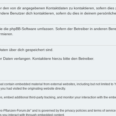
er den von dir angegebenen Kontaktdaten zu kontaktieren, sofern dies 
andere Benutzer dich kontaktieren, sofern du dies in deinem persönliche
, die die phpBB-Software umfassen. Sofern der Betreiber in anderen Be
ormieren.
 Daten über dich gespeichert sind.
 Daten verlangen. Kontaktiere hierzu bitte den Betreiber.
at contain embedded material from external websites, including but not limited to
you had visited the originating website directly.
, embed additional third-party tracking, and monitor your interaction with the embe
hes-Pflanzen-Forum.de” and is governed by the privacy policies and terms of servic
ces you interact with through embedded content.