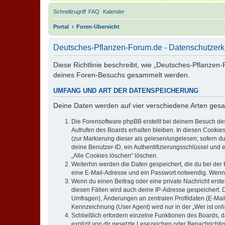
Schnellzugriff
FAQ
Kalender
Portal
Foren-Übersicht
Deutsches-Pflanzen-Forum.de - Datenschutzerk
Diese Richtlinie beschreibt, wie „Deutsches-Pflanzen
deines Foren-Besuchs gesammelt werden.
UMFANG UND ART DER DATENSPEICHERUNG
Deine Daten werden auf vier verschiedene Arten ges
Die Forensoftware phpBB erstellt bei deinem Besuch de
Aufrufen des Boards erhalten bleiben. In diesen Cookies
(zur Markierung dieser als gelesen/ungelesen; sofern d
deine Benutzer-ID, ein Authentifizierungsschlüssel und 
„Alle Cookies löschen“ löschen.
Weiterhin werden die Daten gespeichert, die du bei der 
eine E-Mail-Adresse und ein Passwort notwendig. Wenn du
Wenn du einen Beitrag oder eine private Nachricht erste
diesen Fällen wird auch deine IP-Adresse gespeichert. 
Umfragen), Änderungen an zentralen Profildaten (E-Mai
Kennzeichnung (User Agent) wird nur in der „Wer ist onl
Schließlich erfordern einzelne Funktionen des Boards,
explizit von dir gesetzte Lesezeichen oder Benachrichti