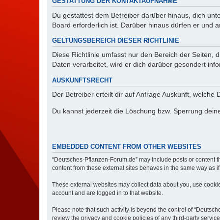
GESTATTUNG DER KONTAKTAUFNAHME
Du gestattest dem Betreiber darüber hinaus, dich unt
Board erforderlich ist. Darüber hinaus dürfen er und 
GELTUNGSBEREICH DIESER RICHTLINIE
Diese Richtlinie umfasst nur den Bereich der Seiten
Daten verarbeitet, wird er dich darüber gesondert inf
AUSKUNFTSRECHT
Der Betreiber erteilt dir auf Anfrage Auskunft, welche
Du kannst jederzeit die Löschung bzw. Sperrung deiner
EMBEDDED CONTENT FROM OTHER WEBSITES
“Deutsches-Pflanzen-Forum.de” may include posts or content th
content from these external sites behaves in the same way as if 
These external websites may collect data about you, use cookies
account and are logged in to that website.
Please note that such activity is beyond the control of “Deutsc
review the privacy and cookie policies of any third-party servi