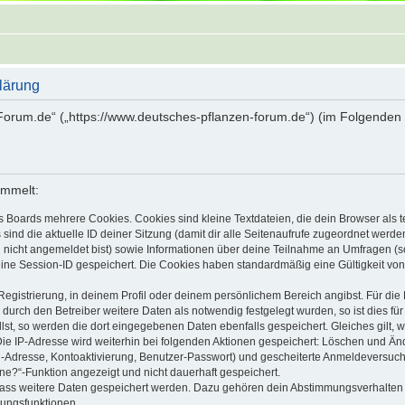
lärung
-Forum.de“ („https://www.deutsches-pflanzen-forum.de“) (im Folgenden 
ammelt:
s Boards mehrere Cookies. Cookies sind kleine Textdateien, die dein Browser als
 sind die aktuelle ID deiner Sitzung (damit dir alle Seitenaufrufe zugeordnet werd
u nicht angemeldet bist) sowie Informationen über deine Teilnahme an Umfragen (s
eine Session-ID gespeichert. Die Cookies haben standardmäßig eine Gültigkeit von 
Registrierung, in deinem Profil oder deinem persönlichem Bereich angibst. Für di
rch den Betreiber weitere Daten als notwendig festgelegt wurden, so ist dies für 
llst, so werden die dort eingegebenen Daten ebenfalls gespeichert. Gleiches gilt, 
Die IP-Adresse wird weiterhin bei folgenden Aktionen gespeichert: Löschen und Än
l-Adresse, Kontoaktivierung, Benutzer-Passwort) und gescheiterte Anmeldeversuch
ine?“-Funktion angezeigt und nicht dauerhaft gespeichert.
 dass weitere Daten gespeichert werden. Dazu gehören dein Abstimmungsverhalten
gungsfunktionen.