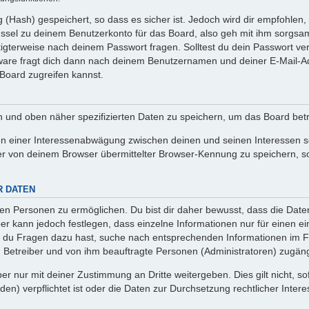
(Hash) gespeichert, so dass es sicher ist. Jedoch wird dir empfohlen, 
ssel zu deinem Benutzerkonto für das Board, also geh mit ihm sorgsam
htigterweise nach deinem Passwort fragen. Solltest du dein Passwort v
are fragt dich dann nach deinem Benutzernamen und deiner E-Mail-Ad
Board zugreifen kannst.
en und oben näher spezifizierten Daten zu speichern, um das Board bet
en einer Interessenabwägung zwischen deinen und seinen Interessen sow
r von deinem Browser übermittelter Browser-Kennung zu speichern, so
R DATEN
n Personen zu ermöglichen. Du bist dir daher bewusst, dass die Daten d
ber kann jedoch festlegen, dass einzelne Informationen nur für einen ei
n du Fragen dazu hast, suche nach entsprechenden Informationen im Fo
n Betreiber und von ihm beauftragte Personen (Administratoren) zugäng
r nur mit deiner Zustimmung an Dritte weitergeben. Dies gilt nicht, s
n) verpflichtet ist oder die Daten zur Durchsetzung rechtlicher Interes