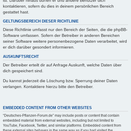
ist. Darüber hinaus dürfen er und andere Benutzer dich
kontaktieren, sofern du dies in deinem persönlichen Bereich
gestattet hast.
GELTUNGSBEREICH DIESER RICHTLINIE
Diese Richtlinie umfasst nur den Bereich der Seiten, die die phpBB-
Software umfassen. Sofern der Betreiber in anderen Bereichen
seiner Software weitere personenbezogene Daten verarbeitet, wird
er dich darüber gesondert informieren.
AUSKUNFTSRECHT
Der Betreiber erteilt dir auf Anfrage Auskunft, welche Daten über
dich gespeichert sind.
Du kannst jederzeit die Löschung bzw. Sperrung deiner Daten
verlangen. Kontaktiere hierzu bitte den Betreiber.
EMBEDDED CONTENT FROM OTHER WEBSITES
“Deutsches-Pflanzen-Forum.de” may include posts or content that contain
embedded material from external websites, including but not limited to
YouTube, Facebook, Twitter, and similar platforms. Embedded content from
these external sites behaves in the same way as if you had visited the