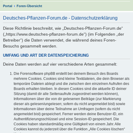
S
Portal
Foren-Übersicht
u
Deutsches-Pflanzen-Forum.de - Datenschutzerklärung
c
h
Diese Richtlinie beschreibt, wie „Deutsches-Pflanzen-Forum.de“
(„https://www.deutsches-pflanzen-forum.de“) (im Folgenden „der
e
Betreiber“) die Daten verwendet, die während deines Foren-
Besuchs gesammelt werden.
UMFANG UND ART DER DATENSPEICHERUNG
Deine Daten werden auf vier verschiedene Arten gesammelt:
Die Forensoftware phpBB erstellt bei deinem Besuch des Boards
mehrere Cookies. Cookies sind kleine Textdateien, die dein Browser als
temporäre Dateien ablegt und die zwischen den einzelnen Aufrufen des
Boards erhalten bleiben. In diesen Cookies sind die aktuelle ID deiner
Sitzung (damit dir alle Seitenaufrufe zugeordnet werden können),
Informationen über die von dir gelesenen Beiträge (zur Markierung
dieser als gelesen/ungelesen; sofern du nicht angemeldet bist) sowie
Informationen über deine Teilnahme an Umfragen (sofern du nicht
angemeldet bist) gespeichert. Ferner werden deine Benutzer-ID, ein
Authentifizierungsschlüssel und eine Session-ID gespeichert. Die
Cookies haben standardmäßig eine Gültigkeit von einem Jahr. Alle
Cookies kannst du jederzeit über die Funktion „Alle Cookies löschen“