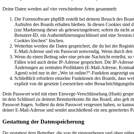
Deine Daten werden auf vier verschiedene Arten gesammelt:
Die Forensoftware phpBB erstellt bei deinem Besuch des Board
Aufrufen des Boards erhalten bleiben. In diesen Cookies sind d
(zur Markierung dieser als gelesen/ungelesen; sofern du nicht 
Benutzer-ID, ein Authentifizierungsschlüssel und eine Session-
Cookies löschen“ löschen.
Weiterhin werden die Daten gespeichert, die du bei der Registr
E-Mail-Adresse und ein Passwort notwendig. Wenn durch den Bet
Wenn du einen Beitrag oder eine private Nachricht erstellst, so
Fällen wird auch deine IP-Adresse gespeichert. Die IP-Adress
Änderungen an zentralen Profildaten (E-Mail-Adresse, Kontoa
Agent) wird nur in der „Wer ist online?“-Funktion angezeigt un
Schließlich erfordern einzelne Funktionen des Boards, dass w
explizit von dir gesetzte Lesezeichen oder Benachrichtigungsfu
Dein Passwort wird mit einer Einwege-Verschlüsselung (Hash) gespeich
ist dein Schlüssel zu deinem Benutzerkonto für das Board, also geh m
Passwort fragen. Solltest du dein Passwort vergessen haben, so kan
deiner E-Mail-Adresse und sendet anschließend ein neu generiertes P
Gestattung der Datenspeicherung
Du gestattest dem Betreiber, die von dir eingegebenen und oben nähe