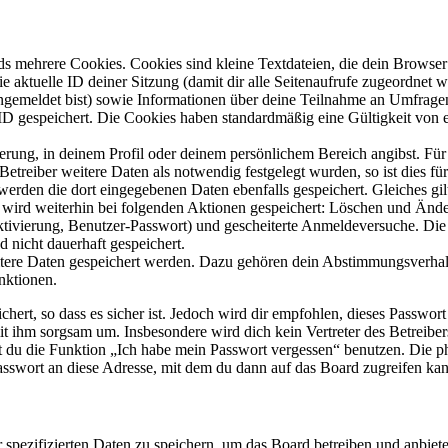
s mehrere Cookies. Cookies sind kleine Textdateien, die dein Browser 
ie aktuelle ID deiner Sitzung (damit dir alle Seitenaufrufe zugeordnet
angemeldet bist) sowie Informationen über deine Teilnahme an Umfragen
ID gespeichert. Die Cookies haben standardmäßig eine Gültigkeit von e
ierung, in deinem Profil oder deinem persönlichem Bereich angibst. Für
reiber weitere Daten als notwendig festgelegt wurden, so ist dies für 
 werden die dort eingegebenen Daten ebenfalls gespeichert. Gleiches gi
e wird weiterhin bei folgenden Aktionen gespeichert: Löschen und Änd
ktivierung, Benutzer-Passwort) und gescheiterte Anmeldeversuche. D
d nicht dauerhaft gespeichert.
eitere Daten gespeichert werden. Dazu gehören dein Abstimmungsverhal
nktionen.
ert, so dass es sicher ist. Jedoch wird dir empfohlen, dieses Passwor
it ihm sorgsam um. Insbesondere wird dich kein Vertreter des Betreibe
nst du die Funktion „Ich habe mein Passwort vergessen“ benutzen. Di
asswort an diese Adresse, mit dem du dann auf das Board zugreifen kan
r spezifizierten Daten zu speichern, um das Board betreiben und anbiet