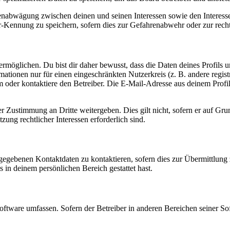
ssenabwägung zwischen deinen und seinen Interessen sowie den Interes
-Kennung zu speichern, sofern dies zur Gefahrenabwehr oder zur recht
möglichen. Du bist dir daher bewusst, dass die Daten deines Profils und
mationen nur für einen eingeschränkten Nutzerkreis (z. B. andere regist
oder kontaktiere den Betreiber. Die E-Mail-Adresse aus deinem Profil 
r Zustimmung an Dritte weitergeben. Dies gilt nicht, sofern er auf Gr
zung rechtlicher Interessen erforderlich sind.
ngegebenen Kontaktdaten zu kontaktieren, sofern dies zur Übermittlung z
s in deinem persönlichen Bereich gestattet hast.
oftware umfassen. Sofern der Betreiber in anderen Bereichen seiner So