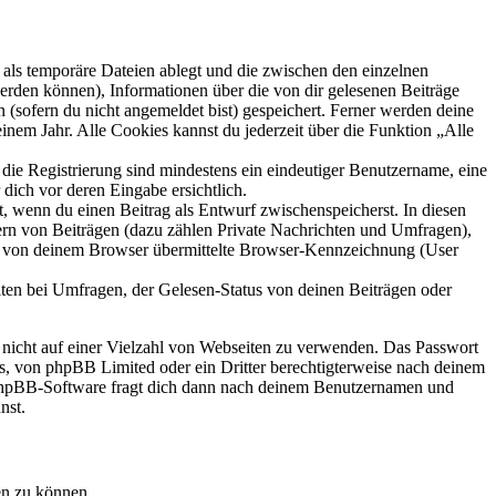
als temporäre Dateien ablegt und die zwischen den einzelnen
 werden können), Informationen über die von dir gelesenen Beiträge
 (sofern du nicht angemeldet bist) gespeichert. Ferner werden deine
inem Jahr. Alle Cookies kannst du jederzeit über die Funktion „Alle
 die Registrierung sind mindestens ein eindeutiger Benutzername, eine
dich vor deren Eingabe ersichtlich.
lt, wenn du einen Beitrag als Entwurf zwischenspeicherst. In diesen
ern von Beiträgen (dazu zählen Private Nachrichten und Umfragen),
ie von deinem Browser übermittelte Browser-Kennzeichnung (User
ten bei Umfragen, der Gelesen-Status von deinen Beiträgen oder
t nicht auf einer Vielzahl von Webseiten zu verwenden. Das Passwort
rs, von phpBB Limited oder ein Dritter berechtigterweise nach deinem
e phpBB-Software fragt dich dann nach deinem Benutzernamen und
nst.
en zu können.