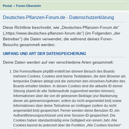
S
Portal
Foren-Übersicht
u
Deutsches-Pflanzen-Forum.de - Datenschutzerklärung
c
h
Diese Richtlinie beschreibt, wie „Deutsches-Pflanzen-Forum.de“
(„https://www.deutsches-pflanzen-forum.de“) (im Folgenden „der
e
Betreiber“) die Daten verwendet, die während deines Foren-
Besuchs gesammelt werden.
UMFANG UND ART DER DATENSPEICHERUNG
Deine Daten werden auf vier verschiedene Arten gesammelt:
Die Forensoftware phpBB erstellt bei deinem Besuch des Boards
mehrere Cookies. Cookies sind kleine Textdateien, die dein Browser als
temporäre Dateien ablegt und die zwischen den einzelnen Aufrufen des
Boards erhalten bleiben. In diesen Cookies sind die aktuelle ID deiner
Sitzung (damit dir alle Seitenaufrufe zugeordnet werden können),
Informationen über die von dir gelesenen Beiträge (zur Markierung
dieser als gelesen/ungelesen; sofern du nicht angemeldet bist) sowie
Informationen über deine Teilnahme an Umfragen (sofern du nicht
angemeldet bist) gespeichert. Ferner werden deine Benutzer-ID, ein
Authentifizierungsschlüssel und eine Session-ID gespeichert. Die
Cookies haben standardmäßig eine Gültigkeit von einem Jahr. Alle
Cookies kannst du jederzeit über die Funktion „Alle Cookies löschen“