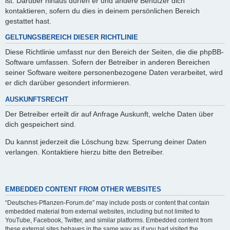
ist. Darüber hinaus dürfen er und andere Benutzer dich
kontaktieren, sofern du dies in deinem persönlichen Bereich
gestattet hast.
GELTUNGSBEREICH DIESER RICHTLINIE
Diese Richtlinie umfasst nur den Bereich der Seiten, die die phpBB-
Software umfassen. Sofern der Betreiber in anderen Bereichen
seiner Software weitere personenbezogene Daten verarbeitet, wird
er dich darüber gesondert informieren.
AUSKUNFTSRECHT
Der Betreiber erteilt dir auf Anfrage Auskunft, welche Daten über
dich gespeichert sind.
Du kannst jederzeit die Löschung bzw. Sperrung deiner Daten
verlangen. Kontaktiere hierzu bitte den Betreiber.
EMBEDDED CONTENT FROM OTHER WEBSITES
“Deutsches-Pflanzen-Forum.de” may include posts or content that contain
embedded material from external websites, including but not limited to
YouTube, Facebook, Twitter, and similar platforms. Embedded content from
these external sites behaves in the same way as if you had visited the