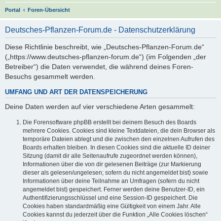
S
Portal
Foren-Übersicht
u
Deutsches-Pflanzen-Forum.de - Datenschutzerklärung
c
h
Diese Richtlinie beschreibt, wie „Deutsches-Pflanzen-Forum.de“
(„https://www.deutsches-pflanzen-forum.de“) (im Folgenden „der
e
Betreiber“) die Daten verwendet, die während deines Foren-
Besuchs gesammelt werden.
UMFANG UND ART DER DATENSPEICHERUNG
Deine Daten werden auf vier verschiedene Arten gesammelt:
Die Forensoftware phpBB erstellt bei deinem Besuch des Boards
mehrere Cookies. Cookies sind kleine Textdateien, die dein Browser als
temporäre Dateien ablegt und die zwischen den einzelnen Aufrufen des
Boards erhalten bleiben. In diesen Cookies sind die aktuelle ID deiner
Sitzung (damit dir alle Seitenaufrufe zugeordnet werden können),
Informationen über die von dir gelesenen Beiträge (zur Markierung
dieser als gelesen/ungelesen; sofern du nicht angemeldet bist) sowie
Informationen über deine Teilnahme an Umfragen (sofern du nicht
angemeldet bist) gespeichert. Ferner werden deine Benutzer-ID, ein
Authentifizierungsschlüssel und eine Session-ID gespeichert. Die
Cookies haben standardmäßig eine Gültigkeit von einem Jahr. Alle
Cookies kannst du jederzeit über die Funktion „Alle Cookies löschen“