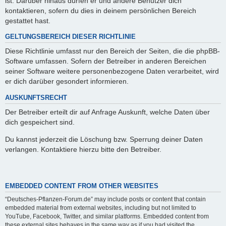
ist. Darüber hinaus dürfen er und andere Benutzer dich
kontaktieren, sofern du dies in deinem persönlichen Bereich
gestattet hast.
GELTUNGSBEREICH DIESER RICHTLINIE
Diese Richtlinie umfasst nur den Bereich der Seiten, die die phpBB-
Software umfassen. Sofern der Betreiber in anderen Bereichen
seiner Software weitere personenbezogene Daten verarbeitet, wird
er dich darüber gesondert informieren.
AUSKUNFTSRECHT
Der Betreiber erteilt dir auf Anfrage Auskunft, welche Daten über
dich gespeichert sind.
Du kannst jederzeit die Löschung bzw. Sperrung deiner Daten
verlangen. Kontaktiere hierzu bitte den Betreiber.
EMBEDDED CONTENT FROM OTHER WEBSITES
“Deutsches-Pflanzen-Forum.de” may include posts or content that contain
embedded material from external websites, including but not limited to
YouTube, Facebook, Twitter, and similar platforms. Embedded content from
these external sites behaves in the same way as if you had visited the