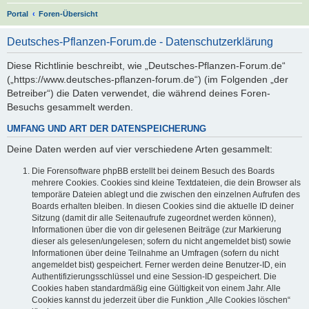
S
Portal
Foren-Übersicht
u
Deutsches-Pflanzen-Forum.de - Datenschutzerklärung
c
h
Diese Richtlinie beschreibt, wie „Deutsches-Pflanzen-Forum.de“
(„https://www.deutsches-pflanzen-forum.de“) (im Folgenden „der
e
Betreiber“) die Daten verwendet, die während deines Foren-
Besuchs gesammelt werden.
UMFANG UND ART DER DATENSPEICHERUNG
Deine Daten werden auf vier verschiedene Arten gesammelt:
Die Forensoftware phpBB erstellt bei deinem Besuch des Boards
mehrere Cookies. Cookies sind kleine Textdateien, die dein Browser als
temporäre Dateien ablegt und die zwischen den einzelnen Aufrufen des
Boards erhalten bleiben. In diesen Cookies sind die aktuelle ID deiner
Sitzung (damit dir alle Seitenaufrufe zugeordnet werden können),
Informationen über die von dir gelesenen Beiträge (zur Markierung
dieser als gelesen/ungelesen; sofern du nicht angemeldet bist) sowie
Informationen über deine Teilnahme an Umfragen (sofern du nicht
angemeldet bist) gespeichert. Ferner werden deine Benutzer-ID, ein
Authentifizierungsschlüssel und eine Session-ID gespeichert. Die
Cookies haben standardmäßig eine Gültigkeit von einem Jahr. Alle
Cookies kannst du jederzeit über die Funktion „Alle Cookies löschen“