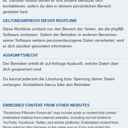
ist. Darüber hinaus dürfen er und andere Benutzer dich
kontaktieren, sofern du dies in deinem persönlichen Bereich
gestattet hast.
GELTUNGSBEREICH DIESER RICHTLINIE
Diese Richtlinie umfasst nur den Bereich der Seiten, die die phpBB-
Software umfassen. Sofern der Betreiber in anderen Bereichen
seiner Software weitere personenbezogene Daten verarbeitet, wird
er dich darüber gesondert informieren.
AUSKUNFTSRECHT
Der Betreiber erteilt dir auf Anfrage Auskunft, welche Daten über
dich gespeichert sind.
Du kannst jederzeit die Löschung bzw. Sperrung deiner Daten
verlangen. Kontaktiere hierzu bitte den Betreiber.
EMBEDDED CONTENT FROM OTHER WEBSITES
“Deutsches-Pflanzen-Forum.de” may include posts or content that contain
embedded material from external websites, including but not limited to
YouTube, Facebook, Twitter, and similar platforms. Embedded content from
these external sites behaves in the same way as if you had visited the