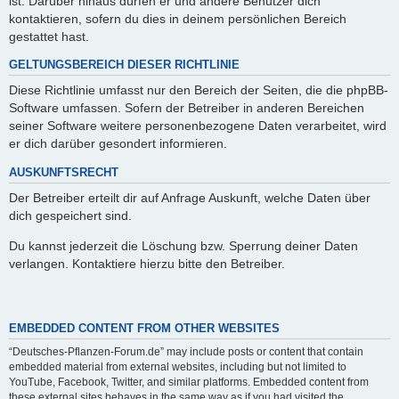
ist. Darüber hinaus dürfen er und andere Benutzer dich
kontaktieren, sofern du dies in deinem persönlichen Bereich
gestattet hast.
GELTUNGSBEREICH DIESER RICHTLINIE
Diese Richtlinie umfasst nur den Bereich der Seiten, die die phpBB-
Software umfassen. Sofern der Betreiber in anderen Bereichen
seiner Software weitere personenbezogene Daten verarbeitet, wird
er dich darüber gesondert informieren.
AUSKUNFTSRECHT
Der Betreiber erteilt dir auf Anfrage Auskunft, welche Daten über
dich gespeichert sind.
Du kannst jederzeit die Löschung bzw. Sperrung deiner Daten
verlangen. Kontaktiere hierzu bitte den Betreiber.
EMBEDDED CONTENT FROM OTHER WEBSITES
“Deutsches-Pflanzen-Forum.de” may include posts or content that contain
embedded material from external websites, including but not limited to
YouTube, Facebook, Twitter, and similar platforms. Embedded content from
these external sites behaves in the same way as if you had visited the