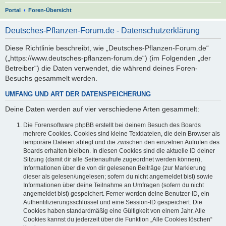
S
Portal
Foren-Übersicht
u
Deutsches-Pflanzen-Forum.de - Datenschutzerklärung
c
h
Diese Richtlinie beschreibt, wie „Deutsches-Pflanzen-Forum.de“
(„https://www.deutsches-pflanzen-forum.de“) (im Folgenden „der
e
Betreiber“) die Daten verwendet, die während deines Foren-
Besuchs gesammelt werden.
UMFANG UND ART DER DATENSPEICHERUNG
Deine Daten werden auf vier verschiedene Arten gesammelt:
Die Forensoftware phpBB erstellt bei deinem Besuch des Boards
mehrere Cookies. Cookies sind kleine Textdateien, die dein Browser als
temporäre Dateien ablegt und die zwischen den einzelnen Aufrufen des
Boards erhalten bleiben. In diesen Cookies sind die aktuelle ID deiner
Sitzung (damit dir alle Seitenaufrufe zugeordnet werden können),
Informationen über die von dir gelesenen Beiträge (zur Markierung
dieser als gelesen/ungelesen; sofern du nicht angemeldet bist) sowie
Informationen über deine Teilnahme an Umfragen (sofern du nicht
angemeldet bist) gespeichert. Ferner werden deine Benutzer-ID, ein
Authentifizierungsschlüssel und eine Session-ID gespeichert. Die
Cookies haben standardmäßig eine Gültigkeit von einem Jahr. Alle
Cookies kannst du jederzeit über die Funktion „Alle Cookies löschen“