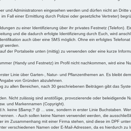
ber und Administratoren eingesehen werden und dürfen nicht an Dritte
B. im Fall einer Ermittlung durch Polizei oder gesetzliche Vertreter) beg
dungen zu einer Identifizierung über ihr privates Festnetz (Telefon). 
itung und die dadurch erfolgte Identifizierung durch Euch, wird ansch
e Identifikation auch über eine SMS möglich. Ohne ein erfolgtes Telefona
gt werden.
r auf der Portalseite unten (mittig) zu verwenden oder eine kurze Info
nummer (Handy und Festnetz) im Profil nicht nachkommen, wird eine N
ster Linie über Garten-, Natur- und Pflanzenthemen an. Es bleibt d
e Angabe von Gründen abzulehnen.
 zu allen Bereichen, nach 30 geschriebenen Beiträgen gibt das System
n. Nicht zulässig sind anstößige, provozierende oder beleidigende N
r usw. und Markennamen (Copyright).
.h. keine §$amp;? @ ... usw., sondern in erster Linie Buchstaben. Wen
tc. nennen. - Auch sollen keine Namen verwendet werden, die ausschlie
er im Zusammenhang mit einer Firma stehen, sind diese im DPF unter
unter verschiedenen Namen oder E-Mail-Adressen, da es hierdurch zu