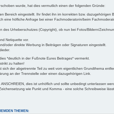
verschoben wurde, hat dies vermutlich einen der folgenden Gründe:
 Bereich eingestellt. Ihr findet ihn im korrekten bzw. dazugehörigen Be
uch eine höfliche Anfrage bei einer Fachmoderatorin/beim Fachmoderator
 des Urheberschutzes (Copyright), ob nun bei Fotos/Bildern/Zeichnung
nd Netiquette vor.
/oder direkte Werbung in Beiträgen oder Signaturen eingestellt.
ieder.
s *deutlich in der Fußnote Eures Beitrages* vermerkt.
trikt zu halten!
 sich der abgetrennte Teil zu weit vom eigentlichen Grundthema entf
lärung an der Trennstelle oder einen dazugehörigen Link.
s ANSCHREIEN, dies ist unhöflich und sollte unbedingt unterlassen we
Zeichensetzung wie Punkt und Komma - eine solche Schreibweise lässt s
REMDEN THEMEN: