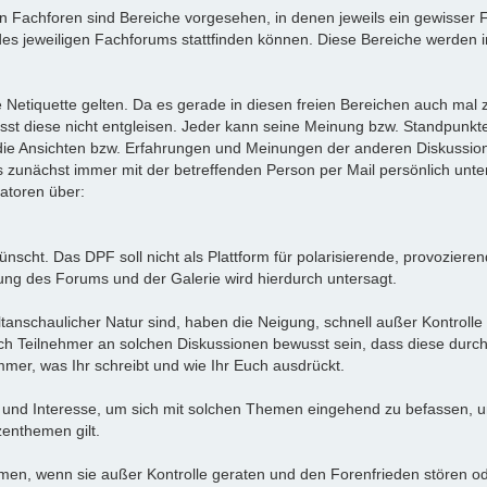
n Fachforen sind Bereiche vorgesehen, in denen jeweils ein gewisser
es jeweiligen Fachforums stattfinden können. Diese Bereiche werden i
die Netiquette gelten. Da es gerade in diesen freien Bereichen auch 
sst diese nicht entgleisen. Jeder kann seine Meinung bzw. Standpunkt
 die Ansichten bzw. Erfahrungen und Meinungen der anderen Diskussion
s zunächst immer mit der betreffenden Person per Mail persönlich unte
atoren über:
ünscht. Das DPF soll nicht als Plattform für polarisierende, provozier
ng des Forums und der Galerie wird hierdurch untersagt.
ltanschaulicher Natur sind, haben die Neigung, schnell außer Kontrolle
ich Teilnehmer an solchen Diskussionen bewusst sein, dass diese durc
mer, was Ihr schreibt und wie Ihr Euch ausdrückt.
 und Interesse, um sich mit solchen Themen eingehend zu befassen, un
enthemen gilt.
hemen, wenn sie außer Kontrolle geraten und den Forenfrieden stören 