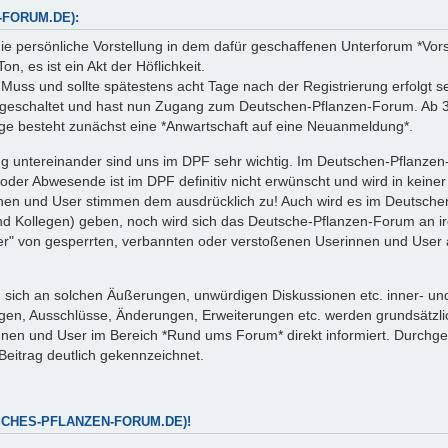
FORUM.DE):
 persönliche Vorstellung in dem dafür geschaffenen Unterforum *Vorstel
n, es ist ein Akt der Höflichkeit.
 Muss und sollte spätestens acht Tage nach der Registrierung erfolgt s
reigeschaltet und hast nun Zugang zum Deutschen-Pflanzen-Forum. Ab 3
träge besteht zunächst eine *Anwartschaft auf eine Neuanmeldung*.
ng untereinander sind uns im DPF sehr wichtig. Im Deutschen-Pflanze
r Abwesende ist im DPF definitiv nicht erwünscht und wird in keiner W
nnen und User stimmen dem ausdrücklich zu! Auch wird es im Deutsc
d Kollegen) geben, noch wird sich das Deutsche-Pflanzen-Forum an i
immer" von gesperrten, verbannten oder verstoßenen Userinnen und Use
sich an solchen Äußerungen, unwürdigen Diskussionen etc. inner- un
dungen, Ausschlüsse, Änderungen, Erweiterungen etc. werden grundsätz
en und User im Bereich *Rund ums Forum* direkt informiert. Durchgefü
 Beitrag deutlich gekennzeichnet.
SCHES-PFLANZEN-FORUM.DE)!