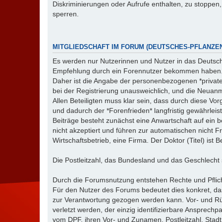
Diskriminierungen oder Aufrufe enthalten, zu stoppen,
sperren.
MITGLIEDSCHAFT IM FORUM (DEUTSCHES-PFLANZEN
Es werden nur Nutzerinnen und Nutzer in das Deuts
Empfehlung durch ein Forennutzer bekommen haben
Daher ist die Angabe der personenbezogenen *privat
bei der Registrierung unausweichlich, und die Neua
Allen Beteiligten muss klar sein, dass durch diese
und dadurch der *Forenfrieden* langfristig gewährleist
Beiträge besteht zunächst eine Anwartschaft auf ein
nicht akzeptiert und führen zur automatischen nicht F
Wirtschaftsbetrieb, eine Firma. Der Doktor (Titel) is
Die Postleitzahl, das Bundesland und das Geschlecht si
Durch die Forumsnutzung entstehen Rechte und Pflich
Für den Nutzer des Forums bedeutet dies konkret, das
zur Verantwortung gezogen werden kann. Vor- und Rüc
verletzt werden, der einzig identifizierbare Ansprech
vom DPF, ihren Vor- und Zunamen, Postleitzahl, St