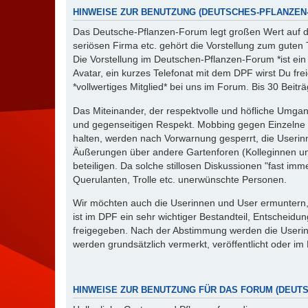
HINWEISE ZUR BENUTZUNG (DEUTSCHES-PFLANZEN-
Das Deutsche-Pflanzen-Forum legt großen Wert auf die
seriösen Firma etc. gehört die Vorstellung zum guten To
Die Vorstellung im Deutschen-Pflanzen-Forum *ist ein
Avatar, ein kurzes Telefonat mit dem DPF wirst Du f
*vollwertiges Mitglied* bei uns im Forum. Bis 30 Bei
Das Miteinander, der respektvolle und höfliche Umga
und gegenseitigen Respekt. Mobbing gegen Einzelne ode
halten, werden nach Vorwarnung gesperrt, die Useri
Äußerungen über andere Gartenforen (Kolleginnen un
beteiligen. Da solche stillosen Diskussionen "fast 
Querulanten, Trolle etc. unerwünschte Personen.
Wir möchten auch die Userinnen und User ermuntern, 
ist im DPF ein sehr wichtiger Bestandteil, Entschei
freigegeben. Nach der Abstimmung werden die Userinn
werden grundsätzlich vermerkt, veröffentlicht oder im
HINWEISE ZUR BENUTZUNG FÜR DAS FORUM (DEUT