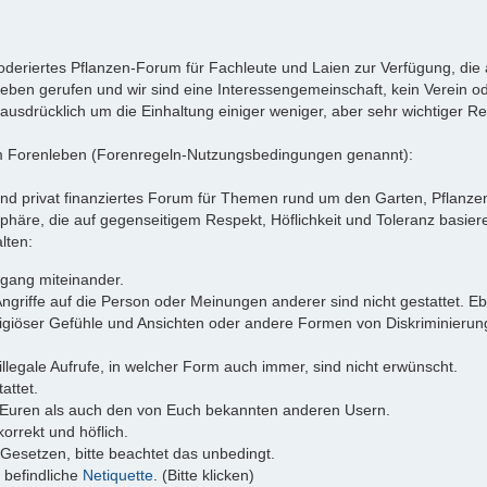
oderiertes Pflanzen-Forum für Fachleute und Laien zur Verfügung, di
ben gerufen und wir sind eine Interessengemeinschaft, kein Verein ode
 ausdrücklich um die Einhaltung einiger weniger, aber sehr wichtiger Re
am Forenleben (Forenregeln-Nutzungsbedingungen genannt):
nd privat finanziertes Forum für Themen rund um den Garten, Pflanzen
e, die auf gegenseitigem Respekt, Höflichkeit und Toleranz basieren
lten:
mgang miteinander.
riffe auf die Person oder Meinungen anderer sind nicht gestattet. Eb
giöser Gefühle und Ansichten oder andere Formen von Diskriminierung
 illegale Aufrufe, in welcher Form auch immer, sind nicht erwünscht.
attet.
 Euren als auch den von Euch bekannten anderen Usern.
orrekt und höflich.
Gesetzen, bitte beachtet das unbedingt.
 befindliche
Netiquette
. (Bitte klicken)