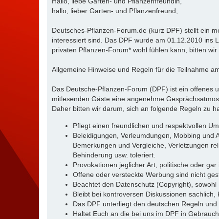
Hallo, liebe Garten- und Pflanzenfreundin,
hallo, lieber Garten- und Pflanzenfreund,
Deutsches-Pflanzen-Forum.de (kurz DPF) stellt ein m
interessiert sind. Das DPF wurde am 01.12.2010 ins Le
privaten Pflanzen-Forum* wohl fühlen kann, bitten wir
Allgemeine Hinweise und Regeln für die Teilnahme 
Das Deutsche-Pflanzen-Forum (DPF) ist ein offenes u
mitlesenden Gäste eine angenehme Gesprächsatmosphär
Daher bitten wir darum, sich an folgende Regeln zu ha
Pflegt einen freundlichen und respektvollen U
Beleidigungen, Verleumdungen, Mobbing und Ang
Bemerkungen und Vergleiche, Verletzungen reli
Behinderung usw. toleriert.
Provokationen jeglicher Art, politische oder gar
Offene oder versteckte Werbung sind nicht gest
Beachtet den Datenschutz (Copyright), sowohl
Bleibt bei kontroversen Diskussionen sachlich, k
Das DPF unterliegt den deutschen Regeln und 
Haltet Euch an die bei uns im DPF in Gebrauch