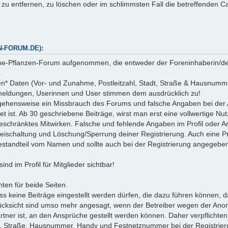
 zu entfernen, zu löschen oder im schlimmsten Fall die betreffenden C
-FORUM.DE):
che-Pflanzen-Forum aufgenommen, die entweder der Foreninhaberin/de
.
en* Daten (Vor- und Zunahme, Postleitzahl, Stadt, Straße & Hausnum
nmeldungen, Userinnen und User stimmen dem ausdrücklich zu!
 Vorgehensweise ein Missbrauch des Forums und falsche Angaben bei 
et ist. Ab 30 geschriebene Beiträge, wirst man erst eine vollwertige Nu
 beschränktes Mitwirken. Falsche und fehlende Angaben im Profil ode
reischaltung und Löschung/Sperrung deiner Registrierung. Auch eine Prax
t Bestandteil vom Namen und sollte auch bei der Registrierung angegeb
nd im Profil für Mitglieder sichtbar!
ten für beide Seiten.
s keine Beiträge eingestellt werden dürfen, die dazu führen können, d
ksicht sind umso mehr angesagt, wenn der Betreiber wegen der Anonym
partner ist, an den Ansprüche gestellt werden können. Daher verpflich
adt, Straße, Hausnummer, Handy und Festnetznummer bei der Registri