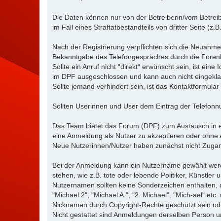
Die Daten können nur von der Betreiberin/vom Betrei
im Fall eines Straftatbestandteils von dritter Seite (z.
Nach der Registrierung verpflichten sich die Neuanmel
Bekanntgabe des Telefongespräches durch die Forenle
Sollte ein Anruf nicht “direkt“ erwünscht sein, ist ein
im DPF ausgeschlossen und kann auch nicht eingekla
Sollte jemand verhindert sein, ist das Kontaktformula
Sollten Userinnen und User dem Eintrag der Telefon
Das Team bietet das Forum (DPF) zum Austausch in er
eine Anmeldung als Nutzer zu akzeptieren oder ohn
Neue Nutzerinnen/Nutzer haben zunächst nicht Zugang
Bei der Anmeldung kann ein Nutzername gewählt werde
stehen, wie z.B. tote oder lebende Politiker, Künstle
Nutzernamen sollten keine Sonderzeichen enthalten, d
"Michael 2", "Michael A.", "2. Michael", "Mich-ael" e
Nicknamen durch Copyright-Rechte geschützt sein od
Nicht gestattet sind Anmeldungen derselben Person 