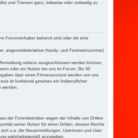
afés und Themen ganz, teilweise oder zeitweilig zu
m Forumsinhaber bekannt sind oder die eine
mer, angemeldete/aktive Handy- und Festnetznummer)
der Anmeldung nahezu ausgeschlossen werden können,
tzerin oder ein Nutzer bei uns im Forum. Bis 30
r Angaben über einen Firmenaccount werden von uns
is ist funktional gesehen ein freiberuflicher
en werden.
ass der Forenbetreiber wegen der Inhalte von Dritten
ität seiner Nutzer für einen Dritten, dessen Rechte
ten sich u.a. die Neuanmeldungen, Userinnen und User
erung wahrheitsgemäß anzugeben.