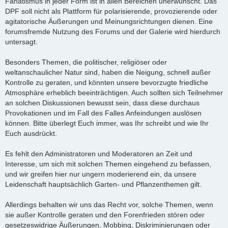
Fanatismus in jeder Form ist in allen Bereichen unerwünscht. Das
DPF soll nicht als Plattform für polarisierende, provozierende oder
agitatorische Äußerungen und Meinungsrichtungen dienen. Eine
forumsfremde Nutzung des Forums und der Galerie wird hierdurch
untersagt.
Besonders Themen, die politischer, religiöser oder
weltanschaulicher Natur sind, haben die Neigung, schnell außer
Kontrolle zu geraten, und könnten unsere bevorzugte friedliche
Atmosphäre erheblich beeinträchtigen. Auch sollten sich Teilnehmer
an solchen Diskussionen bewusst sein, dass diese durchaus
Provokationen und im Fall des Falles Anfeindungen auslösen
können. Bitte überlegt Euch immer, was Ihr schreibt und wie Ihr
Euch ausdrückt.
Es fehlt den Administratoren und Moderatoren an Zeit und
Interesse, um sich mit solchen Themen eingehend zu befassen,
und wir greifen hier nur ungern moderierend ein, da unsere
Leidenschaft hauptsächlich Garten- und Pflanzenthemen gilt.
Allerdings behalten wir uns das Recht vor, solche Themen, wenn
sie außer Kontrolle geraten und den Forenfrieden stören oder
gesetzeswidrige Äußerungen, Mobbing, Diskriminierungen oder