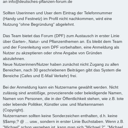
an info@deutsches-pflanzen-forum.de
Sollten Userinnen und User dem Eintrag der Telefonnummer
(Handy und Festnetz) im Profil nicht nachkommen, wird eine
Nutzung “ohne Begründung“ abgelehnt.
Das Team bietet das Forum (DPF) zum Austausch in erster Linie
über Garten-, Natur- und Pflanzenthemen an. Es bleibt dem Team
und der Forenleitung vom DPF vorbehalten, eine Anmeldung als
Nutzer zu akzeptieren oder ohne Angabe von Gründen
abzulehnen.
Neue Nutzerinnen/Nutzer haben zunächst nicht Zugang zu allen
Bereichen, nach 30 geschriebenen Beiträgen gibt das System die
Bereiche (Cafes und E-Mail Verkehr) frei.
Bei der Anmeldung kann ein Nutzername gewählt werden. Nicht
zulässig sind anstößige, provozierende oder beleidigende Namen,
Namen von Personen, die in der Öffentlichkeit stehen, wie z.B. tote
oder lebende Politiker, Künstler usw. und Markennamen
(Copyright).
Nutzernamen sollten keine Sonderzeichen enthalten, d.h. keine
§$amp;? @ ... usw., sondern in erster Linie Buchstaben. Wenn z.B.
"Michael" schon vergeben ist, kann man sich "Michael 2", "Michael