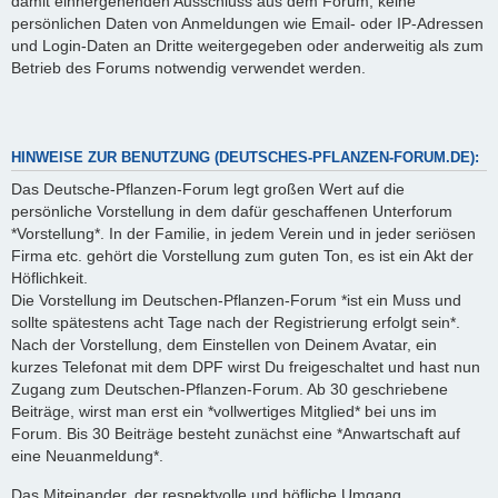
damit einhergehenden Ausschluss aus dem Forum, keine
persönlichen Daten von Anmeldungen wie Email- oder IP-Adressen
und Login-Daten an Dritte weitergegeben oder anderweitig als zum
Betrieb des Forums notwendig verwendet werden.
HINWEISE ZUR BENUTZUNG (DEUTSCHES-PFLANZEN-FORUM.DE):
Das Deutsche-Pflanzen-Forum legt großen Wert auf die
persönliche Vorstellung in dem dafür geschaffenen Unterforum
*Vorstellung*. In der Familie, in jedem Verein und in jeder seriösen
Firma etc. gehört die Vorstellung zum guten Ton, es ist ein Akt der
Höflichkeit.
Die Vorstellung im Deutschen-Pflanzen-Forum *ist ein Muss und
sollte spätestens acht Tage nach der Registrierung erfolgt sein*.
Nach der Vorstellung, dem Einstellen von Deinem Avatar, ein
kurzes Telefonat mit dem DPF wirst Du freigeschaltet und hast nun
Zugang zum Deutschen-Pflanzen-Forum. Ab 30 geschriebene
Beiträge, wirst man erst ein *vollwertiges Mitglied* bei uns im
Forum. Bis 30 Beiträge besteht zunächst eine *Anwartschaft auf
eine Neuanmeldung*.
Das Miteinander, der respektvolle und höfliche Umgang