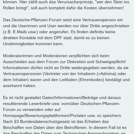
können. Hier zählt auch das Verursacherprinzip, "wer den Stein ins
Rollen bringt“, soll auch komplett dafür die Kosten übernehmen!
Das Deutsche-Pflanzen-Forum setzt eine Vertrauensperson ein
und die Userinnen und User werden nur über Dritte angeschrieben
(z.B. E-Mails usw.) oder angerufen. Es finden definitiv keine
direkten Kontakte mit dem DPF statt, damit es zu keinen
Unstimmigkeiten kommen kann.
Moderatorinnen und Moderatoren verpflichten sich beim
Ausscheiden aus dem Forum zur Diskretion und Schweigepflicht!
Informationen dürfen nicht an Dritte weitergegeben werden, da sie
Vertrauenspersonen (Vertreter von der Inhaberin (=Admina) oder
dem Inhaber) waren und den Leitfaden (Ehrenkodex) bestätigt und
anerkannt haben.
Es ist nicht gestattet Daten/Informationen/Beiträge und daraus
resultierende Leserbriefe usw. vom/über Deutschen-Pflanzen-
Forum zu verwenden oder auf
Homepage/Bewertungsplattformen/Portalen usw. zu speichern.
Nach §3 Bundesdatenschutzgesetz ist das Erheben das
Beschaffen von Daten über den Betroffenen. In diesem Fall ist es
das Beschaffen der Daten zum Technischen Ansprechpartner, es