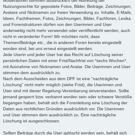
Moderatoren stimmen ausdrücklich der Abtretung der
Nutzungsrechte für gepostete Fotos, Bilder, Beiträge, Zeichnungen,
Avatare und Nicknamen zur freien Verwendung zu. Inhalte, E-Mails,
Ideen, Fachthemen, Fotos, Zeichnungen, Bilder, Fachforen, Lexika
und Forenstrukturen dürfen von den Userinnen und User
anderweitig nicht mehr verwendet oder veröffentlicht werden, auch
nicht in veränderter Form! Wir möchten nicht, dass
Themen/Beiträge etc., die in anderen Foren bereits eingestellt
worden sind, bei uns erneut eingestellt werden.
Jede Userin und jeder User hat das Recht auf Löschung seiner
persönlichen Daten mit einer Frist/Nachfrist von *sechs Wochen*,
mit Ausnahme von Nicknamen und Avatar. Die Userinnen und User
stimmen dem ausdrücklich zu.
Nach dem Ausscheiden aus dem DPF ist eine "nachträgliche
Löschung" nicht mehr möglich (siehe Frist), die Userinnen und
User sind mit dieser Regelung-Vereinbarung einverstanden. Sollte
jemand gesperrt bzw. verbannt worden sein oder schwere Verstöße
begangen haben, behält sich die Forenleitung eine Löschung der
Daten aus rechtlichen Gründen ausdrücklich vor. Die Userinnen
und User stimmen dem ausdrücklich zu. Eine nachträgliche
Löschung ist ausgeschlossen.
Sollten Beiträge durch die User gelöscht worden sein, behält sich