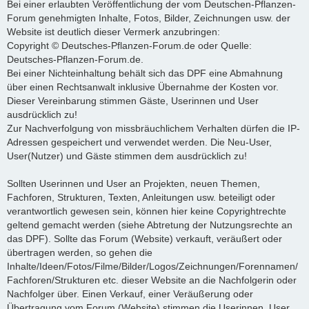
Bei einer erlaubten Veröffentlichung der vom Deutschen-Pflanzen-
Forum genehmigten Inhalte, Fotos, Bilder, Zeichnungen usw. der
Website ist deutlich dieser Vermerk anzubringen:
Copyright © Deutsches-Pflanzen-Forum.de oder Quelle:
Deutsches-Pflanzen-Forum.de.
Bei einer Nichteinhaltung behält sich das DPF eine Abmahnung
über einen Rechtsanwalt inklusive Übernahme der Kosten vor.
Dieser Vereinbarung stimmen Gäste, Userinnen und User
ausdrücklich zu!
Zur Nachverfolgung von missbräuchlichem Verhalten dürfen die IP-
Adressen gespeichert und verwendet werden. Die Neu-User,
User(Nutzer) und Gäste stimmen dem ausdrücklich zu!
Sollten Userinnen und User an Projekten, neuen Themen,
Fachforen, Strukturen, Texten, Anleitungen usw. beteiligt oder
verantwortlich gewesen sein, können hier keine Copyrightrechte
geltend gemacht werden (siehe Abtretung der Nutzungsrechte an
das DPF). Sollte das Forum (Website) verkauft, veräußert oder
übertragen werden, so gehen die
Inhalte/Ideen/Fotos/Filme/Bilder/Logos/Zeichnungen/Forennamen/
Fachforen/Strukturen etc. dieser Website an die Nachfolgerin oder
Nachfolger über. Einen Verkauf, einer Veräußerung oder
Übertragung vom Forum (Website) stimmen die Userinnen, User,