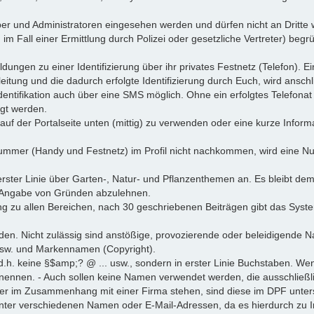
ber und Administratoren eingesehen werden und dürfen nicht an Dritte
B. im Fall einer Ermittlung durch Polizei oder gesetzliche Vertreter) beg
dungen zu einer Identifizierung über ihr privates Festnetz (Telefon). 
itung und die dadurch erfolgte Identifizierung durch Euch, wird ansch
e Identifikation auch über eine SMS möglich. Ohne ein erfolgtes Telefona
gt werden.
r auf der Portalseite unten (mittig) zu verwenden oder eine kurze Info
nummer (Handy und Festnetz) im Profil nicht nachkommen, wird eine N
ster Linie über Garten-, Natur- und Pflanzenthemen an. Es bleibt d
e Angabe von Gründen abzulehnen.
 zu allen Bereichen, nach 30 geschriebenen Beiträgen gibt das System
n. Nicht zulässig sind anstößige, provozierende oder beleidigende N
r usw. und Markennamen (Copyright).
.h. keine §$amp;? @ ... usw., sondern in erster Linie Buchstaben. Wen
tc. nennen. - Auch sollen keine Namen verwendet werden, die ausschlie
er im Zusammenhang mit einer Firma stehen, sind diese im DPF unter
unter verschiedenen Namen oder E-Mail-Adressen, da es hierdurch zu