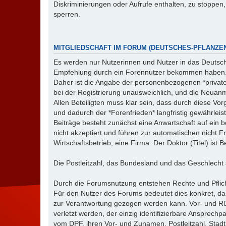
Diskriminierungen oder Aufrufe enthalten, zu stoppen,
sperren.
MITGLIEDSCHAFT IM FORUM (DEUTSCHES-PFLANZEN
Es werden nur Nutzerinnen und Nutzer in das Deuts
Empfehlung durch ein Forennutzer bekommen haben
Daher ist die Angabe der personenbezogenen *privat
bei der Registrierung unausweichlich, und die Neua
Allen Beteiligten muss klar sein, dass durch diese
und dadurch der *Forenfrieden* langfristig gewährleist
Beiträge besteht zunächst eine Anwartschaft auf ein
nicht akzeptiert und führen zur automatischen nicht F
Wirtschaftsbetrieb, eine Firma. Der Doktor (Titel) is
Die Postleitzahl, das Bundesland und das Geschlecht si
Durch die Forumsnutzung entstehen Rechte und Pflich
Für den Nutzer des Forums bedeutet dies konkret, das
zur Verantwortung gezogen werden kann. Vor- und Rüc
verletzt werden, der einzig identifizierbare Ansprech
vom DPF, ihren Vor- und Zunamen, Postleitzahl, St