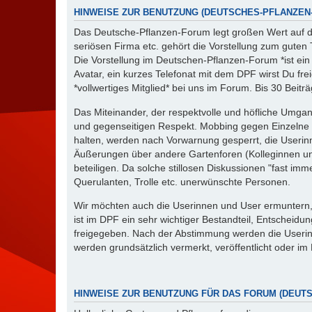
HINWEISE ZUR BENUTZUNG (DEUTSCHES-PFLANZEN-
Das Deutsche-Pflanzen-Forum legt großen Wert auf die
seriösen Firma etc. gehört die Vorstellung zum guten To
Die Vorstellung im Deutschen-Pflanzen-Forum *ist ein
Avatar, ein kurzes Telefonat mit dem DPF wirst Du f
*vollwertiges Mitglied* bei uns im Forum. Bis 30 Bei
Das Miteinander, der respektvolle und höfliche Umga
und gegenseitigen Respekt. Mobbing gegen Einzelne ode
halten, werden nach Vorwarnung gesperrt, die Useri
Äußerungen über andere Gartenforen (Kolleginnen un
beteiligen. Da solche stillosen Diskussionen "fast 
Querulanten, Trolle etc. unerwünschte Personen.
Wir möchten auch die Userinnen und User ermuntern, 
ist im DPF ein sehr wichtiger Bestandteil, Entschei
freigegeben. Nach der Abstimmung werden die Userinn
werden grundsätzlich vermerkt, veröffentlicht oder im
HINWEISE ZUR BENUTZUNG FÜR DAS FORUM (DEUT