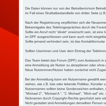
Die Daten können nur von der Betreiberin/vom Betrei
im Fall eines Straftatbestandteils von dritter Seite (z.
Nach der Registrierung verpflichten sich die Neuanmel
Bekanntgabe des Telefongespräches durch die Forenle
Sollte ein Anruf nicht “direkt“ erwünscht sein, ist ein
im DPF ausgeschlossen und kann auch nicht eingekla
Sollte jemand verhindert sein, ist das Kontaktformula
Sollten Userinnen und User dem Eintrag der Telefon
Das Team bietet das Forum (DPF) zum Austausch in er
eine Anmeldung als Nutzer zu akzeptieren oder ohn
Neue Nutzerinnen/Nutzer haben zunächst nicht Zugang
Bei der Anmeldung kann ein Nutzername gewählt werde
stehen, wie z.B. tote oder lebende Politiker, Künstle
Nutzernamen sollten keine Sonderzeichen enthalten, d
"Michael 2", "Michael A.", "2. Michael", "Mich-ael" e
Nicknamen durch Copyright-Rechte geschützt sein od
Nicht gestattet sind Anmeldungen derselben Person 