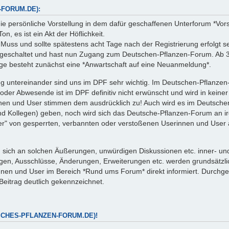
FORUM.DE):
 persönliche Vorstellung in dem dafür geschaffenen Unterforum *Vorstel
n, es ist ein Akt der Höflichkeit.
 Muss und sollte spätestens acht Tage nach der Registrierung erfolgt s
reigeschaltet und hast nun Zugang zum Deutschen-Pflanzen-Forum. Ab 3
träge besteht zunächst eine *Anwartschaft auf eine Neuanmeldung*.
ng untereinander sind uns im DPF sehr wichtig. Im Deutschen-Pflanze
r Abwesende ist im DPF definitiv nicht erwünscht und wird in keiner W
nnen und User stimmen dem ausdrücklich zu! Auch wird es im Deutsc
d Kollegen) geben, noch wird sich das Deutsche-Pflanzen-Forum an i
immer" von gesperrten, verbannten oder verstoßenen Userinnen und Use
sich an solchen Äußerungen, unwürdigen Diskussionen etc. inner- un
dungen, Ausschlüsse, Änderungen, Erweiterungen etc. werden grundsätz
en und User im Bereich *Rund ums Forum* direkt informiert. Durchgefü
 Beitrag deutlich gekennzeichnet.
SCHES-PFLANZEN-FORUM.DE)!