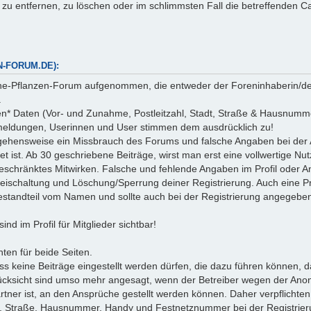
 zu entfernen, zu löschen oder im schlimmsten Fall die betreffenden C
-FORUM.DE):
che-Pflanzen-Forum aufgenommen, die entweder der Foreninhaberin/de
.
en* Daten (Vor- und Zunahme, Postleitzahl, Stadt, Straße & Hausnum
nmeldungen, Userinnen und User stimmen dem ausdrücklich zu!
 Vorgehensweise ein Missbrauch des Forums und falsche Angaben bei 
et ist. Ab 30 geschriebene Beiträge, wirst man erst eine vollwertige Nu
 beschränktes Mitwirken. Falsche und fehlende Angaben im Profil ode
reischaltung und Löschung/Sperrung deiner Registrierung. Auch eine Prax
t Bestandteil vom Namen und sollte auch bei der Registrierung angegeb
nd im Profil für Mitglieder sichtbar!
ten für beide Seiten.
s keine Beiträge eingestellt werden dürfen, die dazu führen können, d
ksicht sind umso mehr angesagt, wenn der Betreiber wegen der Anonym
partner ist, an den Ansprüche gestellt werden können. Daher verpflich
adt, Straße, Hausnummer, Handy und Festnetznummer bei der Registri