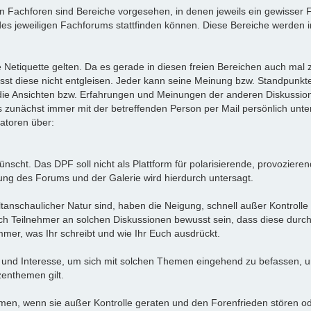
n Fachforen sind Bereiche vorgesehen, in denen jeweils ein gewisser
es jeweiligen Fachforums stattfinden können. Diese Bereiche werden i
die Netiquette gelten. Da es gerade in diesen freien Bereichen auch 
sst diese nicht entgleisen. Jeder kann seine Meinung bzw. Standpunkt
 die Ansichten bzw. Erfahrungen und Meinungen der anderen Diskussion
s zunächst immer mit der betreffenden Person per Mail persönlich unte
atoren über:
ünscht. Das DPF soll nicht als Plattform für polarisierende, provozier
ng des Forums und der Galerie wird hierdurch untersagt.
ltanschaulicher Natur sind, haben die Neigung, schnell außer Kontrolle
ich Teilnehmer an solchen Diskussionen bewusst sein, dass diese durc
mer, was Ihr schreibt und wie Ihr Euch ausdrückt.
 und Interesse, um sich mit solchen Themen eingehend zu befassen, un
enthemen gilt.
hemen, wenn sie außer Kontrolle geraten und den Forenfrieden stören 