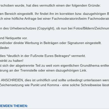
verschoben wurde, hat dies vermutlich einen der folgenden Gründe:
 Bereich eingestellt. Ihr findet ihn im korrekten bzw. dazugehörigen Be
uch eine höfliche Anfrage bei einer Fachmoderatorin/beim Fachmoderator
 des Urheberschutzes (Copyright), ob nun bei Fotos/Bildern/Zeichnung
nd Netiquette vor.
/oder direkte Werbung in Beiträgen oder Signaturen eingestellt.
ieder.
s *deutlich in der Fußnote Eures Beitrages* vermerkt.
trikt zu halten!
 sich der abgetrennte Teil zu weit vom eigentlichen Grundthema entf
lärung an der Trennstelle oder einen dazugehörigen Link.
s ANSCHREIEN, dies ist unhöflich und sollte unbedingt unterlassen we
Zeichensetzung wie Punkt und Komma - eine solche Schreibweise lässt s
REMDEN THEMEN: