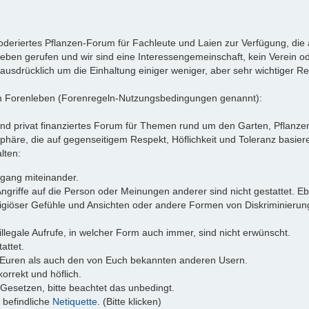
oderiertes Pflanzen-Forum für Fachleute und Laien zur Verfügung, di
ben gerufen und wir sind eine Interessengemeinschaft, kein Verein ode
 ausdrücklich um die Einhaltung einiger weniger, aber sehr wichtiger Re
am Forenleben (Forenregeln-Nutzungsbedingungen genannt):
nd privat finanziertes Forum für Themen rund um den Garten, Pflanzen
e, die auf gegenseitigem Respekt, Höflichkeit und Toleranz basieren
lten:
mgang miteinander.
riffe auf die Person oder Meinungen anderer sind nicht gestattet. Eb
giöser Gefühle und Ansichten oder andere Formen von Diskriminierung
 illegale Aufrufe, in welcher Form auch immer, sind nicht erwünscht.
attet.
 Euren als auch den von Euch bekannten anderen Usern.
orrekt und höflich.
Gesetzen, bitte beachtet das unbedingt.
 befindliche
Netiquette
. (Bitte klicken)