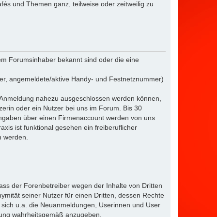
afés und Themen ganz, teilweise oder zeitweilig zu
m Forumsinhaber bekannt sind oder die eine
mer, angemeldete/aktive Handy- und Festnetznummer)
der Anmeldung nahezu ausgeschlossen werden können,
tzerin oder ein Nutzer bei uns im Forum. Bis 30
r Angaben über einen Firmenaccount werden von uns
is ist funktional gesehen ein freiberuflicher
en werden.
ass der Forenbetreiber wegen der Inhalte von Dritten
ität seiner Nutzer für einen Dritten, dessen Rechte
ten sich u.a. die Neuanmeldungen, Userinnen und User
erung wahrheitsgemäß anzugeben.