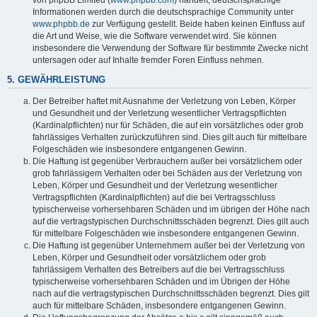
von phpBB Limited (
www.phpbb.com
) handelt; deutschsprachige
Informationen werden durch die deutschsprachige Community unter
www.phpbb.de
zur Verfügung gestellt. Beide haben keinen Einfluss auf
die Art und Weise, wie die Software verwendet wird. Sie können
insbesondere die Verwendung der Software für bestimmte Zwecke nicht
untersagen oder auf Inhalte fremder Foren Einfluss nehmen.
5. GEWÄHRLEISTUNG
Der Betreiber haftet mit Ausnahme der Verletzung von Leben, Körper
und Gesundheit und der Verletzung wesentlicher Vertragspflichten
(Kardinalpflichten) nur für Schäden, die auf ein vorsätzliches oder grob
fahrlässiges Verhalten zurückzuführen sind. Dies gilt auch für mittelbare
Folgeschäden wie insbesondere entgangenen Gewinn.
Die Haftung ist gegenüber Verbrauchern außer bei vorsätzlichem oder
grob fahrlässigem Verhalten oder bei Schäden aus der Verletzung von
Leben, Körper und Gesundheit und der Verletzung wesentlicher
Vertragspflichten (Kardinalpflichten) auf die bei Vertragsschluss
typischerweise vorhersehbaren Schäden und im übrigen der Höhe nach
auf die vertragstypischen Durchschnittsschäden begrenzt. Dies gilt auch
für mittelbare Folgeschäden wie insbesondere entgangenen Gewinn.
Die Haftung ist gegenüber Unternehmern außer bei der Verletzung von
Leben, Körper und Gesundheit oder vorsätzlichem oder grob
fahrlässigem Verhalten des Betreibers auf die bei Vertragsschluss
typischerweise vorhersehbaren Schäden und im Übrigen der Höhe
nach auf die vertragstypischen Durchschnittsschäden begrenzt. Dies gilt
auch für mittelbare Schäden, insbesondere entgangenen Gewinn.